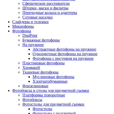
Сферические рассеиватели
Шторки, маски и фильтры
Переходные кольца и адаптеры
Сотовые насадки
Слайдеры и тележки
Микрофоны
Фотофоны
DigiPrint
Бумажные фотофоны
На пружине
Абстрактные фотофоны на пружине
Одноцветные фотофоны на пружине
Фотофоны с рисунком на пружине
Пластиковые фотофоны
Хромакей
Тканевые фотофоны
Муслиновые фотофоны
Хлопчатобумажные
Флизелиновые
Фотобоксы и столы для предметной съемки
Платформы поворотные
Фотобоксы
Фотостолы для предметной съемки
Фотостолы
Фотостолы с подсветкой