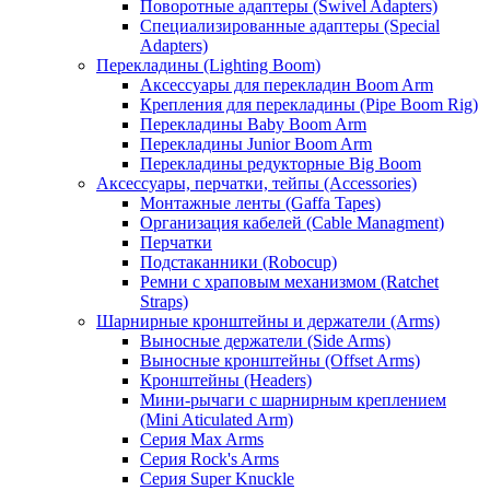
Поворотные адаптеры (Swivel Adapters)
Специализированные адаптеры (Special
Adapters)
Перекладины (Lighting Boom)
Аксессуары для перекладин Boom Arm
Крепления для перекладины (Pipe Boom Rig)
Перекладины Baby Boom Arm
Перекладины Junior Boom Arm
Перекладины редукторные Big Boom
Аксессуары, перчатки, тейпы (Accessories)
Монтажные ленты (Gaffa Tapes)
Организация кабелей (Cable Managment)
Перчатки
Подстаканники (Robocup)
Ремни с храповым механизмом (Ratchet
Straps)
Шарнирные кронштейны и держатели (Arms)
Выносные держатели (Side Arms)
Выносные кронштейны (Offset Arms)
Кронштейны (Headers)
Мини-рычаги с шарнирным креплением
(Mini Aticulated Arm)
Серия Max Arms
Серия Rock's Arms
Серия Super Knuckle