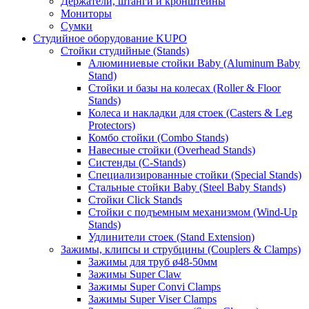
Держатели, штанги и кронштейны
Мониторы
Сумки
Студийное оборудование KUPO
Стойки студийные (Stands)
Алюминиевые стойки Baby (Aluminum Baby
Stand)
Стойки и базы на колесах (Roller & Floor
Stands)
Колеса и накладки для стоек (Casters & Leg
Protectors)
Комбо стойки (Combo Stands)
Навесные стойки (Overhead Stands)
Систенды (C-Stands)
Специализированные стойки (Special Stands)
Стальные стойки Baby (Steel Baby Stands)
Стойки Click Stands
Стойки с подъемным механизмом (Wind-Up
Stands)
Удлинители стоек (Stand Extension)
Зажимы, клипсы и струбцины (Couplers & Clamps)
Зажимы для труб ø48-50мм
Зажимы Super Claw
Зажимы Super Convi Clamps
Зажимы Super Viser Clamps