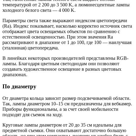
температурой от 2 200 до 3 500 K, а люминесцентные лампы
холодного белого света — 4 000 K.
Параметры света также выражают индексом цветопередачи
(Ra). Индекс показывает, насколько корректно источник света
отображает цвета освещаемых объектов по сравнению с
естественной освещенностью. При этом значения Ra
рассматривают в диапазоне от 1 до 100, где 100 — наилучшая
(эталонная) цветопередача.
В линейках некоторых производителей представлены RGB-
лампы. Благодаря цветным светодиодам они позволяют
создавать художественное освещение в разных цветовых
диапазонах.
По диаметру
От диаметра кольца зависит размер подсвечиваемой области.
Так, лампы диаметром 10–15 см предназначены для вебкамер.
Приборы функциональны, а за счет своей мобильности
подходят для съемок на ходу.
Круговые лампы диаметром от 20 до 35 см идеальны для
предметной съемки. Они охватывают достаточно большую
область, но при этом компактны, поэтому их удобно брать с