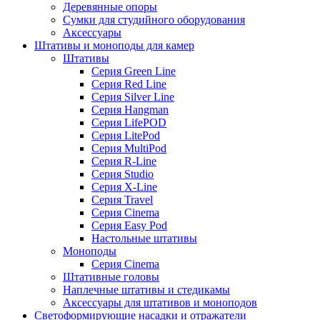
Деревянные опоры
Сумки для студийного оборудования
Аксессуары
Штативы и моноподы для камер
Штативы
Серия Green Line
Серия Red Line
Серия Silver Line
Серия Hangman
Серия LifePOD
Серия LitePod
Серия MultiPod
Серия R-Line
Серия Studio
Серия X-Line
Серия Travel
Серия Cinema
Серия Easy Pod
Настольные штативы
Моноподы
Серия Cinema
Штативные головы
Наплечные штативы и стедикамы
Аксессуары для штативов и моноподов
Светоформирующие насадки и отражатели