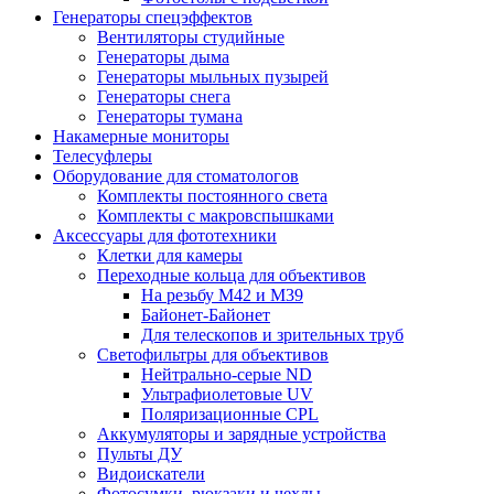
Генераторы спецэффектов
Вентиляторы студийные
Генераторы дыма
Генераторы мыльных пузырей
Генераторы снега
Генераторы тумана
Накамерные мониторы
Телесуфлеры
Оборудование для стоматологов
Комплекты постоянного света
Комплекты с макровспышками
Аксессуары для фототехники
Клетки для камеры
Переходные кольца для объективов
На резьбу М42 и М39
Байонет-Байонет
Для телескопов и зрительных труб
Светофильтры для объективов
Нейтрально-серые ND
Ультрафиолетовые UV
Поляризационные CPL
Аккумуляторы и зарядные устройства
Пульты ДУ
Видоискатели
Фотосумки, рюкзаки и чехлы