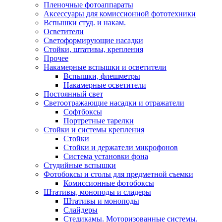
Пленочные фотоаппараты
Аксессуары для комиссионной фототехники
Вспышки студ. и накам.
Осветители
Светоформирующие насадки
Стойки, штативы, крепления
Прочее
Накамерные вспышки и осветители
Вспышки, флешметры
Накамерные осветители
Постоянный свет
Светоотражающие насадки и отражатели
Софтбоксы
Портретные тарелки
Стойки и системы крепления
Стойки
Стойки и держатели микрофонов
Система установки фона
Студийные вспышки
Фотобоксы и столы для предметной съемки
Комиссионные фотобоксы
Штативы, моноподы и сладеры
Штативы и моноподы
Слайдеры
Стедикамы. Моторизованные системы.