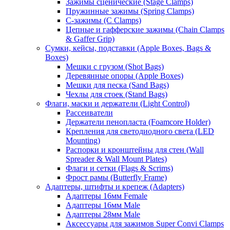
Зажимы сценические (Stage Clamps)
Пружинные зажимы (Spring Clamps)
С-зажимы (C Clamps)
Цепные и гафферские зажимы (Chain Clamps
& Gaffer Grip)
Сумки, кейсы, подставки (Apple Boxes, Bags &
Boxes)
Мешки с грузом (Shot Bags)
Деревянные опоры (Apple Boxes)
Мешки для песка (Sand Bags)
Чехлы для стоек (Stand Bags)
Флаги, маски и держатели (Light Control)
Рассеиватели
Держатели пенопласта (Foamcore Holder)
Крепления для светодиодного света (LED
Mounting)
Распорки и кронштейны для стен (Wall
Spreader & Wall Mount Plates)
Флаги и сетки (Flags & Scrims)
Фрост рамы (Butterfly Frame)
Адаптеры, штифты и крепеж (Adapters)
Адаптеры 16мм Female
Адаптеры 16мм Male
Адаптеры 28мм Male
Аксессуары для зажимов Super Convi Clamps