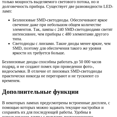
только мощность выделяемого светового потока, но и
долговечность прибора. Существует две разновидности LED-
ламп:
Безлинзовые SMD-светодиоды. Обеспечивают яркое
свечение даже при небольшом общем количестве
элементов. Так, лампы с 240 SMD-светодиодами светят
интенсивнее, чем приборы с 480 элементами другого
типа.
Светодиоды с линзами. Такие диоды менее яркие, чем
SMD, поэтому для обеспечения такого же уровня
яркости их требуется больше.
Безлинзовые диоды способны работать до 50 000 часов
подряд, и не создают помех при проведении фото-,
видеосъемки. В отличие от линзовых SMD-светодиоды
практически никогда не перегорают и не тускнеют со
временем.
Дополнительные функции
В некоторых лампах предусмотрены встроенные дисплеи, с
помощью которых можно задавать текущие настройки и
сохранять их для последующей работы. Удобны в
использовании лампы с пультами дистанционного