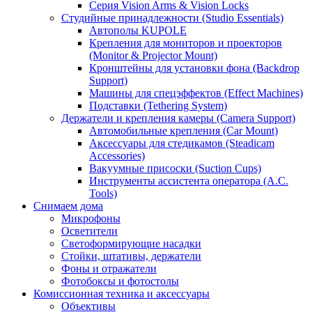
Серия Vision Arms & Vision Locks
Студийные принадлежности (Studio Essentials)
Автополы KUPOLE
Крепления для мониторов и проекторов
(Monitor & Projector Mount)
Кронштейны для установки фона (Backdrop
Support)
Машины для спецэффектов (Effect Machines)
Подставки (Tethering System)
Держатели и крепления камеры (Camera Support)
Автомобильные крепления (Car Mount)
Аксессуары для стедикамов (Steadicam
Accessories)
Вакуумные присоски (Suction Cups)
Инструменты ассистента оператора (A.C.
Tools)
Снимаем дома
Микрофоны
Осветители
Светоформирующие насадки
Стойки, штативы, держатели
Фоны и отражатели
Фотобоксы и фотостолы
Комиссионная техника и аксессуары
Объективы