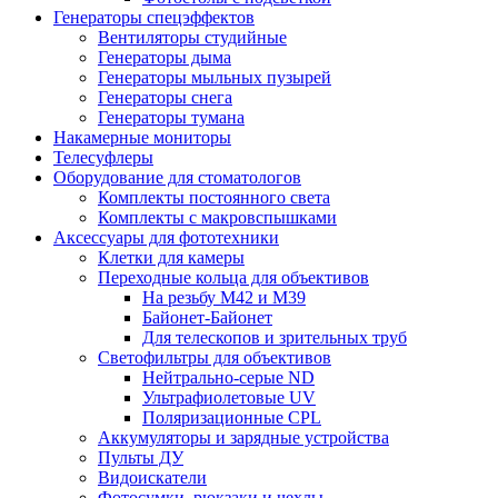
Генераторы спецэффектов
Вентиляторы студийные
Генераторы дыма
Генераторы мыльных пузырей
Генераторы снега
Генераторы тумана
Накамерные мониторы
Телесуфлеры
Оборудование для стоматологов
Комплекты постоянного света
Комплекты с макровспышками
Аксессуары для фототехники
Клетки для камеры
Переходные кольца для объективов
На резьбу М42 и М39
Байонет-Байонет
Для телескопов и зрительных труб
Светофильтры для объективов
Нейтрально-серые ND
Ультрафиолетовые UV
Поляризационные CPL
Аккумуляторы и зарядные устройства
Пульты ДУ
Видоискатели
Фотосумки, рюкзаки и чехлы