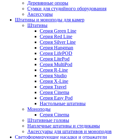
Деревянные опоры
Сумки для студийного оборудования
Аксессуары
Штативы и моноподы для камер
Штативы
Серия Green Line
Серия Red Line
Серия Silver Line
Серия Hangman
Серия LifePOD
Серия LitePod
Серия MultiPod
Серия R-Line
Серия Studio
Серия X-Line
Серия Travel
Серия Cinema
Серия Easy Pod
Настольные штативы
Моноподы
Серия Cinema
Штативные головы
Наплечные штативы и стедикамы
Аксессуары для штативов и моноподов
Светоформирующие насадки и отражатели