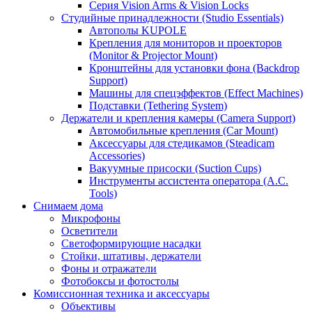
Серия Vision Arms & Vision Locks
Студийные принадлежности (Studio Essentials)
Автополы KUPOLE
Крепления для мониторов и проекторов
(Monitor & Projector Mount)
Кронштейны для установки фона (Backdrop
Support)
Машины для спецэффектов (Effect Machines)
Подставки (Tethering System)
Держатели и крепления камеры (Camera Support)
Автомобильные крепления (Car Mount)
Аксессуары для стедикамов (Steadicam
Accessories)
Вакуумные присоски (Suction Cups)
Инструменты ассистента оператора (A.C.
Tools)
Снимаем дома
Микрофоны
Осветители
Светоформирующие насадки
Стойки, штативы, держатели
Фоны и отражатели
Фотобоксы и фотостолы
Комиссионная техника и аксессуары
Объективы