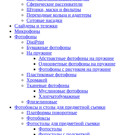
Сферические рассеиватели
Шторки, маски и фильтры
Переходные кольца и адаптеры
Сотовые насадки
Слайдеры и тележки
Микрофоны
Фотофоны
DigiPrint
Бумажные фотофоны
На пружине
Абстрактные фотофоны на пружине
Одноцветные фотофоны на пружине
Фотофоны с рисунком на пружине
Пластиковые фотофоны
Хромакей
Тканевые фотофоны
Муслиновые фотофоны
Хлопчатобумажные
Флизелиновые
Фотобоксы и столы для предметной съемки
Платформы поворотные
Фотобоксы
Фотостолы для предметной съемки
Фотостолы
Фотостолы с подсветкой