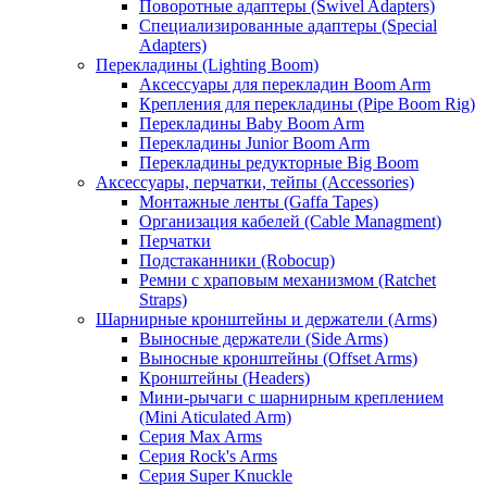
Поворотные адаптеры (Swivel Adapters)
Специализированные адаптеры (Special
Adapters)
Перекладины (Lighting Boom)
Аксессуары для перекладин Boom Arm
Крепления для перекладины (Pipe Boom Rig)
Перекладины Baby Boom Arm
Перекладины Junior Boom Arm
Перекладины редукторные Big Boom
Аксессуары, перчатки, тейпы (Accessories)
Монтажные ленты (Gaffa Tapes)
Организация кабелей (Cable Managment)
Перчатки
Подстаканники (Robocup)
Ремни с храповым механизмом (Ratchet
Straps)
Шарнирные кронштейны и держатели (Arms)
Выносные держатели (Side Arms)
Выносные кронштейны (Offset Arms)
Кронштейны (Headers)
Мини-рычаги с шарнирным креплением
(Mini Aticulated Arm)
Серия Max Arms
Серия Rock's Arms
Серия Super Knuckle