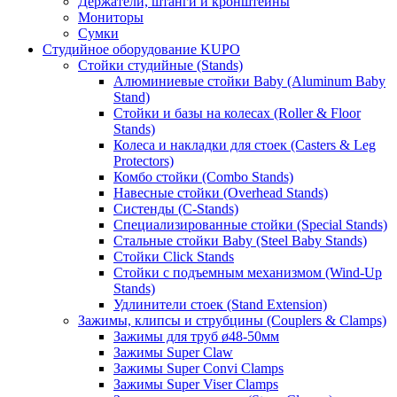
Держатели, штанги и кронштейны
Мониторы
Сумки
Студийное оборудование KUPO
Стойки студийные (Stands)
Алюминиевые стойки Baby (Aluminum Baby
Stand)
Стойки и базы на колесах (Roller & Floor
Stands)
Колеса и накладки для стоек (Casters & Leg
Protectors)
Комбо стойки (Combo Stands)
Навесные стойки (Overhead Stands)
Систенды (C-Stands)
Специализированные стойки (Special Stands)
Стальные стойки Baby (Steel Baby Stands)
Стойки Click Stands
Стойки с подъемным механизмом (Wind-Up
Stands)
Удлинители стоек (Stand Extension)
Зажимы, клипсы и струбцины (Couplers & Clamps)
Зажимы для труб ø48-50мм
Зажимы Super Claw
Зажимы Super Convi Clamps
Зажимы Super Viser Clamps