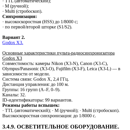
· TTL (автоматический);
· M (ручной);
· Multi (стробоскоп).
Синхронизация:
· высокоскоростная (HSS) до 1/8000 с;
· по первой/второй шторке (S1/S2).
Вариант 2.
Godox X3.
Основные характеристики пульта‑радиосинхронизатора
Godox X3
Совместимость: камеры Nikon (X3‑N), Canon (X3‑C),
Olympus/Panasonic (X3‑O), Fujifilm (X3‑F), Leica (X3‑L) — в
зависимости от модели.
Система связи: Godox X, 2,4 ГГц.
Дистанция управления: до 100 м.
Группы: 16 групп (A–F, 0–9).
Каналы: 32.
ID-идентификаторы: 99 вариантов.
Режимы работы вспышек:
· TTL (автоматический); · M (ручной); · Multi (стробоскоп).
Высокоскоростная синхронизация: до 1/8000 с.
3.4.9. ОСВЕТИТЕЛЬНОЕ ОБОРУДОВАНИЕ.