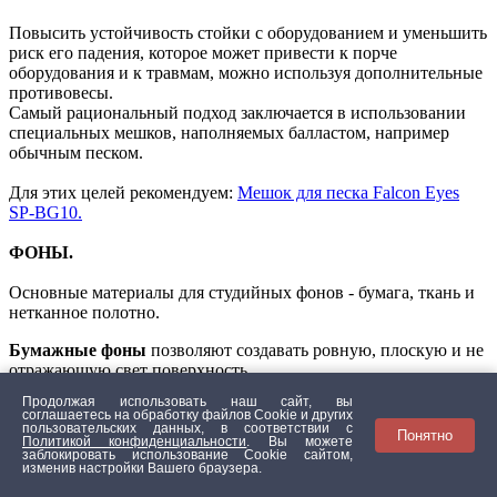
Повысить устойчивость стойки с оборудованием и уменьшить
риск его падения, которое может привести к порче
оборудования и к травмам, можно используя дополнительные
противовесы.
Самый рациональный подход заключается в использовании
специальных мешков, наполняемых балластом, например
обычным песком.
Для этих целей рекомендуем:
Мешок для песка Falcon Eyes
SP-BG10.
ФОНЫ.
Основные материалы для студийных фонов - бумага, ткань и
нетканное полотно.
Бумажные фоны
позволяют создавать ровную, плоскую и не
отражающую свет поверхность,
что идеально подходит для создания фонового пространства в
Продолжая использовать наш сайт, вы
портретах, предметной фотографии и для многих других
соглашаетесь на обработку файлов Сookie и других
пользовательских данных, в соответствии с
работ. Это – наиболее востребованные и распространенные
Понятно
Политикой конфиденциальности
. Вы можете
фоны в студиях. Самый универсальный и наиболее
заблокировать использование Cookie сайтом,
изменив настройки Вашего браузера.
используемый размер такого фона – 2,72 х 11 м, он подходит
для большинства задач.