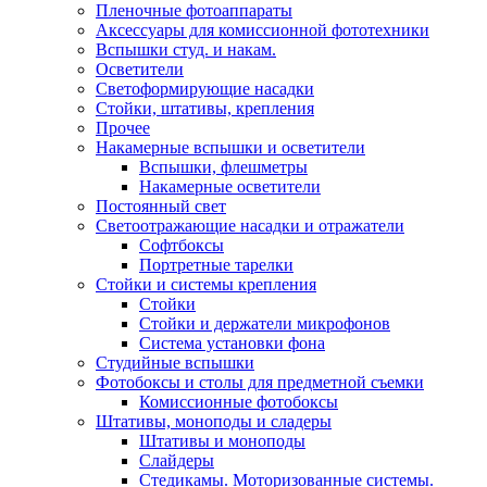
Пленочные фотоаппараты
Аксессуары для комиссионной фототехники
Вспышки студ. и накам.
Осветители
Светоформирующие насадки
Стойки, штативы, крепления
Прочее
Накамерные вспышки и осветители
Вспышки, флешметры
Накамерные осветители
Постоянный свет
Светоотражающие насадки и отражатели
Софтбоксы
Портретные тарелки
Стойки и системы крепления
Стойки
Стойки и держатели микрофонов
Система установки фона
Студийные вспышки
Фотобоксы и столы для предметной съемки
Комиссионные фотобоксы
Штативы, моноподы и сладеры
Штативы и моноподы
Слайдеры
Стедикамы. Моторизованные системы.