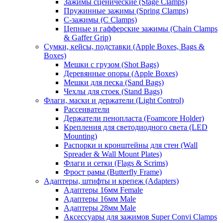
Зажимы сценические (Stage Clamps)
Пружинные зажимы (Spring Clamps)
С-зажимы (C Clamps)
Цепные и гафферские зажимы (Chain Clamps
& Gaffer Grip)
Сумки, кейсы, подставки (Apple Boxes, Bags &
Boxes)
Мешки с грузом (Shot Bags)
Деревянные опоры (Apple Boxes)
Мешки для песка (Sand Bags)
Чехлы для стоек (Stand Bags)
Флаги, маски и держатели (Light Control)
Рассеиватели
Держатели пенопласта (Foamcore Holder)
Крепления для светодиодного света (LED
Mounting)
Распорки и кронштейны для стен (Wall
Spreader & Wall Mount Plates)
Флаги и сетки (Flags & Scrims)
Фрост рамы (Butterfly Frame)
Адаптеры, штифты и крепеж (Adapters)
Адаптеры 16мм Female
Адаптеры 16мм Male
Адаптеры 28мм Male
Аксессуары для зажимов Super Convi Clamps