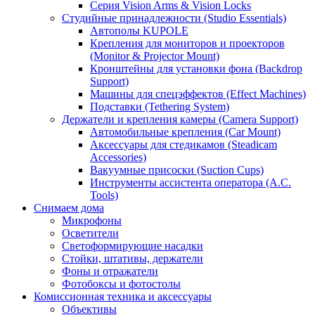
Серия Vision Arms & Vision Locks
Студийные принадлежности (Studio Essentials)
Автополы KUPOLE
Крепления для мониторов и проекторов
(Monitor & Projector Mount)
Кронштейны для установки фона (Backdrop
Support)
Машины для спецэффектов (Effect Machines)
Подставки (Tethering System)
Держатели и крепления камеры (Camera Support)
Автомобильные крепления (Car Mount)
Аксессуары для стедикамов (Steadicam
Accessories)
Вакуумные присоски (Suction Cups)
Инструменты ассистента оператора (A.C.
Tools)
Снимаем дома
Микрофоны
Осветители
Светоформирующие насадки
Стойки, штативы, держатели
Фоны и отражатели
Фотобоксы и фотостолы
Комиссионная техника и аксессуары
Объективы