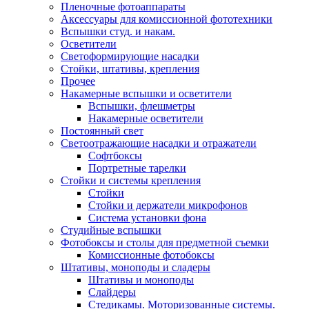
Пленочные фотоаппараты
Аксессуары для комиссионной фототехники
Вспышки студ. и накам.
Осветители
Светоформирующие насадки
Стойки, штативы, крепления
Прочее
Накамерные вспышки и осветители
Вспышки, флешметры
Накамерные осветители
Постоянный свет
Светоотражающие насадки и отражатели
Софтбоксы
Портретные тарелки
Стойки и системы крепления
Стойки
Стойки и держатели микрофонов
Система установки фона
Студийные вспышки
Фотобоксы и столы для предметной съемки
Комиссионные фотобоксы
Штативы, моноподы и сладеры
Штативы и моноподы
Слайдеры
Стедикамы. Моторизованные системы.