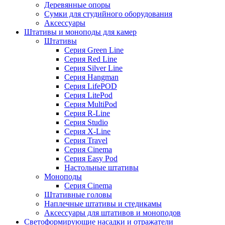
Деревянные опоры
Сумки для студийного оборудования
Аксессуары
Штативы и моноподы для камер
Штативы
Серия Green Line
Серия Red Line
Серия Silver Line
Серия Hangman
Серия LifePOD
Серия LitePod
Серия MultiPod
Серия R-Line
Серия Studio
Серия X-Line
Серия Travel
Серия Cinema
Серия Easy Pod
Настольные штативы
Моноподы
Серия Cinema
Штативные головы
Наплечные штативы и стедикамы
Аксессуары для штативов и моноподов
Светоформирующие насадки и отражатели