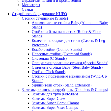
Держатели, штанги и кронштейны
Мониторы
Сумки
Студийное оборудование KUPO
Стойки студийные (Stands)
Алюминиевые стойки Baby (Aluminum Baby
Stand)
Стойки и базы на колесах (Roller & Floor
Stands)
Колеса и накладки для стоек (Casters & Leg
Protectors)
Комбо стойки (Combo Stands)
Навесные стойки (Overhead Stands)
Систенды (C-Stands)
Специализированные стойки (Special Stands)
Стальные стойки Baby (Steel Baby Stands)
Стойки Click Stands
Стойки с подъемным механизмом (Wind-Up
Stands)
Удлинители стоек (Stand Extension)
Зажимы, клипсы и струбцины (Couplers & Clamps)
Зажимы для труб ø48-50мм
Зажимы Super Claw
Зажимы Super Convi Clamps
Зажимы Super Viser Clamps