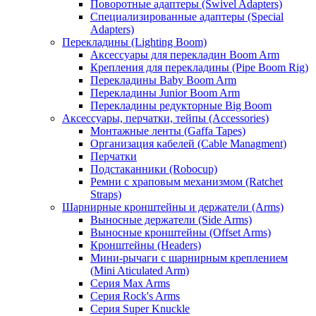
Поворотные адаптеры (Swivel Adapters)
Специализированные адаптеры (Special
Adapters)
Перекладины (Lighting Boom)
Аксессуары для перекладин Boom Arm
Крепления для перекладины (Pipe Boom Rig)
Перекладины Baby Boom Arm
Перекладины Junior Boom Arm
Перекладины редукторные Big Boom
Аксессуары, перчатки, тейпы (Accessories)
Монтажные ленты (Gaffa Tapes)
Организация кабелей (Cable Managment)
Перчатки
Подстаканники (Robocup)
Ремни с храповым механизмом (Ratchet
Straps)
Шарнирные кронштейны и держатели (Arms)
Выносные держатели (Side Arms)
Выносные кронштейны (Offset Arms)
Кронштейны (Headers)
Мини-рычаги с шарнирным креплением
(Mini Aticulated Arm)
Серия Max Arms
Серия Rock's Arms
Серия Super Knuckle