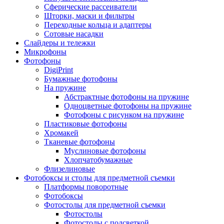
Сферические рассеиватели
Шторки, маски и фильтры
Переходные кольца и адаптеры
Сотовые насадки
Слайдеры и тележки
Микрофоны
Фотофоны
DigiPrint
Бумажные фотофоны
На пружине
Абстрактные фотофоны на пружине
Одноцветные фотофоны на пружине
Фотофоны с рисунком на пружине
Пластиковые фотофоны
Хромакей
Тканевые фотофоны
Муслиновые фотофоны
Хлопчатобумажные
Флизелиновые
Фотобоксы и столы для предметной съемки
Платформы поворотные
Фотобоксы
Фотостолы для предметной съемки
Фотостолы
Фотостолы с подсветкой