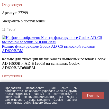
Отсутствует
Артикул: 27299
Уведомить о поступлении
11 490 Р
Кольцо фиксирующее Godox AD-CS выносной головки
AD600B/BM
Кольцо для фиксации вилки кабеля выносных головок Godox
AD-H600B и AD-H1200B на вспышках Godox
AD600B/AD600BM.
Отсутствует
Артикул: 27288
Продолжая использовать наш сайт, вы
соглашаетесь на обработку файлов Сookie и других
Уведомить о поступлении
пользовательских данных, в соответствии с
Понятно
Политикой конфиденциальности
. Вы можете
заблокировать использование Cookie сайтом,
390 Р
изменив настройки Вашего браузера.