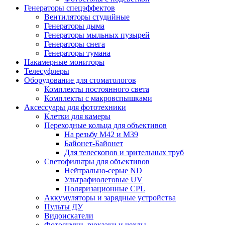
Генераторы спецэффектов
Вентиляторы студийные
Генераторы дыма
Генераторы мыльных пузырей
Генераторы снега
Генераторы тумана
Накамерные мониторы
Телесуфлеры
Оборудование для стоматологов
Комплекты постоянного света
Комплекты с макровспышками
Аксессуары для фототехники
Клетки для камеры
Переходные кольца для объективов
На резьбу М42 и М39
Байонет-Байонет
Для телескопов и зрительных труб
Светофильтры для объективов
Нейтрально-серые ND
Ультрафиолетовые UV
Поляризационные CPL
Аккумуляторы и зарядные устройства
Пульты ДУ
Видоискатели
Фотосумки, рюкзаки и чехлы