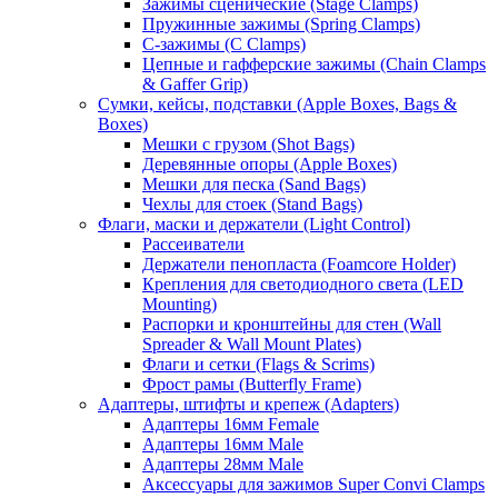
Зажимы сценические (Stage Clamps)
Пружинные зажимы (Spring Clamps)
С-зажимы (C Clamps)
Цепные и гафферские зажимы (Chain Clamps
& Gaffer Grip)
Сумки, кейсы, подставки (Apple Boxes, Bags &
Boxes)
Мешки с грузом (Shot Bags)
Деревянные опоры (Apple Boxes)
Мешки для песка (Sand Bags)
Чехлы для стоек (Stand Bags)
Флаги, маски и держатели (Light Control)
Рассеиватели
Держатели пенопласта (Foamcore Holder)
Крепления для светодиодного света (LED
Mounting)
Распорки и кронштейны для стен (Wall
Spreader & Wall Mount Plates)
Флаги и сетки (Flags & Scrims)
Фрост рамы (Butterfly Frame)
Адаптеры, штифты и крепеж (Adapters)
Адаптеры 16мм Female
Адаптеры 16мм Male
Адаптеры 28мм Male
Аксессуары для зажимов Super Convi Clamps