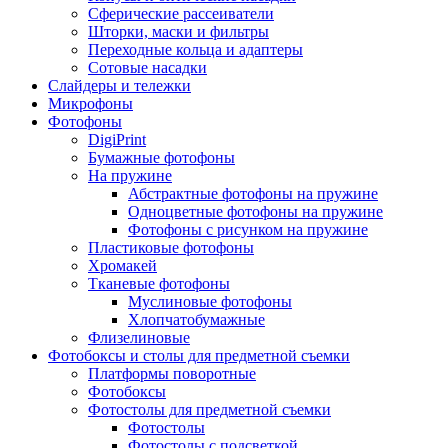
Сферические рассеиватели
Шторки, маски и фильтры
Переходные кольца и адаптеры
Сотовые насадки
Слайдеры и тележки
Микрофоны
Фотофоны
DigiPrint
Бумажные фотофоны
На пружине
Абстрактные фотофоны на пружине
Одноцветные фотофоны на пружине
Фотофоны с рисунком на пружине
Пластиковые фотофоны
Хромакей
Тканевые фотофоны
Муслиновые фотофоны
Хлопчатобумажные
Флизелиновые
Фотобоксы и столы для предметной съемки
Платформы поворотные
Фотобоксы
Фотостолы для предметной съемки
Фотостолы
Фотостолы с подсветкой