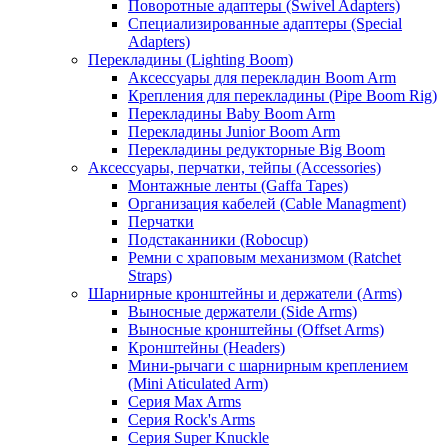
Поворотные адаптеры (Swivel Adapters)
Специализированные адаптеры (Special
Adapters)
Перекладины (Lighting Boom)
Аксессуары для перекладин Boom Arm
Крепления для перекладины (Pipe Boom Rig)
Перекладины Baby Boom Arm
Перекладины Junior Boom Arm
Перекладины редукторные Big Boom
Аксессуары, перчатки, тейпы (Accessories)
Монтажные ленты (Gaffa Tapes)
Организация кабелей (Cable Managment)
Перчатки
Подстаканники (Robocup)
Ремни с храповым механизмом (Ratchet
Straps)
Шарнирные кронштейны и держатели (Arms)
Выносные держатели (Side Arms)
Выносные кронштейны (Offset Arms)
Кронштейны (Headers)
Мини-рычаги с шарнирным креплением
(Mini Aticulated Arm)
Серия Max Arms
Серия Rock's Arms
Серия Super Knuckle