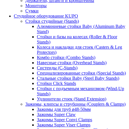
Держатели, штанги и кронштейны
Мониторы
Сумки
Студийное оборудование KUPO
Стойки студийные (Stands)
Алюминиевые стойки Baby (Aluminum Baby
Stand)
Стойки и базы на колесах (Roller & Floor
Stands)
Колеса и накладки для стоек (Casters & Leg
Protectors)
Комбо стойки (Combo Stands)
Навесные стойки (Overhead Stands)
Систенды (C-Stands)
Специализированные стойки (Special Stands)
Стальные стойки Baby (Steel Baby Stands)
Стойки Click Stands
Стойки с подъемным механизмом (Wind-Up
Stands)
Удлинители стоек (Stand Extension)
Зажимы, клипсы и струбцины (Couplers & Clamps)
Зажимы для труб ø48-50мм
Зажимы Super Claw
Зажимы Super Convi Clamps
Зажимы Super Viser Clamps