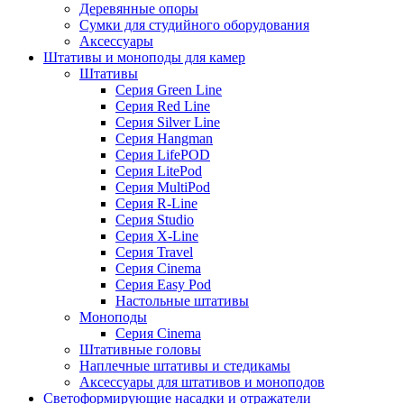
Деревянные опоры
Сумки для студийного оборудования
Аксессуары
Штативы и моноподы для камер
Штативы
Серия Green Line
Серия Red Line
Серия Silver Line
Серия Hangman
Серия LifePOD
Серия LitePod
Серия MultiPod
Серия R-Line
Серия Studio
Серия X-Line
Серия Travel
Серия Cinema
Серия Easy Pod
Настольные штативы
Моноподы
Серия Cinema
Штативные головы
Наплечные штативы и стедикамы
Аксессуары для штативов и моноподов
Светоформирующие насадки и отражатели