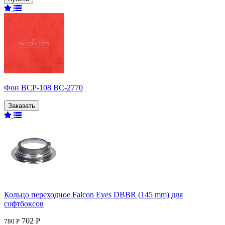
Фон BCP-108 BC-2770
Кольцо переходное Falcon Eyes DBBR (145 mm) для
софтбоксов
702 Р
780 Р