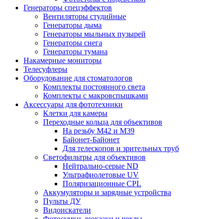
Генераторы спецэффектов
Вентиляторы студийные
Генераторы дыма
Генераторы мыльных пузырей
Генераторы снега
Генераторы тумана
Накамерные мониторы
Телесуфлеры
Оборудование для стоматологов
Комплекты постоянного света
Комплекты с макровспышками
Аксессуары для фототехники
Клетки для камеры
Переходные кольца для объективов
На резьбу М42 и М39
Байонет-Байонет
Для телескопов и зрительных труб
Светофильтры для объективов
Нейтрально-серые ND
Ультрафиолетовые UV
Поляризационные CPL
Аккумуляторы и зарядные устройства
Пульты ДУ
Видоискатели
Фотосумки, рюкзаки и чехлы