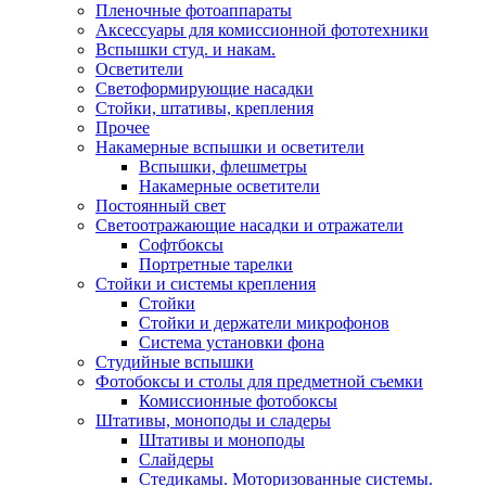
Пленочные фотоаппараты
Аксессуары для комиссионной фототехники
Вспышки студ. и накам.
Осветители
Светоформирующие насадки
Стойки, штативы, крепления
Прочее
Накамерные вспышки и осветители
Вспышки, флешметры
Накамерные осветители
Постоянный свет
Светоотражающие насадки и отражатели
Софтбоксы
Портретные тарелки
Стойки и системы крепления
Стойки
Стойки и держатели микрофонов
Система установки фона
Студийные вспышки
Фотобоксы и столы для предметной съемки
Комиссионные фотобоксы
Штативы, моноподы и сладеры
Штативы и моноподы
Слайдеры
Стедикамы. Моторизованные системы.