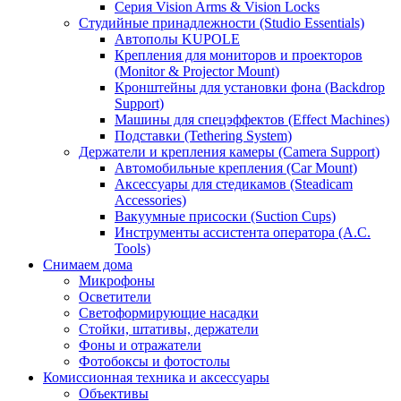
Серия Vision Arms & Vision Locks
Студийные принадлежности (Studio Essentials)
Автополы KUPOLE
Крепления для мониторов и проекторов
(Monitor & Projector Mount)
Кронштейны для установки фона (Backdrop
Support)
Машины для спецэффектов (Effect Machines)
Подставки (Tethering System)
Держатели и крепления камеры (Camera Support)
Автомобильные крепления (Car Mount)
Аксессуары для стедикамов (Steadicam
Accessories)
Вакуумные присоски (Suction Cups)
Инструменты ассистента оператора (A.C.
Tools)
Снимаем дома
Микрофоны
Осветители
Светоформирующие насадки
Стойки, штативы, держатели
Фоны и отражатели
Фотобоксы и фотостолы
Комиссионная техника и аксессуары
Объективы