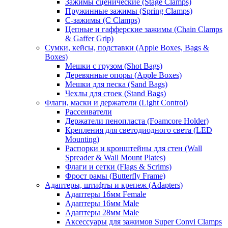
Зажимы сценические (Stage Clamps)
Пружинные зажимы (Spring Clamps)
С-зажимы (C Clamps)
Цепные и гафферские зажимы (Chain Clamps
& Gaffer Grip)
Сумки, кейсы, подставки (Apple Boxes, Bags &
Boxes)
Мешки с грузом (Shot Bags)
Деревянные опоры (Apple Boxes)
Мешки для песка (Sand Bags)
Чехлы для стоек (Stand Bags)
Флаги, маски и держатели (Light Control)
Рассеиватели
Держатели пенопласта (Foamcore Holder)
Крепления для светодиодного света (LED
Mounting)
Распорки и кронштейны для стен (Wall
Spreader & Wall Mount Plates)
Флаги и сетки (Flags & Scrims)
Фрост рамы (Butterfly Frame)
Адаптеры, штифты и крепеж (Adapters)
Адаптеры 16мм Female
Адаптеры 16мм Male
Адаптеры 28мм Male
Аксессуары для зажимов Super Convi Clamps