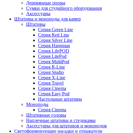
Деревянные опоры
Сумки для студийного оборудования
Аксессуары
Штативы и моноподы для камер
Штативы
Серия Green Line
Серия Red Line
Серия Silver Line
Серия Hangman
Серия LifePOD
Серия LitePod
Серия MultiPod
Серия R-Line
Серия Studio
Серия X-Line
Серия Travel
Серия Cinema
Серия Easy Pod
Настольные штативы
Моноподы
Серия Cinema
Штативные головы
Наплечные штативы и стедикамы
Аксессуары для штативов и моноподов
Светоформирующие насадки и отражатели