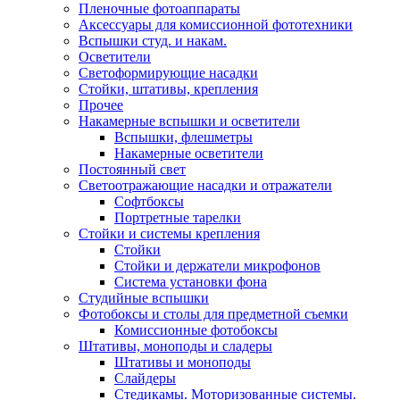
Пленочные фотоаппараты
Аксессуары для комиссионной фототехники
Вспышки студ. и накам.
Осветители
Светоформирующие насадки
Стойки, штативы, крепления
Прочее
Накамерные вспышки и осветители
Вспышки, флешметры
Накамерные осветители
Постоянный свет
Светоотражающие насадки и отражатели
Софтбоксы
Портретные тарелки
Стойки и системы крепления
Стойки
Стойки и держатели микрофонов
Система установки фона
Студийные вспышки
Фотобоксы и столы для предметной съемки
Комиссионные фотобоксы
Штативы, моноподы и сладеры
Штативы и моноподы
Слайдеры
Стедикамы. Моторизованные системы.