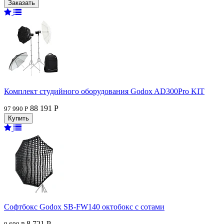
Комплект студийного оборудования Godox AD300Pro KIT
88 191 Р
97 990 Р
Софтбокс Godox SB-FW140 октобокс с сотами
8 721 Р