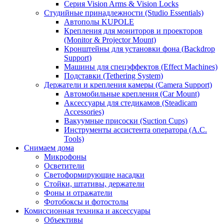
Серия Vision Arms & Vision Locks
Студийные принадлежности (Studio Essentials)
Автополы KUPOLE
Крепления для мониторов и проекторов
(Monitor & Projector Mount)
Кронштейны для установки фона (Backdrop
Support)
Машины для спецэффектов (Effect Machines)
Подставки (Tethering System)
Держатели и крепления камеры (Camera Support)
Автомобильные крепления (Car Mount)
Аксессуары для стедикамов (Steadicam
Accessories)
Вакуумные присоски (Suction Cups)
Инструменты ассистента оператора (A.C.
Tools)
Снимаем дома
Микрофоны
Осветители
Светоформирующие насадки
Стойки, штативы, держатели
Фоны и отражатели
Фотобоксы и фотостолы
Комиссионная техника и аксессуары
Объективы