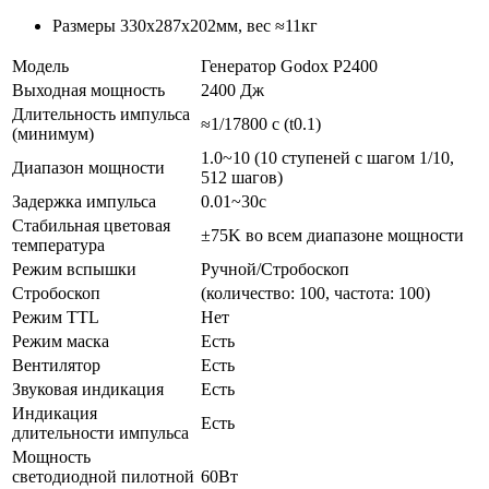
Размеры 330х287х202мм, вес ≈11кг
Модель
Генератор Godox P2400
Выходная мощность
2400 Дж
Длительность импульса
≈1/17800 с (t0.1)
(минимум)
1.0~10 (10 ступеней с шагом 1/10,
Диапазон мощности
512 шагов)
Задержка импульса
0.01~30с
Стабильная цветовая
±75K во всем диапазоне мощности
температура
Режим вспышки
Ручной/Стробоскоп
Стробоскоп
(количество: 100, частота: 100)
Режим TTL
Нет
Режим маска
Есть
Вентилятор
Есть
Звуковая индикация
Есть
Индикация
Есть
длительности импульса
Мощность
светодиодной пилотной
60Вт