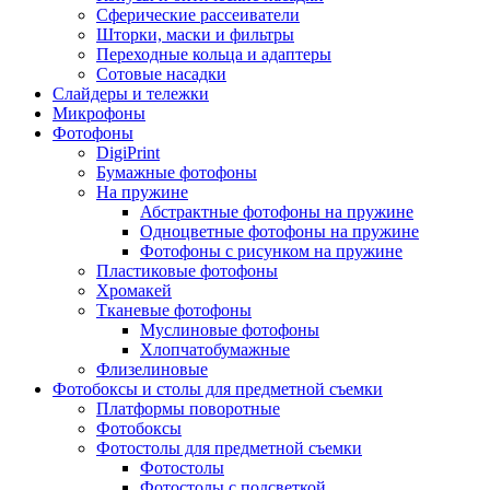
Сферические рассеиватели
Шторки, маски и фильтры
Переходные кольца и адаптеры
Сотовые насадки
Слайдеры и тележки
Микрофоны
Фотофоны
DigiPrint
Бумажные фотофоны
На пружине
Абстрактные фотофоны на пружине
Одноцветные фотофоны на пружине
Фотофоны с рисунком на пружине
Пластиковые фотофоны
Хромакей
Тканевые фотофоны
Муслиновые фотофоны
Хлопчатобумажные
Флизелиновые
Фотобоксы и столы для предметной съемки
Платформы поворотные
Фотобоксы
Фотостолы для предметной съемки
Фотостолы
Фотостолы с подсветкой