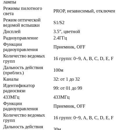
лампы
Режимы пилотного
PROP, независимый, отключен
света
Режим оптической
S1/S2
ведомой вспышки
Дисплей
3.5”, цветной
Радиоуправление
2.4ГГц
Функции
Приемник, OFF
радиоуправления
Количество ведомых
16 групп: 0~9, A, B, C, D, E, F
групп
Дальность действия
100м
(приблиз.)
Каналы
32: от 1 до 32
Идентификатор
99: от 01 до 99
радиосвязи
433МГц
433МГц
Функции
Приемник, OFF
радиоуправления
Количество ведомых
16 групп: 0~9, A, B, C, D, E, F
групп
Дальность действия
30м