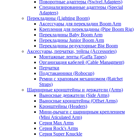
Поворотные адаптеры (Swivel Adapters)
Специализированные адаптеры (Special
Adapters)
Перекладины (Lighting Boom)
Аксессуары для перекладин Boom Arm
Крепления для перекладины (Pipe Boom Rig)
Перекладины Baby Boom Arm
Перекладины Junior Boom Arm
Перекладины редукторные Big Boom
Аксессуары, перчатки, тейпы (Accessories)
Монтажные ленты (Gaffa Tapes)
Организация кабелей (Cable Managment)
Перчатки
Подстаканники (Robocup)
Ремни с храповым механизмом (Ratchet
Straps)
Шарнирные кронштейны и держатели (Arms)
Выносные держатели (Side Arms)
Выносные кронштейны (Offset Arms)
Кронштейны (Headers)
Мини-рычаги с шарнирным креплением
(Mini Aticulated Arm)
Серия Max Arms
Серия Rock's Arms
Серия Super Knuckle