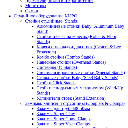
Держатели, штанги и кронштейны
Мониторы
Сумки
Студийное оборудование KUPO
Стойки студийные (Stands)
Алюминиевые стойки Baby (Aluminum Baby
Stand)
Стойки и базы на колесах (Roller & Floor
Stands)
Колеса и накладки для стоек (Casters & Leg
Protectors)
Комбо стойки (Combo Stands)
Навесные стойки (Overhead Stands)
Систенды (C-Stands)
Специализированные стойки (Special Stands)
Стальные стойки Baby (Steel Baby Stands)
Стойки Click Stands
Стойки с подъемным механизмом (Wind-Up
Stands)
Удлинители стоек (Stand Extension)
Зажимы, клипсы и струбцины (Couplers & Clamps)
Зажимы для труб ø48-50мм
Зажимы Super Claw
Зажимы Super Convi Clamps
Зажимы Super Viser Clamps