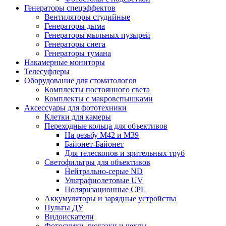
Генераторы спецэффектов
Вентиляторы студийные
Генераторы дыма
Генераторы мыльных пузырей
Генераторы снега
Генераторы тумана
Накамерные мониторы
Телесуфлеры
Оборудование для стоматологов
Комплекты постоянного света
Комплекты с макровспышками
Аксессуары для фототехники
Клетки для камеры
Переходные кольца для объективов
На резьбу М42 и М39
Байонет-Байонет
Для телескопов и зрительных труб
Светофильтры для объективов
Нейтрально-серые ND
Ультрафиолетовые UV
Поляризационные CPL
Аккумуляторы и зарядные устройства
Пульты ДУ
Видоискатели
Фотосумки, рюкзаки и чехлы