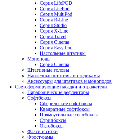
Серия LifePOD
Серия LitePod
Серия MultiPod
Серия R-Line
Серия Studio
Серия X-Line
Серия Travel
Серия Cinema
Серия Easy Pod
Настольные штативы
Моноподы
Серия Cinema
Штативные головы
Наплечные штативы и стедикамы
Аксессуары для штативов и моноподов
Светоформирующие насадки и отражатели
Параболические рефлекторы
Софтбоксы
Сферические софтбоксы
Квадратные софтбоксы
Прямоугольные софтбоксы
Стрипбоксы
Октобоксы
Флаги и сетки
Фрост-рамы