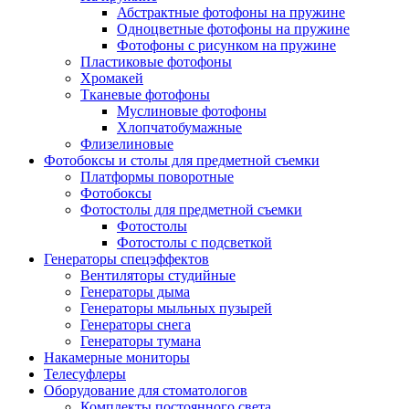
Абстрактные фотофоны на пружине
Одноцветные фотофоны на пружине
Фотофоны с рисунком на пружине
Пластиковые фотофоны
Хромакей
Тканевые фотофоны
Муслиновые фотофоны
Хлопчатобумажные
Флизелиновые
Фотобоксы и столы для предметной съемки
Платформы поворотные
Фотобоксы
Фотостолы для предметной съемки
Фотостолы
Фотостолы с подсветкой
Генераторы спецэффектов
Вентиляторы студийные
Генераторы дыма
Генераторы мыльных пузырей
Генераторы снега
Генераторы тумана
Накамерные мониторы
Телесуфлеры
Оборудование для стоматологов
Комплекты постоянного света