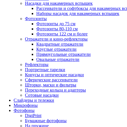
Насадки для накамерных вспышек
Рассеиватели и софтбоксы для накамерных в
Наборы насадок для накамерных вспышек
Фотозонты
Фотозонты до 75 см
Фотозонты 80-110 см
Фотозонты 122 см и более
Отражатели и кино-рефлекторы
Квадратные отражатели
Круглые отражатели
Прямоугольные отражатели
Овальные отражатели
Рефлекторы
Портретные тарелки
Конусы и оптические насадки
Сферические рассеиватели
Шторки, маски и фильтры
Переходные кольца и адаптеры
Сотовые насадки
Слайдеры и тележки
Микрофоны
Фотофоны
DigiPrint
Бумажные фотофоны
На пружине