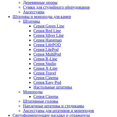
Деревянные опоры
Сумки для студийного оборудования
Аксессуары
Штативы и моноподы для камер
Штативы
Серия Green Line
Серия Red Line
Серия Silver Line
Серия Hangman
Серия LifePOD
Серия LitePod
Серия MultiPod
Серия R-Line
Серия Studio
Серия X-Line
Серия Travel
Серия Cinema
Серия Easy Pod
Настольные штативы
Моноподы
Серия Cinema
Штативные головы
Наплечные штативы и стедикамы
Аксессуары для штативов и моноподов
Светоформирующие насадки и отражатели