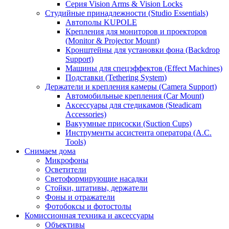
Серия Vision Arms & Vision Locks
Студийные принадлежности (Studio Essentials)
Автополы KUPOLE
Крепления для мониторов и проекторов
(Monitor & Projector Mount)
Кронштейны для установки фона (Backdrop
Support)
Машины для спецэффектов (Effect Machines)
Подставки (Tethering System)
Держатели и крепления камеры (Camera Support)
Автомобильные крепления (Car Mount)
Аксессуары для стедикамов (Steadicam
Accessories)
Вакуумные присоски (Suction Cups)
Инструменты ассистента оператора (A.C.
Tools)
Снимаем дома
Микрофоны
Осветители
Светоформирующие насадки
Стойки, штативы, держатели
Фоны и отражатели
Фотобоксы и фотостолы
Комиссионная техника и аксессуары
Объективы