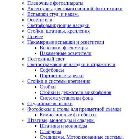
Пленочные фотоаппараты
Аксессуары для комиссионной фототехники
Вспышки студ. и накам.
Осветители
Светоформирующие насадки
Стойки, штативы, крепления
Прочее
Накамерные вспышки и осветители
Вспышки, флешметры
Накамерные осветители
Постоянный свет
Светоотражающие насадки и отражатели
Софтбоксы
Портретные тарелки
Стойки и системы крепления
Стойки
Стойки и держатели микрофонов
Система установки фона
Студийные вспышки
Фотобоксы и столы для предметной съемки
Комиссионные фотобоксы
Штативы, моноподы и сладеры
Штативы и моноподы
Слайдеры
Стедикамы. Моторизованные системы.