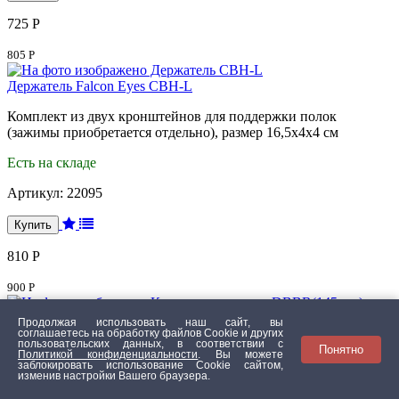
725 Р
805 Р
Держатель Falcon Eyes CBH-L
Комплект из двух кронштейнов для поддержки полок
(зажимы приобретается отдельно), размер 16,5х4х4 см
Есть на складе
Артикул:
22095
810 Р
900 Р
Продолжая использовать наш сайт, вы
Кольцо переходное Falcon Eyes DBBR (145 mm) для
соглашаетесь на обработку файлов Сookie и других
пользовательских данных, в соответствии с
Понятно
софтбоксов
Политикой конфиденциальности
. Вы можете
заблокировать использование Cookie сайтом,
изменив настройки Вашего браузера.
Переходное кольцо диаметром 145 мм для осветителей с
байонетом Broncolor.