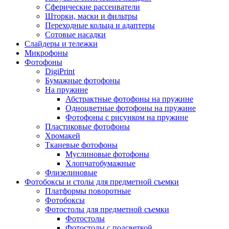
Сферические рассеиватели
Шторки, маски и фильтры
Переходные кольца и адаптеры
Сотовые насадки
Слайдеры и тележки
Микрофоны
Фотофоны
DigiPrint
Бумажные фотофоны
На пружине
Абстрактные фотофоны на пружине
Одноцветные фотофоны на пружине
Фотофоны с рисунком на пружине
Пластиковые фотофоны
Хромакей
Тканевые фотофоны
Муслиновые фотофоны
Хлопчатобумажные
Флизелиновые
Фотобоксы и столы для предметной съемки
Платформы поворотные
Фотобоксы
Фотостолы для предметной съемки
Фотостолы
Фотостолы с подсветкой