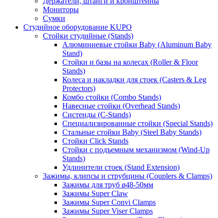
Держатели, штанги и кронштейны
Мониторы
Сумки
Студийное оборудование KUPO
Стойки студийные (Stands)
Алюминиевые стойки Baby (Aluminum Baby
Stand)
Стойки и базы на колесах (Roller & Floor
Stands)
Колеса и накладки для стоек (Casters & Leg
Protectors)
Комбо стойки (Combo Stands)
Навесные стойки (Overhead Stands)
Систенды (C-Stands)
Специализированные стойки (Special Stands)
Стальные стойки Baby (Steel Baby Stands)
Стойки Click Stands
Стойки с подъемным механизмом (Wind-Up
Stands)
Удлинители стоек (Stand Extension)
Зажимы, клипсы и струбцины (Couplers & Clamps)
Зажимы для труб ø48-50мм
Зажимы Super Claw
Зажимы Super Convi Clamps
Зажимы Super Viser Clamps