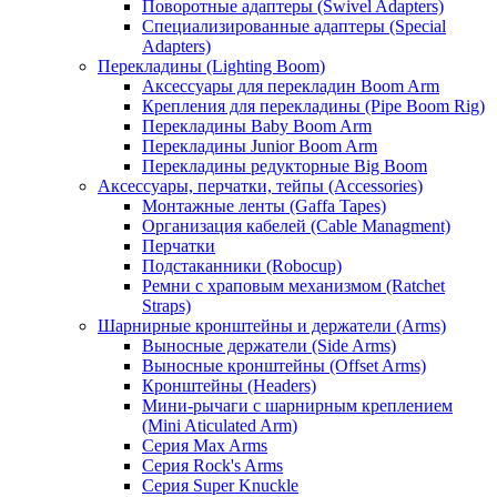
Поворотные адаптеры (Swivel Adapters)
Специализированные адаптеры (Special
Adapters)
Перекладины (Lighting Boom)
Аксессуары для перекладин Boom Arm
Крепления для перекладины (Pipe Boom Rig)
Перекладины Baby Boom Arm
Перекладины Junior Boom Arm
Перекладины редукторные Big Boom
Аксессуары, перчатки, тейпы (Accessories)
Монтажные ленты (Gaffa Tapes)
Организация кабелей (Cable Managment)
Перчатки
Подстаканники (Robocup)
Ремни с храповым механизмом (Ratchet
Straps)
Шарнирные кронштейны и держатели (Arms)
Выносные держатели (Side Arms)
Выносные кронштейны (Offset Arms)
Кронштейны (Headers)
Мини-рычаги с шарнирным креплением
(Mini Aticulated Arm)
Серия Max Arms
Серия Rock's Arms
Серия Super Knuckle