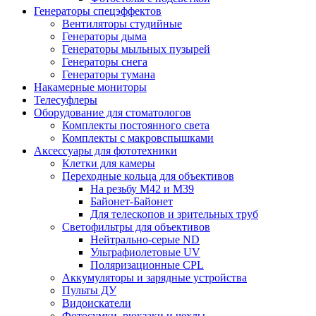
Генераторы спецэффектов
Вентиляторы студийные
Генераторы дыма
Генераторы мыльных пузырей
Генераторы снега
Генераторы тумана
Накамерные мониторы
Телесуфлеры
Оборудование для стоматологов
Комплекты постоянного света
Комплекты с макровспышками
Аксессуары для фототехники
Клетки для камеры
Переходные кольца для объективов
На резьбу М42 и М39
Байонет-Байонет
Для телескопов и зрительных труб
Светофильтры для объективов
Нейтрально-серые ND
Ультрафиолетовые UV
Поляризационные CPL
Аккумуляторы и зарядные устройства
Пульты ДУ
Видоискатели
Фотосумки, рюкзаки и чехлы