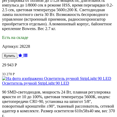
регулировка от полной до 1/128 мощности, длительность
импульса до 1/8000 сек в режиме HSS, время перезарядки 0.2-
2.5 сек, цветовая температура 5600±200 К. Светодиодная
лампа пилотного света 30 Вт. Возможность беспроводного
управление (встроенный приемник, радиосинхронизатор
приобретается отдельно). Алюминиевый корпус, байонетное
крепление Bowens. Вес 2.7 кг.
Есть на складе
Артикул:
28228
29 943 Р
33 270 Р
Осветитель ручной StripLight 90 LED
90 SMD-светодиодов, мощность 24 Вт, плавная регулировка
яркости от 10 до 100%, цветовая температура 5600К, индекс
цветопередачи CRI>90, установка на шпигот 5/8'',
поворотный кронштейн ±90°, тканевый рассеиватель, сетевой
адаптер в комплекте. Размер осветителя 610х58х40 мм, вес 370
г.