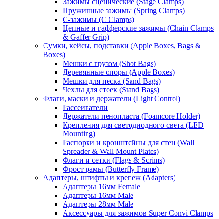
Зажимы сценические (Stage Clamps)
Пружинные зажимы (Spring Clamps)
С-зажимы (C Clamps)
Цепные и гафферские зажимы (Chain Clamps
& Gaffer Grip)
Сумки, кейсы, подставки (Apple Boxes, Bags &
Boxes)
Мешки с грузом (Shot Bags)
Деревянные опоры (Apple Boxes)
Мешки для песка (Sand Bags)
Чехлы для стоек (Stand Bags)
Флаги, маски и держатели (Light Control)
Рассеиватели
Держатели пенопласта (Foamcore Holder)
Крепления для светодиодного света (LED
Mounting)
Распорки и кронштейны для стен (Wall
Spreader & Wall Mount Plates)
Флаги и сетки (Flags & Scrims)
Фрост рамы (Butterfly Frame)
Адаптеры, штифты и крепеж (Adapters)
Адаптеры 16мм Female
Адаптеры 16мм Male
Адаптеры 28мм Male
Аксессуары для зажимов Super Convi Clamps