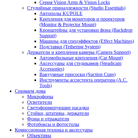
Серия Vision Arms & Vision Locks
Студийные принадлежности (Studio Essentials)
Автополы KUPOLE
Крепления для мониторов и проекторов
(Monitor & Projector Mount)
Кронштейны для установки фона (Backdrop
Support)
Машины для спецэффектов (Effect Machines)
Подставки (Tethering System)
Держатели и крепления камеры (Camera Support)
Автомобильные крепления (Car Mount)
Аксессуары для стедикамов (Steadicam
Accessories)
Вакуумные присоски (Suction Cups)
Инструменты ассистента оператора (A.C.
Tools)
Снимаем дома
Микрофоны
Осветители
Светоформирующие насадки
Стойки, штативы, держатели
Фоны и отражатели
Фотобоксы и фотостолы
Комиссионная техника и аксессуары
Объективы