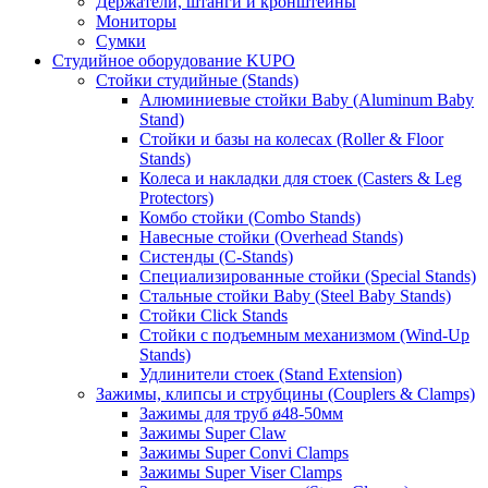
Держатели, штанги и кронштейны
Мониторы
Сумки
Студийное оборудование KUPO
Стойки студийные (Stands)
Алюминиевые стойки Baby (Aluminum Baby
Stand)
Стойки и базы на колесах (Roller & Floor
Stands)
Колеса и накладки для стоек (Casters & Leg
Protectors)
Комбо стойки (Combo Stands)
Навесные стойки (Overhead Stands)
Систенды (C-Stands)
Специализированные стойки (Special Stands)
Стальные стойки Baby (Steel Baby Stands)
Стойки Click Stands
Стойки с подъемным механизмом (Wind-Up
Stands)
Удлинители стоек (Stand Extension)
Зажимы, клипсы и струбцины (Couplers & Clamps)
Зажимы для труб ø48-50мм
Зажимы Super Claw
Зажимы Super Convi Clamps
Зажимы Super Viser Clamps