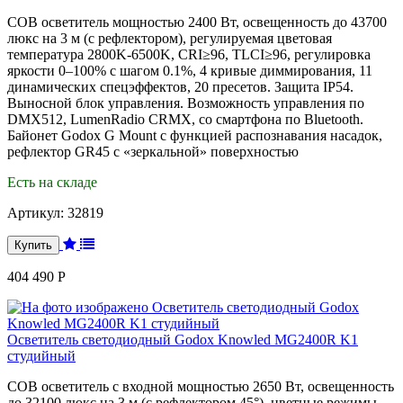
COB осветитель мощностью 2400 Вт, освещенность до 43700
люкс на 3 м (с рефлектором), регулируемая цветовая
температура 2800K-6500K, CRI≥96, TLCI≥96, регулировка
яркости 0–100% с шагом 0.1%, 4 кривые диммирования, 11
динамических спецэффектов, 20 пресетов. Защита IP54.
Выносной блок управления. Возможность управления по
DMX512, LumenRadio CRMX, со смартфона по Bluetooth.
Байонет Godox G Mоunt с функцией распознавания насадок,
рефлектор GR45 с «зеркальной» поверхностью
Есть на складе
Артикул:
32819
404 490 Р
Осветитель светодиодный Godox Knowled MG2400R K1
студийный
COB осветитель с входной мощностью 2650 Вт, освещенность
до 32100 люкс на 3 м (с рефлектором 45°), цветные режимы