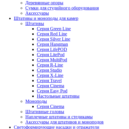
Деревянные опоры
Сумки для студийного оборудования
Аксессуары
Штативы и моноподы для камер
Штативы
Серия Green Line
Серия Red Line
Серия Silver Line
Серия Hangman
Серия LifePOD
Серия LitePod
Серия MultiPod
Серия R-Line
Серия Studio
Серия X-Line
Серия Travel
Серия Cinema
Серия Easy Pod
Настольные штативы
Моноподы
Серия Cinema
Штативные головы
Наплечные штативы и стедикамы
Аксессуары для штативов и моноподов
Светоформирующие насадки и отражатели