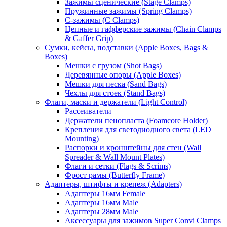
Зажимы сценические (Stage Clamps)
Пружинные зажимы (Spring Clamps)
С-зажимы (C Clamps)
Цепные и гафферские зажимы (Chain Clamps
& Gaffer Grip)
Сумки, кейсы, подставки (Apple Boxes, Bags &
Boxes)
Мешки с грузом (Shot Bags)
Деревянные опоры (Apple Boxes)
Мешки для песка (Sand Bags)
Чехлы для стоек (Stand Bags)
Флаги, маски и держатели (Light Control)
Рассеиватели
Держатели пенопласта (Foamcore Holder)
Крепления для светодиодного света (LED
Mounting)
Распорки и кронштейны для стен (Wall
Spreader & Wall Mount Plates)
Флаги и сетки (Flags & Scrims)
Фрост рамы (Butterfly Frame)
Адаптеры, штифты и крепеж (Adapters)
Адаптеры 16мм Female
Адаптеры 16мм Male
Адаптеры 28мм Male
Аксессуары для зажимов Super Convi Clamps