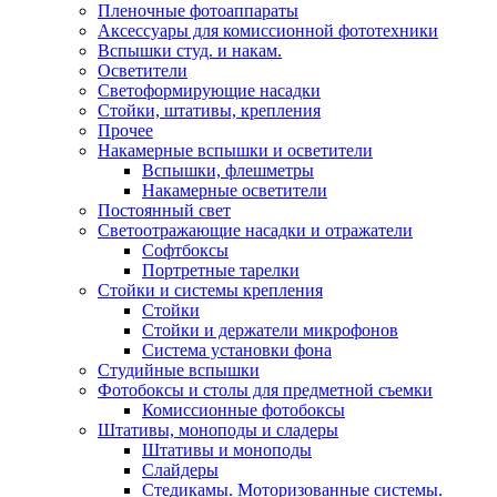
Пленочные фотоаппараты
Аксессуары для комиссионной фототехники
Вспышки студ. и накам.
Осветители
Светоформирующие насадки
Стойки, штативы, крепления
Прочее
Накамерные вспышки и осветители
Вспышки, флешметры
Накамерные осветители
Постоянный свет
Светоотражающие насадки и отражатели
Софтбоксы
Портретные тарелки
Стойки и системы крепления
Стойки
Стойки и держатели микрофонов
Система установки фона
Студийные вспышки
Фотобоксы и столы для предметной съемки
Комиссионные фотобоксы
Штативы, моноподы и сладеры
Штативы и моноподы
Слайдеры
Стедикамы. Моторизованные системы.