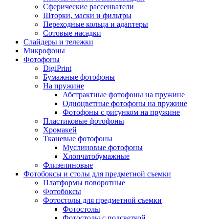
Сферические рассеиватели
Шторки, маски и фильтры
Переходные кольца и адаптеры
Сотовые насадки
Слайдеры и тележки
Микрофоны
Фотофоны
DigiPrint
Бумажные фотофоны
На пружине
Абстрактные фотофоны на пружине
Одноцветные фотофоны на пружине
Фотофоны с рисунком на пружине
Пластиковые фотофоны
Хромакей
Тканевые фотофоны
Муслиновые фотофоны
Хлопчатобумажные
Флизелиновые
Фотобоксы и столы для предметной съемки
Платформы поворотные
Фотобоксы
Фотостолы для предметной съемки
Фотостолы
Фотостолы с подсветкой