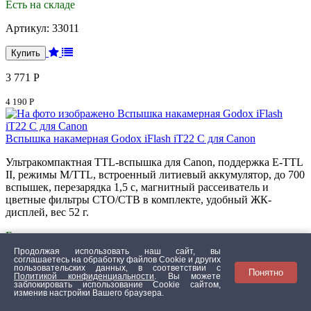
Есть на складе
Артикул:
33011
3 771 Р
4 190 Р
Вспышка накамерная Godox iFlash iT22 C для Canon
Ультракомпактная TTL-вспышка для Canon, поддержка E-TTL
II, режимы M/TTL, встроенный литиевый аккумулятор, до 700
вспышек, перезарядка 1,5 с, магнитный рассеиватель и
цветные фильтры CTO/CTB в комплекте, удобный ЖК-
дисплей, вес 52 г.
Есть на складе
Продолжая использовать наш сайт, вы
Артикул:
33016
соглашаетесь на обработку файлов Сookie и других
пользовательских данных, в соответствии с
Понятно
Политикой конфиденциальности
. Вы можете
заблокировать использование Cookie сайтом,
изменив настройки Вашего браузера.
3 771 Р