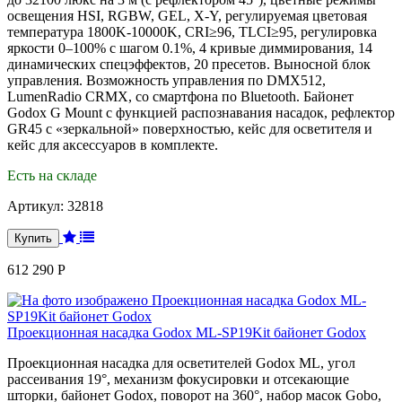
освещения HSI, RGBW, GEL, X-Y, регулируемая цветовая
температура 1800K-10000K, CRI≥96, TLCI≥95, регулировка
яркости 0–100% с шагом 0.1%, 4 кривые диммирования, 14
динамических спецэффектов, 20 пресетов. Выносной блок
управления. Возможность управления по DMX512,
LumenRadio CRMX, со смартфона по Bluetooth. Байонет
Godox G Mоunt с функцией распознавания насадок, рефлектор
GR45 с «зеркальной» поверхностью, кейс для осветителя и
кейс для аксессуаров в комплекте.
Есть на складе
Артикул:
32818
612 290 Р
Проекционная насадка Godox ML-SP19Kit байонет Godox
Проекционная насадка для осветителей Godox ML, угол
рассеивания 19°, механизм фокусировки и отсекающие
шторки, байонет Godox, поворот на 360°, набор масок Gobo,