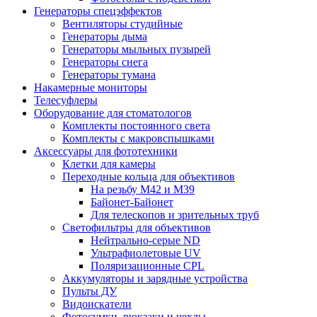
Генераторы спецэффектов
Вентиляторы студийные
Генераторы дыма
Генераторы мыльных пузырей
Генераторы снега
Генераторы тумана
Накамерные мониторы
Телесуфлеры
Оборудование для стоматологов
Комплекты постоянного света
Комплекты с макровспышками
Аксессуары для фототехники
Клетки для камеры
Переходные кольца для объективов
На резьбу М42 и М39
Байонет-Байонет
Для телескопов и зрительных труб
Светофильтры для объективов
Нейтрально-серые ND
Ультрафиолетовые UV
Поляризационные CPL
Аккумуляторы и зарядные устройства
Пульты ДУ
Видоискатели
Фотосумки, рюкзаки и чехлы