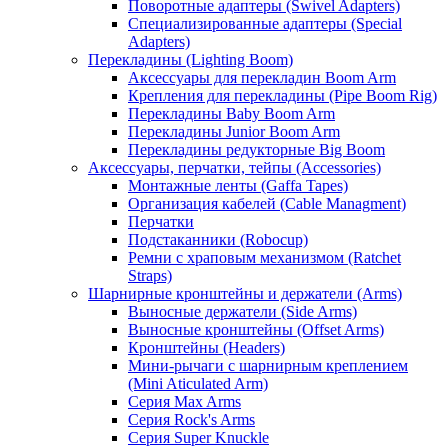
Поворотные адаптеры (Swivel Adapters)
Специализированные адаптеры (Special
Adapters)
Перекладины (Lighting Boom)
Аксессуары для перекладин Boom Arm
Крепления для перекладины (Pipe Boom Rig)
Перекладины Baby Boom Arm
Перекладины Junior Boom Arm
Перекладины редукторные Big Boom
Аксессуары, перчатки, тейпы (Accessories)
Монтажные ленты (Gaffa Tapes)
Организация кабелей (Cable Managment)
Перчатки
Подстаканники (Robocup)
Ремни с храповым механизмом (Ratchet
Straps)
Шарнирные кронштейны и держатели (Arms)
Выносные держатели (Side Arms)
Выносные кронштейны (Offset Arms)
Кронштейны (Headers)
Мини-рычаги с шарнирным креплением
(Mini Aticulated Arm)
Серия Max Arms
Серия Rock's Arms
Серия Super Knuckle