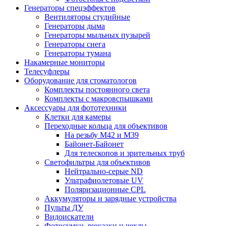
Генераторы спецэффектов
Вентиляторы студийные
Генераторы дыма
Генераторы мыльных пузырей
Генераторы снега
Генераторы тумана
Накамерные мониторы
Телесуфлеры
Оборудование для стоматологов
Комплекты постоянного света
Комплекты с макровспышками
Аксессуары для фототехники
Клетки для камеры
Переходные кольца для объективов
На резьбу М42 и М39
Байонет-Байонет
Для телескопов и зрительных труб
Светофильтры для объективов
Нейтрально-серые ND
Ультрафиолетовые UV
Поляризационные CPL
Аккумуляторы и зарядные устройства
Пульты ДУ
Видоискатели
Фотосумки, рюкзаки и чехлы