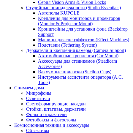
Серия Vision Arms & Vision Locks
Студийные принадлежности (Studio Essentials)
Автополы KUPOLE
Крепления для мониторов и проекторов
(Monitor & Projector Mount)
Кронштейны для установки фона (Backdrop
Support)
Машины для спецэффектов (Effect Machines)
Подставки (Tethering System)
Держатели и крепления камеры (Camera Support)
Автомобильные крепления (Car Mount)
Аксессуары для стедикамов (Steadicam
Accessories)
Вакуумные присоски (Suction Cups)
Инструменты ассистента оператора (A.C.
Tools)
Снимаем дома
Микрофоны
Осветители
Светоформирующие насадки
Стойки, штативы, держатели
Фоны и отражатели
Фотобоксы и фотостолы
Комиссионная техника и аксессуары
Объективы