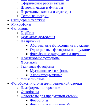
Сферические рассеиватели
Шторки, маски и фильтры
Переходные кольца и адаптеры
Сотовые насадки
Слайдеры и тележки
Микрофоны
Фотофоны
DigiPrint
Бумажные фотофоны
На пружине
Абстрактные фотофоны на пружине
Одноцветные фотофоны на пружине
Фотофоны с рисунком на пружине
Пластиковые фотофоны
Хромакей
Тканевые фотофоны
Муслиновые фотофоны
Хлопчатобумажные
Флизелиновые
Фотобоксы и столы для предметной съемки
Платформы поворотные
Фотобоксы
Фотостолы для предметной съемки
Фотостолы
Фотостолы с подсветкой