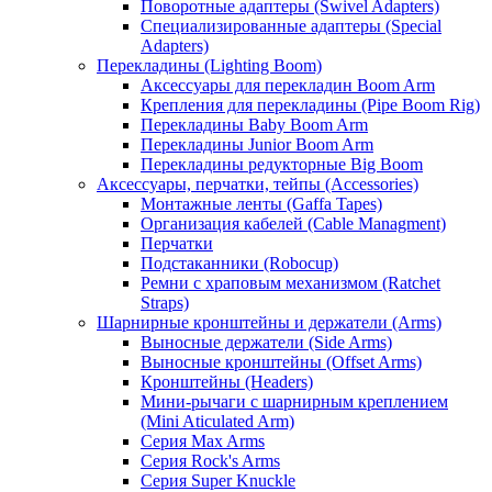
Поворотные адаптеры (Swivel Adapters)
Специализированные адаптеры (Special
Adapters)
Перекладины (Lighting Boom)
Аксессуары для перекладин Boom Arm
Крепления для перекладины (Pipe Boom Rig)
Перекладины Baby Boom Arm
Перекладины Junior Boom Arm
Перекладины редукторные Big Boom
Аксессуары, перчатки, тейпы (Accessories)
Монтажные ленты (Gaffa Tapes)
Организация кабелей (Cable Managment)
Перчатки
Подстаканники (Robocup)
Ремни с храповым механизмом (Ratchet
Straps)
Шарнирные кронштейны и держатели (Arms)
Выносные держатели (Side Arms)
Выносные кронштейны (Offset Arms)
Кронштейны (Headers)
Мини-рычаги с шарнирным креплением
(Mini Aticulated Arm)
Серия Max Arms
Серия Rock's Arms
Серия Super Knuckle