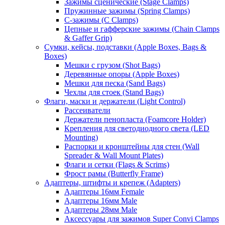
Зажимы сценические (Stage Clamps)
Пружинные зажимы (Spring Clamps)
С-зажимы (C Clamps)
Цепные и гафферские зажимы (Chain Clamps
& Gaffer Grip)
Сумки, кейсы, подставки (Apple Boxes, Bags &
Boxes)
Мешки с грузом (Shot Bags)
Деревянные опоры (Apple Boxes)
Мешки для песка (Sand Bags)
Чехлы для стоек (Stand Bags)
Флаги, маски и держатели (Light Control)
Рассеиватели
Держатели пенопласта (Foamcore Holder)
Крепления для светодиодного света (LED
Mounting)
Распорки и кронштейны для стен (Wall
Spreader & Wall Mount Plates)
Флаги и сетки (Flags & Scrims)
Фрост рамы (Butterfly Frame)
Адаптеры, штифты и крепеж (Adapters)
Адаптеры 16мм Female
Адаптеры 16мм Male
Адаптеры 28мм Male
Аксессуары для зажимов Super Convi Clamps