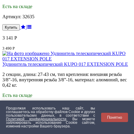
Есть на складе
Артикул:
32635
3 141 Р
3 490 Р
Удлинитель телескопический KUPO 017 EXTENSION POLE
2 секции, длина: 27-43 см, тип крепления: внешняя резьба
3/8”-16, внутренняя резьба 3/8”-16, материал: алюминий, вес
0,42 кг.
Есть на складе
Артикул:
32634
Продолжая использовать наш сайт, вы
соглашаетесь на обработку файлов Сookie и других
пользовательских данных, в соответствии с
Понятно
Политикой конфиденциальности
. Вы можете
заблокировать использование Cookie сайтом,
3 771 Р
изменив настройки Вашего браузера.