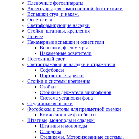
Пленочные фотоаппараты
Аксессуары для комиссионной фототехники
Вспышки студ. и накам.
Осветители
Светоформирующие насадки
Стойки, штативы, крепления
Прочее
Накамерные вспышки и осветители
Вспышки, флешметры
Накамерные осветители
Постоянный свет
Светоотражающие насадки и отражатели
Софтбоксы
Портретные тарелки
Стойки и системы крепления
Стойки
Стойки и держатели микрофонов
Система установки фона
Студийные вспышки
Фотобоксы и столы для предметной съемки
Комиссионные фотобоксы
Штативы, моноподы и сладеры
Штативы и моноподы
Слайдеры
Стедикамы. Моторизованные системы.