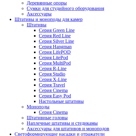
Деревянные опоры
Сумки для студийного оборудования
Аксессуары
Штативы и моноподы для камер
Штативы
Серия Green Line
Серия Red Line
Серия Silver Line
Серия Hangman
Серия LifePOD
Серия LitePod
Серия MultiPod
Серия R-Line
Серия Studio
Серия X-Line
Серия Travel
Серия Cinema
Серия Easy Pod
Настольные штативы
Моноподы
Серия Cinema
Штативные головы
Наплечные штативы и стедикамы
Аксессуары для штативов и моноподов
Светоформирующие насадки и отражатели