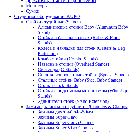
Держатели, штанги и кронштейны
Мониторы
Сумки
Студийное оборудование KUPO
Стойки студийные (Stands)
Алюминиевые стойки Baby (Aluminum Baby
Stand)
Стойки и базы на колесах (Roller & Floor
Stands)
Колеса и накладки для стоек (Casters & Leg
Protectors)
Комбо стойки (Combo Stands)
Навесные стойки (Overhead Stands)
Систенды (C-Stands)
Специализированные стойки (Special Stands)
Стальные стойки Baby (Steel Baby Stands)
Стойки Click Stands
Стойки с подъемным механизмом (Wind-Up
Stands)
Удлинители стоек (Stand Extension)
Зажимы, клипсы и струбцины (Couplers & Clamps)
Зажимы для труб ø48-50мм
Зажимы Super Claw
Зажимы Super Convi Clamps
Зажимы Super Viser Clamps