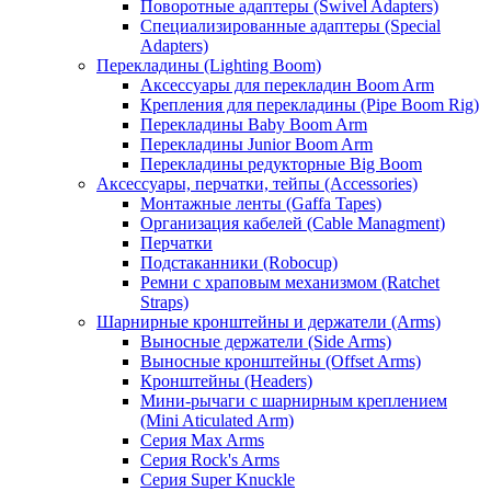
Поворотные адаптеры (Swivel Adapters)
Специализированные адаптеры (Special
Adapters)
Перекладины (Lighting Boom)
Аксессуары для перекладин Boom Arm
Крепления для перекладины (Pipe Boom Rig)
Перекладины Baby Boom Arm
Перекладины Junior Boom Arm
Перекладины редукторные Big Boom
Аксессуары, перчатки, тейпы (Accessories)
Монтажные ленты (Gaffa Tapes)
Организация кабелей (Cable Managment)
Перчатки
Подстаканники (Robocup)
Ремни с храповым механизмом (Ratchet
Straps)
Шарнирные кронштейны и держатели (Arms)
Выносные держатели (Side Arms)
Выносные кронштейны (Offset Arms)
Кронштейны (Headers)
Мини-рычаги с шарнирным креплением
(Mini Aticulated Arm)
Серия Max Arms
Серия Rock's Arms
Серия Super Knuckle