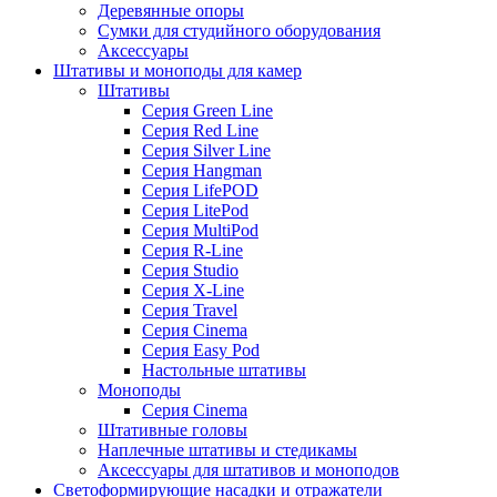
Деревянные опоры
Сумки для студийного оборудования
Аксессуары
Штативы и моноподы для камер
Штативы
Серия Green Line
Серия Red Line
Серия Silver Line
Серия Hangman
Серия LifePOD
Серия LitePod
Серия MultiPod
Серия R-Line
Серия Studio
Серия X-Line
Серия Travel
Серия Cinema
Серия Easy Pod
Настольные штативы
Моноподы
Серия Cinema
Штативные головы
Наплечные штативы и стедикамы
Аксессуары для штативов и моноподов
Светоформирующие насадки и отражатели