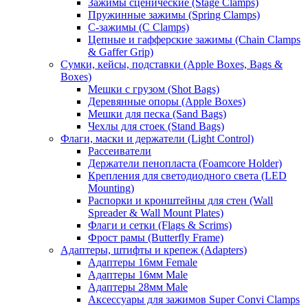
Зажимы сценические (Stage Clamps)
Пружинные зажимы (Spring Clamps)
С-зажимы (C Clamps)
Цепные и гафферские зажимы (Chain Clamps
& Gaffer Grip)
Сумки, кейсы, подставки (Apple Boxes, Bags &
Boxes)
Мешки с грузом (Shot Bags)
Деревянные опоры (Apple Boxes)
Мешки для песка (Sand Bags)
Чехлы для стоек (Stand Bags)
Флаги, маски и держатели (Light Control)
Рассеиватели
Держатели пенопласта (Foamcore Holder)
Крепления для светодиодного света (LED
Mounting)
Распорки и кронштейны для стен (Wall
Spreader & Wall Mount Plates)
Флаги и сетки (Flags & Scrims)
Фрост рамы (Butterfly Frame)
Адаптеры, штифты и крепеж (Adapters)
Адаптеры 16мм Female
Адаптеры 16мм Male
Адаптеры 28мм Male
Аксессуары для зажимов Super Convi Clamps