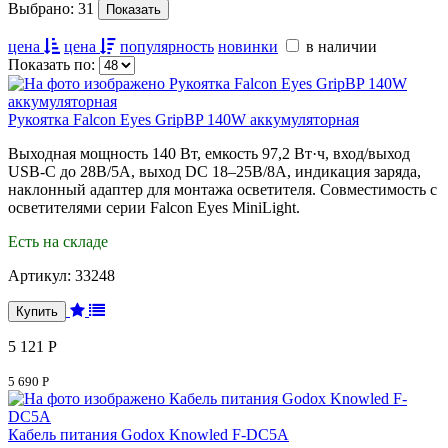
Выбрано:
31
цена
цена
популярность
новинки
в наличии
Показать по:
Рукоятка Falcon Eyes GripBP 140W аккумуляторная
Выходная мощность 140 Вт, емкость 97,2 Вт·ч, вход/выход
USB-C до 28В/5А, выход DC 18–25В/8А, индикация заряда,
наклонный адаптер для монтажа осветителя. Совместимость с
осветителями серии Falcon Eyes MiniLight.
Есть на складе
Артикул:
33248
5 121 Р
5 690 Р
Кабель питания Godox Knowled F-DC5A