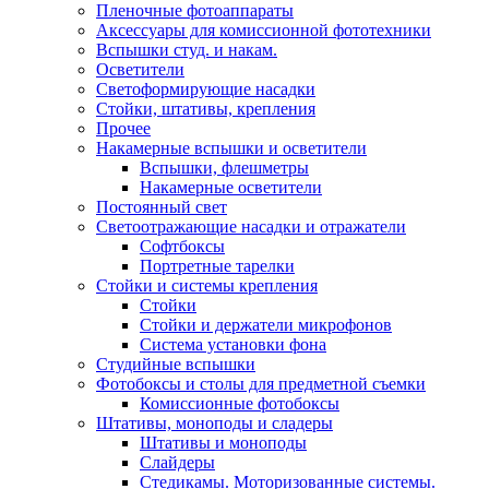
Пленочные фотоаппараты
Аксессуары для комиссионной фототехники
Вспышки студ. и накам.
Осветители
Светоформирующие насадки
Стойки, штативы, крепления
Прочее
Накамерные вспышки и осветители
Вспышки, флешметры
Накамерные осветители
Постоянный свет
Светоотражающие насадки и отражатели
Софтбоксы
Портретные тарелки
Стойки и системы крепления
Стойки
Стойки и держатели микрофонов
Система установки фона
Студийные вспышки
Фотобоксы и столы для предметной съемки
Комиссионные фотобоксы
Штативы, моноподы и сладеры
Штативы и моноподы
Слайдеры
Стедикамы. Моторизованные системы.