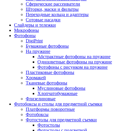
Сферические рассеиватели
Шторки, маски и фильтры
Переходные кольца и адаптеры
Сотовые насадки
Слайдеры и тележки
Микрофоны
Фотофоны
DigiPrint
Бумажные фотофоны
На пружине
Абстрактные фотофоны на пружине
Одноцветные фотофоны на пружине
Фотофоны с рисунком на пружине
Пластиковые фотофоны
Хромакей
Тканевые фотофоны
Муслиновые фотофоны
Хлопчатобумажные
Флизелиновые
Фотобоксы и столы для предметной съемки
Платформы поворотные
Фотобоксы
Фотостолы для предметной съемки
Фотостолы
Фотостолы с подсветкой