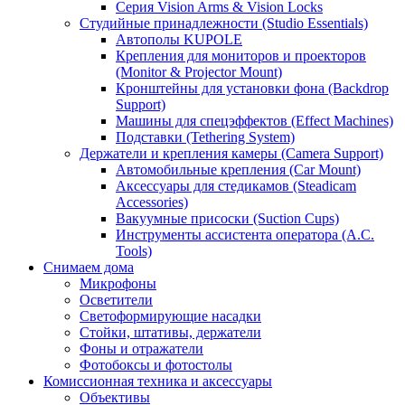
Серия Vision Arms & Vision Locks
Студийные принадлежности (Studio Essentials)
Автополы KUPOLE
Крепления для мониторов и проекторов
(Monitor & Projector Mount)
Кронштейны для установки фона (Backdrop
Support)
Машины для спецэффектов (Effect Machines)
Подставки (Tethering System)
Держатели и крепления камеры (Camera Support)
Автомобильные крепления (Car Mount)
Аксессуары для стедикамов (Steadicam
Accessories)
Вакуумные присоски (Suction Cups)
Инструменты ассистента оператора (A.C.
Tools)
Снимаем дома
Микрофоны
Осветители
Светоформирующие насадки
Стойки, штативы, держатели
Фоны и отражатели
Фотобоксы и фотостолы
Комиссионная техника и аксессуары
Объективы