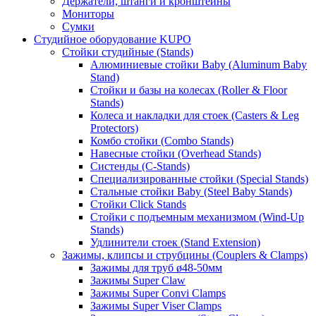
Держатели, штанги и кронштейны
Мониторы
Сумки
Студийное оборудование KUPO
Стойки студийные (Stands)
Алюминиевые стойки Baby (Aluminum Baby
Stand)
Стойки и базы на колесах (Roller & Floor
Stands)
Колеса и накладки для стоек (Casters & Leg
Protectors)
Комбо стойки (Combo Stands)
Навесные стойки (Overhead Stands)
Систенды (C-Stands)
Специализированные стойки (Special Stands)
Стальные стойки Baby (Steel Baby Stands)
Стойки Click Stands
Стойки с подъемным механизмом (Wind-Up
Stands)
Удлинители стоек (Stand Extension)
Зажимы, клипсы и струбцины (Couplers & Clamps)
Зажимы для труб ø48-50мм
Зажимы Super Claw
Зажимы Super Convi Clamps
Зажимы Super Viser Clamps