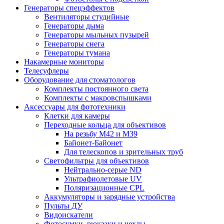
Генераторы спецэффектов
Вентиляторы студийные
Генераторы дыма
Генераторы мыльных пузырей
Генераторы снега
Генераторы тумана
Накамерные мониторы
Телесуфлеры
Оборудование для стоматологов
Комплекты постоянного света
Комплекты с макровспышками
Аксессуары для фототехники
Клетки для камеры
Переходные кольца для объективов
На резьбу М42 и М39
Байонет-Байонет
Для телескопов и зрительных труб
Светофильтры для объективов
Нейтрально-серые ND
Ультрафиолетовые UV
Поляризационные CPL
Аккумуляторы и зарядные устройства
Пульты ДУ
Видоискатели
Фотосумки, рюкзаки и чехлы