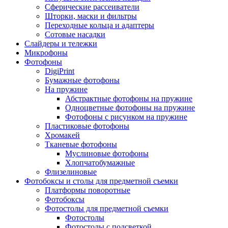
Сферические рассеиватели
Шторки, маски и фильтры
Переходные кольца и адаптеры
Сотовые насадки
Слайдеры и тележки
Микрофоны
Фотофоны
DigiPrint
Бумажные фотофоны
На пружине
Абстрактные фотофоны на пружине
Одноцветные фотофоны на пружине
Фотофоны с рисунком на пружине
Пластиковые фотофоны
Хромакей
Тканевые фотофоны
Муслиновые фотофоны
Хлопчатобумажные
Флизелиновые
Фотобоксы и столы для предметной съемки
Платформы поворотные
Фотобоксы
Фотостолы для предметной съемки
Фотостолы
Фотостолы с подсветкой