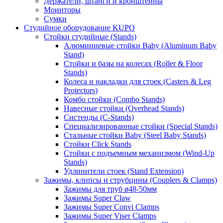
Держатели, штанги и кронштейны
Мониторы
Сумки
Студийное оборудование KUPO
Стойки студийные (Stands)
Алюминиевые стойки Baby (Aluminum Baby
Stand)
Стойки и базы на колесах (Roller & Floor
Stands)
Колеса и накладки для стоек (Casters & Leg
Protectors)
Комбо стойки (Combo Stands)
Навесные стойки (Overhead Stands)
Систенды (C-Stands)
Специализированные стойки (Special Stands)
Стальные стойки Baby (Steel Baby Stands)
Стойки Click Stands
Стойки с подъемным механизмом (Wind-Up
Stands)
Удлинители стоек (Stand Extension)
Зажимы, клипсы и струбцины (Couplers & Clamps)
Зажимы для труб ø48-50мм
Зажимы Super Claw
Зажимы Super Convi Clamps
Зажимы Super Viser Clamps