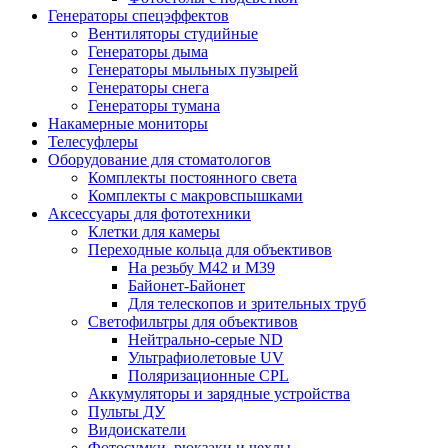
Генераторы спецэффектов
Вентиляторы студийные
Генераторы дыма
Генераторы мыльных пузырей
Генераторы снега
Генераторы тумана
Накамерные мониторы
Телесуфлеры
Оборудование для стоматологов
Комплекты постоянного света
Комплекты с макровспышками
Аксессуары для фототехники
Клетки для камеры
Переходные кольца для объективов
На резьбу М42 и М39
Байонет-Байонет
Для телескопов и зрительных труб
Светофильтры для объективов
Нейтрально-серые ND
Ультрафиолетовые UV
Поляризационные CPL
Аккумуляторы и зарядные устройства
Пульты ДУ
Видоискатели
Фотосумки, рюкзаки и чехлы