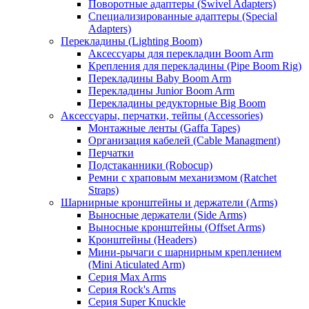
Поворотные адаптеры (Swivel Adapters)
Специализированные адаптеры (Special
Adapters)
Перекладины (Lighting Boom)
Аксессуары для перекладин Boom Arm
Крепления для перекладины (Pipe Boom Rig)
Перекладины Baby Boom Arm
Перекладины Junior Boom Arm
Перекладины редукторные Big Boom
Аксессуары, перчатки, тейпы (Accessories)
Монтажные ленты (Gaffa Tapes)
Организация кабелей (Cable Managment)
Перчатки
Подстаканники (Robocup)
Ремни с храповым механизмом (Ratchet
Straps)
Шарнирные кронштейны и держатели (Arms)
Выносные держатели (Side Arms)
Выносные кронштейны (Offset Arms)
Кронштейны (Headers)
Мини-рычаги с шарнирным креплением
(Mini Aticulated Arm)
Серия Max Arms
Серия Rock's Arms
Серия Super Knuckle