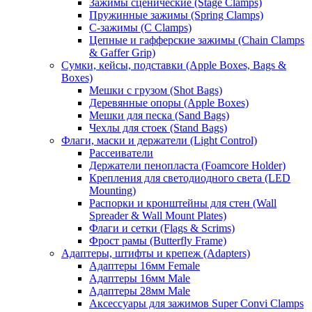
Зажимы сценические (Stage Clamps)
Пружинные зажимы (Spring Clamps)
С-зажимы (C Clamps)
Цепные и гафферские зажимы (Chain Clamps
& Gaffer Grip)
Сумки, кейсы, подставки (Apple Boxes, Bags &
Boxes)
Мешки с грузом (Shot Bags)
Деревянные опоры (Apple Boxes)
Мешки для песка (Sand Bags)
Чехлы для стоек (Stand Bags)
Флаги, маски и держатели (Light Control)
Рассеиватели
Держатели пенопласта (Foamcore Holder)
Крепления для светодиодного света (LED
Mounting)
Распорки и кронштейны для стен (Wall
Spreader & Wall Mount Plates)
Флаги и сетки (Flags & Scrims)
Фрост рамы (Butterfly Frame)
Адаптеры, штифты и крепеж (Adapters)
Адаптеры 16мм Female
Адаптеры 16мм Male
Адаптеры 28мм Male
Аксессуары для зажимов Super Convi Clamps