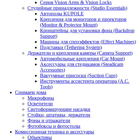
Серия Vision Arms & Vision Locks
Студийные принадлежности (Studio Essentials)
Автополы KUPOLE
Крепления для мониторов и проекторов
(Monitor & Projector Mount)
Кронштейны для установки фона (Backdrop
Support)
Машины для спецэффектов (Effect Machines)
Подставки (Tethering System)
Держатели и крепления камеры (Camera Support)
Автомобильные крепления (Car Mount)
Аксессуары для стедикамов (Steadicam
Accessories)
Вакуумные присоски (Suction Cups)
Инструменты ассистента оператора (A.C.
Tools)
Снимаем дома
Микрофоны
Осветители
Светоформирующие насадки
Стойки, штативы, держатели
Фоны и отражатели
Фотобоксы и фотостолы
Комиссионная техника и аксессуары
Объективы