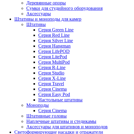
Деревянные опоры
Сумки для студийного оборудования
Аксессуары
Штативы и моноподы для камер
Штативы
Серия Green Line
Серия Red Line
Серия Silver Line
Серия Hangman
Серия LifePOD
Серия LitePod
Серия MultiPod
Серия R-Line
Серия Studio
Серия X-Line
Серия Travel
Серия Cinema
Серия Easy Pod
Настольные штативы
Моноподы
Серия Cinema
Штативные головы
Наплечные штативы и стедикамы
Аксессуары для штативов и моноподов
Светоформирующие насадки и отражатели