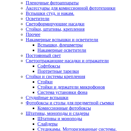
Пленочные фотоаппараты
Аксессуары для комиссионной фототехники
Вспышки студ. и накам.
Осветители
Светоформирующие насадки
Стойки, штативы, крепления
Прочее
Накамерные вспышки и осветители
Вспышки, флешметры
Накамерные осветители
Постоянный свет
Светоотражающие насадки и отражатели
Софтбоксы
Портретные тарелки
Стойки и системы крепления
Стойки
Стойки и держатели микрофонов
Система установки фона
Студийные вспышки
Фотобоксы и столы для предметной съемки
Комиссионные фотобоксы
Штативы, моноподы и сладеры
Штативы и моноподы
Слайдеры
Стедикамы. Моторизованные системы.