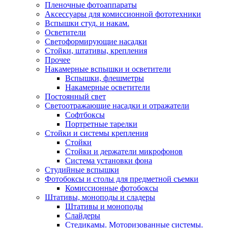
Пленочные фотоаппараты
Аксессуары для комиссионной фототехники
Вспышки студ. и накам.
Осветители
Светоформирующие насадки
Стойки, штативы, крепления
Прочее
Накамерные вспышки и осветители
Вспышки, флешметры
Накамерные осветители
Постоянный свет
Светоотражающие насадки и отражатели
Софтбоксы
Портретные тарелки
Стойки и системы крепления
Стойки
Стойки и держатели микрофонов
Система установки фона
Студийные вспышки
Фотобоксы и столы для предметной съемки
Комиссионные фотобоксы
Штативы, моноподы и сладеры
Штативы и моноподы
Слайдеры
Стедикамы. Моторизованные системы.