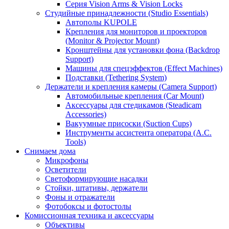
Серия Vision Arms & Vision Locks
Студийные принадлежности (Studio Essentials)
Автополы KUPOLE
Крепления для мониторов и проекторов
(Monitor & Projector Mount)
Кронштейны для установки фона (Backdrop
Support)
Машины для спецэффектов (Effect Machines)
Подставки (Tethering System)
Держатели и крепления камеры (Camera Support)
Автомобильные крепления (Car Mount)
Аксессуары для стедикамов (Steadicam
Accessories)
Вакуумные присоски (Suction Cups)
Инструменты ассистента оператора (A.C.
Tools)
Снимаем дома
Микрофоны
Осветители
Светоформирующие насадки
Стойки, штативы, держатели
Фоны и отражатели
Фотобоксы и фотостолы
Комиссионная техника и аксессуары
Объективы