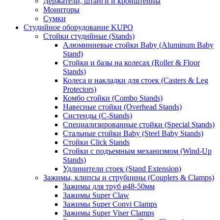
Держатели, штанги и кронштейны
Мониторы
Сумки
Студийное оборудование KUPO
Стойки студийные (Stands)
Алюминиевые стойки Baby (Aluminum Baby
Stand)
Стойки и базы на колесах (Roller & Floor
Stands)
Колеса и накладки для стоек (Casters & Leg
Protectors)
Комбо стойки (Combo Stands)
Навесные стойки (Overhead Stands)
Систенды (C-Stands)
Специализированные стойки (Special Stands)
Стальные стойки Baby (Steel Baby Stands)
Стойки Click Stands
Стойки с подъемным механизмом (Wind-Up
Stands)
Удлинители стоек (Stand Extension)
Зажимы, клипсы и струбцины (Couplers & Clamps)
Зажимы для труб ø48-50мм
Зажимы Super Claw
Зажимы Super Convi Clamps
Зажимы Super Viser Clamps