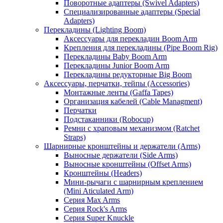
Поворотные адаптеры (Swivel Adapters)
Специализированные адаптеры (Special
Adapters)
Перекладины (Lighting Boom)
Аксессуары для перекладин Boom Arm
Крепления для перекладины (Pipe Boom Rig)
Перекладины Baby Boom Arm
Перекладины Junior Boom Arm
Перекладины редукторные Big Boom
Аксессуары, перчатки, тейпы (Accessories)
Монтажные ленты (Gaffa Tapes)
Организация кабелей (Cable Managment)
Перчатки
Подстаканники (Robocup)
Ремни с храповым механизмом (Ratchet
Straps)
Шарнирные кронштейны и держатели (Arms)
Выносные держатели (Side Arms)
Выносные кронштейны (Offset Arms)
Кронштейны (Headers)
Мини-рычаги с шарнирным креплением
(Mini Aticulated Arm)
Серия Max Arms
Серия Rock's Arms
Серия Super Knuckle