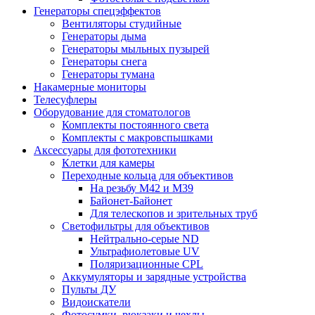
Генераторы спецэффектов
Вентиляторы студийные
Генераторы дыма
Генераторы мыльных пузырей
Генераторы снега
Генераторы тумана
Накамерные мониторы
Телесуфлеры
Оборудование для стоматологов
Комплекты постоянного света
Комплекты с макровспышками
Аксессуары для фототехники
Клетки для камеры
Переходные кольца для объективов
На резьбу М42 и М39
Байонет-Байонет
Для телескопов и зрительных труб
Светофильтры для объективов
Нейтрально-серые ND
Ультрафиолетовые UV
Поляризационные CPL
Аккумуляторы и зарядные устройства
Пульты ДУ
Видоискатели
Фотосумки, рюкзаки и чехлы