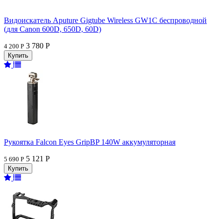
Видоискатель Aputure Gigtube Wireless GW1C беспроводной
(для Canon 600D, 650D, 60D)
3 780 Р
4 200 Р
Рукоятка Falcon Eyes GripBP 140W аккумуляторная
5 121 Р
5 690 Р