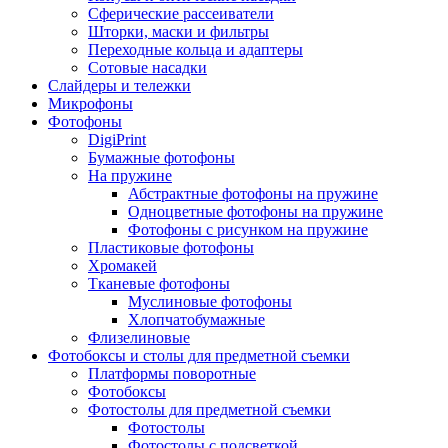
Сферические рассеиватели
Шторки, маски и фильтры
Переходные кольца и адаптеры
Сотовые насадки
Слайдеры и тележки
Микрофоны
Фотофоны
DigiPrint
Бумажные фотофоны
На пружине
Абстрактные фотофоны на пружине
Одноцветные фотофоны на пружине
Фотофоны с рисунком на пружине
Пластиковые фотофоны
Хромакей
Тканевые фотофоны
Муслиновые фотофоны
Хлопчатобумажные
Флизелиновые
Фотобоксы и столы для предметной съемки
Платформы поворотные
Фотобоксы
Фотостолы для предметной съемки
Фотостолы
Фотостолы с подсветкой