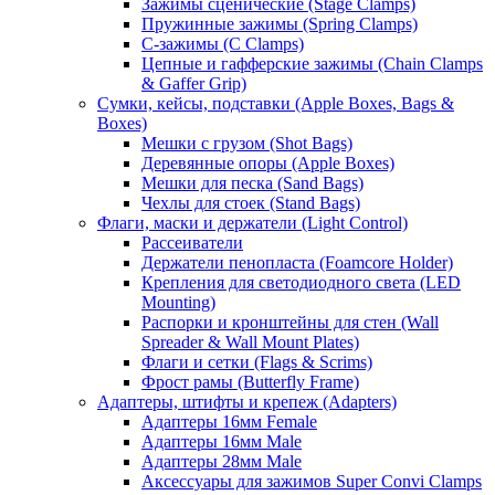
Зажимы сценические (Stage Clamps)
Пружинные зажимы (Spring Clamps)
С-зажимы (C Clamps)
Цепные и гафферские зажимы (Chain Clamps
& Gaffer Grip)
Сумки, кейсы, подставки (Apple Boxes, Bags &
Boxes)
Мешки с грузом (Shot Bags)
Деревянные опоры (Apple Boxes)
Мешки для песка (Sand Bags)
Чехлы для стоек (Stand Bags)
Флаги, маски и держатели (Light Control)
Рассеиватели
Держатели пенопласта (Foamcore Holder)
Крепления для светодиодного света (LED
Mounting)
Распорки и кронштейны для стен (Wall
Spreader & Wall Mount Plates)
Флаги и сетки (Flags & Scrims)
Фрост рамы (Butterfly Frame)
Адаптеры, штифты и крепеж (Adapters)
Адаптеры 16мм Female
Адаптеры 16мм Male
Адаптеры 28мм Male
Аксессуары для зажимов Super Convi Clamps