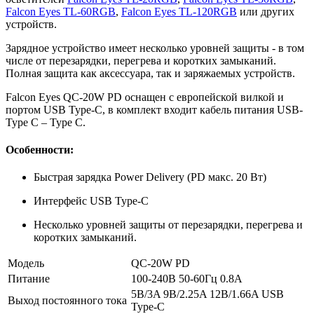
Falcon Eyes TL-60RGB
,
Falcon Eyes TL-120RGB
или других
устройств.
Зарядное устройство имеет несколько уровней защиты - в том
числе от перезарядки, перегрева и коротких замыканий.
Полная защита как аксессуара, так и заряжаемых устройств.
Falcon Eyes QC-20W PD оснащен с европейской вилкой и
портом USB Type-C, в комплект входит кабель питания USB-
Type C – Type C.
Особенности:
Быстрая зарядка Power Delivery (PD макс. 20 Вт)
Интерфейс USB Type-C
Несколько уровней защиты от перезарядки, перегрева и
коротких замыканий.
Модель
QC-20W PD
Питание
100-240В 50-60Гц 0.8A
5В/3A 9В/2.25A 12В/1.66A USB
Выход постоянного тока
Type-C