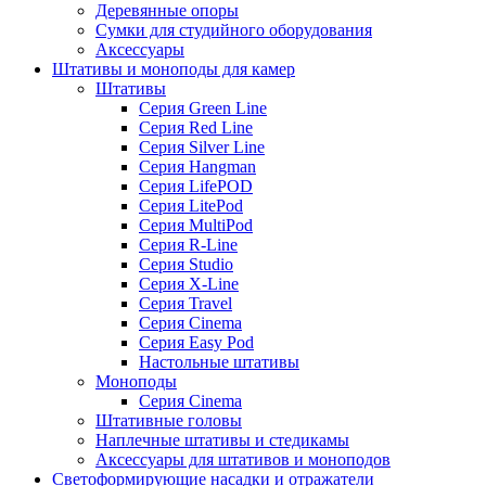
Деревянные опоры
Сумки для студийного оборудования
Аксессуары
Штативы и моноподы для камер
Штативы
Серия Green Line
Серия Red Line
Серия Silver Line
Серия Hangman
Серия LifePOD
Серия LitePod
Серия MultiPod
Серия R-Line
Серия Studio
Серия X-Line
Серия Travel
Серия Cinema
Серия Easy Pod
Настольные штативы
Моноподы
Серия Cinema
Штативные головы
Наплечные штативы и стедикамы
Аксессуары для штативов и моноподов
Светоформирующие насадки и отражатели