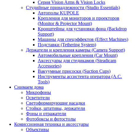
Серия Vision Arms & Vision Locks
Студийные принадлежности (Studio Essentials)
Автополы KUPOLE
Крепления для мониторов и проекторов
(Monitor & Projector Mount)
Кронштейны для установки фона (Backdrop
Support)
Машины для спецэффектов (Effect Machines)
Подставки (Tethering System)
Держатели и крепления камеры (Camera Support)
Автомобильные крепления (Car Mount)
Аксессуары для стедикамов (Steadicam
Accessories)
Вакуумные присоски (Suction Cups)
Инструменты ассистента оператора (A.C.
Tools)
Снимаем дома
Микрофоны
Осветители
Светоформирующие насадки
Стойки, штативы, держатели
Фоны и отражатели
Фотобоксы и фотостолы
Комиссионная техника и аксессуары
Объективы