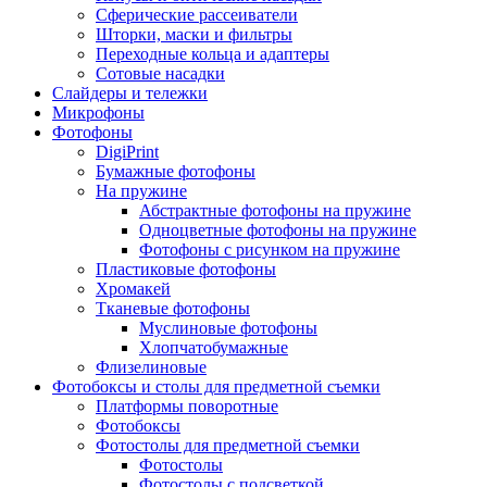
Сферические рассеиватели
Шторки, маски и фильтры
Переходные кольца и адаптеры
Сотовые насадки
Слайдеры и тележки
Микрофоны
Фотофоны
DigiPrint
Бумажные фотофоны
На пружине
Абстрактные фотофоны на пружине
Одноцветные фотофоны на пружине
Фотофоны с рисунком на пружине
Пластиковые фотофоны
Хромакей
Тканевые фотофоны
Муслиновые фотофоны
Хлопчатобумажные
Флизелиновые
Фотобоксы и столы для предметной съемки
Платформы поворотные
Фотобоксы
Фотостолы для предметной съемки
Фотостолы
Фотостолы с подсветкой