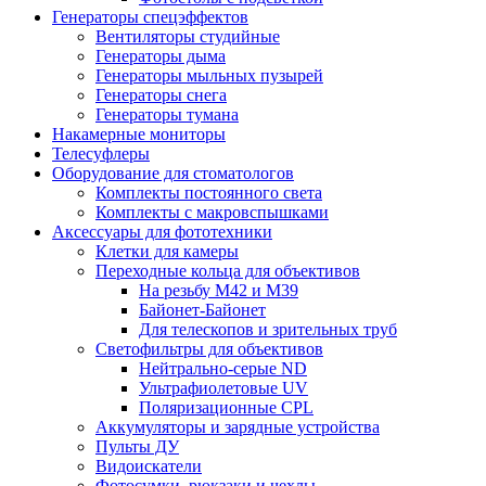
Генераторы спецэффектов
Вентиляторы студийные
Генераторы дыма
Генераторы мыльных пузырей
Генераторы снега
Генераторы тумана
Накамерные мониторы
Телесуфлеры
Оборудование для стоматологов
Комплекты постоянного света
Комплекты с макровспышками
Аксессуары для фототехники
Клетки для камеры
Переходные кольца для объективов
На резьбу М42 и М39
Байонет-Байонет
Для телескопов и зрительных труб
Светофильтры для объективов
Нейтрально-серые ND
Ультрафиолетовые UV
Поляризационные CPL
Аккумуляторы и зарядные устройства
Пульты ДУ
Видоискатели
Фотосумки, рюкзаки и чехлы