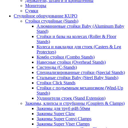
Держатели, штанги и кронштейны
Мониторы
Сумки
Студийное оборудование KUPO
Стойки студийные (Stands)
Алюминиевые стойки Baby (Aluminum Baby
Stand)
Стойки и базы на колесах (Roller & Floor
Stands)
Колеса и накладки для стоек (Casters & Leg
Protectors)
Комбо стойки (Combo Stands)
Навесные стойки (Overhead Stands)
Систенды (C-Stands)
Специализированные стойки (Special Stands)
Стальные стойки Baby (Steel Baby Stands)
Стойки Click Stands
Стойки с подъемным механизмом (Wind-Up
Stands)
Удлинители стоек (Stand Extension)
Зажимы, клипсы и струбцины (Couplers & Clamps)
Зажимы для труб ø48-50мм
Зажимы Super Claw
Зажимы Super Convi Clamps
Зажимы Super Viser Clamps