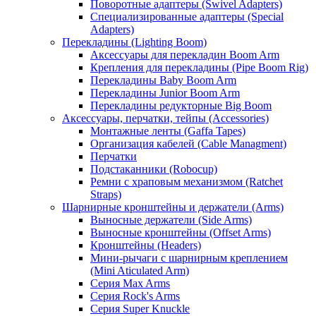
Поворотные адаптеры (Swivel Adapters)
Специализированные адаптеры (Special
Adapters)
Перекладины (Lighting Boom)
Аксессуары для перекладин Boom Arm
Крепления для перекладины (Pipe Boom Rig)
Перекладины Baby Boom Arm
Перекладины Junior Boom Arm
Перекладины редукторные Big Boom
Аксессуары, перчатки, тейпы (Accessories)
Монтажные ленты (Gaffa Tapes)
Организация кабелей (Cable Managment)
Перчатки
Подстаканники (Robocup)
Ремни с храповым механизмом (Ratchet
Straps)
Шарнирные кронштейны и держатели (Arms)
Выносные держатели (Side Arms)
Выносные кронштейны (Offset Arms)
Кронштейны (Headers)
Мини-рычаги с шарнирным креплением
(Mini Aticulated Arm)
Серия Max Arms
Серия Rock's Arms
Серия Super Knuckle