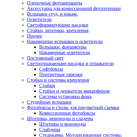
Пленочные фотоаппараты
Аксессуары для комиссионной фототехники
Вспышки студ. и накам.
Осветители
Светоформирующие насадки
Стойки, штативы, крепления
Прочее
Накамерные вспышки и осветители
Вспышки, флешметры
Накамерные осветители
Постоянный свет
Светоотражающие насадки и отражатели
Софтбоксы
Портретные тарелки
Стойки и системы крепления
Стойки
Стойки и держатели микрофонов
Система установки фона
Студийные вспышки
Фотобоксы и столы для предметной съемки
Комиссионные фотобоксы
Штативы, моноподы и сладеры
Штативы и моноподы
Слайдеры
Стедикамы. Моторизованные системы.