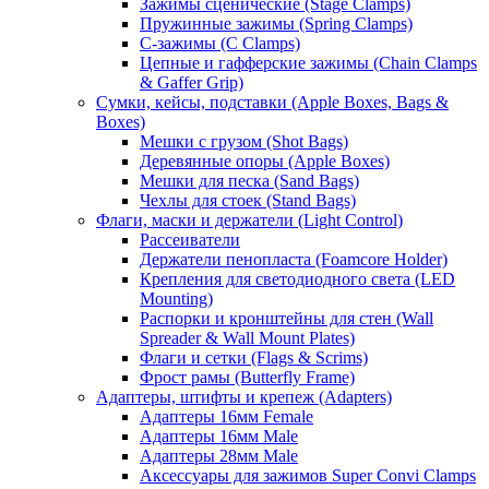
Зажимы сценические (Stage Clamps)
Пружинные зажимы (Spring Clamps)
С-зажимы (C Clamps)
Цепные и гафферские зажимы (Chain Clamps
& Gaffer Grip)
Сумки, кейсы, подставки (Apple Boxes, Bags &
Boxes)
Мешки с грузом (Shot Bags)
Деревянные опоры (Apple Boxes)
Мешки для песка (Sand Bags)
Чехлы для стоек (Stand Bags)
Флаги, маски и держатели (Light Control)
Рассеиватели
Держатели пенопласта (Foamcore Holder)
Крепления для светодиодного света (LED
Mounting)
Распорки и кронштейны для стен (Wall
Spreader & Wall Mount Plates)
Флаги и сетки (Flags & Scrims)
Фрост рамы (Butterfly Frame)
Адаптеры, штифты и крепеж (Adapters)
Адаптеры 16мм Female
Адаптеры 16мм Male
Адаптеры 28мм Male
Аксессуары для зажимов Super Convi Clamps