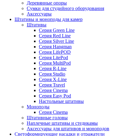
Деревянные опоры
Сумки для студийного оборудования
Аксессуары
Штативы и моноподы для камер
Штативы
Серия Green Line
Серия Red Line
Серия Silver Line
Серия Hangman
Серия LifePOD
Серия LitePod
Серия MultiPod
Серия R-Line
Серия Studio
Серия X-Line
Серия Travel
Серия Cinema
Серия Easy Pod
Настольные штативы
Моноподы
Серия Cinema
Штативные головы
Наплечные штативы и стедикамы
Аксессуары для штативов и моноподов
Светоформирующие насадки и отражатели