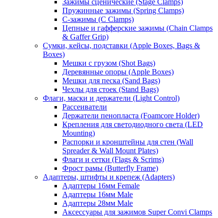
Зажимы сценические (Stage Clamps)
Пружинные зажимы (Spring Clamps)
С-зажимы (C Clamps)
Цепные и гафферские зажимы (Chain Clamps
& Gaffer Grip)
Сумки, кейсы, подставки (Apple Boxes, Bags &
Boxes)
Мешки с грузом (Shot Bags)
Деревянные опоры (Apple Boxes)
Мешки для песка (Sand Bags)
Чехлы для стоек (Stand Bags)
Флаги, маски и держатели (Light Control)
Рассеиватели
Держатели пенопласта (Foamcore Holder)
Крепления для светодиодного света (LED
Mounting)
Распорки и кронштейны для стен (Wall
Spreader & Wall Mount Plates)
Флаги и сетки (Flags & Scrims)
Фрост рамы (Butterfly Frame)
Адаптеры, штифты и крепеж (Adapters)
Адаптеры 16мм Female
Адаптеры 16мм Male
Адаптеры 28мм Male
Аксессуары для зажимов Super Convi Clamps