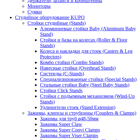
Держатели, штанги и кронштейны
Мониторы
Сумки
Студийное оборудование KUPO
Стойки студийные (Stands)
Алюминиевые стойки Baby (Aluminum Baby
Stand)
Стойки и базы на колесах (Roller & Floor
Stands)
Колеса и накладки для стоек (Casters & Leg
Protectors)
Комбо стойки (Combo Stands)
Навесные стойки (Overhead Stands)
Систенды (C-Stands)
Специализированные стойки (Special Stands)
Стальные стойки Baby (Steel Baby Stands)
Стойки Click Stands
Стойки с подъемным механизмом (Wind-Up
Stands)
Удлинители стоек (Stand Extension)
Зажимы, клипсы и струбцины (Couplers & Clamps)
Зажимы для труб ø48-50мм
Зажимы Super Claw
Зажимы Super Convi Clamps
Зажимы Super Viser Clamps