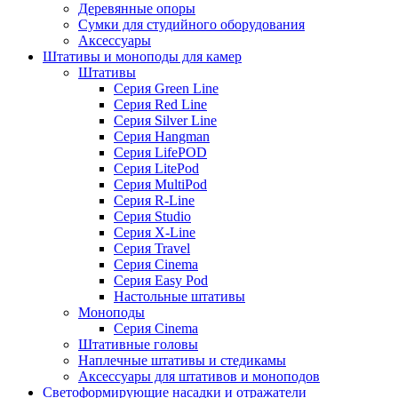
Деревянные опоры
Сумки для студийного оборудования
Аксессуары
Штативы и моноподы для камер
Штативы
Серия Green Line
Серия Red Line
Серия Silver Line
Серия Hangman
Серия LifePOD
Серия LitePod
Серия MultiPod
Серия R-Line
Серия Studio
Серия X-Line
Серия Travel
Серия Cinema
Серия Easy Pod
Настольные штативы
Моноподы
Серия Cinema
Штативные головы
Наплечные штативы и стедикамы
Аксессуары для штативов и моноподов
Светоформирующие насадки и отражатели