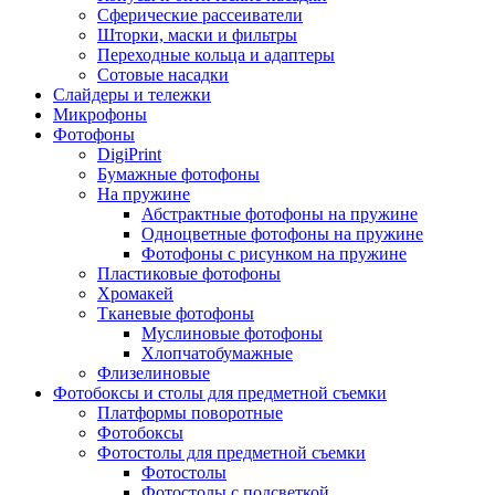
Сферические рассеиватели
Шторки, маски и фильтры
Переходные кольца и адаптеры
Сотовые насадки
Слайдеры и тележки
Микрофоны
Фотофоны
DigiPrint
Бумажные фотофоны
На пружине
Абстрактные фотофоны на пружине
Одноцветные фотофоны на пружине
Фотофоны с рисунком на пружине
Пластиковые фотофоны
Хромакей
Тканевые фотофоны
Муслиновые фотофоны
Хлопчатобумажные
Флизелиновые
Фотобоксы и столы для предметной съемки
Платформы поворотные
Фотобоксы
Фотостолы для предметной съемки
Фотостолы
Фотостолы с подсветкой