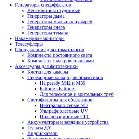
Генераторы спецэффектов
Вентиляторы студийные
Генераторы дыма
Генераторы мыльных пузырей
Генераторы снега
Генераторы тумана
Накамерные мониторы
Телесуфлеры
Оборудование для стоматологов
Комплекты постоянного света
Комплекты с макровспышками
Аксессуары для фототехники
Клетки для камеры
Переходные кольца для объективов
На резьбу М42 и М39
Байонет-Байонет
Для телескопов и зрительных труб
Светофильтры для объективов
Нейтрально-серые ND
Ультрафиолетовые UV
Поляризационные CPL
Аккумуляторы и зарядные устройства
Пульты ДУ
Видоискатели
Фотосумки, рюкзаки и чехлы