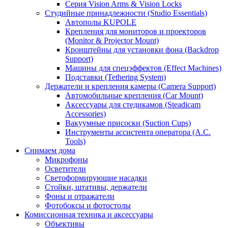
Серия Vision Arms & Vision Locks
Студийные принадлежности (Studio Essentials)
Автополы KUPOLE
Крепления для мониторов и проекторов
(Monitor & Projector Mount)
Кронштейны для установки фона (Backdrop
Support)
Машины для спецэффектов (Effect Machines)
Подставки (Tethering System)
Держатели и крепления камеры (Camera Support)
Автомобильные крепления (Car Mount)
Аксессуары для стедикамов (Steadicam
Accessories)
Вакуумные присоски (Suction Cups)
Инструменты ассистента оператора (A.C.
Tools)
Снимаем дома
Микрофоны
Осветители
Светоформирующие насадки
Стойки, штативы, держатели
Фоны и отражатели
Фотобоксы и фотостолы
Комиссионная техника и аксессуары
Объективы