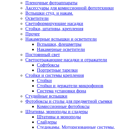
Пленочные фотоаппараты
Аксессуары для комиссионной фототехники
Вспышки студ. и накам.
Осветители
Светоформирующие насадки
Стойки, штативы, крепления
Прочее
Накамерные вспышки и осветители
Вспышки, флешметры
Накамерные осветители
Постоянный свет
Светоотражающие насадки и отражатели
Софтбоксы
Портретные тарелки
Стойки и системы крепления
Стойки
Стойки и держатели микрофонов
Система установки фона
Студийные вспышки
Фотобоксы и столы для предметной съемки
Комиссионные фотобоксы
Штативы, моноподы и сладеры
Штативы и моноподы
Слайдеры
Стедикамы. Моторизованные системы.