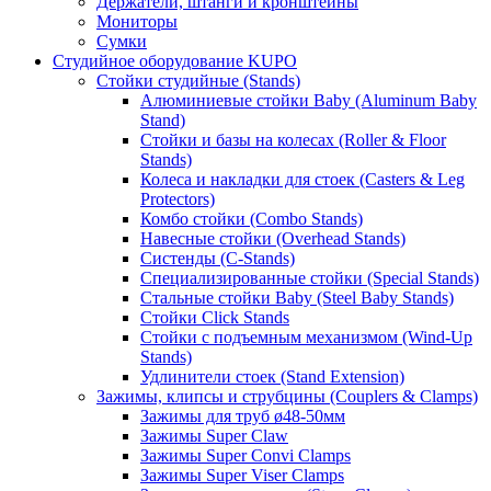
Держатели, штанги и кронштейны
Мониторы
Сумки
Студийное оборудование KUPO
Стойки студийные (Stands)
Алюминиевые стойки Baby (Aluminum Baby
Stand)
Стойки и базы на колесах (Roller & Floor
Stands)
Колеса и накладки для стоек (Casters & Leg
Protectors)
Комбо стойки (Combo Stands)
Навесные стойки (Overhead Stands)
Систенды (C-Stands)
Специализированные стойки (Special Stands)
Стальные стойки Baby (Steel Baby Stands)
Стойки Click Stands
Стойки с подъемным механизмом (Wind-Up
Stands)
Удлинители стоек (Stand Extension)
Зажимы, клипсы и струбцины (Couplers & Clamps)
Зажимы для труб ø48-50мм
Зажимы Super Claw
Зажимы Super Convi Clamps
Зажимы Super Viser Clamps