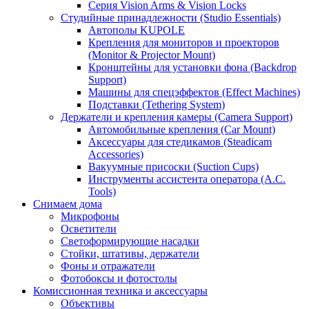
Серия Vision Arms & Vision Locks
Студийные принадлежности (Studio Essentials)
Автополы KUPOLE
Крепления для мониторов и проекторов
(Monitor & Projector Mount)
Кронштейны для установки фона (Backdrop
Support)
Машины для спецэффектов (Effect Machines)
Подставки (Tethering System)
Держатели и крепления камеры (Camera Support)
Автомобильные крепления (Car Mount)
Аксессуары для стедикамов (Steadicam
Accessories)
Вакуумные присоски (Suction Cups)
Инструменты ассистента оператора (A.C.
Tools)
Снимаем дома
Микрофоны
Осветители
Светоформирующие насадки
Стойки, штативы, держатели
Фоны и отражатели
Фотобоксы и фотостолы
Комиссионная техника и аксессуары
Объективы