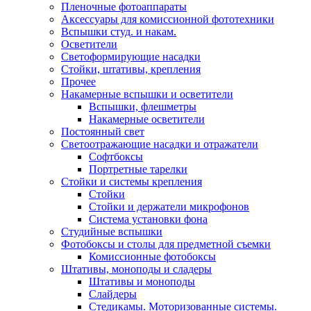
Пленочные фотоаппараты
Аксессуары для комиссионной фототехники
Вспышки студ. и накам.
Осветители
Светоформирующие насадки
Стойки, штативы, крепления
Прочее
Накамерные вспышки и осветители
Вспышки, флешметры
Накамерные осветители
Постоянный свет
Светоотражающие насадки и отражатели
Софтбоксы
Портретные тарелки
Стойки и системы крепления
Стойки
Стойки и держатели микрофонов
Система установки фона
Студийные вспышки
Фотобоксы и столы для предметной съемки
Комиссионные фотобоксы
Штативы, моноподы и сладеры
Штативы и моноподы
Слайдеры
Стедикамы. Моторизованные системы.