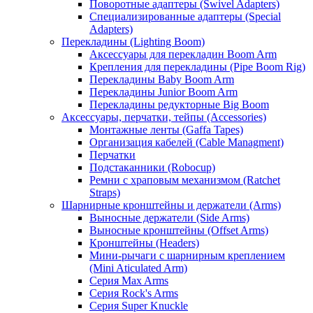
Поворотные адаптеры (Swivel Adapters)
Специализированные адаптеры (Special
Adapters)
Перекладины (Lighting Boom)
Аксессуары для перекладин Boom Arm
Крепления для перекладины (Pipe Boom Rig)
Перекладины Baby Boom Arm
Перекладины Junior Boom Arm
Перекладины редукторные Big Boom
Аксессуары, перчатки, тейпы (Accessories)
Монтажные ленты (Gaffa Tapes)
Организация кабелей (Cable Managment)
Перчатки
Подстаканники (Robocup)
Ремни с храповым механизмом (Ratchet
Straps)
Шарнирные кронштейны и держатели (Arms)
Выносные держатели (Side Arms)
Выносные кронштейны (Offset Arms)
Кронштейны (Headers)
Мини-рычаги с шарнирным креплением
(Mini Aticulated Arm)
Серия Max Arms
Серия Rock's Arms
Серия Super Knuckle