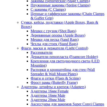
Зажимы сценические (Stage Clamps)
Пружинные зажимы (Spring Clamps)
С-зажимы (C Clamps)
Цепные и гафферские зажимы (Chain Clamps
& Gaffer Grip)
Сумки, кейсы, подставки (Apple Boxes, Bags &
Boxes)
Мешки с грузом (Shot Bags)
Деревянные опоры (Apple Boxes)
Мешки для песка (Sand Bags)
Чехлы для стоек (Stand Bags)
Флаги, маски и держатели (Light Control)
Рассеиватели
Держатели пенопласта (Foamcore Holder)
Крепления для светодиодного света (LED
Mounting)
Распорки и кронштейны для стен (Wall
Spreader & Wall Mount Plates)
Флаги и сетки (Flags & Scrims)
Фрост рамы (Butterfly Frame)
Адаптеры, штифты и крепеж (Adapters)
Адаптеры 16мм Female
Адаптеры 16мм Male
Адаптеры 28мм Male
Аксессуары для зажимов Super Convi Clamps