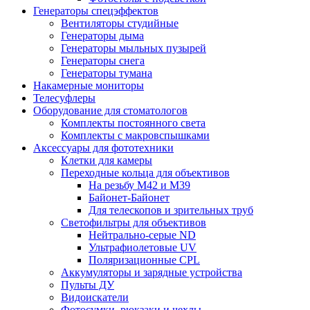
Генераторы спецэффектов
Вентиляторы студийные
Генераторы дыма
Генераторы мыльных пузырей
Генераторы снега
Генераторы тумана
Накамерные мониторы
Телесуфлеры
Оборудование для стоматологов
Комплекты постоянного света
Комплекты с макровспышками
Аксессуары для фототехники
Клетки для камеры
Переходные кольца для объективов
На резьбу М42 и М39
Байонет-Байонет
Для телескопов и зрительных труб
Светофильтры для объективов
Нейтрально-серые ND
Ультрафиолетовые UV
Поляризационные CPL
Аккумуляторы и зарядные устройства
Пульты ДУ
Видоискатели
Фотосумки, рюкзаки и чехлы