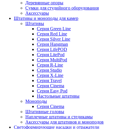
Деревянные опоры
Сумки для студийного оборудования
Аксессуары
Штативы и моноподы для камер
Штативы
Серия Green Line
Серия Red Line
Серия Silver Line
Серия Hangman
Серия LifePOD
Серия LitePod
Серия MultiPod
Серия R-Line
Серия Studio
Серия X-Line
Серия Travel
Серия Cinema
Серия Easy Pod
Настольные штативы
Моноподы
Серия Cinema
Штативные головы
Наплечные штативы и стедикамы
Аксессуары для штативов и моноподов
Светоформирующие насадки и отражатели