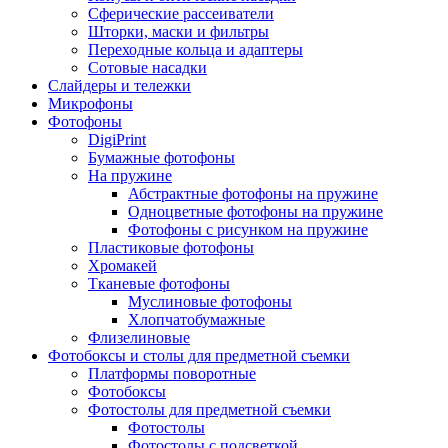
Сферические рассеиватели
Шторки, маски и фильтры
Переходные кольца и адаптеры
Сотовые насадки
Слайдеры и тележки
Микрофоны
Фотофоны
DigiPrint
Бумажные фотофоны
На пружине
Абстрактные фотофоны на пружине
Одноцветные фотофоны на пружине
Фотофоны с рисунком на пружине
Пластиковые фотофоны
Хромакей
Тканевые фотофоны
Муслиновые фотофоны
Хлопчатобумажные
Флизелиновые
Фотобоксы и столы для предметной съемки
Платформы поворотные
Фотобоксы
Фотостолы для предметной съемки
Фотостолы
Фотостолы с подсветкой