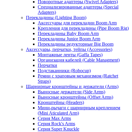
Поворотные адаптеры (Swivel Adapters)
Специализированные адаптеры (Special
Adapters)
Перекладины (Lighting Boom)
Аксессуары для перекладин Boom Arm
Крепления для перекладины (Pipe Boom Rig)
Перекладины Baby Boom Arm
Перекладины Junior Boom Arm
Перекладины редукторные Big Boom
Аксессуары, перчатки, тейпы (Accessories)
Монтажные ленты (Gaffa Tapes)
Организация кабелей (Cable Managment)
Перчатки
Подстаканники (Robocup)
Ремни с храповым механизмом (Ratchet
Straps)
Шарнирные кронштейны и держатели (Arms)
Выносные держатели (Side Arms)
Выносные кронштейны (Offset Arms)
Кронштейны (Headers)
Мини-рычаги с шарнирным креплением
(Mini Aticulated Arm)
Серия Max Arms
Серия Rock's Arms
Серия Super Knuckle