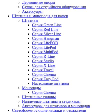
Деревянные опоры
Сумки для студийного оборудования
Аксессуары
Штативы и моноподы для камер
Штативы
Серия Green Line
Серия Red Line
Серия Silver Line
Серия Hangman
Серия LifePOD
Серия LitePod
Серия MultiPod
Серия R-Line
Серия Studio
Серия X-Line
Серия Travel
Серия Cinema
Серия Easy Pod
Настольные штативы
Моноподы
Серия Cinema
Штативные головы
Наплечные штативы и стедикамы
Аксессуары для штативов и моноподов
Светоформирующие насадки и отражатели