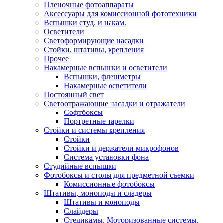
Пленочные фотоаппараты
Аксессуары для комиссионной фототехники
Вспышки студ. и накам.
Осветители
Светоформирующие насадки
Стойки, штативы, крепления
Прочее
Накамерные вспышки и осветители
Вспышки, флешметры
Накамерные осветители
Постоянный свет
Светоотражающие насадки и отражатели
Софтбоксы
Портретные тарелки
Стойки и системы крепления
Стойки
Стойки и держатели микрофонов
Система установки фона
Студийные вспышки
Фотобоксы и столы для предметной съемки
Комиссионные фотобоксы
Штативы, моноподы и сладеры
Штативы и моноподы
Слайдеры
Стедикамы. Моторизованные системы.