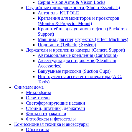
Серия Vision Arms & Vision Locks
Студийные принадлежности (Studio Essentials)
Автополы KUPOLE
Крепления для мониторов и проекторов
(Monitor & Projector Mount)
Кронштейны для установки фона (Backdrop
Support)
Машины для спецэффектов (Effect Machines)
Подставки (Tethering System)
Держатели и крепления камеры (Camera Support)
Автомобильные крепления (Car Mount)
Аксессуары для стедикамов (Steadicam
Accessories)
Вакуумные присоски (Suction Cups)
Инструменты ассистента оператора (A.C.
Tools)
Снимаем дома
Микрофоны
Осветители
Светоформирующие насадки
Стойки, штативы, держатели
Фоны и отражатели
Фотобоксы и фотостолы
Комиссионная техника и аксессуары
Объективы