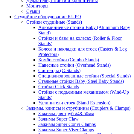
Держатели, штанги и кронштейны
Мониторы
Сумки
Студийное оборудование KUPO
Стойки студийные (Stands)
Алюминиевые стойки Baby (Aluminum Baby
Stand)
Стойки и базы на колесах (Roller & Floor
Stands)
Колеса и накладки для стоек (Casters & Leg
Protectors)
Комбо стойки (Combo Stands)
Навесные стойки (Overhead Stands)
Систенды (C-Stands)
Специализированные стойки (Special Stands)
Стальные стойки Baby (Steel Baby Stands)
Стойки Click Stands
Стойки с подъемным механизмом (Wind-Up
Stands)
Удлинители стоек (Stand Extension)
Зажимы, клипсы и струбцины (Couplers & Clamps)
Зажимы для труб ø48-50мм
Зажимы Super Claw
Зажимы Super Convi Clamps
Зажимы Super Viser Clamps