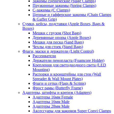
Зажимы сценические (Stage Clamps)
Пружинные зажимы (Spring Clamps)
С-зажимы (C Clamps)
Цепные и гафферские зажимы (Chain Clamps
& Gaffer Grip)
Сумки, кейсы, подставки (Apple Boxes, Bags &
Boxes)
Мешки с грузом (Shot Bags)
Деревянные опоры (Apple Boxes)
Мешки для песка (Sand Bags)
Чехлы для стоек (Stand Bags)
Флаги, маски и держатели (Light Control)
Рассеиватели
Держатели пенопласта (Foamcore Holder)
Крепления для светодиодного света (LED
Mounting)
Распорки и кронштейны для стен (Wall
Spreader & Wall Mount Plates)
Флаги и сетки (Flags & Scrims)
Фрост рамы (Butterfly Frame)
Адаптеры, штифты и крепеж (Adapters)
Адаптеры 16мм Female
Адаптеры 16мм Male
Адаптеры 28мм Male
Аксессуары для зажимов Super Convi Clamps