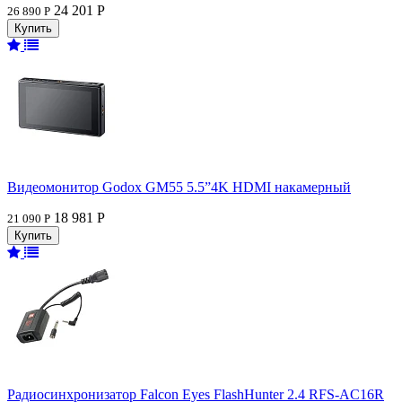
24 201 Р
26 890 Р
Видеомонитор Godox GM55 5.5”4K HDMI накамерный
18 981 Р
21 090 Р
Радиосинхронизатор Falcon Eyes FlashHunter 2.4 RFS-AC16R