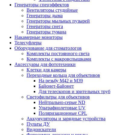
Генераторы спецэффектов
Вентиляторы студийные
Генераторы дыма
Генераторы мыльных пузырей
Генераторы снега
Генераторы тумана
Накамерные мониторы
Телесуфлеры
Оборудование для стоматологов
Комплекты постоянного света
Комплекты с макровспышками
Аксессуары для фототехники
Клетки для камеры
Переходные кольца для объективов
На резьбу М42 и М39
Байонет-Байонет
Для телескопов и зрительных труб
Светофильтры для объективов
Нейтрально-серые ND
Ультрафиолетовые UV
Поляризационные CPL
Аккумуляторы и зарядные устройства
Пульты ДУ
Видоискатели
Фотосумки, рюкзаки и чехлы