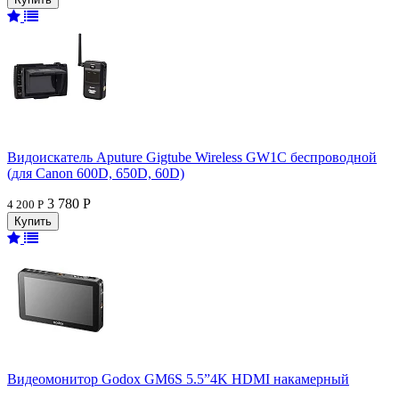
Видоискатель Aputure Gigtube Wireless GW1C беспроводной
(для Canon 600D, 650D, 60D)
3 780 Р
4 200 Р
Видеомонитор Godox GM6S 5.5”4K HDMI накамерный