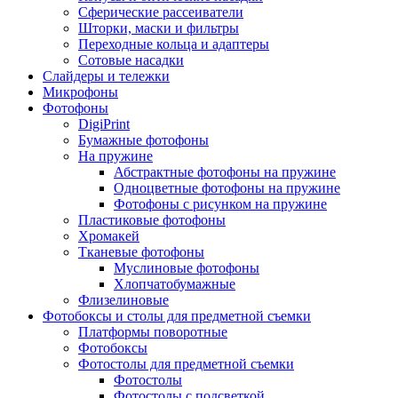
Сферические рассеиватели
Шторки, маски и фильтры
Переходные кольца и адаптеры
Сотовые насадки
Слайдеры и тележки
Микрофоны
Фотофоны
DigiPrint
Бумажные фотофоны
На пружине
Абстрактные фотофоны на пружине
Одноцветные фотофоны на пружине
Фотофоны с рисунком на пружине
Пластиковые фотофоны
Хромакей
Тканевые фотофоны
Муслиновые фотофоны
Хлопчатобумажные
Флизелиновые
Фотобоксы и столы для предметной съемки
Платформы поворотные
Фотобоксы
Фотостолы для предметной съемки
Фотостолы
Фотостолы с подсветкой