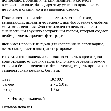
истиранию, прочный и легкий, занимает мало места
в сложенном виде, благодаря чему успешно применяется
не только в студии, но и на выездной съемке.
Поверхность ткани обеспечивает отсутствие бликов,
вызывающих паразитную засветку, при фотосъемке с любыми
схемами освещения. Фон изготовлен из цельного полотна,
с нанесенным вручную абстрактным узором, который создаст
необходимое настроение фотографии.
Фон имеет прошитый рукав для крепления на перекладине,
легко складывается для транспортировки.
ВНИМАНИЕ: тканевый фон можно стирать в прохладной
воде отдельно от других вещей (используя бережный режим
стирки и без применения отбеливателей), гладить при низких
температурных режимах без пара.
цвет
BC-007
размер
2,7 х 5,0 м
вес фона
1,7 кг
Фотофон тканевый
Отзывов пока нет