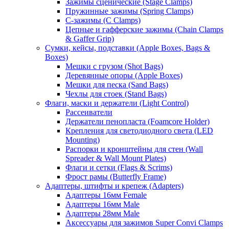
Зажимы сценические (Stage Clamps)
Пружинные зажимы (Spring Clamps)
С-зажимы (C Clamps)
Цепные и гафферские зажимы (Chain Clamps
& Gaffer Grip)
Сумки, кейсы, подставки (Apple Boxes, Bags &
Boxes)
Мешки с грузом (Shot Bags)
Деревянные опоры (Apple Boxes)
Мешки для песка (Sand Bags)
Чехлы для стоек (Stand Bags)
Флаги, маски и держатели (Light Control)
Рассеиватели
Держатели пенопласта (Foamcore Holder)
Крепления для светодиодного света (LED
Mounting)
Распорки и кронштейны для стен (Wall
Spreader & Wall Mount Plates)
Флаги и сетки (Flags & Scrims)
Фрост рамы (Butterfly Frame)
Адаптеры, штифты и крепеж (Adapters)
Адаптеры 16мм Female
Адаптеры 16мм Male
Адаптеры 28мм Male
Аксессуары для зажимов Super Convi Clamps