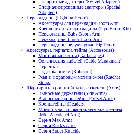
Поворотные адаптеры (Swivel Adapters)
Специализированные адаптеры (Special
Adapters)
Перекладины (Lighting Boom)
Аксессуары для перекладин Boom Arm
Крепления для перекладины (Pipe Boom Rig)
Перекладины Baby Boom Arm
Перекладины Junior Boom Arm
Перекладины редукторные Big Boom
Аксессуары, перчатки, тейпы (Accessories)
Монтажные ленты (Gaffa Tapes)
Организация кабелей (Cable Managment)
Перчатки
Подстаканники (Robocup)
Ремни с храповым механизмом (Ratchet
Straps)
Шарнирные кронштейны и держатели (Arms)
Выносные держатели (Side Arms)
Выносные кронштейны (Offset Arms)
Кронштейны (Headers)
Мини-рычаги с шарнирным креплением
(Mini Aticulated Arm)
Серия Max Arms
Серия Rock's Arms
Серия Super Knuckle