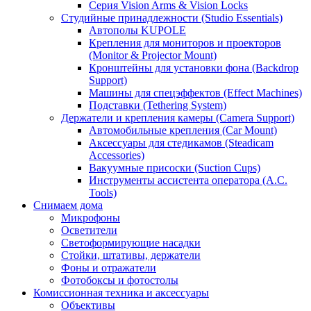
Серия Vision Arms & Vision Locks
Студийные принадлежности (Studio Essentials)
Автополы KUPOLE
Крепления для мониторов и проекторов
(Monitor & Projector Mount)
Кронштейны для установки фона (Backdrop
Support)
Машины для спецэффектов (Effect Machines)
Подставки (Tethering System)
Держатели и крепления камеры (Camera Support)
Автомобильные крепления (Car Mount)
Аксессуары для стедикамов (Steadicam
Accessories)
Вакуумные присоски (Suction Cups)
Инструменты ассистента оператора (A.C.
Tools)
Снимаем дома
Микрофоны
Осветители
Светоформирующие насадки
Стойки, штативы, держатели
Фоны и отражатели
Фотобоксы и фотостолы
Комиссионная техника и аксессуары
Объективы