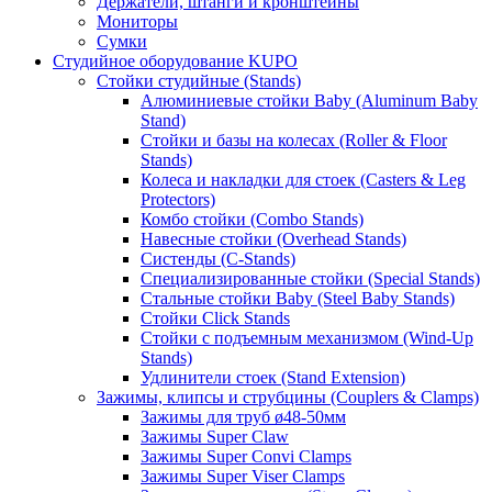
Держатели, штанги и кронштейны
Мониторы
Сумки
Студийное оборудование KUPO
Стойки студийные (Stands)
Алюминиевые стойки Baby (Aluminum Baby
Stand)
Стойки и базы на колесах (Roller & Floor
Stands)
Колеса и накладки для стоек (Casters & Leg
Protectors)
Комбо стойки (Combo Stands)
Навесные стойки (Overhead Stands)
Систенды (C-Stands)
Специализированные стойки (Special Stands)
Стальные стойки Baby (Steel Baby Stands)
Стойки Click Stands
Стойки с подъемным механизмом (Wind-Up
Stands)
Удлинители стоек (Stand Extension)
Зажимы, клипсы и струбцины (Couplers & Clamps)
Зажимы для труб ø48-50мм
Зажимы Super Claw
Зажимы Super Convi Clamps
Зажимы Super Viser Clamps