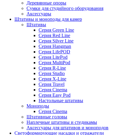
Деревянные опоры
Сумки для студийного оборудования
Аксессуары
Штативы и моноподы для камер
Штативы
Серия Green Line
Серия Red Line
Серия Silver Line
Серия Hangman
Серия LifePOD
Серия LitePod
Серия MultiPod
Серия R-Line
Серия Studio
Серия X-Line
Серия Travel
Серия Cinema
Серия Easy Pod
Настольные штативы
Моноподы
Серия Cinema
Штативные головы
Наплечные штативы и стедикамы
Аксессуары для штативов и моноподов
Светоформирующие насадки и отражатели