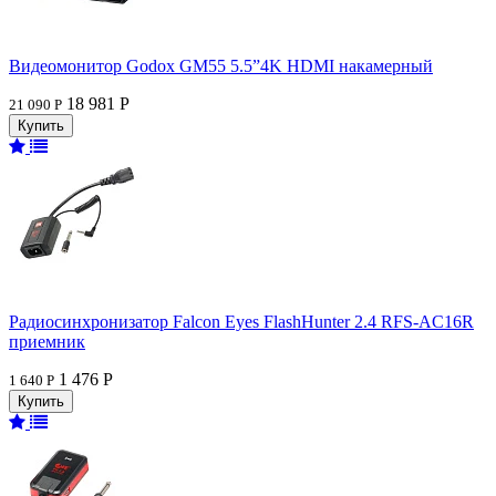
Видеомонитор Godox GM55 5.5”4K HDMI накамерный
18 981 Р
21 090 Р
Радиосинхронизатор Falcon Eyes FlashHunter 2.4 RFS-AC16R
приемник
1 476 Р
1 640 Р