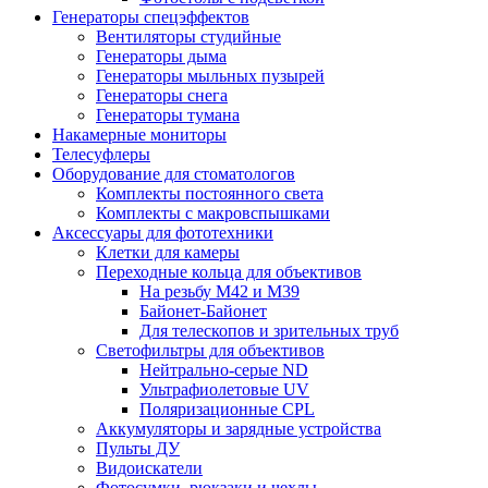
Генераторы спецэффектов
Вентиляторы студийные
Генераторы дыма
Генераторы мыльных пузырей
Генераторы снега
Генераторы тумана
Накамерные мониторы
Телесуфлеры
Оборудование для стоматологов
Комплекты постоянного света
Комплекты с макровспышками
Аксессуары для фототехники
Клетки для камеры
Переходные кольца для объективов
На резьбу М42 и М39
Байонет-Байонет
Для телескопов и зрительных труб
Светофильтры для объективов
Нейтрально-серые ND
Ультрафиолетовые UV
Поляризационные CPL
Аккумуляторы и зарядные устройства
Пульты ДУ
Видоискатели
Фотосумки, рюкзаки и чехлы