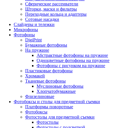
Сферические рассеиватели
Шторки, маски и фильтры
Переходные кольца и адаптеры
Сотовые насадки
Слайдеры и тележки
Микрофоны
Фотофоны
DigiPrint
Бумажные фотофоны
На пружине
Абстрактные фотофоны на пружине
Одноцветные фотофоны на пружине
Фотофоны с рисунком на пружине
Пластиковые фотофоны
Хромакей
Тканевые фотофоны
Муслиновые фотофоны
Хлопчатобумажные
Флизелиновые
Фотобоксы и столы для предметной съемки
Платформы поворотные
Фотобоксы
Фотостолы для предметной съемки
Фотостолы
Фотостолы с подсветкой