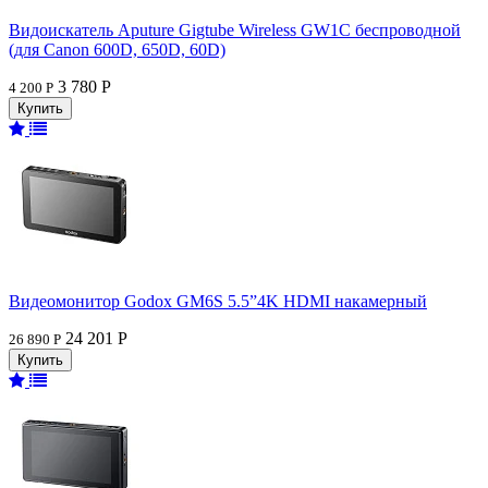
Видоискатель Aputure Gigtube Wireless GW1C беспроводной
(для Canon 600D, 650D, 60D)
3 780 Р
4 200 Р
Видеомонитор Godox GM6S 5.5”4K HDMI накамерный
24 201 Р
26 890 Р