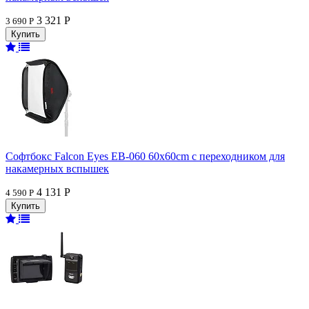
3 321 Р
3 690 Р
Софтбокс Falcon Eyes EB-060 60x60cm с переходником для
накамерных вспышек
4 131 Р
4 590 Р