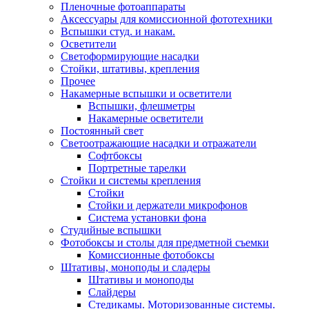
Пленочные фотоаппараты
Аксессуары для комиссионной фототехники
Вспышки студ. и накам.
Осветители
Светоформирующие насадки
Стойки, штативы, крепления
Прочее
Накамерные вспышки и осветители
Вспышки, флешметры
Накамерные осветители
Постоянный свет
Светоотражающие насадки и отражатели
Софтбоксы
Портретные тарелки
Стойки и системы крепления
Стойки
Стойки и держатели микрофонов
Система установки фона
Студийные вспышки
Фотобоксы и столы для предметной съемки
Комиссионные фотобоксы
Штативы, моноподы и сладеры
Штативы и моноподы
Слайдеры
Стедикамы. Моторизованные системы.