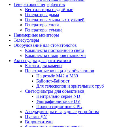
Генераторы спецэффектов
Вентиляторы студийные
Генераторы дыма
Генераторы мыльных пузырей
Генераторы снега
Генераторы тумана
Накамерные мониторы
Телесуфлеры
Оборудование для стоматологов
Комплекты постоянного света
Комплекты с макровспышками
Аксессуары для фототехники
Клетки для камеры
Переходные кольца для объективов
На резьбу М42 и М39
Байонет-Байонет
Для телескопов и зрительных труб
Светофильтры для объективов
Нейтрально-серые ND
Ультрафиолетовые UV
Поляризационные CPL
Аккумуляторы и зарядные устройства
Пульты ДУ
Видоискатели
Фотосумки, рюкзаки и чехлы