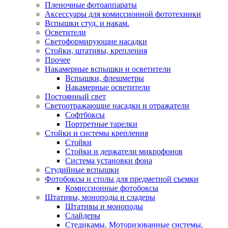
Пленочные фотоаппараты
Аксессуары для комиссионной фототехники
Вспышки студ. и накам.
Осветители
Светоформирующие насадки
Стойки, штативы, крепления
Прочее
Накамерные вспышки и осветители
Вспышки, флешметры
Накамерные осветители
Постоянный свет
Светоотражающие насадки и отражатели
Софтбоксы
Портретные тарелки
Стойки и системы крепления
Стойки
Стойки и держатели микрофонов
Система установки фона
Студийные вспышки
Фотобоксы и столы для предметной съемки
Комиссионные фотобоксы
Штативы, моноподы и сладеры
Штативы и моноподы
Слайдеры
Стедикамы. Моторизованные системы.