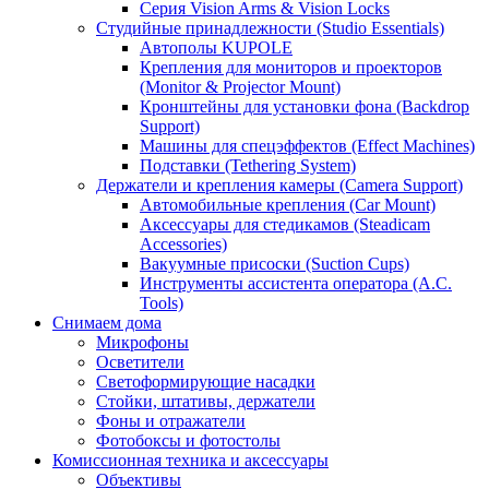
Серия Vision Arms & Vision Locks
Студийные принадлежности (Studio Essentials)
Автополы KUPOLE
Крепления для мониторов и проекторов
(Monitor & Projector Mount)
Кронштейны для установки фона (Backdrop
Support)
Машины для спецэффектов (Effect Machines)
Подставки (Tethering System)
Держатели и крепления камеры (Camera Support)
Автомобильные крепления (Car Mount)
Аксессуары для стедикамов (Steadicam
Accessories)
Вакуумные присоски (Suction Cups)
Инструменты ассистента оператора (A.C.
Tools)
Снимаем дома
Микрофоны
Осветители
Светоформирующие насадки
Стойки, штативы, держатели
Фоны и отражатели
Фотобоксы и фотостолы
Комиссионная техника и аксессуары
Объективы