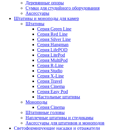
Деревянные опоры
Сумки для студийного оборудования
Аксессуары
Штативы и моноподы для камер
Штативы
Серия Green Line
Серия Red Line
Серия Silver Line
Серия Hangman
Серия LifePOD
Серия LitePod
Серия MultiPod
Серия R-Line
Серия Studio
Серия X-Line
Серия Travel
Серия Cinema
Серия Easy Pod
Настольные штативы
Моноподы
Серия Cinema
Штативные головы
Наплечные штативы и стедикамы
Аксессуары для штативов и моноподов
Светоформирующие насадки и отражатели