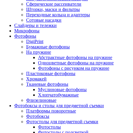
Сферические рассеиватели
Шторки, маски и фильтры
Переходные кольца и адаптеры
Сотовые насадки
Слайдеры и тележки
Микрофоны
Фотофоны
DigiPrint
Бумажные фотофоны
На пружине
Абстрактные фотофоны на пружине
Одноцветные фотофоны на пружине
Фотофоны с рисунком на пружине
Пластиковые фотофоны
Хромакей
Тканевые фотофоны
Муслиновые фотофоны
Хлопчатобумажные
Флизелиновые
Фотобоксы и столы для предметной съемки
Платформы поворотные
Фотобоксы
Фотостолы для предметной съемки
Фотостолы
Фотостолы с подсветкой