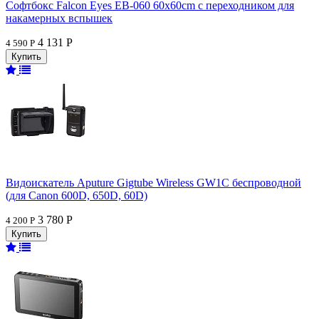
Софтбокс Falcon Eyes EB-060 60x60cm с переходником для
накамерных вспышек
4 131 Р
4 590 Р
Видоискатель Aputure Gigtube Wireless GW1C беспроводной
(для Canon 600D, 650D, 60D)
3 780 Р
4 200 Р