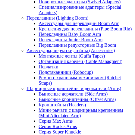
Поворотные адаптеры (Swivel Adapters)
Специализированные адаптеры (Special
Adapters)
Перекладины (Lighting Boom)
Аксессуары для перекладин Boom Arm
Крепления для перекладины (Pipe Boom Rig)
Перекладины Baby Boom Arm
Перекладины Junior Boom Arm
Перекладины редукторные Big Boom
Аксессуары, перчатки, тейпы (Accessories)
Монтажные ленты (Gaffa Tapes)
Организация кабелей (Cable Managment)
Перчатки
Подстаканники (Robocup)
Ремни с храповым механизмом (Ratchet
Straps)
Шарнирные кронштейны и держатели (Arms)
Выносные держатели (Side Arms)
Выносные кронштейны (Offset Arms)
Кронштейны (Headers)
Мини-рычаги с шарнирным креплением
(Mini Aticulated Arm)
Серия Max Arms
Серия Rock's Arms
Серия Super Knuckle