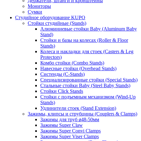
Держатели, штанги и кронштейны
Мониторы
Сумки
Студийное оборудование KUPO
Стойки студийные (Stands)
Алюминиевые стойки Baby (Aluminum Baby
Stand)
Стойки и базы на колесах (Roller & Floor
Stands)
Колеса и накладки для стоек (Casters & Leg
Protectors)
Комбо стойки (Combo Stands)
Навесные стойки (Overhead Stands)
Систенды (C-Stands)
Специализированные стойки (Special Stands)
Стальные стойки Baby (Steel Baby Stands)
Стойки Click Stands
Стойки с подъемным механизмом (Wind-Up
Stands)
Удлинители стоек (Stand Extension)
Зажимы, клипсы и струбцины (Couplers & Clamps)
Зажимы для труб ø48-50мм
Зажимы Super Claw
Зажимы Super Convi Clamps
Зажимы Super Viser Clamps