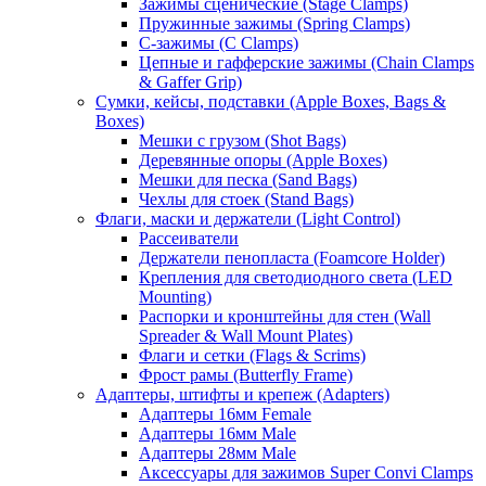
Зажимы сценические (Stage Clamps)
Пружинные зажимы (Spring Clamps)
С-зажимы (C Clamps)
Цепные и гафферские зажимы (Chain Clamps
& Gaffer Grip)
Сумки, кейсы, подставки (Apple Boxes, Bags &
Boxes)
Мешки с грузом (Shot Bags)
Деревянные опоры (Apple Boxes)
Мешки для песка (Sand Bags)
Чехлы для стоек (Stand Bags)
Флаги, маски и держатели (Light Control)
Рассеиватели
Держатели пенопласта (Foamcore Holder)
Крепления для светодиодного света (LED
Mounting)
Распорки и кронштейны для стен (Wall
Spreader & Wall Mount Plates)
Флаги и сетки (Flags & Scrims)
Фрост рамы (Butterfly Frame)
Адаптеры, штифты и крепеж (Adapters)
Адаптеры 16мм Female
Адаптеры 16мм Male
Адаптеры 28мм Male
Аксессуары для зажимов Super Convi Clamps