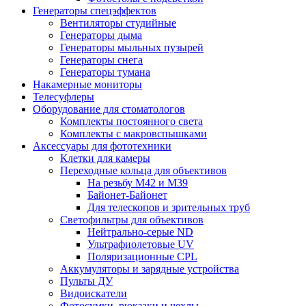
Генераторы спецэффектов
Вентиляторы студийные
Генераторы дыма
Генераторы мыльных пузырей
Генераторы снега
Генераторы тумана
Накамерные мониторы
Телесуфлеры
Оборудование для стоматологов
Комплекты постоянного света
Комплекты с макровспышками
Аксессуары для фототехники
Клетки для камеры
Переходные кольца для объективов
На резьбу М42 и М39
Байонет-Байонет
Для телескопов и зрительных труб
Светофильтры для объективов
Нейтрально-серые ND
Ультрафиолетовые UV
Поляризационные CPL
Аккумуляторы и зарядные устройства
Пульты ДУ
Видоискатели
Фотосумки, рюкзаки и чехлы