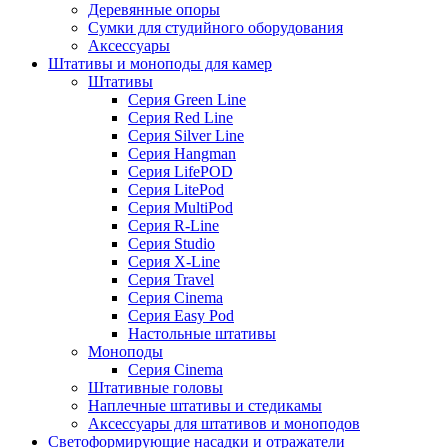
Деревянные опоры
Сумки для студийного оборудования
Аксессуары
Штативы и моноподы для камер
Штативы
Серия Green Line
Серия Red Line
Серия Silver Line
Серия Hangman
Серия LifePOD
Серия LitePod
Серия MultiPod
Серия R-Line
Серия Studio
Серия X-Line
Серия Travel
Серия Cinema
Серия Easy Pod
Настольные штативы
Моноподы
Серия Cinema
Штативные головы
Наплечные штативы и стедикамы
Аксессуары для штативов и моноподов
Светоформирующие насадки и отражатели