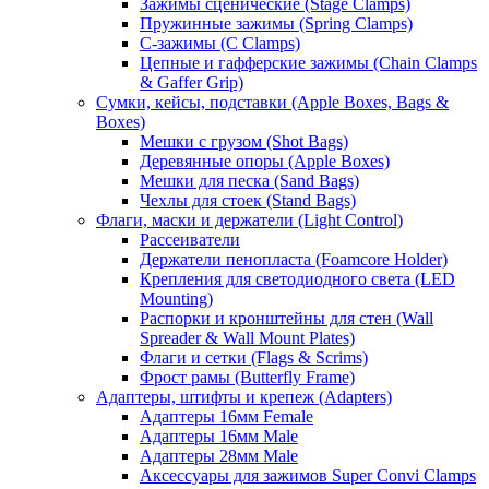
Зажимы сценические (Stage Clamps)
Пружинные зажимы (Spring Clamps)
С-зажимы (C Clamps)
Цепные и гафферские зажимы (Chain Clamps
& Gaffer Grip)
Сумки, кейсы, подставки (Apple Boxes, Bags &
Boxes)
Мешки с грузом (Shot Bags)
Деревянные опоры (Apple Boxes)
Мешки для песка (Sand Bags)
Чехлы для стоек (Stand Bags)
Флаги, маски и держатели (Light Control)
Рассеиватели
Держатели пенопласта (Foamcore Holder)
Крепления для светодиодного света (LED
Mounting)
Распорки и кронштейны для стен (Wall
Spreader & Wall Mount Plates)
Флаги и сетки (Flags & Scrims)
Фрост рамы (Butterfly Frame)
Адаптеры, штифты и крепеж (Adapters)
Адаптеры 16мм Female
Адаптеры 16мм Male
Адаптеры 28мм Male
Аксессуары для зажимов Super Convi Clamps