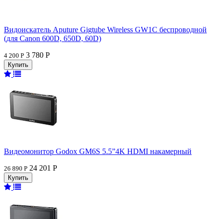
Видоискатель Aputure Gigtube Wireless GW1C беспроводной
(для Canon 600D, 650D, 60D)
3 780 Р
4 200 Р
Видеомонитор Godox GM6S 5.5”4K HDMI накамерный
24 201 Р
26 890 Р