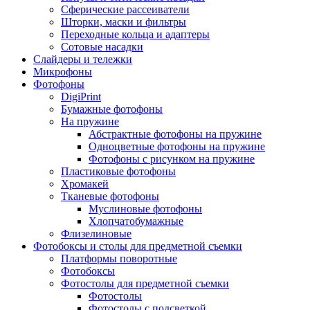
Сферические рассеиватели
Шторки, маски и фильтры
Переходные кольца и адаптеры
Сотовые насадки
Слайдеры и тележки
Микрофоны
Фотофоны
DigiPrint
Бумажные фотофоны
На пружине
Абстрактные фотофоны на пружине
Одноцветные фотофоны на пружине
Фотофоны с рисунком на пружине
Пластиковые фотофоны
Хромакей
Тканевые фотофоны
Муслиновые фотофоны
Хлопчатобумажные
Флизелиновые
Фотобоксы и столы для предметной съемки
Платформы поворотные
Фотобоксы
Фотостолы для предметной съемки
Фотостолы
Фотостолы с подсветкой