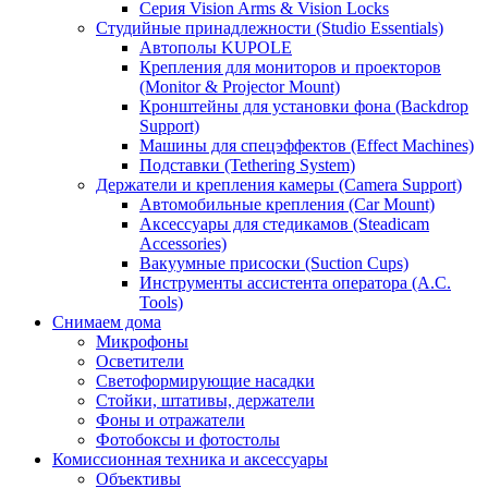
Серия Vision Arms & Vision Locks
Студийные принадлежности (Studio Essentials)
Автополы KUPOLE
Крепления для мониторов и проекторов
(Monitor & Projector Mount)
Кронштейны для установки фона (Backdrop
Support)
Машины для спецэффектов (Effect Machines)
Подставки (Tethering System)
Держатели и крепления камеры (Camera Support)
Автомобильные крепления (Car Mount)
Аксессуары для стедикамов (Steadicam
Accessories)
Вакуумные присоски (Suction Cups)
Инструменты ассистента оператора (A.C.
Tools)
Снимаем дома
Микрофоны
Осветители
Светоформирующие насадки
Стойки, штативы, держатели
Фоны и отражатели
Фотобоксы и фотостолы
Комиссионная техника и аксессуары
Объективы