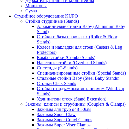
Держатели, штанги и кронштейны
Мониторы
Сумки
Студийное оборудование KUPO
Стойки студийные (Stands)
Алюминиевые стойки Baby (Aluminum Baby
Stand)
Стойки и базы на колесах (Roller & Floor
Stands)
Колеса и накладки для стоек (Casters & Leg
Protectors)
Комбо стойки (Combo Stands)
Навесные стойки (Overhead Stands)
Систенды (C-Stands)
Специализированные стойки (Special Stands)
Стальные стойки Baby (Steel Baby Stands)
Стойки Click Stands
Стойки с подъемным механизмом (Wind-Up
Stands)
Удлинители стоек (Stand Extension)
Зажимы, клипсы и струбцины (Couplers & Clamps)
Зажимы для труб ø48-50мм
Зажимы Super Claw
Зажимы Super Convi Clamps
Зажимы Super Viser Clamps