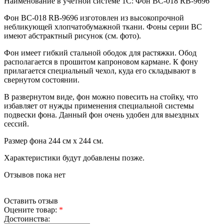
Наименование в учётной системе 1С: Фон BC-018 RB-9696
Фон BC-018 RB-9696 изготовлен из высокопрочной
небликующей хлопчатобумажной ткани. Фоны серии BC
имеют абстрактный рисунок (см. фото).
Фон имеет гибкий стальной ободок для растяжки. Обод
располагается в прошитом капроновом кармане. К фону
прилагается специальный чехол, куда его складывают в
свернутом состоянии.
В развернутом виде, фон можно повесить на стойку, что
избавляет от нужды применения специальной системы
подвески фона. Данный фон очень удобен для выездных
сессий.
Размер фона 244 см х 244 см.
Характеристики будут добавлены позже.
Отзывов пока нет
Оставить отзыв
Оцените товар:
*
Достоинства: