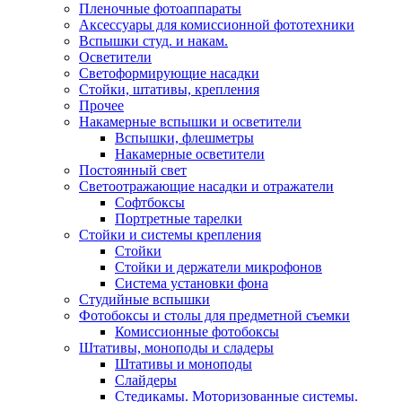
Пленочные фотоаппараты
Аксессуары для комиссионной фототехники
Вспышки студ. и накам.
Осветители
Светоформирующие насадки
Стойки, штативы, крепления
Прочее
Накамерные вспышки и осветители
Вспышки, флешметры
Накамерные осветители
Постоянный свет
Светоотражающие насадки и отражатели
Софтбоксы
Портретные тарелки
Стойки и системы крепления
Стойки
Стойки и держатели микрофонов
Система установки фона
Студийные вспышки
Фотобоксы и столы для предметной съемки
Комиссионные фотобоксы
Штативы, моноподы и сладеры
Штативы и моноподы
Слайдеры
Стедикамы. Моторизованные системы.