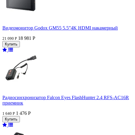
Видеомонитор Godox GM55 5.5”4K HDMI накамерный
18 981 Р
21 090 Р
Радиосинхронизатор Falcon Eyes FlashHunter 2.4 RFS-AC16R
приемник
1 476 Р
1 640 Р