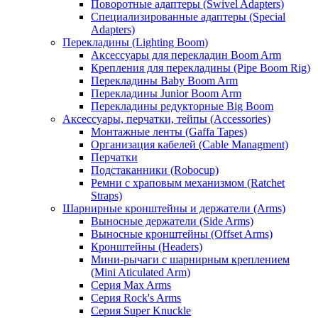
Поворотные адаптеры (Swivel Adapters)
Специализированные адаптеры (Special
Adapters)
Перекладины (Lighting Boom)
Аксессуары для перекладин Boom Arm
Крепления для перекладины (Pipe Boom Rig)
Перекладины Baby Boom Arm
Перекладины Junior Boom Arm
Перекладины редукторные Big Boom
Аксессуары, перчатки, тейпы (Accessories)
Монтажные ленты (Gaffa Tapes)
Организация кабелей (Cable Managment)
Перчатки
Подстаканники (Robocup)
Ремни с храповым механизмом (Ratchet
Straps)
Шарнирные кронштейны и держатели (Arms)
Выносные держатели (Side Arms)
Выносные кронштейны (Offset Arms)
Кронштейны (Headers)
Мини-рычаги с шарнирным креплением
(Mini Aticulated Arm)
Серия Max Arms
Серия Rock's Arms
Серия Super Knuckle