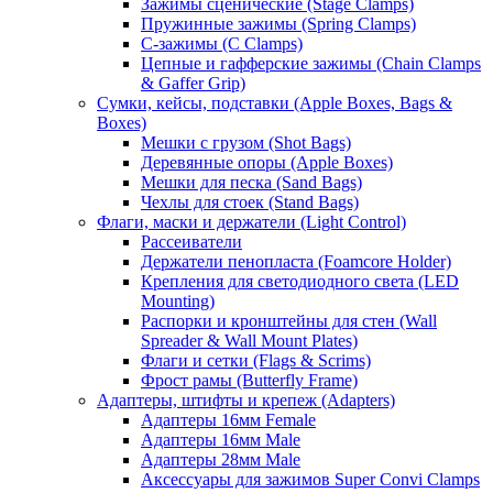
Зажимы сценические (Stage Clamps)
Пружинные зажимы (Spring Clamps)
С-зажимы (C Clamps)
Цепные и гафферские зажимы (Chain Clamps
& Gaffer Grip)
Сумки, кейсы, подставки (Apple Boxes, Bags &
Boxes)
Мешки с грузом (Shot Bags)
Деревянные опоры (Apple Boxes)
Мешки для песка (Sand Bags)
Чехлы для стоек (Stand Bags)
Флаги, маски и держатели (Light Control)
Рассеиватели
Держатели пенопласта (Foamcore Holder)
Крепления для светодиодного света (LED
Mounting)
Распорки и кронштейны для стен (Wall
Spreader & Wall Mount Plates)
Флаги и сетки (Flags & Scrims)
Фрост рамы (Butterfly Frame)
Адаптеры, штифты и крепеж (Adapters)
Адаптеры 16мм Female
Адаптеры 16мм Male
Адаптеры 28мм Male
Аксессуары для зажимов Super Convi Clamps