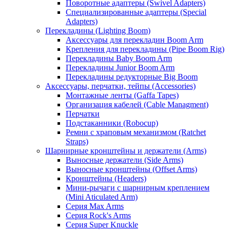
Поворотные адаптеры (Swivel Adapters)
Специализированные адаптеры (Special
Adapters)
Перекладины (Lighting Boom)
Аксессуары для перекладин Boom Arm
Крепления для перекладины (Pipe Boom Rig)
Перекладины Baby Boom Arm
Перекладины Junior Boom Arm
Перекладины редукторные Big Boom
Аксессуары, перчатки, тейпы (Accessories)
Монтажные ленты (Gaffa Tapes)
Организация кабелей (Cable Managment)
Перчатки
Подстаканники (Robocup)
Ремни с храповым механизмом (Ratchet
Straps)
Шарнирные кронштейны и держатели (Arms)
Выносные держатели (Side Arms)
Выносные кронштейны (Offset Arms)
Кронштейны (Headers)
Мини-рычаги с шарнирным креплением
(Mini Aticulated Arm)
Серия Max Arms
Серия Rock's Arms
Серия Super Knuckle