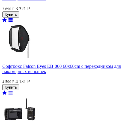
3 321 Р
3 690 Р
Софтбокс Falcon Eyes EB-060 60x60cm с переходником для
накамерных вспышек
4 131 Р
4 590 Р