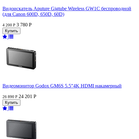
Видоискатель Aputure Gigtube Wireless GW1C беспроводной
(для Canon 600D, 650D, 60D)
3 780 Р
4 200 Р
Видеомонитор Godox GM6S 5.5”4K HDMI накамерный
24 201 Р
26 890 Р