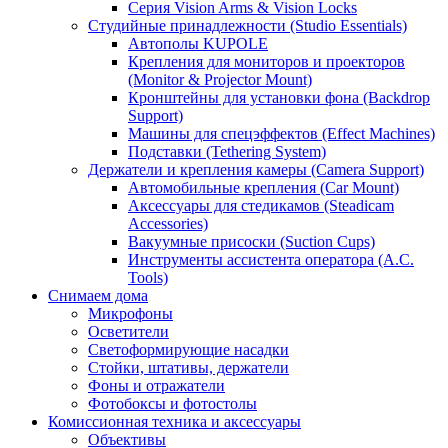
Серия Vision Arms & Vision Locks
Студийные принадлежности (Studio Essentials)
Автополы KUPOLE
Крепления для мониторов и проекторов
(Monitor & Projector Mount)
Кронштейны для установки фона (Backdrop
Support)
Машины для спецэффектов (Effect Machines)
Подставки (Tethering System)
Держатели и крепления камеры (Camera Support)
Автомобильные крепления (Car Mount)
Аксессуары для стедикамов (Steadicam
Accessories)
Вакуумные присоски (Suction Cups)
Инструменты ассистента оператора (A.C.
Tools)
Снимаем дома
Микрофоны
Осветители
Светоформирующие насадки
Стойки, штативы, держатели
Фоны и отражатели
Фотобоксы и фотостолы
Комиссионная техника и аксессуары
Объективы