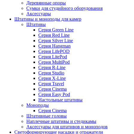
Деревянные опоры
Сумки для студийного оборудования
Аксессуары
Штативы и моноподы для камер
Штативы
Серия Green Line
Серия Red Line
Серия Silver Line
Серия Hangman
Серия LifePOD
Серия LitePod
Серия MultiPod
Серия R-Line
Серия Studio
Серия X-Line
Серия Travel
Серия Cinema
Серия Easy Pod
Настольные штативы
Моноподы
Серия Cinema
Штативные головы
Наплечные штативы и стедикамы
Аксессуары для штативов и моноподов
Светоформирующие насадки и отражатели