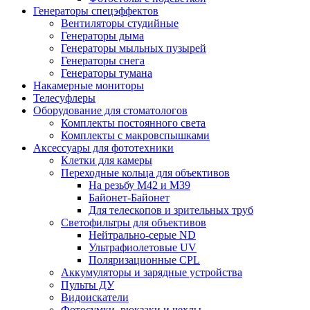
Генераторы спецэффектов
Вентиляторы студийные
Генераторы дыма
Генераторы мыльных пузырей
Генераторы снега
Генераторы тумана
Накамерные мониторы
Телесуфлеры
Оборудование для стоматологов
Комплекты постоянного света
Комплекты с макровспышками
Аксессуары для фототехники
Клетки для камеры
Переходные кольца для объективов
На резьбу М42 и М39
Байонет-Байонет
Для телескопов и зрительных труб
Светофильтры для объективов
Нейтрально-серые ND
Ультрафиолетовые UV
Поляризационные CPL
Аккумуляторы и зарядные устройства
Пульты ДУ
Видоискатели
Фотосумки, рюкзаки и чехлы