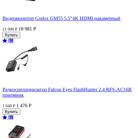
Видеомонитор Godox GM55 5.5”4K HDMI накамерный
18 981 Р
21 090 Р
Радиосинхронизатор Falcon Eyes FlashHunter 2.4 RFS-AC16R
приемник
1 476 Р
1 640 Р