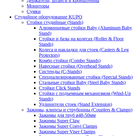
Держатели, штанги и кронштейны
Мониторы
Сумки
Студийное оборудование KUPO
Стойки студийные (Stands)
Алюминиевые стойки Baby (Aluminum Baby
Stand)
Стойки и базы на колесах (Roller & Floor
Stands)
Колеса и накладки для стоек (Casters & Leg
Protectors)
Комбо стойки (Combo Stands)
Навесные стойки (Overhead Stands)
Систенды (C-Stands)
Специализированные стойки (Special Stands)
Стальные стойки Baby (Steel Baby Stands)
Стойки Click Stands
Стойки с подъемным механизмом (Wind-Up
Stands)
Удлинители стоек (Stand Extension)
Зажимы, клипсы и струбцины (Couplers & Clamps)
Зажимы для труб ø48-50мм
Зажимы Super Claw
Зажимы Super Convi Clamps
Зажимы Super Viser Clamps