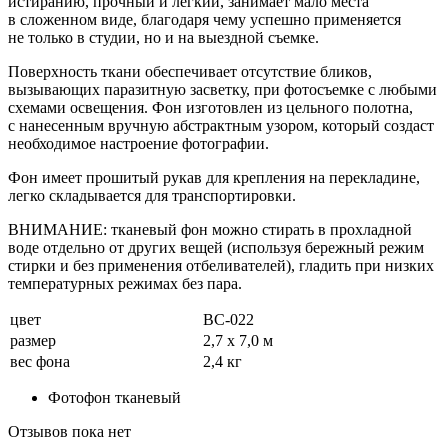
истиранию, прочный и легкий, занимает мало места
в сложенном виде, благодаря чему успешно применяется
не только в студии, но и на выездной съемке.
Поверхность ткани обеспечивает отсутствие бликов,
вызывающих паразитную засветку, при фотосъемке с любыми
схемами освещения. Фон изготовлен из цельного полотна,
с нанесенным вручную абстрактным узором, который создаст
необходимое настроение фотографии.
Фон имеет прошитый рукав для крепления на перекладине,
легко складывается для транспортировки.
ВНИМАНИЕ: тканевый фон можно стирать в прохладной
воде отдельно от других вещей (используя бережный режим
стирки и без применения отбеливателей), гладить при низких
температурных режимах без пара.
цвет
BC-022
размер
2,7 х 7,0 м
вес фона
2,4 кг
Фотофон тканевый
Отзывов пока нет