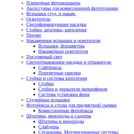
Пленочные фотоаппараты
Аксессуары для комиссионной фототехники
Вспышки студ. и накам.
Осветители
Светоформирующие насадки
Стойки, штативы, крепления
Прочее
Накамерные вспышки и осветители
Вспышки, флешметры
Накамерные осветители
Постоянный свет
Светоотражающие насадки и отражатели
Софтбоксы
Портретные тарелки
Стойки и системы крепления
Стойки
Стойки и держатели микрофонов
Система установки фона
Студийные вспышки
Фотобоксы и столы для предметной съемки
Комиссионные фотобоксы
Штативы, моноподы и сладеры
Штативы и моноподы
Слайдеры
Стедикамы. Моторизованные системы.