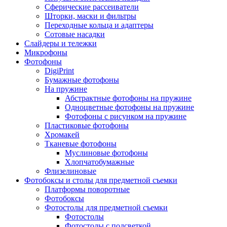
Сферические рассеиватели
Шторки, маски и фильтры
Переходные кольца и адаптеры
Сотовые насадки
Слайдеры и тележки
Микрофоны
Фотофоны
DigiPrint
Бумажные фотофоны
На пружине
Абстрактные фотофоны на пружине
Одноцветные фотофоны на пружине
Фотофоны с рисунком на пружине
Пластиковые фотофоны
Хромакей
Тканевые фотофоны
Муслиновые фотофоны
Хлопчатобумажные
Флизелиновые
Фотобоксы и столы для предметной съемки
Платформы поворотные
Фотобоксы
Фотостолы для предметной съемки
Фотостолы
Фотостолы с подсветкой