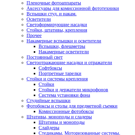
Пленочные фотоаппараты
Аксессуары для комиссионной фототехники
Вспышки студ. и накам.
Осветители
Светоформирующие насадки
Стойки, штативы, крепления
Прочее
Накамерные вспышки и осветители
Вспышки, флешметры
Накамерные осветители
Постоянный свет
Светоотражающие насадки и отражатели
Софтбоксы
Портретные тарелки
Стойки и системы крепления
Стойки
Стойки и держатели микрофонов
Система установки фона
Студийные вспышки
Фотобоксы и столы для предметной съемки
Комиссионные фотобоксы
Штативы, моноподы и сладеры
Штативы и моноподы
Слайдеры
Стедикамы. Моторизованные системы.