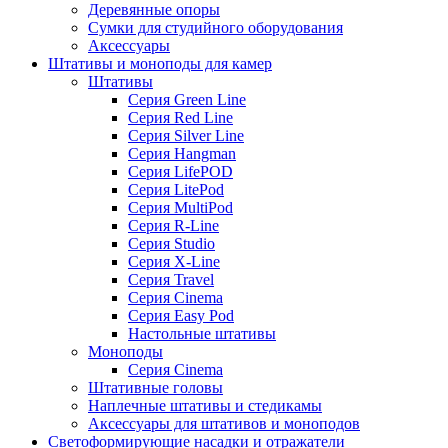
Деревянные опоры
Сумки для студийного оборудования
Аксессуары
Штативы и моноподы для камер
Штативы
Серия Green Line
Серия Red Line
Серия Silver Line
Серия Hangman
Серия LifePOD
Серия LitePod
Серия MultiPod
Серия R-Line
Серия Studio
Серия X-Line
Серия Travel
Серия Cinema
Серия Easy Pod
Настольные штативы
Моноподы
Серия Cinema
Штативные головы
Наплечные штативы и стедикамы
Аксессуары для штативов и моноподов
Светоформирующие насадки и отражатели