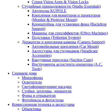
Серия Vision Arms & Vision Locks
Студийные принадлежности (Studio Essentials)
Автополы KUPOLE
Крепления для мониторов и проекторов
(Monitor & Projector Mount)
Кронштейны для установки фона (Backdrop
Support)
Машины для спецэффектов (Effect Machines)
Подставки (Tethering System)
Держатели и крепления камеры (Camera Support)
Автомобильные крепления (Car Mount)
Аксессуары для стедикамов (Steadicam
Accessories)
Вакуумные присоски (Suction Cups)
Инструменты ассистента оператора (A.C.
Tools)
Снимаем дома
Микрофоны
Осветители
Светоформирующие насадки
Стойки, штативы, держатели
Фоны и отражатели
Фотобоксы и фотостолы
Комиссионная техника и аксессуары
Объективы