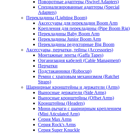
Поворотные адаптеры (Swivel Adapters)
Специализированные адаптеры (Special
Adapters)
Перекладины (Lighting Boom)
Аксессуары для перекладин Boom Arm
Крепления для перекладины (Pipe Boom Rig)
Перекладины Baby Boom Arm
Перекладины Junior Boom Arm
Перекладины редукторные Big Boom
Аксессуары, перчатки, тейпы (Accessories)
Монтажные ленты (Gaffa Tapes)
Организация кабелей (Cable Managment)
Перчатки
Подстаканники (Robocup)
Ремни с храповым механизмом (Ratchet
Straps)
Шарнирные кронштейны и держатели (Arms)
Выносные держатели (Side Arms)
Выносные кронштейны (Offset Arms)
Кронштейны (Headers)
Мини-рычаги с шарнирным креплением
(Mini Aticulated Arm)
Серия Max Arms
Серия Rock's Arms
Серия Super Knuckle