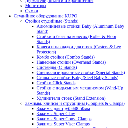
Держатели, штанги и кронштейны
Мониторы
Сумки
Студийное оборудование KUPO
Стойки студийные (Stands)
Алюминиевые стойки Baby (Aluminum Baby
Stand)
Стойки и базы на колесах (Roller & Floor
Stands)
Колеса и накладки для стоек (Casters & Leg
Protectors)
Комбо стойки (Combo Stands)
Навесные стойки (Overhead Stands)
Систенды (C-Stands)
Специализированные стойки (Special Stands)
Стальные стойки Baby (Steel Baby Stands)
Стойки Click Stands
Стойки с подъемным механизмом (Wind-Up
Stands)
Удлинители стоек (Stand Extension)
Зажимы, клипсы и струбцины (Couplers & Clamps)
Зажимы для труб ø48-50мм
Зажимы Super Claw
Зажимы Super Convi Clamps
Зажимы Super Viser Clamps