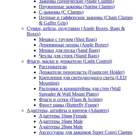
Зажимы сценические (Stage Clamps)
Пружинные зажимы (Spring Clamps)
С-зажимы (C Clamps)
Цепные и гафферские зажимы (Chain Clamps
& Gaffer Grip)
Сумки, кейсы, подставки (Apple Boxes, Bags &
Boxes)
Мешки с грузом (Shot Bags)
Деревянные опоры (Apple Boxes)
Мешки для песка (Sand Bags)
Чехлы для стоек (Stand Bags)
Флаги, маски и держатели (Light Control)
Рассеиватели
Держатели пенопласта (Foamcore Holder)
Крепления для светодиодного света (LED
Mounting)
Распорки и кронштейны для стен (Wall
Spreader & Wall Mount Plates)
Флаги и сетки (Flags & Scrims)
Фрост рамы (Butterfly Frame)
Адаптеры, штифты и крепеж (Adapters)
Адаптеры 16мм Female
Адаптеры 16мм Male
Адаптеры 28мм Male
Аксессуары для зажимов Super Convi Clamps