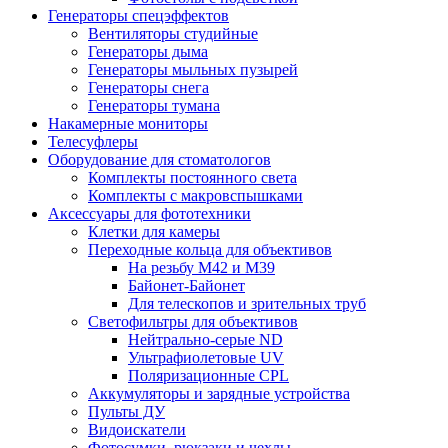
Генераторы спецэффектов
Вентиляторы студийные
Генераторы дыма
Генераторы мыльных пузырей
Генераторы снега
Генераторы тумана
Накамерные мониторы
Телесуфлеры
Оборудование для стоматологов
Комплекты постоянного света
Комплекты с макровспышками
Аксессуары для фототехники
Клетки для камеры
Переходные кольца для объективов
На резьбу М42 и М39
Байонет-Байонет
Для телескопов и зрительных труб
Светофильтры для объективов
Нейтрально-серые ND
Ультрафиолетовые UV
Поляризационные CPL
Аккумуляторы и зарядные устройства
Пульты ДУ
Видоискатели
Фотосумки, рюкзаки и чехлы