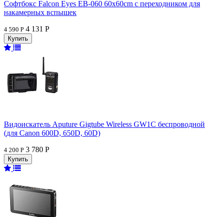
Софтбокс Falcon Eyes EB-060 60x60cm с переходником для
накамерных вспышек
4 131 Р
4 590 Р
Видоискатель Aputure Gigtube Wireless GW1C беспроводной
(для Canon 600D, 650D, 60D)
3 780 Р
4 200 Р