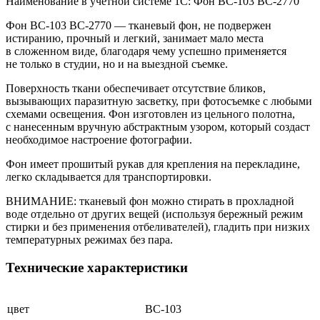
Наименование в учётной системе 1С: Фон BC-103 BC-2770
Фон
BC-103
ВС-2770
— тканевый фон, не подвержен
истиранию, прочный и легкий, занимает мало места
в сложенном виде, благодаря чему успешно применяется
не только в студии, но и на выездной съемке.
Поверхность ткани обеспечивает отсутствие бликов,
вызывающих паразитную засветку, при фотосъемке с любыми
схемами освещения. Фон изготовлен из цельного полотна,
с нанесенным вручную абстрактным узором, который создаст
необходимое настроение фотографии.
Фон имеет прошитый рукав для крепления на перекладине,
легко складывается для транспортировки.
ВНИМАНИЕ: тканевый фон можно стирать в прохладной
воде отдельно от других вещей (используя бережный режим
стирки и без применения отбеливателей), гладить при низких
температурных режимах без пара.
Технические характеристики
цвет
BC-103