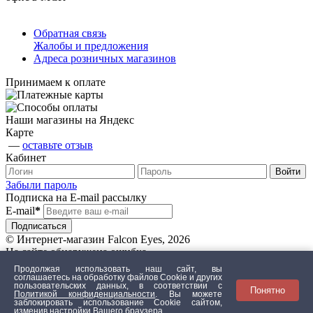
Обратная связь
Жалобы и предложения
Адреса розничных магазинов
Принимаем к оплате
Наши магазины на Яндекс
Карте
—
оставьте отзыв
Кабинет
Забыли пароль
Подписка на E-mail рассылку
E-mail
*
© Интернет-магазин Falcon Eyes, 2026
На сайте обнаружена ошибка
Продолжая использовать наш сайт, вы
соглашаетесь на обработку файлов Сookie и других
пользовательских данных, в соответствии с
Понятно
Текст с ошибкой
Политикой конфиденциальности
. Вы можете
заблокировать использование Cookie сайтом,
изменив настройки Вашего браузера.