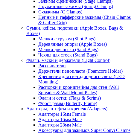
Зажимы сценические (Stage Clamps)
Пружинные зажимы (Spring Clamps)
С-зажимы (C Clamps)
Цепные и гафферские зажимы (Chain Clamps
& Gaffer Grip)
Сумки, кейсы, подставки (Apple Boxes, Bags &
Boxes)
Мешки с грузом (Shot Bags)
Деревянные опоры (Apple Boxes)
Мешки для песка (Sand Bags)
Чехлы для стоек (Stand Bags)
Флаги, маски и держатели (Light Control)
Рассеиватели
Держатели пенопласта (Foamcore Holder)
Крепления для светодиодного света (LED
Mounting)
Распорки и кронштейны для стен (Wall
Spreader & Wall Mount Plates)
Флаги и сетки (Flags & Scrims)
Фрост рамы (Butterfly Frame)
Адаптеры, штифты и крепеж (Adapters)
Адаптеры 16мм Female
Адаптеры 16мм Male
Адаптеры 28мм Male
Аксессуары для зажимов Super Convi Clamps