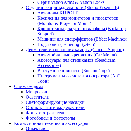
Серия Vision Arms & Vision Locks
Студийные принадлежности (Studio Essentials)
Автополы KUPOLE
Крепления для мониторов и проекторов
(Monitor & Projector Mount)
Кронштейны для установки фона (Backdrop
Support)
Машины для спецэффектов (Effect Machines)
Подставки (Tethering System)
Держатели и крепления камеры (Camera Support)
Автомобильные крепления (Car Mount)
Аксессуары для стедикамов (Steadicam
Accessories)
Вакуумные присоски (Suction Cups)
Инструменты ассистента оператора (A.C.
Tools)
Снимаем дома
Микрофоны
Осветители
Светоформирующие насадки
Стойки, штативы, держатели
Фоны и отражатели
Фотобоксы и фотостолы
Комиссионная техника и аксессуары
Объективы