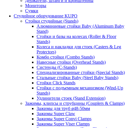
Держатели, штанги и кронштейны
Мониторы
Сумки
Студийное оборудование KUPO
Стойки студийные (Stands)
Алюминиевые стойки Baby (Aluminum Baby
Stand)
Стойки и базы на колесах (Roller & Floor
Stands)
Колеса и накладки для стоек (Casters & Leg
Protectors)
Комбо стойки (Combo Stands)
Навесные стойки (Overhead Stands)
Систенды (C-Stands)
Специализированные стойки (Special Stands)
Стальные стойки Baby (Steel Baby Stands)
Стойки Click Stands
Стойки с подъемным механизмом (Wind-Up
Stands)
Удлинители стоек (Stand Extension)
Зажимы, клипсы и струбцины (Couplers & Clamps)
Зажимы для труб ø48-50мм
Зажимы Super Claw
Зажимы Super Convi Clamps
Зажимы Super Viser Clamps