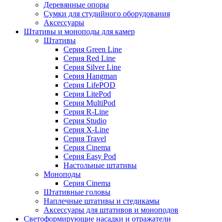
Деревянные опоры
Сумки для студийного оборудования
Аксессуары
Штативы и моноподы для камер
Штативы
Серия Green Line
Серия Red Line
Серия Silver Line
Серия Hangman
Серия LifePOD
Серия LitePod
Серия MultiPod
Серия R-Line
Серия Studio
Серия X-Line
Серия Travel
Серия Cinema
Серия Easy Pod
Настольные штативы
Моноподы
Серия Cinema
Штативные головы
Наплечные штативы и стедикамы
Аксессуары для штативов и моноподов
Светоформирующие насадки и отражатели