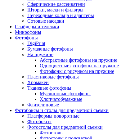
Сферические рассеиватели
Шторки, маски и фильтры
Переходные кольца и адаптеры
Сотовые насадки
Слайдеры и тележки
Микрофоны
Фотофоны
DigiPrint
Бумажные фотофоны
На пружине
Абстрактные фотофоны на пружине
Одноцветные фотофоны на пружине
Фотофоны с рисунком на пружине
Пластиковые фотофоны
Хромакей
Тканевые фотофоны
Муслиновые фотофоны
Хлопчатобумажные
Флизелиновые
Фотобоксы и столы для предметной съемки
Платформы поворотные
Фотобоксы
Фотостолы для предметной съемки
Фотостолы
Фотостолы с подсветкой