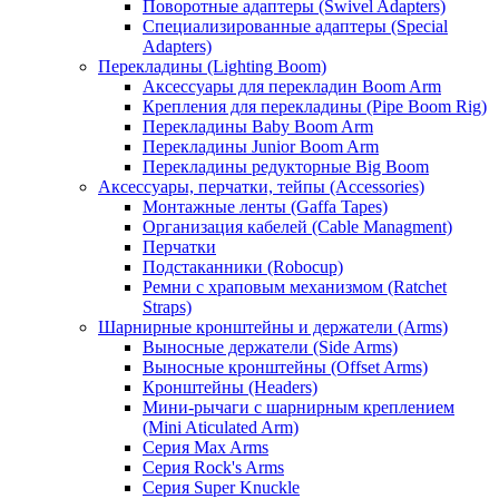
Поворотные адаптеры (Swivel Adapters)
Специализированные адаптеры (Special
Adapters)
Перекладины (Lighting Boom)
Аксессуары для перекладин Boom Arm
Крепления для перекладины (Pipe Boom Rig)
Перекладины Baby Boom Arm
Перекладины Junior Boom Arm
Перекладины редукторные Big Boom
Аксессуары, перчатки, тейпы (Accessories)
Монтажные ленты (Gaffa Tapes)
Организация кабелей (Cable Managment)
Перчатки
Подстаканники (Robocup)
Ремни с храповым механизмом (Ratchet
Straps)
Шарнирные кронштейны и держатели (Arms)
Выносные держатели (Side Arms)
Выносные кронштейны (Offset Arms)
Кронштейны (Headers)
Мини-рычаги с шарнирным креплением
(Mini Aticulated Arm)
Серия Max Arms
Серия Rock's Arms
Серия Super Knuckle