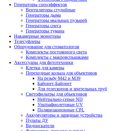
Генераторы спецэффектов
Вентиляторы студийные
Генераторы дыма
Генераторы мыльных пузырей
Генераторы снега
Генераторы тумана
Накамерные мониторы
Телесуфлеры
Оборудование для стоматологов
Комплекты постоянного света
Комплекты с макровспышками
Аксессуары для фототехники
Клетки для камеры
Переходные кольца для объективов
На резьбу М42 и М39
Байонет-Байонет
Для телескопов и зрительных труб
Светофильтры для объективов
Нейтрально-серые ND
Ультрафиолетовые UV
Поляризационные CPL
Аккумуляторы и зарядные устройства
Пульты ДУ
Видоискатели
Фотосумки, рюкзаки и чехлы