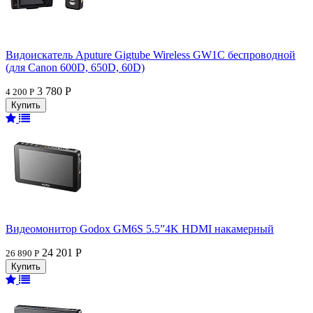
Видоискатель Aputure Gigtube Wireless GW1C беспроводной
(для Canon 600D, 650D, 60D)
3 780 Р
4 200 Р
Видеомонитор Godox GM6S 5.5”4K HDMI накамерный
24 201 Р
26 890 Р