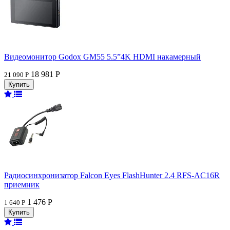
Видеомонитор Godox GM55 5.5”4K HDMI накамерный
18 981 Р
21 090 Р
Радиосинхронизатор Falcon Eyes FlashHunter 2.4 RFS-AC16R
приемник
1 476 Р
1 640 Р