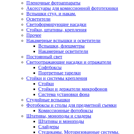
Пленочные фотоаппараты
Аксессуары для комиссионной фототехники
Вспышки студ. и накам.
Осветители
Светоформирующие насадки
Стойки, штативы, крепления
Прочее
Накамерные вспышки и осветители
Вспышки, флешметры
Накамерные осветители
Постоянный свет
Светоотражающие насадки и отражатели
Софтбоксы
Портретные тарелки
Стойки и системы крепления
Стойки
Стойки и держатели микрофонов
Система установки фона
Студийные вспышки
Фотобоксы и столы для предметной съемки
Комиссионные фотобоксы
Штативы, моноподы и сладеры
Штативы и моноподы
Слайдеры
Стедикамы. Моторизованные системы.