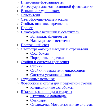
Пленочные фотоаппараты
Аксессуары для комиссионной фототехники
Вспышки студ. и накам.
Осветители
Светоформирующие насадки
Стойки, штативы, крепления
Прочее
Накамерные вспышки и осветители
Вспышки, флешметры
Накамерные осветители
Постоянный свет
Светоотражающие насадки и отражатели
Софтбоксы
Портретные тарелки
Стойки и системы крепления
Стойки
Стойки и держатели микрофонов
Система установки фона
Студийные вспышки
Фотобоксы и столы для предметной съемки
Комиссионные фотобоксы
Штативы, моноподы и сладеры
Штативы и моноподы
Слайдеры
Стедикамы. Моторизованные системы.