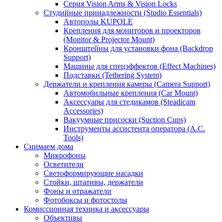
Серия Vision Arms & Vision Locks
Студийные принадлежности (Studio Essentials)
Автополы KUPOLE
Крепления для мониторов и проекторов
(Monitor & Projector Mount)
Кронштейны для установки фона (Backdrop
Support)
Машины для спецэффектов (Effect Machines)
Подставки (Tethering System)
Держатели и крепления камеры (Camera Support)
Автомобильные крепления (Car Mount)
Аксессуары для стедикамов (Steadicam
Accessories)
Вакуумные присоски (Suction Cups)
Инструменты ассистента оператора (A.C.
Tools)
Снимаем дома
Микрофоны
Осветители
Светоформирующие насадки
Стойки, штативы, держатели
Фоны и отражатели
Фотобоксы и фотостолы
Комиссионная техника и аксессуары
Объективы