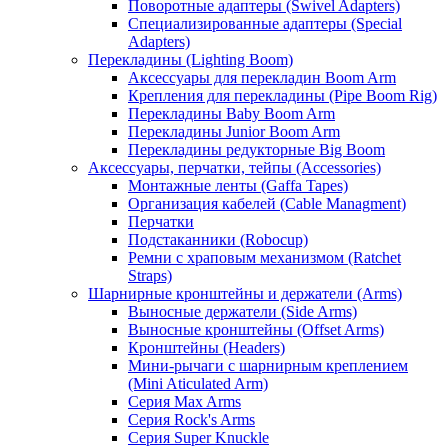
Поворотные адаптеры (Swivel Adapters)
Специализированные адаптеры (Special
Adapters)
Перекладины (Lighting Boom)
Аксессуары для перекладин Boom Arm
Крепления для перекладины (Pipe Boom Rig)
Перекладины Baby Boom Arm
Перекладины Junior Boom Arm
Перекладины редукторные Big Boom
Аксессуары, перчатки, тейпы (Accessories)
Монтажные ленты (Gaffa Tapes)
Организация кабелей (Cable Managment)
Перчатки
Подстаканники (Robocup)
Ремни с храповым механизмом (Ratchet
Straps)
Шарнирные кронштейны и держатели (Arms)
Выносные держатели (Side Arms)
Выносные кронштейны (Offset Arms)
Кронштейны (Headers)
Мини-рычаги с шарнирным креплением
(Mini Aticulated Arm)
Серия Max Arms
Серия Rock's Arms
Серия Super Knuckle