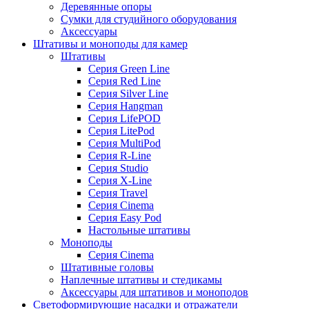
Деревянные опоры
Сумки для студийного оборудования
Аксессуары
Штативы и моноподы для камер
Штативы
Серия Green Line
Серия Red Line
Серия Silver Line
Серия Hangman
Серия LifePOD
Серия LitePod
Серия MultiPod
Серия R-Line
Серия Studio
Серия X-Line
Серия Travel
Серия Cinema
Серия Easy Pod
Настольные штативы
Моноподы
Серия Cinema
Штативные головы
Наплечные штативы и стедикамы
Аксессуары для штативов и моноподов
Светоформирующие насадки и отражатели