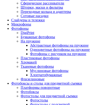
Сферические рассеиватели
Шторки, маски и фильтры
Переходные кольца и адаптеры
Сотовые насадки
Слайдеры и тележки
Микрофоны
Фотофоны
DigiPrint
Бумажные фотофоны
На пружине
Абстрактные фотофоны на пружине
Одноцветные фотофоны на пружине
Фотофоны с рисунком на пружине
Пластиковые фотофоны
Хромакей
Тканевые фотофоны
Муслиновые фотофоны
Хлопчатобумажные
Флизелиновые
Фотобоксы и столы для предметной съемки
Платформы поворотные
Фотобоксы
Фотостолы для предметной съемки
Фотостолы
Фотостолы с подсветкой