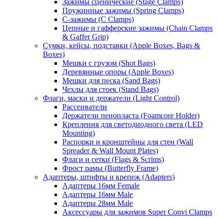
Зажимы сценические (Stage Clamps)
Пружинные зажимы (Spring Clamps)
С-зажимы (C Clamps)
Цепные и гафферские зажимы (Chain Clamps
& Gaffer Grip)
Сумки, кейсы, подставки (Apple Boxes, Bags &
Boxes)
Мешки с грузом (Shot Bags)
Деревянные опоры (Apple Boxes)
Мешки для песка (Sand Bags)
Чехлы для стоек (Stand Bags)
Флаги, маски и держатели (Light Control)
Рассеиватели
Держатели пенопласта (Foamcore Holder)
Крепления для светодиодного света (LED
Mounting)
Распорки и кронштейны для стен (Wall
Spreader & Wall Mount Plates)
Флаги и сетки (Flags & Scrims)
Фрост рамы (Butterfly Frame)
Адаптеры, штифты и крепеж (Adapters)
Адаптеры 16мм Female
Адаптеры 16мм Male
Адаптеры 28мм Male
Аксессуары для зажимов Super Convi Clamps