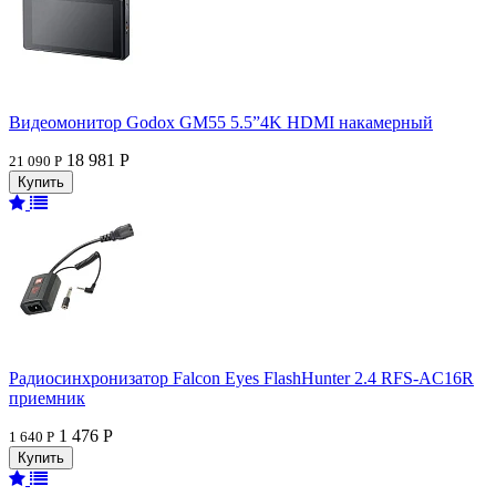
Видеомонитор Godox GM55 5.5”4K HDMI накамерный
18 981 Р
21 090 Р
Радиосинхронизатор Falcon Eyes FlashHunter 2.4 RFS-AC16R
приемник
1 476 Р
1 640 Р