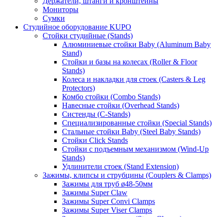
Держатели, штанги и кронштейны
Мониторы
Сумки
Студийное оборудование KUPO
Стойки студийные (Stands)
Алюминиевые стойки Baby (Aluminum Baby
Stand)
Стойки и базы на колесах (Roller & Floor
Stands)
Колеса и накладки для стоек (Casters & Leg
Protectors)
Комбо стойки (Combo Stands)
Навесные стойки (Overhead Stands)
Систенды (C-Stands)
Специализированные стойки (Special Stands)
Стальные стойки Baby (Steel Baby Stands)
Стойки Click Stands
Стойки с подъемным механизмом (Wind-Up
Stands)
Удлинители стоек (Stand Extension)
Зажимы, клипсы и струбцины (Couplers & Clamps)
Зажимы для труб ø48-50мм
Зажимы Super Claw
Зажимы Super Convi Clamps
Зажимы Super Viser Clamps