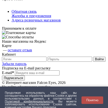
Обратная связь
Жалобы и предложения
Адреса розничных магазинов
Принимаем к оплате
Наши магазины на Яндекс
Карте
—
оставьте отзыв
Кабинет
Забыли пароль
Подписка на E-mail рассылку
E-mail
*
© Интернет-магазин Falcon Eyes, 2026
На сайте обнаружена ошибка
Продолжая использовать наш сайт, вы
соглашаетесь на обработку файлов Сookie и других
пользовательских данных, в соответствии с
Понятно
Текст с ошибкой
Политикой конфиденциальности
. Вы можете
заблокировать использование Cookie сайтом,
изменив настройки Вашего браузера.