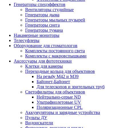
Генераторы спецэффектов
Вентиляторы студийные
Генераторы дыма
Генераторы мыльных пузырей
Генераторы снега
Генераторы тумана
Накамерные мониторы
Телесуфлеры
Оборудование для стоматологов
Комплекты постоянного света
Комплекты с макровспышками
Аксессуары для фототехники
Клетки для камеры
Переходные кольца для объективов
На резьбу М42 и М39
Байонет-Байонет
Для телескопов и зрительных труб
Светофильтры для объективов
Нейтрально-серые ND
Ультрафиолетовые UV
Поляризационные CPL
Аккумуляторы и зарядные устройства
Пульты ДУ
Видоискатели
Фотосумки, рюкзаки и чехлы