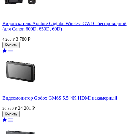
Видоискатель Aputure Gigtube Wireless GW1C беспроводной
(для Canon 600D, 650D, 60D)
3 780 Р
4 200 Р
Видеомонитор Godox GM6S 5.5”4K HDMI накамерный
24 201 Р
26 890 Р