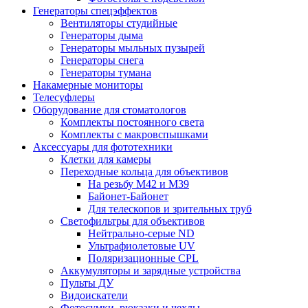
Генераторы спецэффектов
Вентиляторы студийные
Генераторы дыма
Генераторы мыльных пузырей
Генераторы снега
Генераторы тумана
Накамерные мониторы
Телесуфлеры
Оборудование для стоматологов
Комплекты постоянного света
Комплекты с макровспышками
Аксессуары для фототехники
Клетки для камеры
Переходные кольца для объективов
На резьбу М42 и М39
Байонет-Байонет
Для телескопов и зрительных труб
Светофильтры для объективов
Нейтрально-серые ND
Ультрафиолетовые UV
Поляризационные CPL
Аккумуляторы и зарядные устройства
Пульты ДУ
Видоискатели
Фотосумки, рюкзаки и чехлы