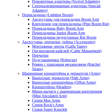
Поворотные адаптеры (Swivel Adapters)
Специализированные адаптеры (Special
Adapters)
Перекладины (Lighting Boom)
Аксессуары для перекладин Boom Arm
Крепления для перекладины (Pipe Boom Rig)
Перекладины Baby Boom Arm
Перекладины Junior Boom Arm
Перекладины редукторные Big Boom
Аксессуары, перчатки, тейпы (Accessories)
Монтажные ленты (Gaffa Tapes)
Организация кабелей (Cable Managment)
Перчатки
Подстаканники (Robocup)
Ремни с храповым механизмом (Ratchet
Straps)
Шарнирные кронштейны и держатели (Arms)
Выносные держатели (Side Arms)
Выносные кронштейны (Offset Arms)
Кронштейны (Headers)
Мини-рычаги с шарнирным креплением
(Mini Aticulated Arm)
Серия Max Arms
Серия Rock's Arms
Серия Super Knuckle