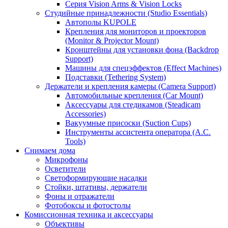
Серия Vision Arms & Vision Locks
Студийные принадлежности (Studio Essentials)
Автополы KUPOLE
Крепления для мониторов и проекторов
(Monitor & Projector Mount)
Кронштейны для установки фона (Backdrop
Support)
Машины для спецэффектов (Effect Machines)
Подставки (Tethering System)
Держатели и крепления камеры (Camera Support)
Автомобильные крепления (Car Mount)
Аксессуары для стедикамов (Steadicam
Accessories)
Вакуумные присоски (Suction Cups)
Инструменты ассистента оператора (A.C.
Tools)
Снимаем дома
Микрофоны
Осветители
Светоформирующие насадки
Стойки, штативы, держатели
Фоны и отражатели
Фотобоксы и фотостолы
Комиссионная техника и аксессуары
Объективы