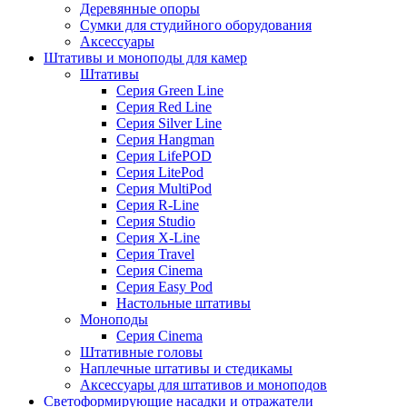
Деревянные опоры
Сумки для студийного оборудования
Аксессуары
Штативы и моноподы для камер
Штативы
Серия Green Line
Серия Red Line
Серия Silver Line
Серия Hangman
Серия LifePOD
Серия LitePod
Серия MultiPod
Серия R-Line
Серия Studio
Серия X-Line
Серия Travel
Серия Cinema
Серия Easy Pod
Настольные штативы
Моноподы
Серия Cinema
Штативные головы
Наплечные штативы и стедикамы
Аксессуары для штативов и моноподов
Светоформирующие насадки и отражатели