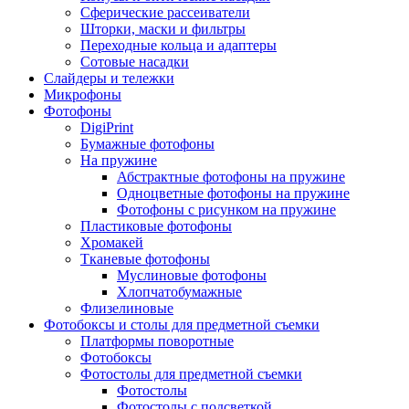
Сферические рассеиватели
Шторки, маски и фильтры
Переходные кольца и адаптеры
Сотовые насадки
Слайдеры и тележки
Микрофоны
Фотофоны
DigiPrint
Бумажные фотофоны
На пружине
Абстрактные фотофоны на пружине
Одноцветные фотофоны на пружине
Фотофоны с рисунком на пружине
Пластиковые фотофоны
Хромакей
Тканевые фотофоны
Муслиновые фотофоны
Хлопчатобумажные
Флизелиновые
Фотобоксы и столы для предметной съемки
Платформы поворотные
Фотобоксы
Фотостолы для предметной съемки
Фотостолы
Фотостолы с подсветкой