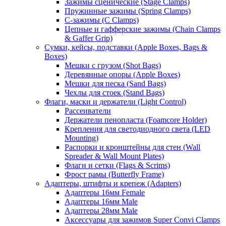
Зажимы сценические (Stage Clamps)
Пружинные зажимы (Spring Clamps)
С-зажимы (C Clamps)
Цепные и гафферские зажимы (Chain Clamps
& Gaffer Grip)
Сумки, кейсы, подставки (Apple Boxes, Bags &
Boxes)
Мешки с грузом (Shot Bags)
Деревянные опоры (Apple Boxes)
Мешки для песка (Sand Bags)
Чехлы для стоек (Stand Bags)
Флаги, маски и держатели (Light Control)
Рассеиватели
Держатели пенопласта (Foamcore Holder)
Крепления для светодиодного света (LED
Mounting)
Распорки и кронштейны для стен (Wall
Spreader & Wall Mount Plates)
Флаги и сетки (Flags & Scrims)
Фрост рамы (Butterfly Frame)
Адаптеры, штифты и крепеж (Adapters)
Адаптеры 16мм Female
Адаптеры 16мм Male
Адаптеры 28мм Male
Аксессуары для зажимов Super Convi Clamps