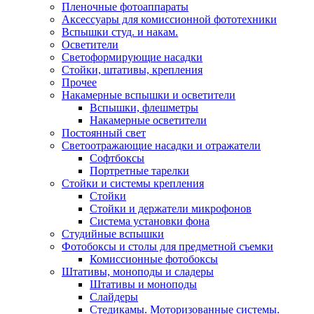
Пленочные фотоаппараты
Аксессуары для комиссионной фототехники
Вспышки студ. и накам.
Осветители
Светоформирующие насадки
Стойки, штативы, крепления
Прочее
Накамерные вспышки и осветители
Вспышки, флешметры
Накамерные осветители
Постоянный свет
Светоотражающие насадки и отражатели
Софтбоксы
Портретные тарелки
Стойки и системы крепления
Стойки
Стойки и держатели микрофонов
Система установки фона
Студийные вспышки
Фотобоксы и столы для предметной съемки
Комиссионные фотобоксы
Штативы, моноподы и сладеры
Штативы и моноподы
Слайдеры
Стедикамы. Моторизованные системы.