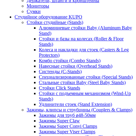
Держатели, штанги и кронштейны
Мониторы
Сумки
Студийное оборудование KUPO
Стойки студийные (Stands)
Алюминиевые стойки Baby (Aluminum Baby
Stand)
Стойки и базы на колесах (Roller & Floor
Stands)
Колеса и накладки для стоек (Casters & Leg
Protectors)
Комбо стойки (Combo Stands)
Навесные стойки (Overhead Stands)
Систенды (C-Stands)
Специализированные стойки (Special Stands)
Стальные стойки Baby (Steel Baby Stands)
Стойки Click Stands
Стойки с подъемным механизмом (Wind-Up
Stands)
Удлинители стоек (Stand Extension)
Зажимы, клипсы и струбцины (Couplers & Clamps)
Зажимы для труб ø48-50мм
Зажимы Super Claw
Зажимы Super Convi Clamps
Зажимы Super Viser Clamps