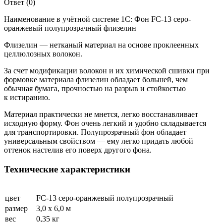
Ответ (0)
Наименование в учётной системе 1С: Фон FC-13 серо-
оранжевый полупрозрачный флизелин
Флизелин — нетканый материал на основе проклеенных
целлюлозных волокон.
За счет модификации волокон и их химической сшивки при
формовке материала флизелин обладает большей, чем
обычная бумага, прочностью на разрыв и стойкостью
к истиранию.
Материал практически не мнется, легко восстанавливает
исходную форму. Фон очень легкий и удобно складывается
для транспортировки. Полупрозрачный фон обладает
универсальным свойством — ему легко придать любой
оттенок настелив его поверх другого фона.
Технические характеристики
цвет
FC-13 серо-оранжевый полупрозрачный
размер
3,0 х 6,0 м
вес
0,35 кг