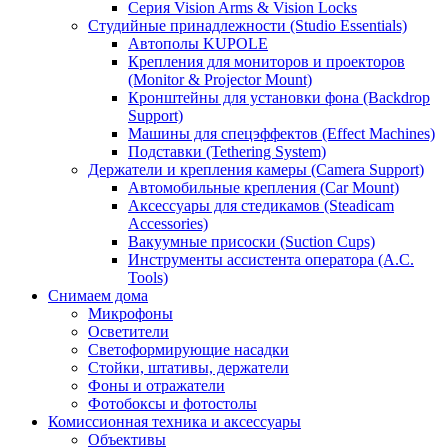
Серия Vision Arms & Vision Locks
Студийные принадлежности (Studio Essentials)
Автополы KUPOLE
Крепления для мониторов и проекторов
(Monitor & Projector Mount)
Кронштейны для установки фона (Backdrop
Support)
Машины для спецэффектов (Effect Machines)
Подставки (Tethering System)
Держатели и крепления камеры (Camera Support)
Автомобильные крепления (Car Mount)
Аксессуары для стедикамов (Steadicam
Accessories)
Вакуумные присоски (Suction Cups)
Инструменты ассистента оператора (A.C.
Tools)
Снимаем дома
Микрофоны
Осветители
Светоформирующие насадки
Стойки, штативы, держатели
Фоны и отражатели
Фотобоксы и фотостолы
Комиссионная техника и аксессуары
Объективы