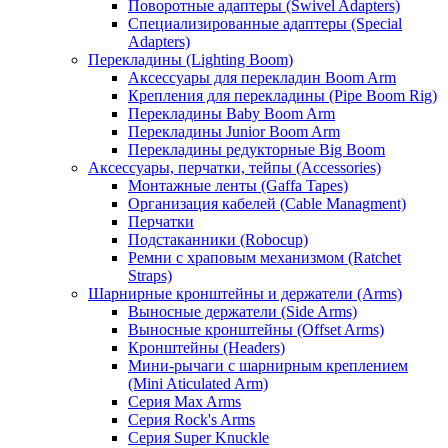
Поворотные адаптеры (Swivel Adapters)
Специализированные адаптеры (Special
Adapters)
Перекладины (Lighting Boom)
Аксессуары для перекладин Boom Arm
Крепления для перекладины (Pipe Boom Rig)
Перекладины Baby Boom Arm
Перекладины Junior Boom Arm
Перекладины редукторные Big Boom
Аксессуары, перчатки, тейпы (Accessories)
Монтажные ленты (Gaffa Tapes)
Организация кабелей (Cable Managment)
Перчатки
Подстаканники (Robocup)
Ремни с храповым механизмом (Ratchet
Straps)
Шарнирные кронштейны и держатели (Arms)
Выносные держатели (Side Arms)
Выносные кронштейны (Offset Arms)
Кронштейны (Headers)
Мини-рычаги с шарнирным креплением
(Mini Aticulated Arm)
Серия Max Arms
Серия Rock's Arms
Серия Super Knuckle