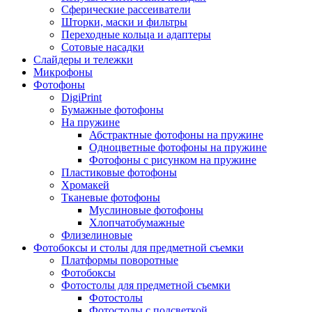
Сферические рассеиватели
Шторки, маски и фильтры
Переходные кольца и адаптеры
Сотовые насадки
Слайдеры и тележки
Микрофоны
Фотофоны
DigiPrint
Бумажные фотофоны
На пружине
Абстрактные фотофоны на пружине
Одноцветные фотофоны на пружине
Фотофоны с рисунком на пружине
Пластиковые фотофоны
Хромакей
Тканевые фотофоны
Муслиновые фотофоны
Хлопчатобумажные
Флизелиновые
Фотобоксы и столы для предметной съемки
Платформы поворотные
Фотобоксы
Фотостолы для предметной съемки
Фотостолы
Фотостолы с подсветкой