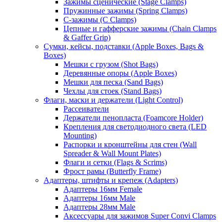
Зажимы сценические (Stage Clamps)
Пружинные зажимы (Spring Clamps)
С-зажимы (C Clamps)
Цепные и гафферские зажимы (Chain Clamps
& Gaffer Grip)
Сумки, кейсы, подставки (Apple Boxes, Bags &
Boxes)
Мешки с грузом (Shot Bags)
Деревянные опоры (Apple Boxes)
Мешки для песка (Sand Bags)
Чехлы для стоек (Stand Bags)
Флаги, маски и держатели (Light Control)
Рассеиватели
Держатели пенопласта (Foamcore Holder)
Крепления для светодиодного света (LED
Mounting)
Распорки и кронштейны для стен (Wall
Spreader & Wall Mount Plates)
Флаги и сетки (Flags & Scrims)
Фрост рамы (Butterfly Frame)
Адаптеры, штифты и крепеж (Adapters)
Адаптеры 16мм Female
Адаптеры 16мм Male
Адаптеры 28мм Male
Аксессуары для зажимов Super Convi Clamps