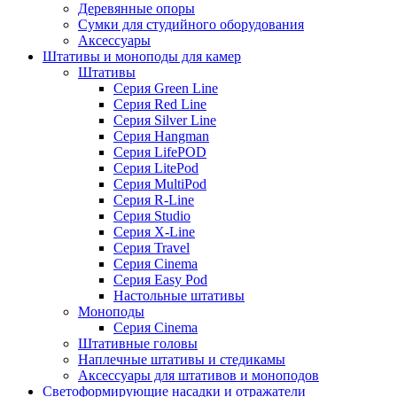
Деревянные опоры
Сумки для студийного оборудования
Аксессуары
Штативы и моноподы для камер
Штативы
Серия Green Line
Серия Red Line
Серия Silver Line
Серия Hangman
Серия LifePOD
Серия LitePod
Серия MultiPod
Серия R-Line
Серия Studio
Серия X-Line
Серия Travel
Серия Cinema
Серия Easy Pod
Настольные штативы
Моноподы
Серия Cinema
Штативные головы
Наплечные штативы и стедикамы
Аксессуары для штативов и моноподов
Светоформирующие насадки и отражатели