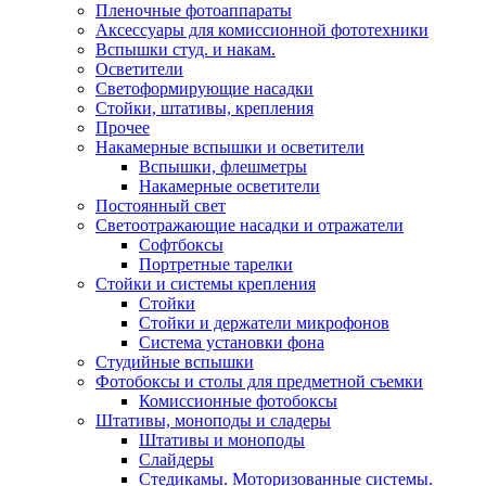
Пленочные фотоаппараты
Аксессуары для комиссионной фототехники
Вспышки студ. и накам.
Осветители
Светоформирующие насадки
Стойки, штативы, крепления
Прочее
Накамерные вспышки и осветители
Вспышки, флешметры
Накамерные осветители
Постоянный свет
Светоотражающие насадки и отражатели
Софтбоксы
Портретные тарелки
Стойки и системы крепления
Стойки
Стойки и держатели микрофонов
Система установки фона
Студийные вспышки
Фотобоксы и столы для предметной съемки
Комиссионные фотобоксы
Штативы, моноподы и сладеры
Штативы и моноподы
Слайдеры
Стедикамы. Моторизованные системы.