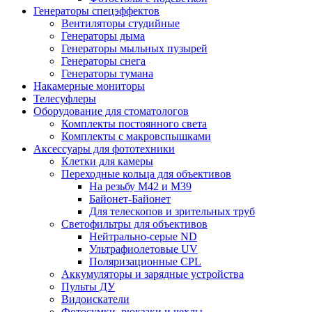
Генераторы спецэффектов
Вентиляторы студийные
Генераторы дыма
Генераторы мыльных пузырей
Генераторы снега
Генераторы тумана
Накамерные мониторы
Телесуфлеры
Оборудование для стоматологов
Комплекты постоянного света
Комплекты с макровспышками
Аксессуары для фототехники
Клетки для камеры
Переходные кольца для объективов
На резьбу М42 и М39
Байонет-Байонет
Для телескопов и зрительных труб
Светофильтры для объективов
Нейтрально-серые ND
Ультрафиолетовые UV
Поляризационные CPL
Аккумуляторы и зарядные устройства
Пульты ДУ
Видоискатели
Фотосумки, рюкзаки и чехлы