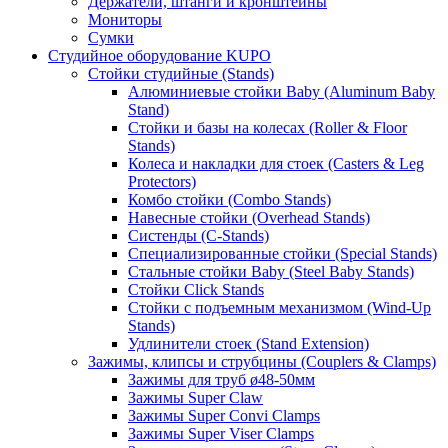
Держатели, штанги и кронштейны
Мониторы
Сумки
Студийное оборудование KUPO
Стойки студийные (Stands)
Алюминиевые стойки Baby (Aluminum Baby
Stand)
Стойки и базы на колесах (Roller & Floor
Stands)
Колеса и накладки для стоек (Casters & Leg
Protectors)
Комбо стойки (Combo Stands)
Навесные стойки (Overhead Stands)
Систенды (C-Stands)
Специализированные стойки (Special Stands)
Стальные стойки Baby (Steel Baby Stands)
Стойки Click Stands
Стойки с подъемным механизмом (Wind-Up
Stands)
Удлинители стоек (Stand Extension)
Зажимы, клипсы и струбцины (Couplers & Clamps)
Зажимы для труб ø48-50мм
Зажимы Super Claw
Зажимы Super Convi Clamps
Зажимы Super Viser Clamps