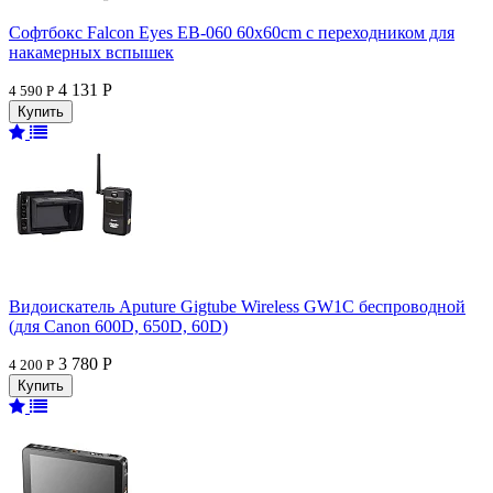
Софтбокс Falcon Eyes EB-060 60x60cm с переходником для
накамерных вспышек
4 131 Р
4 590 Р
Видоискатель Aputure Gigtube Wireless GW1C беспроводной
(для Canon 600D, 650D, 60D)
3 780 Р
4 200 Р