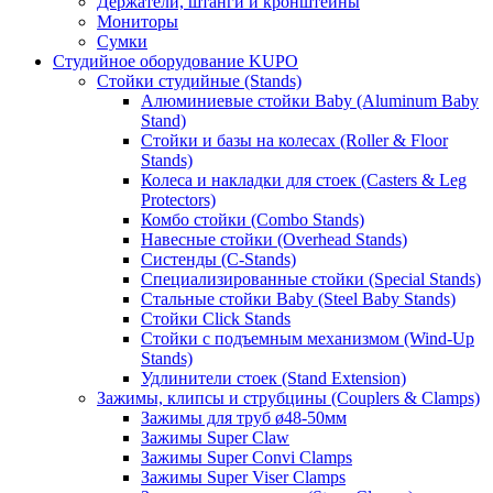
Держатели, штанги и кронштейны
Мониторы
Сумки
Студийное оборудование KUPO
Стойки студийные (Stands)
Алюминиевые стойки Baby (Aluminum Baby
Stand)
Стойки и базы на колесах (Roller & Floor
Stands)
Колеса и накладки для стоек (Casters & Leg
Protectors)
Комбо стойки (Combo Stands)
Навесные стойки (Overhead Stands)
Систенды (C-Stands)
Специализированные стойки (Special Stands)
Стальные стойки Baby (Steel Baby Stands)
Стойки Click Stands
Стойки с подъемным механизмом (Wind-Up
Stands)
Удлинители стоек (Stand Extension)
Зажимы, клипсы и струбцины (Couplers & Clamps)
Зажимы для труб ø48-50мм
Зажимы Super Claw
Зажимы Super Convi Clamps
Зажимы Super Viser Clamps