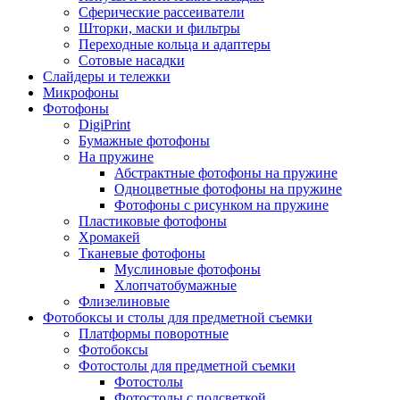
Сферические рассеиватели
Шторки, маски и фильтры
Переходные кольца и адаптеры
Сотовые насадки
Слайдеры и тележки
Микрофоны
Фотофоны
DigiPrint
Бумажные фотофоны
На пружине
Абстрактные фотофоны на пружине
Одноцветные фотофоны на пружине
Фотофоны с рисунком на пружине
Пластиковые фотофоны
Хромакей
Тканевые фотофоны
Муслиновые фотофоны
Хлопчатобумажные
Флизелиновые
Фотобоксы и столы для предметной съемки
Платформы поворотные
Фотобоксы
Фотостолы для предметной съемки
Фотостолы
Фотостолы с подсветкой