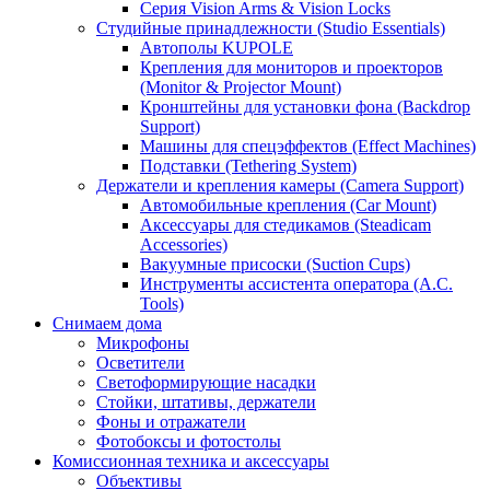
Серия Vision Arms & Vision Locks
Студийные принадлежности (Studio Essentials)
Автополы KUPOLE
Крепления для мониторов и проекторов
(Monitor & Projector Mount)
Кронштейны для установки фона (Backdrop
Support)
Машины для спецэффектов (Effect Machines)
Подставки (Tethering System)
Держатели и крепления камеры (Camera Support)
Автомобильные крепления (Car Mount)
Аксессуары для стедикамов (Steadicam
Accessories)
Вакуумные присоски (Suction Cups)
Инструменты ассистента оператора (A.C.
Tools)
Снимаем дома
Микрофоны
Осветители
Светоформирующие насадки
Стойки, штативы, держатели
Фоны и отражатели
Фотобоксы и фотостолы
Комиссионная техника и аксессуары
Объективы