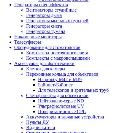
Генераторы спецэффектов
Вентиляторы студийные
Генераторы дыма
Генераторы мыльных пузырей
Генераторы снега
Генераторы тумана
Накамерные мониторы
Телесуфлеры
Оборудование для стоматологов
Комплекты постоянного света
Комплекты с макровспышками
Аксессуары для фототехники
Клетки для камеры
Переходные кольца для объективов
На резьбу М42 и М39
Байонет-Байонет
Для телескопов и зрительных труб
Светофильтры для объективов
Нейтрально-серые ND
Ультрафиолетовые UV
Поляризационные CPL
Аккумуляторы и зарядные устройства
Пульты ДУ
Видоискатели
Фотосумки, рюкзаки и чехлы