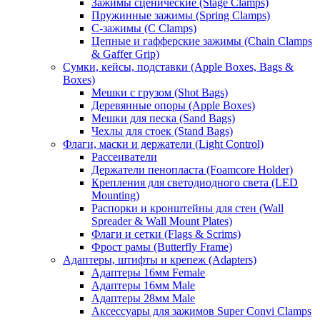
Зажимы сценические (Stage Clamps)
Пружинные зажимы (Spring Clamps)
С-зажимы (C Clamps)
Цепные и гафферские зажимы (Chain Clamps
& Gaffer Grip)
Сумки, кейсы, подставки (Apple Boxes, Bags &
Boxes)
Мешки с грузом (Shot Bags)
Деревянные опоры (Apple Boxes)
Мешки для песка (Sand Bags)
Чехлы для стоек (Stand Bags)
Флаги, маски и держатели (Light Control)
Рассеиватели
Держатели пенопласта (Foamcore Holder)
Крепления для светодиодного света (LED
Mounting)
Распорки и кронштейны для стен (Wall
Spreader & Wall Mount Plates)
Флаги и сетки (Flags & Scrims)
Фрост рамы (Butterfly Frame)
Адаптеры, штифты и крепеж (Adapters)
Адаптеры 16мм Female
Адаптеры 16мм Male
Адаптеры 28мм Male
Аксессуары для зажимов Super Convi Clamps