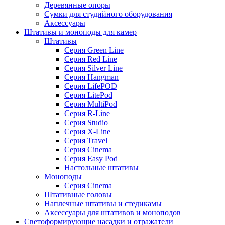
Деревянные опоры
Сумки для студийного оборудования
Аксессуары
Штативы и моноподы для камер
Штативы
Серия Green Line
Серия Red Line
Серия Silver Line
Серия Hangman
Серия LifePOD
Серия LitePod
Серия MultiPod
Серия R-Line
Серия Studio
Серия X-Line
Серия Travel
Серия Cinema
Серия Easy Pod
Настольные штативы
Моноподы
Серия Cinema
Штативные головы
Наплечные штативы и стедикамы
Аксессуары для штативов и моноподов
Светоформирующие насадки и отражатели