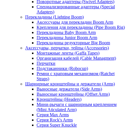
Поворотные адаптеры (Swivel Adapters)
Специализированные адаптеры (Special
Adapters)
Перекладины (Lighting Boom)
Аксессуары для перекладин Boom Arm
Крепления для перекладины (Pipe Boom Rig)
Перекладины Baby Boom Arm
Перекладины Junior Boom Arm
Перекладины редукторные Big Boom
Аксессуары, перчатки, тейпы (Accessories)
Монтажные ленты (Gaffa Tapes)
Организация кабелей (Cable Managment)
Перчатки
Подстаканники (Robocup)
Ремни с храповым механизмом (Ratchet
Straps)
Шарнирные кронштейны и держатели (Arms)
Выносные держатели (Side Arms)
Выносные кронштейны (Offset Arms)
Кронштейны (Headers)
Мини-рычаги с шарнирным креплением
(Mini Aticulated Arm)
Серия Max Arms
Серия Rock's Arms
Серия Super Knuckle