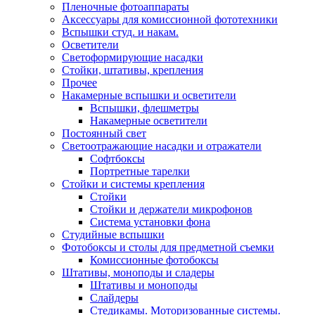
Пленочные фотоаппараты
Аксессуары для комиссионной фототехники
Вспышки студ. и накам.
Осветители
Светоформирующие насадки
Стойки, штативы, крепления
Прочее
Накамерные вспышки и осветители
Вспышки, флешметры
Накамерные осветители
Постоянный свет
Светоотражающие насадки и отражатели
Софтбоксы
Портретные тарелки
Стойки и системы крепления
Стойки
Стойки и держатели микрофонов
Система установки фона
Студийные вспышки
Фотобоксы и столы для предметной съемки
Комиссионные фотобоксы
Штативы, моноподы и сладеры
Штативы и моноподы
Слайдеры
Стедикамы. Моторизованные системы.