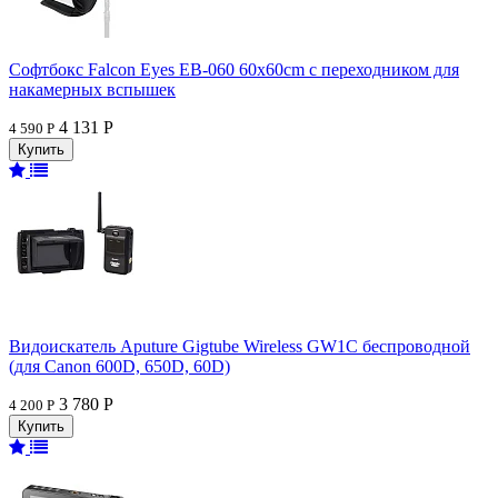
Софтбокс Falcon Eyes EB-060 60x60cm с переходником для
накамерных вспышек
4 131 Р
4 590 Р
Видоискатель Aputure Gigtube Wireless GW1C беспроводной
(для Canon 600D, 650D, 60D)
3 780 Р
4 200 Р