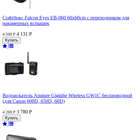
Софтбокс Falcon Eyes EB-060 60x60cm с переходником для
накамерных вспышек
4 131 Р
4 590 Р
Видоискатель Aputure Gigtube Wireless GW1C беспроводной
(для Canon 600D, 650D, 60D)
3 780 Р
4 200 Р