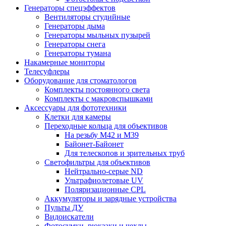
Генераторы спецэффектов
Вентиляторы студийные
Генераторы дыма
Генераторы мыльных пузырей
Генераторы снега
Генераторы тумана
Накамерные мониторы
Телесуфлеры
Оборудование для стоматологов
Комплекты постоянного света
Комплекты с макровспышками
Аксессуары для фототехники
Клетки для камеры
Переходные кольца для объективов
На резьбу М42 и М39
Байонет-Байонет
Для телескопов и зрительных труб
Светофильтры для объективов
Нейтрально-серые ND
Ультрафиолетовые UV
Поляризационные CPL
Аккумуляторы и зарядные устройства
Пульты ДУ
Видоискатели
Фотосумки, рюкзаки и чехлы