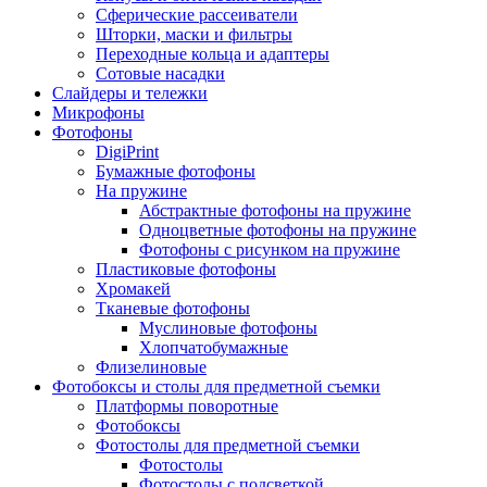
Сферические рассеиватели
Шторки, маски и фильтры
Переходные кольца и адаптеры
Сотовые насадки
Слайдеры и тележки
Микрофоны
Фотофоны
DigiPrint
Бумажные фотофоны
На пружине
Абстрактные фотофоны на пружине
Одноцветные фотофоны на пружине
Фотофоны с рисунком на пружине
Пластиковые фотофоны
Хромакей
Тканевые фотофоны
Муслиновые фотофоны
Хлопчатобумажные
Флизелиновые
Фотобоксы и столы для предметной съемки
Платформы поворотные
Фотобоксы
Фотостолы для предметной съемки
Фотостолы
Фотостолы с подсветкой