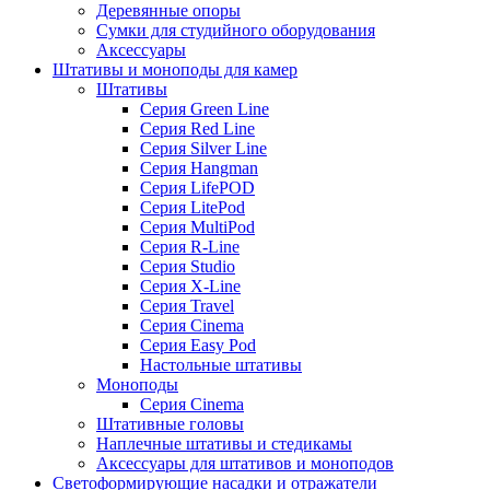
Деревянные опоры
Сумки для студийного оборудования
Аксессуары
Штативы и моноподы для камер
Штативы
Серия Green Line
Серия Red Line
Серия Silver Line
Серия Hangman
Серия LifePOD
Серия LitePod
Серия MultiPod
Серия R-Line
Серия Studio
Серия X-Line
Серия Travel
Серия Cinema
Серия Easy Pod
Настольные штативы
Моноподы
Серия Cinema
Штативные головы
Наплечные штативы и стедикамы
Аксессуары для штативов и моноподов
Светоформирующие насадки и отражатели