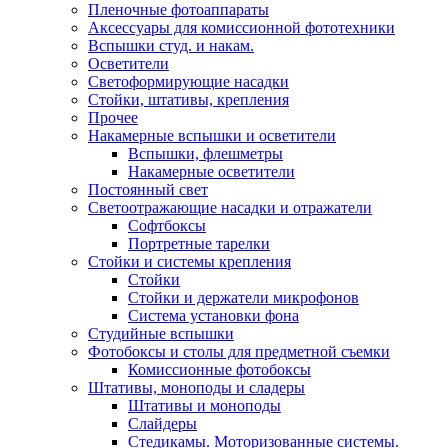
Пленочные фотоаппараты
Аксессуары для комиссионной фототехники
Вспышки студ. и накам.
Осветители
Светоформирующие насадки
Стойки, штативы, крепления
Прочее
Накамерные вспышки и осветители
Вспышки, флешметры
Накамерные осветители
Постоянный свет
Светоотражающие насадки и отражатели
Софтбоксы
Портретные тарелки
Стойки и системы крепления
Стойки
Стойки и держатели микрофонов
Система установки фона
Студийные вспышки
Фотобоксы и столы для предметной съемки
Комиссионные фотобоксы
Штативы, моноподы и сладеры
Штативы и моноподы
Слайдеры
Стедикамы. Моторизованные системы.