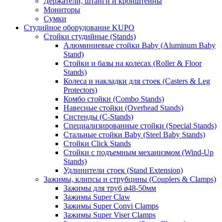
Держатели, штанги и кронштейны
Мониторы
Сумки
Студийное оборудование KUPO
Стойки студийные (Stands)
Алюминиевые стойки Baby (Aluminum Baby
Stand)
Стойки и базы на колесах (Roller & Floor
Stands)
Колеса и накладки для стоек (Casters & Leg
Protectors)
Комбо стойки (Combo Stands)
Навесные стойки (Overhead Stands)
Систенды (C-Stands)
Специализированные стойки (Special Stands)
Стальные стойки Baby (Steel Baby Stands)
Стойки Click Stands
Стойки с подъемным механизмом (Wind-Up
Stands)
Удлинители стоек (Stand Extension)
Зажимы, клипсы и струбцины (Couplers & Clamps)
Зажимы для труб ø48-50мм
Зажимы Super Claw
Зажимы Super Convi Clamps
Зажимы Super Viser Clamps