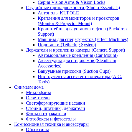
Серия Vision Arms & Vision Locks
Студийные принадлежности (Studio Essentials)
Автополы KUPOLE
Крепления для мониторов и проекторов
(Monitor & Projector Mount)
Кронштейны для установки фона (Backdrop
Support)
Машины для спецэффектов (Effect Machines)
Подставки (Tethering System)
Держатели и крепления камеры (Camera Support)
Автомобильные крепления (Car Mount)
Аксессуары для стедикамов (Steadicam
Accessories)
Вакуумные присоски (Suction Cups)
Инструменты ассистента оператора (A.C.
Tools)
Снимаем дома
Микрофоны
Осветители
Светоформирующие насадки
Стойки, штативы, держатели
Фоны и отражатели
Фотобоксы и фотостолы
Комиссионная техника и аксессуары
Объективы