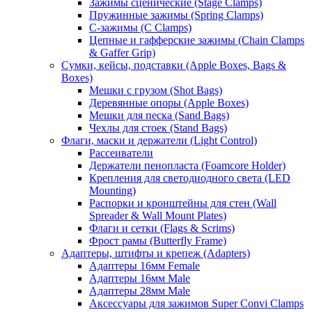
Зажимы сценические (Stage Clamps)
Пружинные зажимы (Spring Clamps)
С-зажимы (C Clamps)
Цепные и гафферские зажимы (Chain Clamps
& Gaffer Grip)
Сумки, кейсы, подставки (Apple Boxes, Bags &
Boxes)
Мешки с грузом (Shot Bags)
Деревянные опоры (Apple Boxes)
Мешки для песка (Sand Bags)
Чехлы для стоек (Stand Bags)
Флаги, маски и держатели (Light Control)
Рассеиватели
Держатели пенопласта (Foamcore Holder)
Крепления для светодиодного света (LED
Mounting)
Распорки и кронштейны для стен (Wall
Spreader & Wall Mount Plates)
Флаги и сетки (Flags & Scrims)
Фрост рамы (Butterfly Frame)
Адаптеры, штифты и крепеж (Adapters)
Адаптеры 16мм Female
Адаптеры 16мм Male
Адаптеры 28мм Male
Аксессуары для зажимов Super Convi Clamps