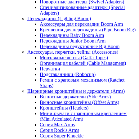
Поворотные адаптеры (Swivel Adapters)
Специализированные адаптеры (Special
Adapters)
Перекладины (Lighting Boom)
Аксессуары для перекладин Boom Arm
Крепления для перекладины (Pipe Boom Rig)
Перекладины Baby Boom Arm
Перекладины Junior Boom Arm
Перекладины редукторные Big Boom
Аксессуары, перчатки, тейпы (Accessories)
Монтажные ленты (Gaffa Tapes)
Организация кабелей (Cable Managment)
Перчатки
Подстаканники (Robocup)
Ремни с храповым механизмом (Ratchet
Straps)
Шарнирные кронштейны и держатели (Arms)
Выносные держатели (Side Arms)
Выносные кронштейны (Offset Arms)
Кронштейны (Headers)
Мини-рычаги с шарнирным креплением
(Mini Aticulated Arm)
Серия Max Arms
Серия Rock's Arms
Серия Super Knuckle