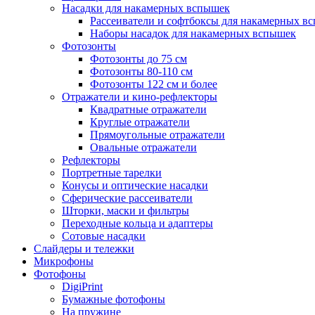
Насадки для накамерных вспышек
Рассеиватели и софтбоксы для накамерных в
Наборы насадок для накамерных вспышек
Фотозонты
Фотозонты до 75 см
Фотозонты 80-110 см
Фотозонты 122 см и более
Отражатели и кино-рефлекторы
Квадратные отражатели
Круглые отражатели
Прямоугольные отражатели
Овальные отражатели
Рефлекторы
Портретные тарелки
Конусы и оптические насадки
Сферические рассеиватели
Шторки, маски и фильтры
Переходные кольца и адаптеры
Сотовые насадки
Слайдеры и тележки
Микрофоны
Фотофоны
DigiPrint
Бумажные фотофоны
На пружине