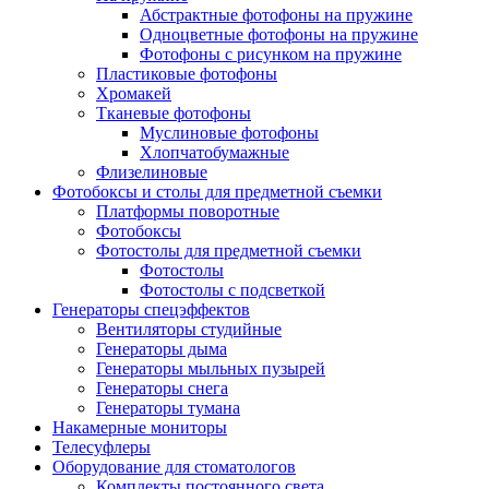
Абстрактные фотофоны на пружине
Одноцветные фотофоны на пружине
Фотофоны с рисунком на пружине
Пластиковые фотофоны
Хромакей
Тканевые фотофоны
Муслиновые фотофоны
Хлопчатобумажные
Флизелиновые
Фотобоксы и столы для предметной съемки
Платформы поворотные
Фотобоксы
Фотостолы для предметной съемки
Фотостолы
Фотостолы с подсветкой
Генераторы спецэффектов
Вентиляторы студийные
Генераторы дыма
Генераторы мыльных пузырей
Генераторы снега
Генераторы тумана
Накамерные мониторы
Телесуфлеры
Оборудование для стоматологов
Комплекты постоянного света