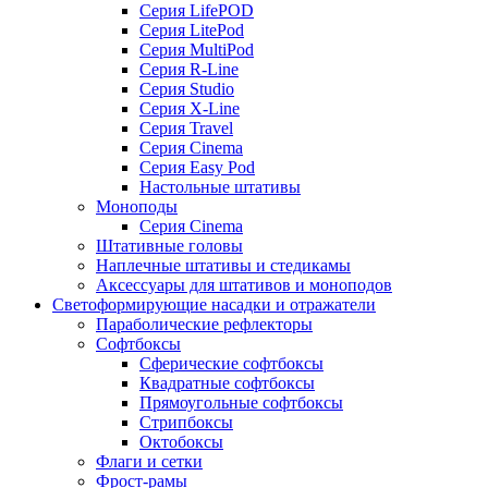
Серия LifePOD
Серия LitePod
Серия MultiPod
Серия R-Line
Серия Studio
Серия X-Line
Серия Travel
Серия Cinema
Серия Easy Pod
Настольные штативы
Моноподы
Серия Cinema
Штативные головы
Наплечные штативы и стедикамы
Аксессуары для штативов и моноподов
Светоформирующие насадки и отражатели
Параболические рефлекторы
Софтбоксы
Сферические софтбоксы
Квадратные софтбоксы
Прямоугольные софтбоксы
Стрипбоксы
Октобоксы
Флаги и сетки
Фрост-рамы