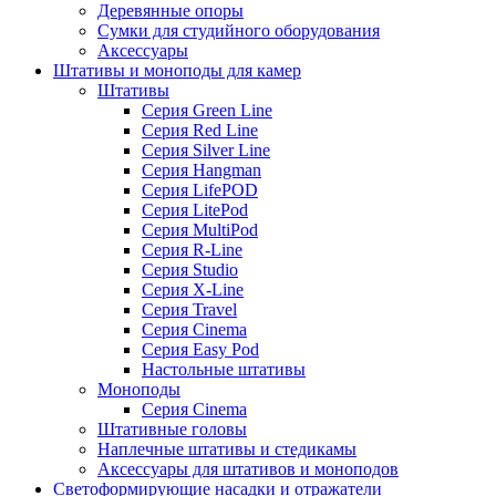
Деревянные опоры
Сумки для студийного оборудования
Аксессуары
Штативы и моноподы для камер
Штативы
Серия Green Line
Серия Red Line
Серия Silver Line
Серия Hangman
Серия LifePOD
Серия LitePod
Серия MultiPod
Серия R-Line
Серия Studio
Серия X-Line
Серия Travel
Серия Cinema
Серия Easy Pod
Настольные штативы
Моноподы
Серия Cinema
Штативные головы
Наплечные штативы и стедикамы
Аксессуары для штативов и моноподов
Светоформирующие насадки и отражатели