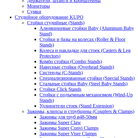
Держатели, штанги и кронштейны
Мониторы
Сумки
Студийное оборудование KUPO
Стойки студийные (Stands)
Алюминиевые стойки Baby (Aluminum Baby
Stand)
Стойки и базы на колесах (Roller & Floor
Stands)
Колеса и накладки для стоек (Casters & Leg
Protectors)
Комбо стойки (Combo Stands)
Навесные стойки (Overhead Stands)
Систенды (C-Stands)
Специализированные стойки (Special Stands)
Стальные стойки Baby (Steel Baby Stands)
Стойки Click Stands
Стойки с подъемным механизмом (Wind-Up
Stands)
Удлинители стоек (Stand Extension)
Зажимы, клипсы и струбцины (Couplers & Clamps)
Зажимы для труб ø48-50мм
Зажимы Super Claw
Зажимы Super Convi Clamps
Зажимы Super Viser Clamps