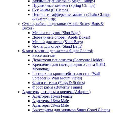
Зажимы сценические (Stage Clamps)
Пружинные зажимы (Spring Clamps)
С-зажимы (C Clamps)
Цепные и гафферские зажимы (Chain Clamps
& Gaffer Grip)
Сумки, кейсы, подставки (Apple Boxes, Bags &
Boxes)
Мешки с грузом (Shot Bags)
Деревянные опоры (Apple Boxes)
Мешки для песка (Sand Bags)
Чехлы для стоек (Stand Bags)
Флаги, маски и держатели (Light Control)
Рассеиватели
Держатели пенопласта (Foamcore Holder)
Крепления для светодиодного света (LED
Mounting)
Распорки и кронштейны для стен (Wall
Spreader & Wall Mount Plates)
Флаги и сетки (Flags & Scrims)
Фрост рамы (Butterfly Frame)
Адаптеры, штифты и крепеж (Adapters)
Адаптеры 16мм Female
Адаптеры 16мм Male
Адаптеры 28мм Male
Аксессуары для зажимов Super Convi Clamps