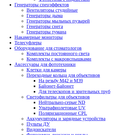
Генераторы спецэффектов
Вентиляторы студийные
Генераторы дыма
Генераторы мыльных пузырей
Генераторы снега
Генераторы тумана
Накамерные мониторы
Телесуфлеры
Оборудование для стоматологов
Комплекты постоянного света
Комплекты с макровспышками
Аксессуары для фототехники
Клетки для камеры
Переходные кольца для объективов
На резьбу М42 и М39
Байонет-Байонет
Для телескопов и зрительных труб
Светофильтры для объективов
Нейтрально-серые ND
Ультрафиолетовые UV
Поляризационные CPL
Аккумуляторы и зарядные устройства
Пульты ДУ
Видоискатели
Фотосумки, рюкзаки и чехлы