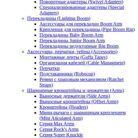
Поворотные адаптеры (Swivel Adapters)
Специализированные адаптеры (Special
Adapters)
Перекладины (Lighting Boom)
Аксессуары для перекладин Boom Arm
Крепления для перекладины (Pipe Boom Rig)
Перекладины Baby Boom Arm
Перекладины Junior Boom Arm
Перекладины редукторные Big Boom
Аксессуары, перчатки, тейпы (Accessories)
Монтажные ленты (Gaffa Tapes)
Организация кабелей (Cable Managment)
Перчатки
Подстаканники (Robocup)
Ремни с храповым механизмом (Ratchet
Straps)
Шарнирные кронштейны и держатели (Arms)
Выносные держатели (Side Arms)
Выносные кронштейны (Offset Arms)
Кронштейны (Headers)
Мини-рычаги с шарнирным креплением
(Mini Aticulated Arm)
Серия Max Arms
Серия Rock's Arms
Серия Super Knuckle