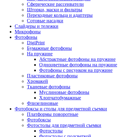
Сферические рассеиватели
Шторки, маски и фильтры
Переходные кольца и адаптеры
Сотовые насадки
Слайдеры и тележки
Микрофоны
Фотофоны
DigiPrint
Бумажные фотофоны
На пружине
Абстрактные фотофоны на пружине
Одноцветные фотофоны на пружине
Фотофоны с рисунком на пружине
Пластиковые фотофоны
Хромакей
Тканевые фотофоны
Муслиновые фотофоны
Хлопчатобумажные
Флизелиновые
Фотобоксы и столы для предметной съемки
Платформы поворотные
Фотобоксы
Фотостолы для предметной съемки
Фотостолы
Фотостолы с подсветкой