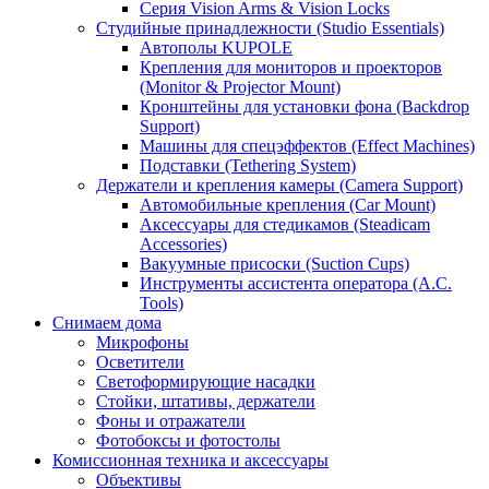
Серия Vision Arms & Vision Locks
Студийные принадлежности (Studio Essentials)
Автополы KUPOLE
Крепления для мониторов и проекторов
(Monitor & Projector Mount)
Кронштейны для установки фона (Backdrop
Support)
Машины для спецэффектов (Effect Machines)
Подставки (Tethering System)
Держатели и крепления камеры (Camera Support)
Автомобильные крепления (Car Mount)
Аксессуары для стедикамов (Steadicam
Accessories)
Вакуумные присоски (Suction Cups)
Инструменты ассистента оператора (A.C.
Tools)
Снимаем дома
Микрофоны
Осветители
Светоформирующие насадки
Стойки, штативы, держатели
Фоны и отражатели
Фотобоксы и фотостолы
Комиссионная техника и аксессуары
Объективы