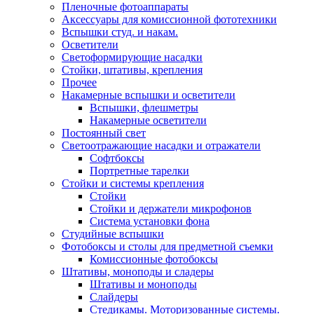
Пленочные фотоаппараты
Аксессуары для комиссионной фототехники
Вспышки студ. и накам.
Осветители
Светоформирующие насадки
Стойки, штативы, крепления
Прочее
Накамерные вспышки и осветители
Вспышки, флешметры
Накамерные осветители
Постоянный свет
Светоотражающие насадки и отражатели
Софтбоксы
Портретные тарелки
Стойки и системы крепления
Стойки
Стойки и держатели микрофонов
Система установки фона
Студийные вспышки
Фотобоксы и столы для предметной съемки
Комиссионные фотобоксы
Штативы, моноподы и сладеры
Штативы и моноподы
Слайдеры
Стедикамы. Моторизованные системы.