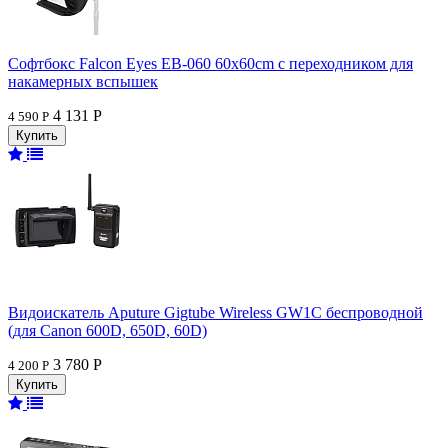
Софтбокс Falcon Eyes EB-060 60x60cm с переходником для
накамерных вспышек
4 131 Р
4 590 Р
Видоискатель Aputure Gigtube Wireless GW1C беспроводной
(для Canon 600D, 650D, 60D)
3 780 Р
4 200 Р