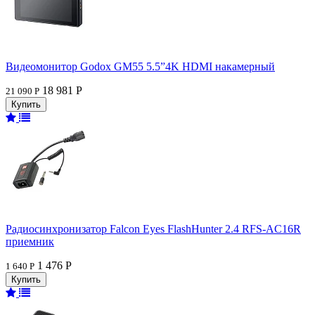
Видеомонитор Godox GM55 5.5”4K HDMI накамерный
18 981 Р
21 090 Р
Радиосинхронизатор Falcon Eyes FlashHunter 2.4 RFS-AC16R
приемник
1 476 Р
1 640 Р