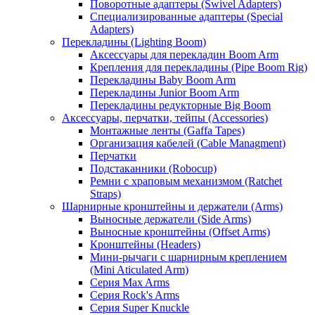
Поворотные адаптеры (Swivel Adapters)
Специализированные адаптеры (Special
Adapters)
Перекладины (Lighting Boom)
Аксессуары для перекладин Boom Arm
Крепления для перекладины (Pipe Boom Rig)
Перекладины Baby Boom Arm
Перекладины Junior Boom Arm
Перекладины редукторные Big Boom
Аксессуары, перчатки, тейпы (Accessories)
Монтажные ленты (Gaffa Tapes)
Организация кабелей (Cable Managment)
Перчатки
Подстаканники (Robocup)
Ремни с храповым механизмом (Ratchet
Straps)
Шарнирные кронштейны и держатели (Arms)
Выносные держатели (Side Arms)
Выносные кронштейны (Offset Arms)
Кронштейны (Headers)
Мини-рычаги с шарнирным креплением
(Mini Aticulated Arm)
Серия Max Arms
Серия Rock's Arms
Серия Super Knuckle