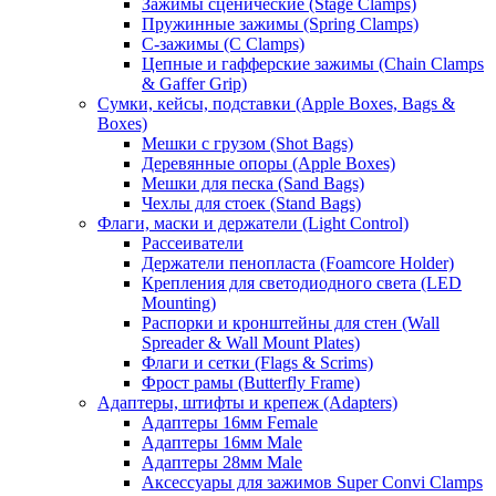
Зажимы сценические (Stage Clamps)
Пружинные зажимы (Spring Clamps)
С-зажимы (C Clamps)
Цепные и гафферские зажимы (Chain Clamps
& Gaffer Grip)
Сумки, кейсы, подставки (Apple Boxes, Bags &
Boxes)
Мешки с грузом (Shot Bags)
Деревянные опоры (Apple Boxes)
Мешки для песка (Sand Bags)
Чехлы для стоек (Stand Bags)
Флаги, маски и держатели (Light Control)
Рассеиватели
Держатели пенопласта (Foamcore Holder)
Крепления для светодиодного света (LED
Mounting)
Распорки и кронштейны для стен (Wall
Spreader & Wall Mount Plates)
Флаги и сетки (Flags & Scrims)
Фрост рамы (Butterfly Frame)
Адаптеры, штифты и крепеж (Adapters)
Адаптеры 16мм Female
Адаптеры 16мм Male
Адаптеры 28мм Male
Аксессуары для зажимов Super Convi Clamps