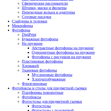
Сферические рассеиватели
Шторки, маски и фильтры
Переходные кольца и адаптеры
Сотовые насадки
Слайдеры и тележки
Микрофоны
Фотофоны
DigiPrint
Бумажные фотофоны
На пружине
Абстрактные фотофоны на пружине
Одноцветные фотофоны на пружине
Фотофоны с рисунком на пружине
Пластиковые фотофоны
Хромакей
Тканевые фотофоны
Муслиновые фотофоны
Хлопчатобумажные
Флизелиновые
Фотобоксы и столы для предметной съемки
Платформы поворотные
Фотобоксы
Фотостолы для предметной съемки
Фотостолы
Фотостолы с подсветкой