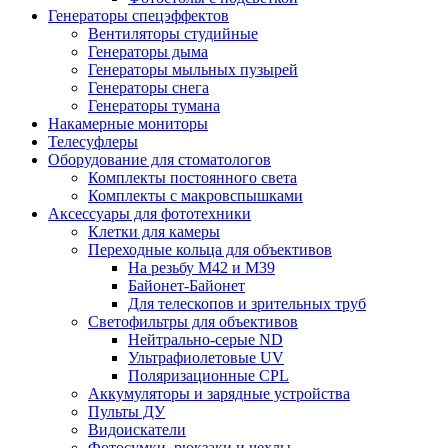
Генераторы спецэффектов
Вентиляторы студийные
Генераторы дыма
Генераторы мыльных пузырей
Генераторы снега
Генераторы тумана
Накамерные мониторы
Телесуфлеры
Оборудование для стоматологов
Комплекты постоянного света
Комплекты с макровспышками
Аксессуары для фототехники
Клетки для камеры
Переходные кольца для объективов
На резьбу М42 и М39
Байонет-Байонет
Для телескопов и зрительных труб
Светофильтры для объективов
Нейтрально-серые ND
Ультрафиолетовые UV
Поляризационные CPL
Аккумуляторы и зарядные устройства
Пульты ДУ
Видоискатели
Фотосумки, рюкзаки и чехлы