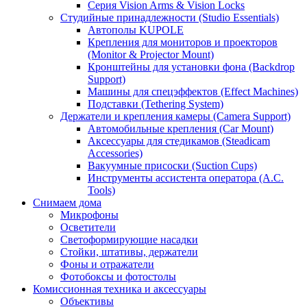
Серия Vision Arms & Vision Locks
Студийные принадлежности (Studio Essentials)
Автополы KUPOLE
Крепления для мониторов и проекторов
(Monitor & Projector Mount)
Кронштейны для установки фона (Backdrop
Support)
Машины для спецэффектов (Effect Machines)
Подставки (Tethering System)
Держатели и крепления камеры (Camera Support)
Автомобильные крепления (Car Mount)
Аксессуары для стедикамов (Steadicam
Accessories)
Вакуумные присоски (Suction Cups)
Инструменты ассистента оператора (A.C.
Tools)
Снимаем дома
Микрофоны
Осветители
Светоформирующие насадки
Стойки, штативы, держатели
Фоны и отражатели
Фотобоксы и фотостолы
Комиссионная техника и аксессуары
Объективы