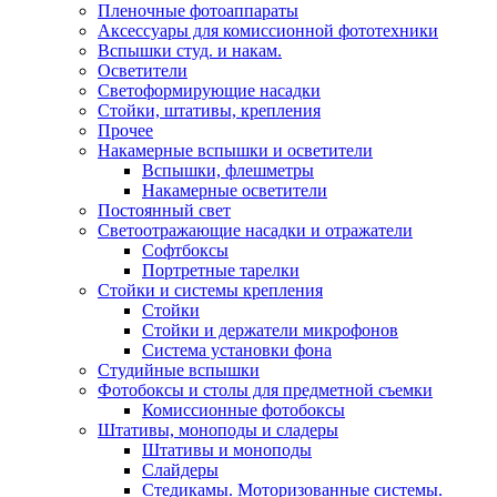
Пленочные фотоаппараты
Аксессуары для комиссионной фототехники
Вспышки студ. и накам.
Осветители
Светоформирующие насадки
Стойки, штативы, крепления
Прочее
Накамерные вспышки и осветители
Вспышки, флешметры
Накамерные осветители
Постоянный свет
Светоотражающие насадки и отражатели
Софтбоксы
Портретные тарелки
Стойки и системы крепления
Стойки
Стойки и держатели микрофонов
Система установки фона
Студийные вспышки
Фотобоксы и столы для предметной съемки
Комиссионные фотобоксы
Штативы, моноподы и сладеры
Штативы и моноподы
Слайдеры
Стедикамы. Моторизованные системы.