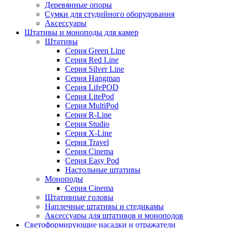
Деревянные опоры
Сумки для студийного оборудования
Аксессуары
Штативы и моноподы для камер
Штативы
Серия Green Line
Серия Red Line
Серия Silver Line
Серия Hangman
Серия LifePOD
Серия LitePod
Серия MultiPod
Серия R-Line
Серия Studio
Серия X-Line
Серия Travel
Серия Cinema
Серия Easy Pod
Настольные штативы
Моноподы
Серия Cinema
Штативные головы
Наплечные штативы и стедикамы
Аксессуары для штативов и моноподов
Светоформирующие насадки и отражатели