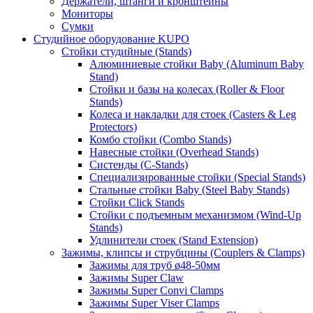
Держатели, штанги и кронштейны
Мониторы
Сумки
Студийное оборудование KUPO
Стойки студийные (Stands)
Алюминиевые стойки Baby (Aluminum Baby
Stand)
Стойки и базы на колесах (Roller & Floor
Stands)
Колеса и накладки для стоек (Casters & Leg
Protectors)
Комбо стойки (Combo Stands)
Навесные стойки (Overhead Stands)
Систенды (C-Stands)
Специализированные стойки (Special Stands)
Стальные стойки Baby (Steel Baby Stands)
Стойки Click Stands
Стойки с подъемным механизмом (Wind-Up
Stands)
Удлинители стоек (Stand Extension)
Зажимы, клипсы и струбцины (Couplers & Clamps)
Зажимы для труб ø48-50мм
Зажимы Super Claw
Зажимы Super Convi Clamps
Зажимы Super Viser Clamps