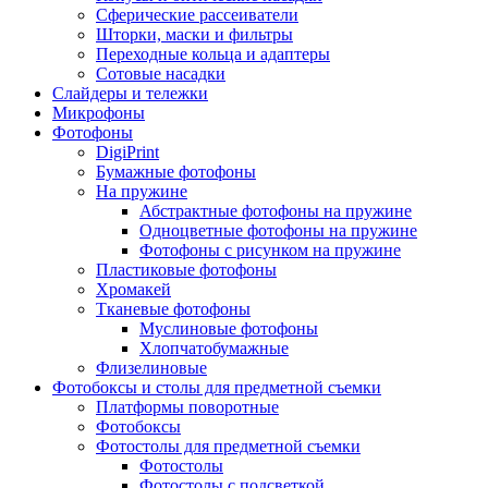
Сферические рассеиватели
Шторки, маски и фильтры
Переходные кольца и адаптеры
Сотовые насадки
Слайдеры и тележки
Микрофоны
Фотофоны
DigiPrint
Бумажные фотофоны
На пружине
Абстрактные фотофоны на пружине
Одноцветные фотофоны на пружине
Фотофоны с рисунком на пружине
Пластиковые фотофоны
Хромакей
Тканевые фотофоны
Муслиновые фотофоны
Хлопчатобумажные
Флизелиновые
Фотобоксы и столы для предметной съемки
Платформы поворотные
Фотобоксы
Фотостолы для предметной съемки
Фотостолы
Фотостолы с подсветкой