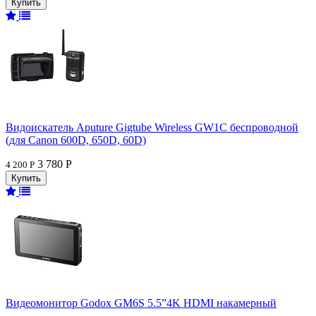
Видоискатель Aputure Gigtube Wireless GW1C беспроводной
(для Canon 600D, 650D, 60D)
3 780 Р
4 200 Р
Видеомонитор Godox GM6S 5.5”4K HDMI накамерный