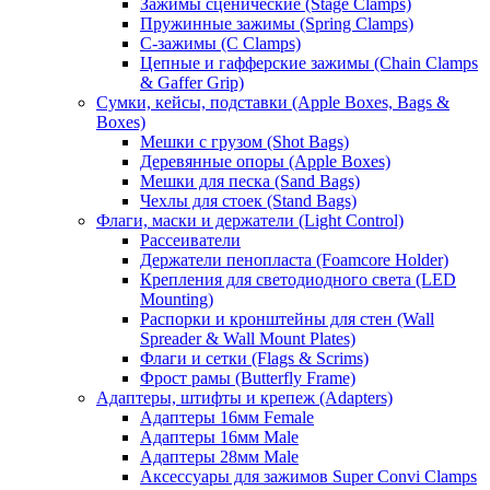
Зажимы сценические (Stage Clamps)
Пружинные зажимы (Spring Clamps)
С-зажимы (C Clamps)
Цепные и гафферские зажимы (Chain Clamps
& Gaffer Grip)
Сумки, кейсы, подставки (Apple Boxes, Bags &
Boxes)
Мешки с грузом (Shot Bags)
Деревянные опоры (Apple Boxes)
Мешки для песка (Sand Bags)
Чехлы для стоек (Stand Bags)
Флаги, маски и держатели (Light Control)
Рассеиватели
Держатели пенопласта (Foamcore Holder)
Крепления для светодиодного света (LED
Mounting)
Распорки и кронштейны для стен (Wall
Spreader & Wall Mount Plates)
Флаги и сетки (Flags & Scrims)
Фрост рамы (Butterfly Frame)
Адаптеры, штифты и крепеж (Adapters)
Адаптеры 16мм Female
Адаптеры 16мм Male
Адаптеры 28мм Male
Аксессуары для зажимов Super Convi Clamps