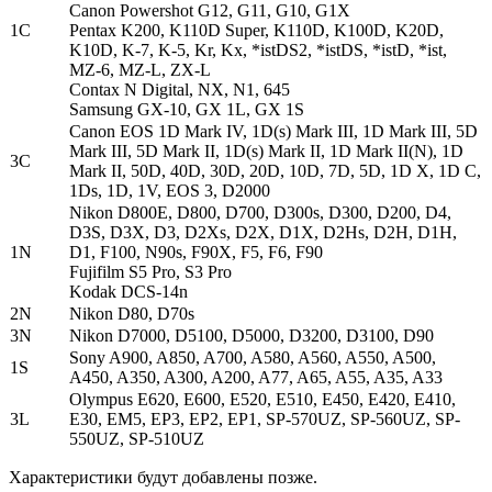
Canon Powershot G12, G11, G10, G1X
1C
Pentax K200, K110D Super, K110D, K100D, K20D,
K10D, K-7, K-5, Kr, Kx, *istDS2, *istDS, *istD, *ist,
MZ-6, MZ-L, ZX-L
Contax N Digital, NX, N1, 645
Samsung GX-10, GX 1L, GX 1S
Canon EOS 1D Mark IV, 1D(s) Mark III, 1D Mark III, 5D
Mark III, 5D Mark II, 1D(s) Mark II, 1D Mark II(N), 1D
3C
Mark II, 50D, 40D, 30D, 20D, 10D, 7D, 5D, 1D X, 1D C,
1Ds, 1D, 1V, EOS 3, D2000
Nikon D800E, D800, D700, D300s, D300, D200, D4,
D3S, D3X, D3, D2Xs, D2X, D1X, D2Hs, D2H, D1H,
1N
D1, F100, N90s, F90X, F5, F6, F90
Fujifilm S5 Pro, S3 Pro
Kodak DCS-14n
2N
Nikon D80, D70s
3N
Nikon D7000, D5100, D5000, D3200, D3100, D90
Sony A900, A850, A700, A580, A560, A550, A500,
1S
A450, A350, A300, A200, A77, A65, A55, A35, A33
Olympus E620, E600, E520, E510, E450, E420, E410,
3L
E30, EM5, EP3, EP2, EP1, SP-570UZ, SP-560UZ, SP-
550UZ, SP-510UZ
Характеристики будут добавлены позже.