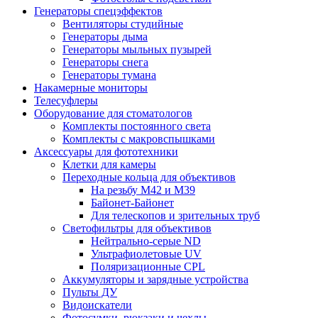
Генераторы спецэффектов
Вентиляторы студийные
Генераторы дыма
Генераторы мыльных пузырей
Генераторы снега
Генераторы тумана
Накамерные мониторы
Телесуфлеры
Оборудование для стоматологов
Комплекты постоянного света
Комплекты с макровспышками
Аксессуары для фототехники
Клетки для камеры
Переходные кольца для объективов
На резьбу М42 и М39
Байонет-Байонет
Для телескопов и зрительных труб
Светофильтры для объективов
Нейтрально-серые ND
Ультрафиолетовые UV
Поляризационные CPL
Аккумуляторы и зарядные устройства
Пульты ДУ
Видоискатели
Фотосумки, рюкзаки и чехлы