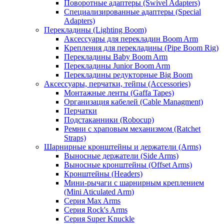
Поворотные адаптеры (Swivel Adapters)
Специализированные адаптеры (Special
Adapters)
Перекладины (Lighting Boom)
Аксессуары для перекладин Boom Arm
Крепления для перекладины (Pipe Boom Rig)
Перекладины Baby Boom Arm
Перекладины Junior Boom Arm
Перекладины редукторные Big Boom
Аксессуары, перчатки, тейпы (Accessories)
Монтажные ленты (Gaffa Tapes)
Организация кабелей (Cable Managment)
Перчатки
Подстаканники (Robocup)
Ремни с храповым механизмом (Ratchet
Straps)
Шарнирные кронштейны и держатели (Arms)
Выносные держатели (Side Arms)
Выносные кронштейны (Offset Arms)
Кронштейны (Headers)
Мини-рычаги с шарнирным креплением
(Mini Aticulated Arm)
Серия Max Arms
Серия Rock's Arms
Серия Super Knuckle