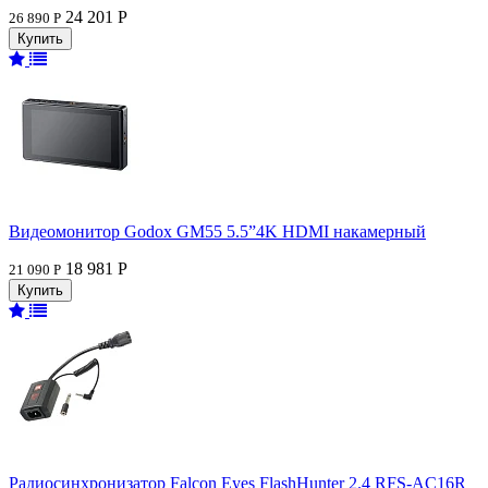
24 201 Р
26 890 Р
Видеомонитор Godox GM55 5.5”4K HDMI накамерный
18 981 Р
21 090 Р
Радиосинхронизатор Falcon Eyes FlashHunter 2.4 RFS-AC16R