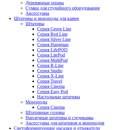
Деревянные опоры
Сумки для студийного оборудования
Аксессуары
Штативы и моноподы для камер
Штативы
Серия Green Line
Серия Red Line
Серия Silver Line
Серия Hangman
Серия LifePOD
Серия LitePod
Серия MultiPod
Серия R-Line
Серия Studio
Серия X-Line
Серия Travel
Серия Cinema
Серия Easy Pod
Настольные штативы
Моноподы
Серия Cinema
Штативные головы
Наплечные штативы и стедикамы
Аксессуары для штативов и моноподов
Светоформирующие насадки и отражатели