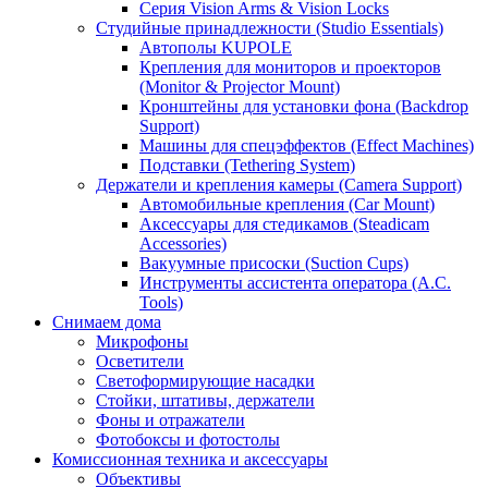
Серия Vision Arms & Vision Locks
Студийные принадлежности (Studio Essentials)
Автополы KUPOLE
Крепления для мониторов и проекторов
(Monitor & Projector Mount)
Кронштейны для установки фона (Backdrop
Support)
Машины для спецэффектов (Effect Machines)
Подставки (Tethering System)
Держатели и крепления камеры (Camera Support)
Автомобильные крепления (Car Mount)
Аксессуары для стедикамов (Steadicam
Accessories)
Вакуумные присоски (Suction Cups)
Инструменты ассистента оператора (A.C.
Tools)
Снимаем дома
Микрофоны
Осветители
Светоформирующие насадки
Стойки, штативы, держатели
Фоны и отражатели
Фотобоксы и фотостолы
Комиссионная техника и аксессуары
Объективы