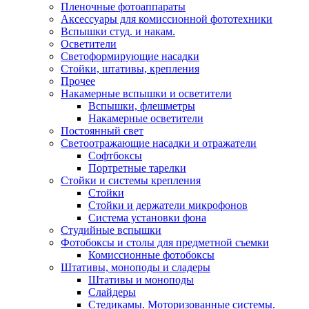
Пленочные фотоаппараты
Аксессуары для комиссионной фототехники
Вспышки студ. и накам.
Осветители
Светоформирующие насадки
Стойки, штативы, крепления
Прочее
Накамерные вспышки и осветители
Вспышки, флешметры
Накамерные осветители
Постоянный свет
Светоотражающие насадки и отражатели
Софтбоксы
Портретные тарелки
Стойки и системы крепления
Стойки
Стойки и держатели микрофонов
Система установки фона
Студийные вспышки
Фотобоксы и столы для предметной съемки
Комиссионные фотобоксы
Штативы, моноподы и сладеры
Штативы и моноподы
Слайдеры
Стедикамы. Моторизованные системы.