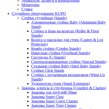
Держатели, штанги и кронштейны
Мониторы
Сумки
Студийное оборудование KUPO
Стойки студийные (Stands)
Алюминиевые стойки Baby (Aluminum Baby
Stand)
Стойки и базы на колесах (Roller & Floor
Stands)
Колеса и накладки для стоек (Casters & Leg
Protectors)
Комбо стойки (Combo Stands)
Навесные стойки (Overhead Stands)
Систенды (C-Stands)
Специализированные стойки (Special Stands)
Стальные стойки Baby (Steel Baby Stands)
Стойки Click Stands
Стойки с подъемным механизмом (Wind-Up
Stands)
Удлинители стоек (Stand Extension)
Зажимы, клипсы и струбцины (Couplers & Clamps)
Зажимы для труб ø48-50мм
Зажимы Super Claw
Зажимы Super Convi Clamps
Зажимы Super Viser Clamps