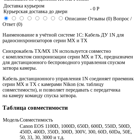
Доставка курьером
-
0 Р
Курьерская доставка до двери
Описание
Отзывы (0)
Вопрос /
Ответ (0)
Наименование в учётной системе 1С: Кабель ДУ 1N для
радиосинхронизаторов серии MX и TX
Синхрокабель TX/MX 1N используется совместно
с комплектом синхронизации серии MX и TX, предназначен
для дистанционного беспроводного управления спуском
затвора камеры.
Кабель дистанционного управления 1N соединяет приемник
серии MX и TX с камерами Nikon (см. таблицу
совместимости), и позволяет передавать с передатчика
на камеру команду спуска затвора.
Таблица совместимости
Модель
Совместимость
Canon EOS 1100D, 1000D, 650D, 600D, 550D, 500D,
450D, 400D, 350D, 300D, 300V, 300, 60D, 60Da, 50E,
50, 33, 30, 3000 и т.д.