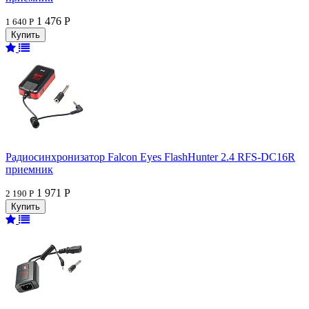
1 476 Р
1 640 Р
Радиосинхронизатор Falcon Eyes FlashHunter 2.4 RFS-DC16R
приемник
1 971 Р
2 190 Р