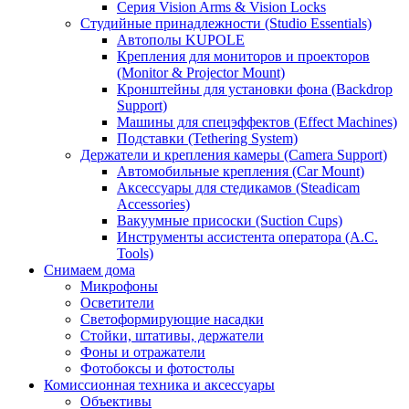
Серия Vision Arms & Vision Locks
Студийные принадлежности (Studio Essentials)
Автополы KUPOLE
Крепления для мониторов и проекторов
(Monitor & Projector Mount)
Кронштейны для установки фона (Backdrop
Support)
Машины для спецэффектов (Effect Machines)
Подставки (Tethering System)
Держатели и крепления камеры (Camera Support)
Автомобильные крепления (Car Mount)
Аксессуары для стедикамов (Steadicam
Accessories)
Вакуумные присоски (Suction Cups)
Инструменты ассистента оператора (A.C.
Tools)
Снимаем дома
Микрофоны
Осветители
Светоформирующие насадки
Стойки, штативы, держатели
Фоны и отражатели
Фотобоксы и фотостолы
Комиссионная техника и аксессуары
Объективы