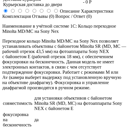
-
0 Р
Курьерская доставка до двери
Описание
Характеристики
Комплектация
Отзывы (0)
Вопрос / Ответ (0)
Наименование в учётной системе 1С: Кольцо переходное
Minolta MD/MC на Sony Nex
Переходное кольцо Minolta MD/MC на Sony Nex позволяет
устанавливать объективы с байонетом Minolta SR (MD, MC —
рабочий отрезок 43,5 мм) на фотоаппараты Sony NEX
с байонетом E (рабочий отрезок 18 мм), с обеспечением
фокусировки на бесконечность. Данная модель не имеет
электронных контактов, в связи с чем отсутствует
подтверждение фокусировки. Работает с режимами М или
Av (камера выберет выдержку под установленную вручную
на объективе диафрагму). Фокусировка и управление
диафрагмой производятся в ручном режиме.
для установки объективов с байонетом
совместимость
Minolta SR (MD, MC) на фотоаппараты Sony
NEX с байонетом E
фокусировка
на
да
бесконечность