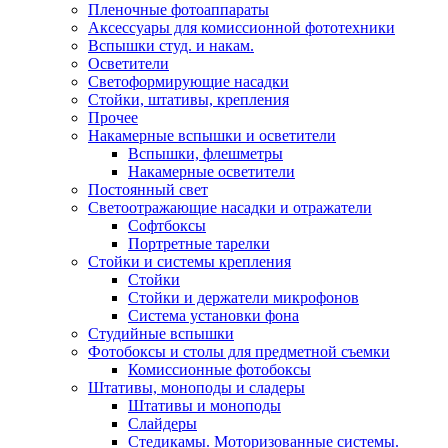
Пленочные фотоаппараты
Аксессуары для комиссионной фототехники
Вспышки студ. и накам.
Осветители
Светоформирующие насадки
Стойки, штативы, крепления
Прочее
Накамерные вспышки и осветители
Вспышки, флешметры
Накамерные осветители
Постоянный свет
Светоотражающие насадки и отражатели
Софтбоксы
Портретные тарелки
Стойки и системы крепления
Стойки
Стойки и держатели микрофонов
Система установки фона
Студийные вспышки
Фотобоксы и столы для предметной съемки
Комиссионные фотобоксы
Штативы, моноподы и сладеры
Штативы и моноподы
Слайдеры
Стедикамы. Моторизованные системы.