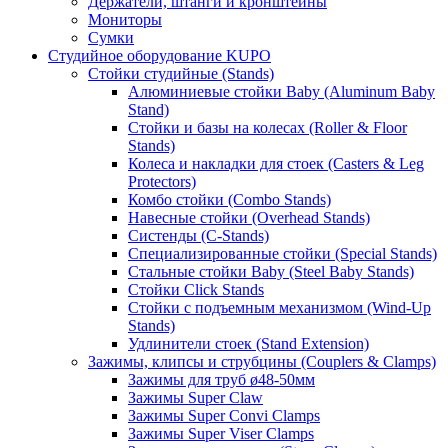
Держатели, штанги и кронштейны
Мониторы
Сумки
Студийное оборудование KUPO
Стойки студийные (Stands)
Алюминиевые стойки Baby (Aluminum Baby
Stand)
Стойки и базы на колесах (Roller & Floor
Stands)
Колеса и накладки для стоек (Casters & Leg
Protectors)
Комбо стойки (Combo Stands)
Навесные стойки (Overhead Stands)
Систенды (C-Stands)
Специализированные стойки (Special Stands)
Стальные стойки Baby (Steel Baby Stands)
Стойки Click Stands
Стойки с подъемным механизмом (Wind-Up
Stands)
Удлинители стоек (Stand Extension)
Зажимы, клипсы и струбцины (Couplers & Clamps)
Зажимы для труб ø48-50мм
Зажимы Super Claw
Зажимы Super Convi Clamps
Зажимы Super Viser Clamps