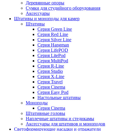
Деревянные опоры
Сумки для студийного оборудования
Аксессуары
Штативы и моноподы для камер
Штативы
Серия Green Line
Серия Red Line
Серия Silver Line
Серия Hangman
Серия LifePOD
Серия LitePod
Серия MultiPod
Серия R-Line
Серия Studio
Серия X-Line
Серия Travel
Серия Cinema
Серия Easy Pod
Настольные штативы
Моноподы
Серия Cinema
Штативные головы
Наплечные штативы и стедикамы
Аксессуары для штативов и моноподов
Светоформирующие насадки и отражатели