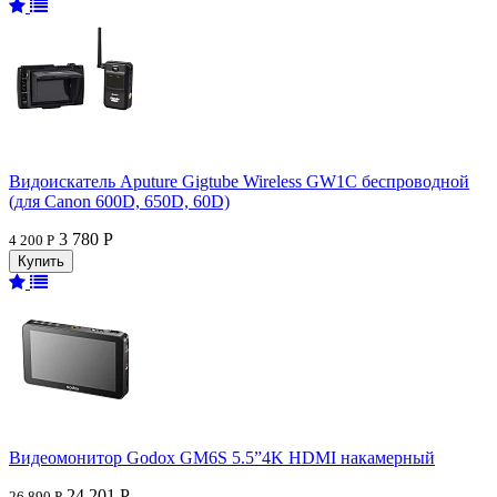
Видоискатель Aputure Gigtube Wireless GW1C беспроводной
(для Canon 600D, 650D, 60D)
3 780 Р
4 200 Р
Видеомонитор Godox GM6S 5.5”4K HDMI накамерный
24 201 Р
26 890 Р