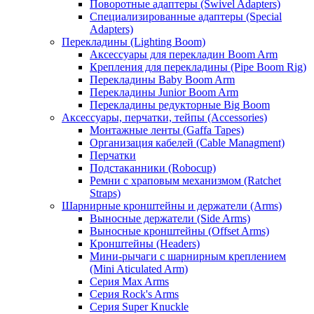
Поворотные адаптеры (Swivel Adapters)
Специализированные адаптеры (Special
Adapters)
Перекладины (Lighting Boom)
Аксессуары для перекладин Boom Arm
Крепления для перекладины (Pipe Boom Rig)
Перекладины Baby Boom Arm
Перекладины Junior Boom Arm
Перекладины редукторные Big Boom
Аксессуары, перчатки, тейпы (Accessories)
Монтажные ленты (Gaffa Tapes)
Организация кабелей (Cable Managment)
Перчатки
Подстаканники (Robocup)
Ремни с храповым механизмом (Ratchet
Straps)
Шарнирные кронштейны и держатели (Arms)
Выносные держатели (Side Arms)
Выносные кронштейны (Offset Arms)
Кронштейны (Headers)
Мини-рычаги с шарнирным креплением
(Mini Aticulated Arm)
Серия Max Arms
Серия Rock's Arms
Серия Super Knuckle