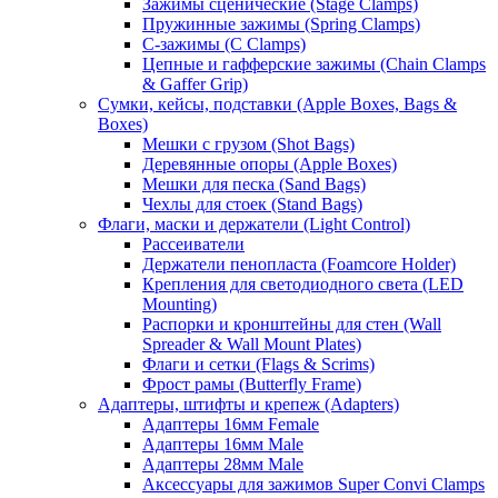
Зажимы сценические (Stage Clamps)
Пружинные зажимы (Spring Clamps)
С-зажимы (C Clamps)
Цепные и гафферские зажимы (Chain Clamps
& Gaffer Grip)
Сумки, кейсы, подставки (Apple Boxes, Bags &
Boxes)
Мешки с грузом (Shot Bags)
Деревянные опоры (Apple Boxes)
Мешки для песка (Sand Bags)
Чехлы для стоек (Stand Bags)
Флаги, маски и держатели (Light Control)
Рассеиватели
Держатели пенопласта (Foamcore Holder)
Крепления для светодиодного света (LED
Mounting)
Распорки и кронштейны для стен (Wall
Spreader & Wall Mount Plates)
Флаги и сетки (Flags & Scrims)
Фрост рамы (Butterfly Frame)
Адаптеры, штифты и крепеж (Adapters)
Адаптеры 16мм Female
Адаптеры 16мм Male
Адаптеры 28мм Male
Аксессуары для зажимов Super Convi Clamps