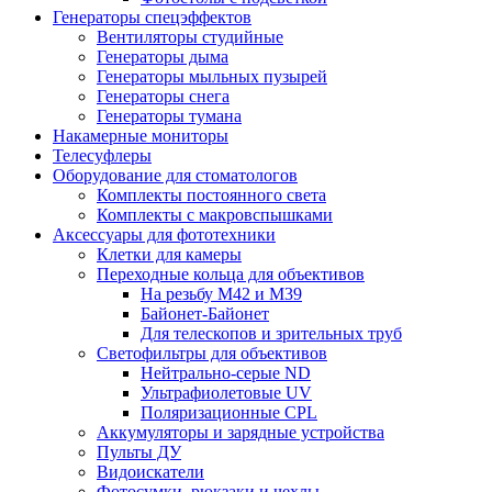
Генераторы спецэффектов
Вентиляторы студийные
Генераторы дыма
Генераторы мыльных пузырей
Генераторы снега
Генераторы тумана
Накамерные мониторы
Телесуфлеры
Оборудование для стоматологов
Комплекты постоянного света
Комплекты с макровспышками
Аксессуары для фототехники
Клетки для камеры
Переходные кольца для объективов
На резьбу М42 и М39
Байонет-Байонет
Для телескопов и зрительных труб
Светофильтры для объективов
Нейтрально-серые ND
Ультрафиолетовые UV
Поляризационные CPL
Аккумуляторы и зарядные устройства
Пульты ДУ
Видоискатели
Фотосумки, рюкзаки и чехлы