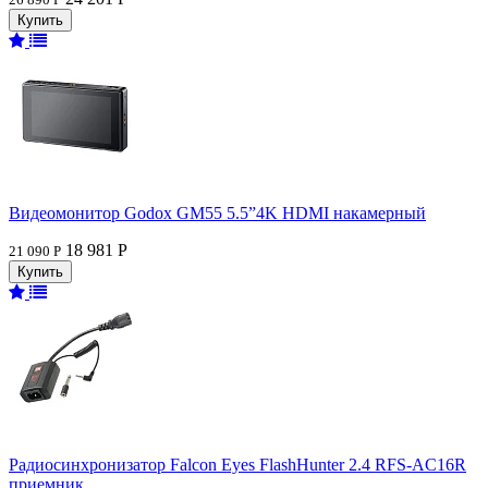
Видеомонитор Godox GM55 5.5”4K HDMI накамерный
18 981 Р
21 090 Р
Радиосинхронизатор Falcon Eyes FlashHunter 2.4 RFS-AC16R
приемник