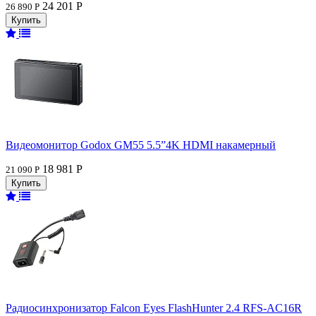
24 201 Р
26 890 Р
Видеомонитор Godox GM55 5.5”4K HDMI накамерный
18 981 Р
21 090 Р
Радиосинхронизатор Falcon Eyes FlashHunter 2.4 RFS-AC16R