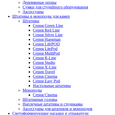
Деревянные опоры
Сумки для студийного оборудования
Аксессуары
Штативы и моноподы для камер
Штативы
Серия Green Line
Серия Red Line
Серия Silver Line
Серия Hangman
Серия LifePOD
Серия LitePod
Серия MultiPod
Серия R-Line
Серия Studio
Серия X-Line
Серия Travel
Серия Cinema
Серия Easy Pod
Настольные штативы
Моноподы
Серия Cinema
Штативные головы
Наплечные штативы и стедикамы
Аксессуары для штативов и моноподов
Светоформирующие насадки и отражатели