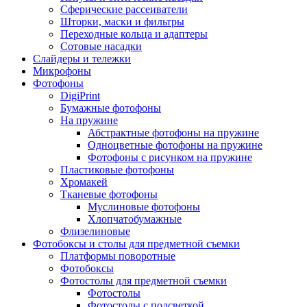
Сферические рассеиватели
Шторки, маски и фильтры
Переходные кольца и адаптеры
Сотовые насадки
Слайдеры и тележки
Микрофоны
Фотофоны
DigiPrint
Бумажные фотофоны
На пружине
Абстрактные фотофоны на пружине
Одноцветные фотофоны на пружине
Фотофоны с рисунком на пружине
Пластиковые фотофоны
Хромакей
Тканевые фотофоны
Муслиновые фотофоны
Хлопчатобумажные
Флизелиновые
Фотобоксы и столы для предметной съемки
Платформы поворотные
Фотобоксы
Фотостолы для предметной съемки
Фотостолы
Фотостолы с подсветкой