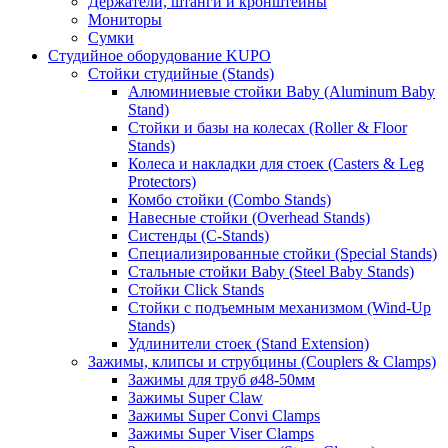
Держатели, штанги и кронштейны
Мониторы
Сумки
Студийное оборудование KUPO
Стойки студийные (Stands)
Алюминиевые стойки Baby (Aluminum Baby
Stand)
Стойки и базы на колесах (Roller & Floor
Stands)
Колеса и накладки для стоек (Casters & Leg
Protectors)
Комбо стойки (Combo Stands)
Навесные стойки (Overhead Stands)
Систенды (C-Stands)
Специализированные стойки (Special Stands)
Стальные стойки Baby (Steel Baby Stands)
Стойки Click Stands
Стойки с подъемным механизмом (Wind-Up
Stands)
Удлинители стоек (Stand Extension)
Зажимы, клипсы и струбцины (Couplers & Clamps)
Зажимы для труб ø48-50мм
Зажимы Super Claw
Зажимы Super Convi Clamps
Зажимы Super Viser Clamps