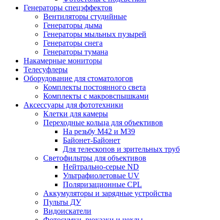
Генераторы спецэффектов
Вентиляторы студийные
Генераторы дыма
Генераторы мыльных пузырей
Генераторы снега
Генераторы тумана
Накамерные мониторы
Телесуфлеры
Оборудование для стоматологов
Комплекты постоянного света
Комплекты с макровспышками
Аксессуары для фототехники
Клетки для камеры
Переходные кольца для объективов
На резьбу М42 и М39
Байонет-Байонет
Для телескопов и зрительных труб
Светофильтры для объективов
Нейтрально-серые ND
Ультрафиолетовые UV
Поляризационные CPL
Аккумуляторы и зарядные устройства
Пульты ДУ
Видоискатели
Фотосумки, рюкзаки и чехлы