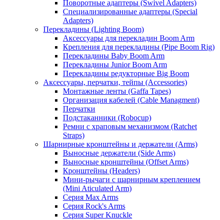
Поворотные адаптеры (Swivel Adapters)
Специализированные адаптеры (Special
Adapters)
Перекладины (Lighting Boom)
Аксессуары для перекладин Boom Arm
Крепления для перекладины (Pipe Boom Rig)
Перекладины Baby Boom Arm
Перекладины Junior Boom Arm
Перекладины редукторные Big Boom
Аксессуары, перчатки, тейпы (Accessories)
Монтажные ленты (Gaffa Tapes)
Организация кабелей (Cable Managment)
Перчатки
Подстаканники (Robocup)
Ремни с храповым механизмом (Ratchet
Straps)
Шарнирные кронштейны и держатели (Arms)
Выносные держатели (Side Arms)
Выносные кронштейны (Offset Arms)
Кронштейны (Headers)
Мини-рычаги с шарнирным креплением
(Mini Aticulated Arm)
Серия Max Arms
Серия Rock's Arms
Серия Super Knuckle