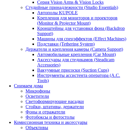
Серия Vision Arms & Vision Locks
Студийные принадлежности (Studio Essentials)
Автополы KUPOLE
Крепления для мониторов и проекторов
(Monitor & Projector Mount)
Кронштейны для установки фона (Backdrop
Support)
Машины для спецэффектов (Effect Machines)
Подставки (Tethering System)
Держатели и крепления камеры (Camera Support)
Автомобильные крепления (Car Mount)
Аксессуары для стедикамов (Steadicam
Accessories)
Вакуумные присоски (Suction Cups)
Инструменты ассистента оператора (A.C.
Tools)
Снимаем дома
Микрофоны
Осветители
Светоформирующие насадки
Стойки, штативы, держатели
Фоны и отражатели
Фотобоксы и фотостолы
Комиссионная техника и аксессуары
Объективы