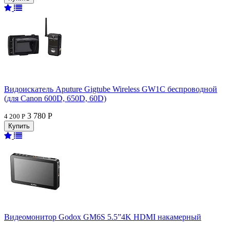
Видоискатель Aputure Gigtube Wireless GW1C беспроводной
(для Canon 600D, 650D, 60D)
3 780 Р
4 200 Р
Видеомонитор Godox GM6S 5.5”4K HDMI накамерный