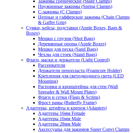
Зажимы сценические (Stage Clamps)
Пружинные зажимы (Spring Clamps)
С-зажимы (C Clamps)
Цепные и гафферские зажимы (Chain Clamps
& Gaffer Grip)
Сумки, кейсы, подставки (Apple Boxes, Bags &
Boxes)
Мешки с грузом (Shot Bags)
Деревянные опоры (Apple Boxes)
Мешки для песка (Sand Bags)
Чехлы для стоек (Stand Bags)
Флаги, маски и держатели (Light Control)
Рассеиватели
Держатели пенопласта (Foamcore Holder)
Крепления для светодиодного света (LED
Mounting)
Распорки и кронштейны для стен (Wall
Spreader & Wall Mount Plates)
Флаги и сетки (Flags & Scrims)
Фрост рамы (Butterfly Frame)
Адаптеры, штифты и крепеж (Adapters)
Адаптеры 16мм Female
Адаптеры 16мм Male
Адаптеры 28мм Male
Аксессуары для зажимов Super Convi Clamps