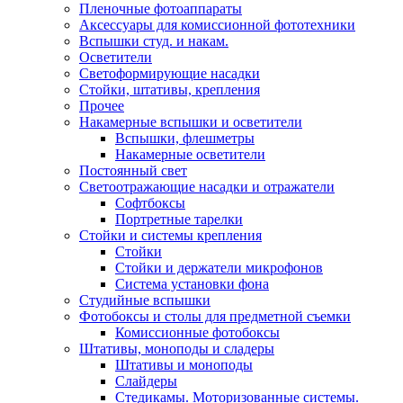
Пленочные фотоаппараты
Аксессуары для комиссионной фототехники
Вспышки студ. и накам.
Осветители
Светоформирующие насадки
Стойки, штативы, крепления
Прочее
Накамерные вспышки и осветители
Вспышки, флешметры
Накамерные осветители
Постоянный свет
Светоотражающие насадки и отражатели
Софтбоксы
Портретные тарелки
Стойки и системы крепления
Стойки
Стойки и держатели микрофонов
Система установки фона
Студийные вспышки
Фотобоксы и столы для предметной съемки
Комиссионные фотобоксы
Штативы, моноподы и сладеры
Штативы и моноподы
Слайдеры
Стедикамы. Моторизованные системы.