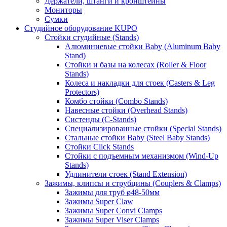
Держатели, штанги и кронштейны
Мониторы
Сумки
Студийное оборудование KUPO
Стойки студийные (Stands)
Алюминиевые стойки Baby (Aluminum Baby
Stand)
Стойки и базы на колесах (Roller & Floor
Stands)
Колеса и накладки для стоек (Casters & Leg
Protectors)
Комбо стойки (Combo Stands)
Навесные стойки (Overhead Stands)
Систенды (C-Stands)
Специализированные стойки (Special Stands)
Стальные стойки Baby (Steel Baby Stands)
Стойки Click Stands
Стойки с подъемным механизмом (Wind-Up
Stands)
Удлинители стоек (Stand Extension)
Зажимы, клипсы и струбцины (Couplers & Clamps)
Зажимы для труб ø48-50мм
Зажимы Super Claw
Зажимы Super Convi Clamps
Зажимы Super Viser Clamps