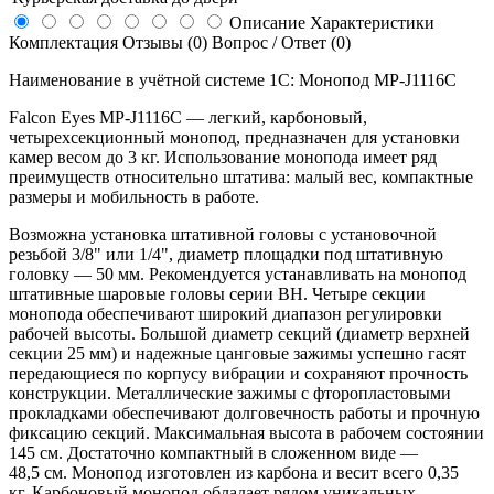
Описание
Характеристики
Комплектация
Отзывы (0)
Вопрос / Ответ (0)
Наименование в учётной системе 1С: Монопод MP-J1116C
Falcon Eyes
MP-J1116C
— легкий, карбоновый,
четырехсекционный монопод, предназначен для установки
камер весом до 3 кг. Использование монопода имеет ряд
преимуществ относительно штатива: малый вес, компактные
размеры и мобильность в работе.
Возможна установка штативной головы с установочной
резьбой 3/8" или 1/4", диаметр площадки под штативную
головку — 50 мм. Рекомендуется устанавливать на монопод
штативные шаровые головы серии BH. Четыре секции
монопода обеспечивают широкий диапазон регулировки
рабочей высоты. Большой диаметр секций (диаметр верхней
секции 25 мм) и надежные цанговые зажимы успешно гасят
передающиеся по корпусу вибрации и сохраняют прочность
конструкции. Металлические зажимы с фторопластовыми
прокладками обеспечивают долговечность работы и прочную
фиксацию секций. Максимальная высота в рабочем состоянии
145 см. Достаточно компактный в сложенном виде —
48,5 см. Монопод изготовлен из карбона и весит всего 0,35
кг. Карбоновый монопод обладает рядом уникальных