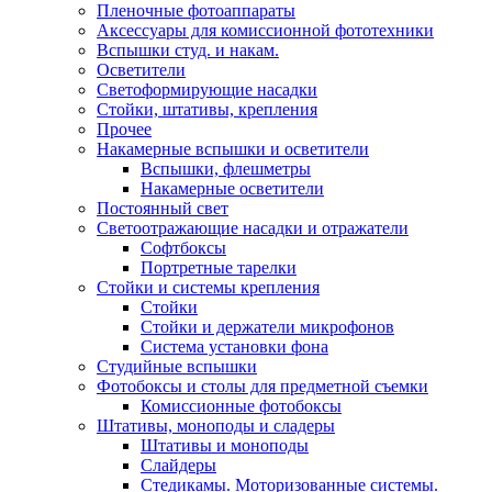
Пленочные фотоаппараты
Аксессуары для комиссионной фототехники
Вспышки студ. и накам.
Осветители
Светоформирующие насадки
Стойки, штативы, крепления
Прочее
Накамерные вспышки и осветители
Вспышки, флешметры
Накамерные осветители
Постоянный свет
Светоотражающие насадки и отражатели
Софтбоксы
Портретные тарелки
Стойки и системы крепления
Стойки
Стойки и держатели микрофонов
Система установки фона
Студийные вспышки
Фотобоксы и столы для предметной съемки
Комиссионные фотобоксы
Штативы, моноподы и сладеры
Штативы и моноподы
Слайдеры
Стедикамы. Моторизованные системы.