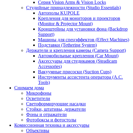
Серия Vision Arms & Vision Locks
Студийные принадлежности (Studio Essentials)
Автополы KUPOLE
Крепления для мониторов и проекторов
(Monitor & Projector Mount)
Кронштейны для установки фона (Backdrop
Support)
Машины для спецэффектов (Effect Machines)
Подставки (Tethering System)
Держатели и крепления камеры (Camera Support)
Автомобильные крепления (Car Mount)
Аксессуары для стедикамов (Steadicam
Accessories)
Вакуумные присоски (Suction Cups)
Инструменты ассистента оператора (A.C.
Tools)
Снимаем дома
Микрофоны
Осветители
Светоформирующие насадки
Стойки, штативы, держатели
Фоны и отражатели
Фотобоксы и фотостолы
Комиссионная техника и аксессуары
Объективы