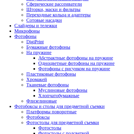
Сферические рассеиватели
Шторки, маски и фильтры
Переходные кольца и адаптеры
Сотовые насадки
Слайдеры и тележки
Микрофоны
Фотофоны
DigiPrint
Бумажные фотофоны
На пружине
Абстрактные фотофоны на пружине
Одноцветные фотофоны на пружине
Фотофоны с рисунком на пружине
Пластиковые фотофоны
Хромакей
Тканевые фотофоны
Муслиновые фотофоны
Хлопчатобумажные
Флизелиновые
Фотобоксы и столы для предметной съемки
Платформы поворотные
Фотобоксы
Фотостолы для предметной съемки
Фотостолы
Фотостолы с подсветкой