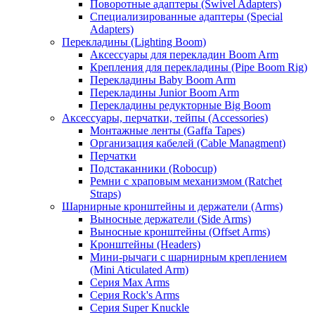
Поворотные адаптеры (Swivel Adapters)
Специализированные адаптеры (Special
Adapters)
Перекладины (Lighting Boom)
Аксессуары для перекладин Boom Arm
Крепления для перекладины (Pipe Boom Rig)
Перекладины Baby Boom Arm
Перекладины Junior Boom Arm
Перекладины редукторные Big Boom
Аксессуары, перчатки, тейпы (Accessories)
Монтажные ленты (Gaffa Tapes)
Организация кабелей (Cable Managment)
Перчатки
Подстаканники (Robocup)
Ремни с храповым механизмом (Ratchet
Straps)
Шарнирные кронштейны и держатели (Arms)
Выносные держатели (Side Arms)
Выносные кронштейны (Offset Arms)
Кронштейны (Headers)
Мини-рычаги с шарнирным креплением
(Mini Aticulated Arm)
Серия Max Arms
Серия Rock's Arms
Серия Super Knuckle