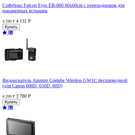
Софтбокс Falcon Eyes EB-060 60x60cm с переходником для
накамерных вспышек
4 131 Р
4 590 Р
Видоискатель Aputure Gigtube Wireless GW1C беспроводной
(для Canon 600D, 650D, 60D)
3 780 Р
4 200 Р