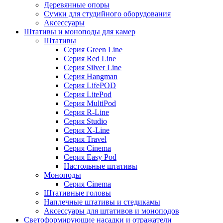
Деревянные опоры
Сумки для студийного оборудования
Аксессуары
Штативы и моноподы для камер
Штативы
Серия Green Line
Серия Red Line
Серия Silver Line
Серия Hangman
Серия LifePOD
Серия LitePod
Серия MultiPod
Серия R-Line
Серия Studio
Серия X-Line
Серия Travel
Серия Cinema
Серия Easy Pod
Настольные штативы
Моноподы
Серия Cinema
Штативные головы
Наплечные штативы и стедикамы
Аксессуары для штативов и моноподов
Светоформирующие насадки и отражатели