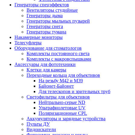
Генераторы спецэффектов
Вентиляторы студийные
Генераторы дыма
Генераторы мыльных пузырей
Генераторы снега
Генераторы тумана
Накамерные мониторы
Телесуфлеры
Оборудование для стоматологов
Комплекты постоянного света
Комплекты с макровспышками
Аксессуары для фототехники
Клетки для камеры
Переходные кольца для объективов
На резьбу М42 и М39
Байонет-Байонет
Для телескопов и зрительных труб
Светофильтры для объективов
Нейтрально-серые ND
Ультрафиолетовые UV
Поляризационные CPL
Аккумуляторы и зарядные устройства
Пульты ДУ
Видоискатели
Фотосумки, рюкзаки и чехлы