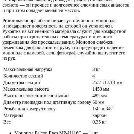
свойств — он прочнее и долговечнее алюминиевых аналогов
и при этом обладает меньшей массой.
Резиновая опора обеспечивает устойчивость монопода
и не царапает поверхность на которой он установлен.
Рукоятка из вспененного материала служит для комфортной
работы при отрицательных температурах и прочного
удерживания без проскальзывания. Монопод снабжен
ремешком для фиксации на руке, это предупредит падение
монопода с камерой, если фотограф случайно выпустит его
из рук.
Максимальная нагрузка
3 кг
Количество секций
4
Диаметры секций
25/21/17/13 мм
Максимальная высота
1450 мм
Высота в сложенном состоянии
485 мм
Диаметр площадки под штативную голову
50 мм
Резьба под камеру/голову
1/4" и 3/8"
Материал
карбон
Вес
0,35 кг
Монопод Falcon Eyes MP-J1116C — 1 шт