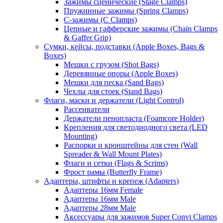
Зажимы сценические (Stage Clamps)
Пружинные зажимы (Spring Clamps)
С-зажимы (C Clamps)
Цепные и гафферские зажимы (Chain Clamps
& Gaffer Grip)
Сумки, кейсы, подставки (Apple Boxes, Bags &
Boxes)
Мешки с грузом (Shot Bags)
Деревянные опоры (Apple Boxes)
Мешки для песка (Sand Bags)
Чехлы для стоек (Stand Bags)
Флаги, маски и держатели (Light Control)
Рассеиватели
Держатели пенопласта (Foamcore Holder)
Крепления для светодиодного света (LED
Mounting)
Распорки и кронштейны для стен (Wall
Spreader & Wall Mount Plates)
Флаги и сетки (Flags & Scrims)
Фрост рамы (Butterfly Frame)
Адаптеры, штифты и крепеж (Adapters)
Адаптеры 16мм Female
Адаптеры 16мм Male
Адаптеры 28мм Male
Аксессуары для зажимов Super Convi Clamps