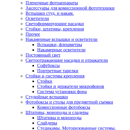
Пленочные фотоаппараты
Аксессуары для комиссионной фототехники
Вспышки студ. и накам.
Осветители
Светоформирующие насадки
Стойки, штативы, крепления
Прочее
Накамерные вспышки и осветители
Вспышки, флешметры
Накамерные осветители
Постоянный свет
Светоотражающие насадки и отражатели
Софтбоксы
Портретные тарелки
Стойки и системы крепления
Стойки
Стойки и держатели микрофонов
Система установки фона
Студийные вспышки
Фотобоксы и столы для предметной съемки
Комиссионные фотобоксы
Штативы, моноподы и сладеры
Штативы и моноподы
Слайдеры
Стедикамы. Моторизованные системы.