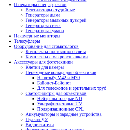
Генераторы спецэффектов
Вентиляторы студийные
Генераторы дыма
Генераторы мыльных пузырей
Генераторы снега
Генераторы тумана
Накамерные мониторы
Телесуфлеры
Оборудование для стоматологов
Комплекты постоянного света
Комплекты с макровспышками
Аксессуары для фототехники
Клетки для камеры
Переходные кольца для объективов
На резьбу М42 и М39
Байонет-Байонет
Для телескопов и зрительных труб
Светофильтры для объективов
Нейтрально-серые ND
Ультрафиолетовые UV
Поляризационные CPL
Аккумуляторы и зарядные устройства
Пульты ДУ
Видоискатели
Фотосумки, рюкзаки и чехлы