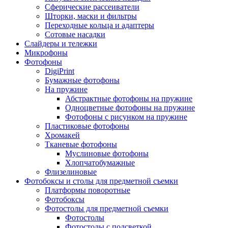
Сферические рассеиватели
Шторки, маски и фильтры
Переходные кольца и адаптеры
Сотовые насадки
Слайдеры и тележки
Микрофоны
Фотофоны
DigiPrint
Бумажные фотофоны
На пружине
Абстрактные фотофоны на пружине
Одноцветные фотофоны на пружине
Фотофоны с рисунком на пружине
Пластиковые фотофоны
Хромакей
Тканевые фотофоны
Муслиновые фотофоны
Хлопчатобумажные
Флизелиновые
Фотобоксы и столы для предметной съемки
Платформы поворотные
Фотобоксы
Фотостолы для предметной съемки
Фотостолы
Фотостолы с подсветкой