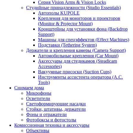
Серия Vision Arms & Vision Locks
Студийные принадлежности (Studio Essentials)
Автополы KUPOLE
Крепления для мониторов и проекторов
(Monitor & Projector Mount)
Кронштейны для установки фона (Backdrop
Support)
Машины для спецэффектов (Effect Machines)
Подставки (Tethering System)
Держатели и крепления камеры (Camera Support)
Автомобильные крепления (Car Mount)
Аксессуары для стедикамов (Steadicam
Accessories)
Вакуумные присоски (Suction Cups)
Инструменты ассистента оператора (A.C.
Tools)
Снимаем дома
Микрофоны
Осветители
Светоформирующие насадки
Стойки, штативы, держатели
Фоны и отражатели
Фотобоксы и фотостолы
Комиссионная техника и аксессуары
Объективы