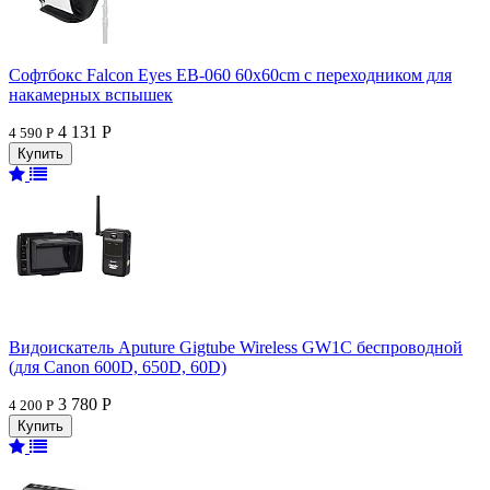
Софтбокс Falcon Eyes EB-060 60x60cm с переходником для
накамерных вспышек
4 131 Р
4 590 Р
Видоискатель Aputure Gigtube Wireless GW1C беспроводной
(для Canon 600D, 650D, 60D)
3 780 Р
4 200 Р