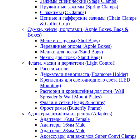
Зажимы сценические (Stage Clamps)
Пружинные зажимы (Spring Clamps)
С-зажимы (C Clamps)
Цепные и гафферские зажимы (Chain Clamps
& Gaffer Grip)
Сумки, кейсы, подставки (Apple Boxes, Bags &
Boxes)
Мешки с грузом (Shot Bags)
Деревянные опоры (Apple Boxes)
Мешки для песка (Sand Bags)
Чехлы для стоек (Stand Bags)
Флаги, маски и держатели (Light Control)
Рассеиватели
Держатели пенопласта (Foamcore Holder)
Крепления для светодиодного света (LED
Mounting)
Распорки и кронштейны для стен (Wall
Spreader & Wall Mount Plates)
Флаги и сетки (Flags & Scrims)
Фрост рамы (Butterfly Frame)
Адаптеры, штифты и крепеж (Adapters)
Адаптеры 16мм Female
Адаптеры 16мм Male
Адаптеры 28мм Male
Аксессуары для зажимов Super Convi Clamps