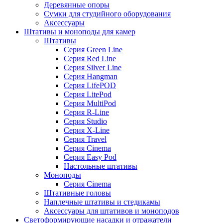
Деревянные опоры
Сумки для студийного оборудования
Аксессуары
Штативы и моноподы для камер
Штативы
Серия Green Line
Серия Red Line
Серия Silver Line
Серия Hangman
Серия LifePOD
Серия LitePod
Серия MultiPod
Серия R-Line
Серия Studio
Серия X-Line
Серия Travel
Серия Cinema
Серия Easy Pod
Настольные штативы
Моноподы
Серия Cinema
Штативные головы
Наплечные штативы и стедикамы
Аксессуары для штативов и моноподов
Светоформирующие насадки и отражатели