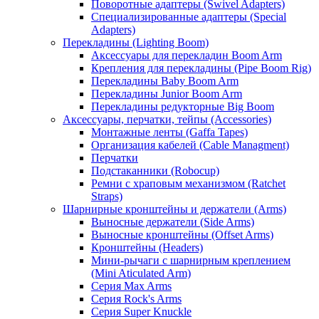
Поворотные адаптеры (Swivel Adapters)
Специализированные адаптеры (Special
Adapters)
Перекладины (Lighting Boom)
Аксессуары для перекладин Boom Arm
Крепления для перекладины (Pipe Boom Rig)
Перекладины Baby Boom Arm
Перекладины Junior Boom Arm
Перекладины редукторные Big Boom
Аксессуары, перчатки, тейпы (Accessories)
Монтажные ленты (Gaffa Tapes)
Организация кабелей (Cable Managment)
Перчатки
Подстаканники (Robocup)
Ремни с храповым механизмом (Ratchet
Straps)
Шарнирные кронштейны и держатели (Arms)
Выносные держатели (Side Arms)
Выносные кронштейны (Offset Arms)
Кронштейны (Headers)
Мини-рычаги с шарнирным креплением
(Mini Aticulated Arm)
Серия Max Arms
Серия Rock's Arms
Серия Super Knuckle