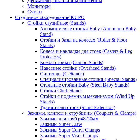
Держатели, штанги и кронштейны
Мониторы
Сумки
Студийное оборудование KUPO
Стойки студийные (Stands)
Алюминиевые стойки Baby (Aluminum Baby
Stand)
Стойки и базы на колесах (Roller & Floor
Stands)
Колеса и накладки для стоек (Casters & Leg
Protectors)
Комбо стойки (Combo Stands)
Навесные стойки (Overhead Stands)
Систенды (C-Stands)
Специализированные стойки (Special Stands)
Стальные стойки Baby (Steel Baby Stands)
Стойки Click Stands
Стойки с подъемным механизмом (Wind-Up
Stands)
Удлинители стоек (Stand Extension)
Зажимы, клипсы и струбцины (Couplers & Clamps)
Зажимы для труб ø48-50мм
Зажимы Super Claw
Зажимы Super Convi Clamps
Зажимы Super Viser Clamps