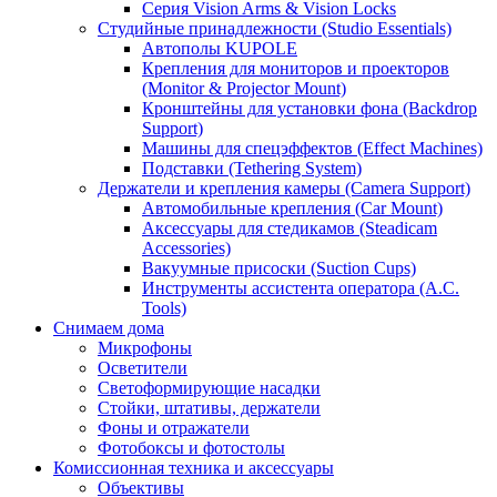
Серия Vision Arms & Vision Locks
Студийные принадлежности (Studio Essentials)
Автополы KUPOLE
Крепления для мониторов и проекторов
(Monitor & Projector Mount)
Кронштейны для установки фона (Backdrop
Support)
Машины для спецэффектов (Effect Machines)
Подставки (Tethering System)
Держатели и крепления камеры (Camera Support)
Автомобильные крепления (Car Mount)
Аксессуары для стедикамов (Steadicam
Accessories)
Вакуумные присоски (Suction Cups)
Инструменты ассистента оператора (A.C.
Tools)
Снимаем дома
Микрофоны
Осветители
Светоформирующие насадки
Стойки, штативы, держатели
Фоны и отражатели
Фотобоксы и фотостолы
Комиссионная техника и аксессуары
Объективы