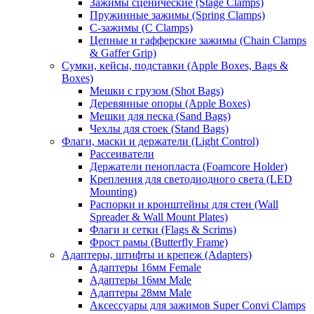
Зажимы сценические (Stage Clamps)
Пружинные зажимы (Spring Clamps)
С-зажимы (C Clamps)
Цепные и гафферские зажимы (Chain Clamps
& Gaffer Grip)
Сумки, кейсы, подставки (Apple Boxes, Bags &
Boxes)
Мешки с грузом (Shot Bags)
Деревянные опоры (Apple Boxes)
Мешки для песка (Sand Bags)
Чехлы для стоек (Stand Bags)
Флаги, маски и держатели (Light Control)
Рассеиватели
Держатели пенопласта (Foamcore Holder)
Крепления для светодиодного света (LED
Mounting)
Распорки и кронштейны для стен (Wall
Spreader & Wall Mount Plates)
Флаги и сетки (Flags & Scrims)
Фрост рамы (Butterfly Frame)
Адаптеры, штифты и крепеж (Adapters)
Адаптеры 16мм Female
Адаптеры 16мм Male
Адаптеры 28мм Male
Аксессуары для зажимов Super Convi Clamps