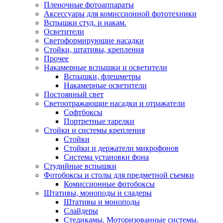
Пленочные фотоаппараты
Аксессуары для комиссионной фототехники
Вспышки студ. и накам.
Осветители
Светоформирующие насадки
Стойки, штативы, крепления
Прочее
Накамерные вспышки и осветители
Вспышки, флешметры
Накамерные осветители
Постоянный свет
Светоотражающие насадки и отражатели
Софтбоксы
Портретные тарелки
Стойки и системы крепления
Стойки
Стойки и держатели микрофонов
Система установки фона
Студийные вспышки
Фотобоксы и столы для предметной съемки
Комиссионные фотобоксы
Штативы, моноподы и сладеры
Штативы и моноподы
Слайдеры
Стедикамы. Моторизованные системы.