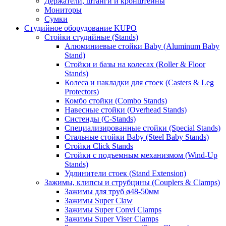
Держатели, штанги и кронштейны
Мониторы
Сумки
Студийное оборудование KUPO
Стойки студийные (Stands)
Алюминиевые стойки Baby (Aluminum Baby
Stand)
Стойки и базы на колесах (Roller & Floor
Stands)
Колеса и накладки для стоек (Casters & Leg
Protectors)
Комбо стойки (Combo Stands)
Навесные стойки (Overhead Stands)
Систенды (C-Stands)
Специализированные стойки (Special Stands)
Стальные стойки Baby (Steel Baby Stands)
Стойки Click Stands
Стойки с подъемным механизмом (Wind-Up
Stands)
Удлинители стоек (Stand Extension)
Зажимы, клипсы и струбцины (Couplers & Clamps)
Зажимы для труб ø48-50мм
Зажимы Super Claw
Зажимы Super Convi Clamps
Зажимы Super Viser Clamps