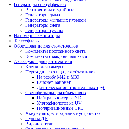
Генераторы спецэффектов
Вентиляторы студийные
Генераторы дыма
Генераторы мыльных пузырей
Генераторы снега
Генераторы тумана
Накамерные мониторы
Телесуфлеры
Оборудование для стоматологов
Комплекты постоянного света
Комплекты с макровспышками
Аксессуары для фототехники
Клетки для камеры
Переходные кольца для объективов
На резьбу М42 и М39
Байонет-Байонет
Для телескопов и зрительных труб
Светофильтры для объективов
Нейтрально-серые ND
Ультрафиолетовые UV
Поляризационные CPL
Аккумуляторы и зарядные устройства
Пульты ДУ
Видоискатели
Фотосумки, рюкзаки и чехлы