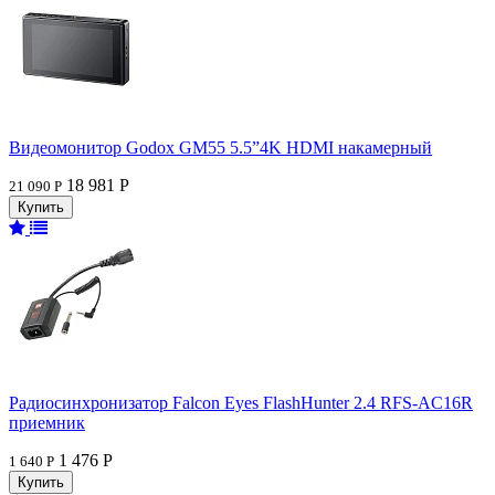
Видеомонитор Godox GM55 5.5”4K HDMI накамерный
18 981 Р
21 090 Р
Радиосинхронизатор Falcon Eyes FlashHunter 2.4 RFS-AC16R
приемник
1 476 Р
1 640 Р