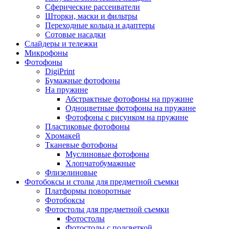
Сферические рассеиватели
Шторки, маски и фильтры
Переходные кольца и адаптеры
Сотовые насадки
Слайдеры и тележки
Микрофоны
Фотофоны
DigiPrint
Бумажные фотофоны
На пружине
Абстрактные фотофоны на пружине
Одноцветные фотофоны на пружине
Фотофоны с рисунком на пружине
Пластиковые фотофоны
Хромакей
Тканевые фотофоны
Муслиновые фотофоны
Хлопчатобумажные
Флизелиновые
Фотобоксы и столы для предметной съемки
Платформы поворотные
Фотобоксы
Фотостолы для предметной съемки
Фотостолы
Фотостолы с подсветкой