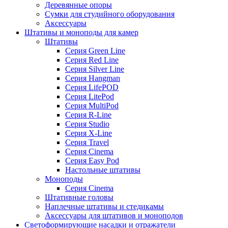
Деревянные опоры
Сумки для студийного оборудования
Аксессуары
Штативы и моноподы для камер
Штативы
Серия Green Line
Серия Red Line
Серия Silver Line
Серия Hangman
Серия LifePOD
Серия LitePod
Серия MultiPod
Серия R-Line
Серия Studio
Серия X-Line
Серия Travel
Серия Cinema
Серия Easy Pod
Настольные штативы
Моноподы
Серия Cinema
Штативные головы
Наплечные штативы и стедикамы
Аксессуары для штативов и моноподов
Светоформирующие насадки и отражатели