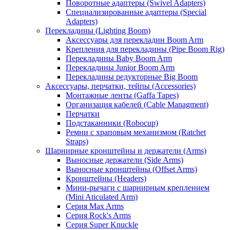
Поворотные адаптеры (Swivel Adapters)
Специализированные адаптеры (Special
Adapters)
Перекладины (Lighting Boom)
Аксессуары для перекладин Boom Arm
Крепления для перекладины (Pipe Boom Rig)
Перекладины Baby Boom Arm
Перекладины Junior Boom Arm
Перекладины редукторные Big Boom
Аксессуары, перчатки, тейпы (Accessories)
Монтажные ленты (Gaffa Tapes)
Организация кабелей (Cable Managment)
Перчатки
Подстаканники (Robocup)
Ремни с храповым механизмом (Ratchet
Straps)
Шарнирные кронштейны и держатели (Arms)
Выносные держатели (Side Arms)
Выносные кронштейны (Offset Arms)
Кронштейны (Headers)
Мини-рычаги с шарнирным креплением
(Mini Aticulated Arm)
Серия Max Arms
Серия Rock's Arms
Серия Super Knuckle