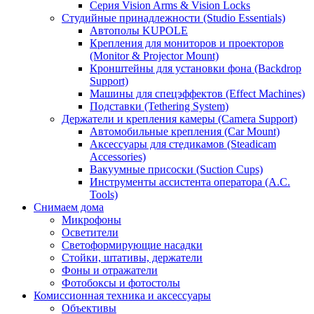
Серия Vision Arms & Vision Locks
Студийные принадлежности (Studio Essentials)
Автополы KUPOLE
Крепления для мониторов и проекторов
(Monitor & Projector Mount)
Кронштейны для установки фона (Backdrop
Support)
Машины для спецэффектов (Effect Machines)
Подставки (Tethering System)
Держатели и крепления камеры (Camera Support)
Автомобильные крепления (Car Mount)
Аксессуары для стедикамов (Steadicam
Accessories)
Вакуумные присоски (Suction Cups)
Инструменты ассистента оператора (A.C.
Tools)
Снимаем дома
Микрофоны
Осветители
Светоформирующие насадки
Стойки, штативы, держатели
Фоны и отражатели
Фотобоксы и фотостолы
Комиссионная техника и аксессуары
Объективы