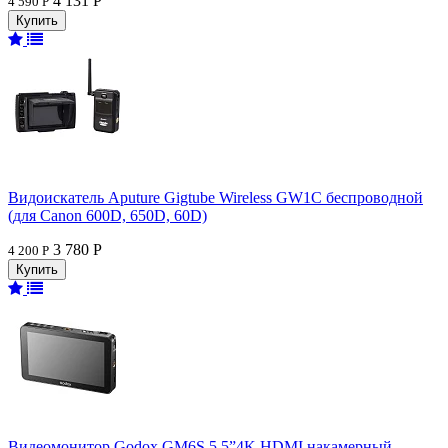
4 131 Р
4 590 Р
Видоискатель Aputure Gigtube Wireless GW1C беспроводной
(для Canon 600D, 650D, 60D)
3 780 Р
4 200 Р
Видеомонитор Godox GM6S 5.5”4K HDMI накамерный