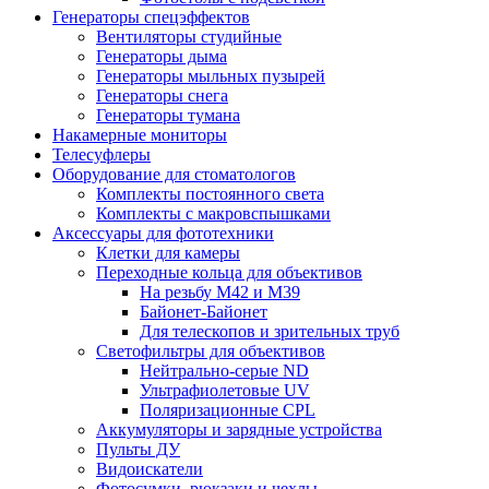
Генераторы спецэффектов
Вентиляторы студийные
Генераторы дыма
Генераторы мыльных пузырей
Генераторы снега
Генераторы тумана
Накамерные мониторы
Телесуфлеры
Оборудование для стоматологов
Комплекты постоянного света
Комплекты с макровспышками
Аксессуары для фототехники
Клетки для камеры
Переходные кольца для объективов
На резьбу М42 и М39
Байонет-Байонет
Для телескопов и зрительных труб
Светофильтры для объективов
Нейтрально-серые ND
Ультрафиолетовые UV
Поляризационные CPL
Аккумуляторы и зарядные устройства
Пульты ДУ
Видоискатели
Фотосумки, рюкзаки и чехлы