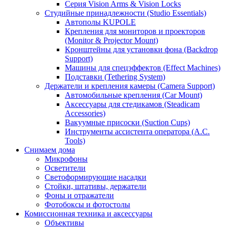
Серия Vision Arms & Vision Locks
Студийные принадлежности (Studio Essentials)
Автополы KUPOLE
Крепления для мониторов и проекторов
(Monitor & Projector Mount)
Кронштейны для установки фона (Backdrop
Support)
Машины для спецэффектов (Effect Machines)
Подставки (Tethering System)
Держатели и крепления камеры (Camera Support)
Автомобильные крепления (Car Mount)
Аксессуары для стедикамов (Steadicam
Accessories)
Вакуумные присоски (Suction Cups)
Инструменты ассистента оператора (A.C.
Tools)
Снимаем дома
Микрофоны
Осветители
Светоформирующие насадки
Стойки, штативы, держатели
Фоны и отражатели
Фотобоксы и фотостолы
Комиссионная техника и аксессуары
Объективы