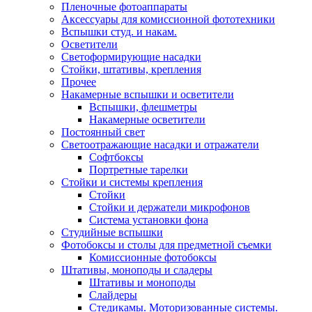
Пленочные фотоаппараты
Аксессуары для комиссионной фототехники
Вспышки студ. и накам.
Осветители
Светоформирующие насадки
Стойки, штативы, крепления
Прочее
Накамерные вспышки и осветители
Вспышки, флешметры
Накамерные осветители
Постоянный свет
Светоотражающие насадки и отражатели
Софтбоксы
Портретные тарелки
Стойки и системы крепления
Стойки
Стойки и держатели микрофонов
Система установки фона
Студийные вспышки
Фотобоксы и столы для предметной съемки
Комиссионные фотобоксы
Штативы, моноподы и сладеры
Штативы и моноподы
Слайдеры
Стедикамы. Моторизованные системы.