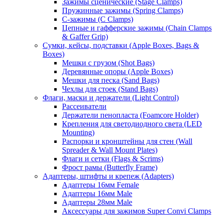
Зажимы сценические (Stage Clamps)
Пружинные зажимы (Spring Clamps)
С-зажимы (C Clamps)
Цепные и гафферские зажимы (Chain Clamps
& Gaffer Grip)
Сумки, кейсы, подставки (Apple Boxes, Bags &
Boxes)
Мешки с грузом (Shot Bags)
Деревянные опоры (Apple Boxes)
Мешки для песка (Sand Bags)
Чехлы для стоек (Stand Bags)
Флаги, маски и держатели (Light Control)
Рассеиватели
Держатели пенопласта (Foamcore Holder)
Крепления для светодиодного света (LED
Mounting)
Распорки и кронштейны для стен (Wall
Spreader & Wall Mount Plates)
Флаги и сетки (Flags & Scrims)
Фрост рамы (Butterfly Frame)
Адаптеры, штифты и крепеж (Adapters)
Адаптеры 16мм Female
Адаптеры 16мм Male
Адаптеры 28мм Male
Аксессуары для зажимов Super Convi Clamps