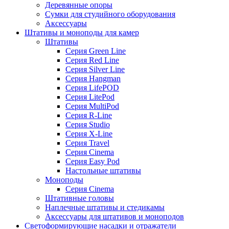
Деревянные опоры
Сумки для студийного оборудования
Аксессуары
Штативы и моноподы для камер
Штативы
Серия Green Line
Серия Red Line
Серия Silver Line
Серия Hangman
Серия LifePOD
Серия LitePod
Серия MultiPod
Серия R-Line
Серия Studio
Серия X-Line
Серия Travel
Серия Cinema
Серия Easy Pod
Настольные штативы
Моноподы
Серия Cinema
Штативные головы
Наплечные штативы и стедикамы
Аксессуары для штативов и моноподов
Светоформирующие насадки и отражатели