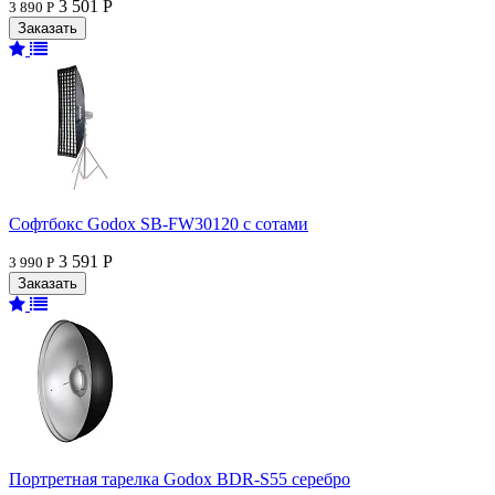
3 501 Р
3 890 Р
Софтбокс Godox SB-FW30120 с сотами
3 591 Р
3 990 Р
Портретная тарелка Godox BDR-S55 серебро