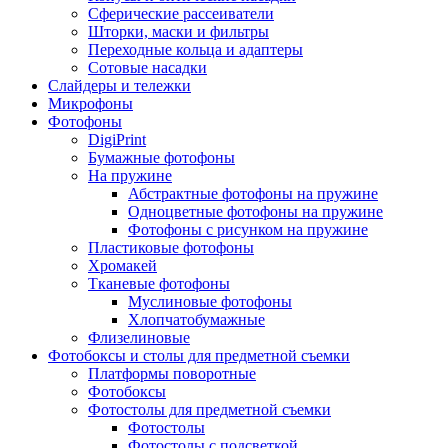
Сферические рассеиватели
Шторки, маски и фильтры
Переходные кольца и адаптеры
Сотовые насадки
Слайдеры и тележки
Микрофоны
Фотофоны
DigiPrint
Бумажные фотофоны
На пружине
Абстрактные фотофоны на пружине
Одноцветные фотофоны на пружине
Фотофоны с рисунком на пружине
Пластиковые фотофоны
Хромакей
Тканевые фотофоны
Муслиновые фотофоны
Хлопчатобумажные
Флизелиновые
Фотобоксы и столы для предметной съемки
Платформы поворотные
Фотобоксы
Фотостолы для предметной съемки
Фотостолы
Фотостолы с подсветкой