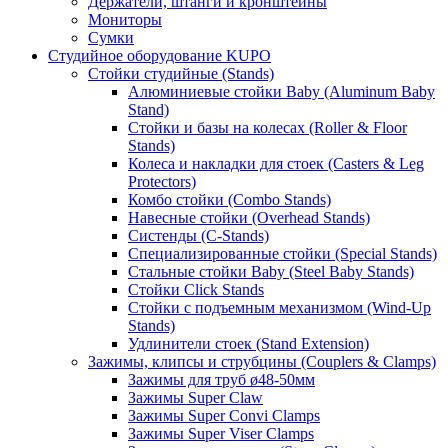
Держатели, штанги и кронштейны
Мониторы
Сумки
Студийное оборудование KUPO
Стойки студийные (Stands)
Алюминиевые стойки Baby (Aluminum Baby
Stand)
Стойки и базы на колесах (Roller & Floor
Stands)
Колеса и накладки для стоек (Casters & Leg
Protectors)
Комбо стойки (Combo Stands)
Навесные стойки (Overhead Stands)
Систенды (C-Stands)
Специализированные стойки (Special Stands)
Стальные стойки Baby (Steel Baby Stands)
Стойки Click Stands
Стойки с подъемным механизмом (Wind-Up
Stands)
Удлинители стоек (Stand Extension)
Зажимы, клипсы и струбцины (Couplers & Clamps)
Зажимы для труб ø48-50мм
Зажимы Super Claw
Зажимы Super Convi Clamps
Зажимы Super Viser Clamps