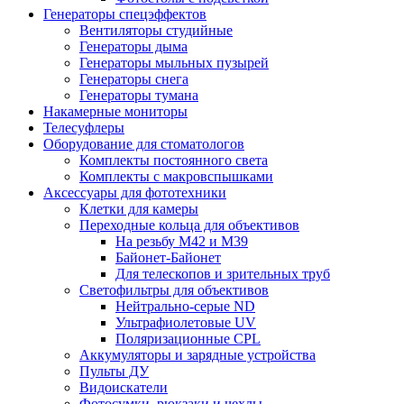
Генераторы спецэффектов
Вентиляторы студийные
Генераторы дыма
Генераторы мыльных пузырей
Генераторы снега
Генераторы тумана
Накамерные мониторы
Телесуфлеры
Оборудование для стоматологов
Комплекты постоянного света
Комплекты с макровспышками
Аксессуары для фототехники
Клетки для камеры
Переходные кольца для объективов
На резьбу М42 и М39
Байонет-Байонет
Для телескопов и зрительных труб
Светофильтры для объективов
Нейтрально-серые ND
Ультрафиолетовые UV
Поляризационные CPL
Аккумуляторы и зарядные устройства
Пульты ДУ
Видоискатели
Фотосумки, рюкзаки и чехлы