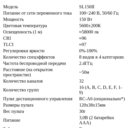
Модель
SL150II
Питание от сети переменного тока
100~240 В, 50/60 Гц
Мощность
150 Вт
Цветовая температура
5600±200К
Освещенность (1 м)
≈58000 лк
CRI
≈96
TLCI
≈97
Регулировки яркости
0%-100%
Количество спецэффектов
8 видов в 4 категориях
Частота беспроводной передачи
2.4ГГц
Расстояние (на открытом
~50м
пространстве)
Количество каналов
32
16 (A, B, C, D, E, F, 1-
Количество групп
9)
Пульт дистанционного управления
RC-A6 (опционально*)
Размеры пульта
120х38х15мм
Вес пульта
30г
3,0В (2 батарейки
Питание
ААА)