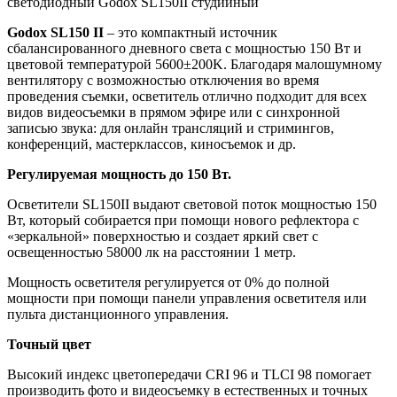
светодиодный Godox SL150II студийный
Godox SL150 II
– это компактный источник
сбалансированного дневного света с мощностью 150 Вт и
цветовой температурой 5600±200K. Благодаря малошумному
вентилятору с возможностью отключения во время
проведения съемки, осветитель отлично подходит для всех
видов видеосъемки в прямом эфире или с синхронной
записью звука: для онлайн трансляций и стримингов,
конференций, мастерклассов, киносъемок и др.
Регулируемая мощность до 150 Вт.
Осветители SL150II выдают световой поток мощностью 150
Вт, который собирается при помощи нового рефлектора с
«зеркальной» поверхностью и создает яркий свет с
освещенностью 58000 лк на расстоянии 1 метр.
Мощность осветителя регулируется от 0% до полной
мощности при помощи панели управления осветителя или
пульта дистанционного управления.
Точный цвет
Высокий индекс цветопередачи CRI 96 и TLCI 98 помогает
производить фото и видеосъемку в естественных и точных