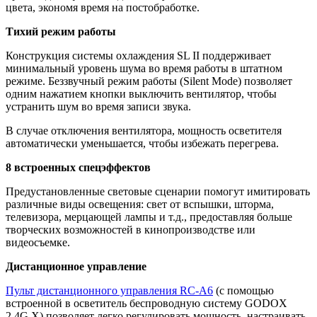
цвета, экономя время на постобработке.
Тихий режим работы
Конструкция системы охлаждения SL II поддерживает
минимальный уровень шума во время работы в штатном
режиме. Беззвучный режим работы (Silent Mode) позволяет
одним нажатием кнопки выключить вентилятор, чтобы
устранить шум во время записи звука.
В случае отключения вентилятора, мощность осветителя
автоматически уменьшается, чтобы избежать перегрева.
8 встроенных спецэффектов
Предустановленные световые сценарии помогут имитировать
различные виды освещения: свет от вспышки, шторма,
телевизора, мерцающей лампы и т.д., предоставляя больше
творческих возможностей в кинопроизводстве или
видеосъемке.
Дистанционное управление
Пульт дистанционного управления RC-А6
(с помощью
встроенной в осветитель беспроводную систему GODOХ
2.4G X) позволяет легко регулировать мощность, настраивать