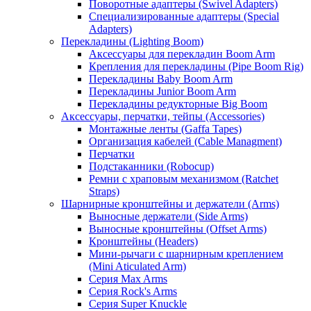
Поворотные адаптеры (Swivel Adapters)
Специализированные адаптеры (Special
Adapters)
Перекладины (Lighting Boom)
Аксессуары для перекладин Boom Arm
Крепления для перекладины (Pipe Boom Rig)
Перекладины Baby Boom Arm
Перекладины Junior Boom Arm
Перекладины редукторные Big Boom
Аксессуары, перчатки, тейпы (Accessories)
Монтажные ленты (Gaffa Tapes)
Организация кабелей (Cable Managment)
Перчатки
Подстаканники (Robocup)
Ремни с храповым механизмом (Ratchet
Straps)
Шарнирные кронштейны и держатели (Arms)
Выносные держатели (Side Arms)
Выносные кронштейны (Offset Arms)
Кронштейны (Headers)
Мини-рычаги с шарнирным креплением
(Mini Aticulated Arm)
Серия Max Arms
Серия Rock's Arms
Серия Super Knuckle