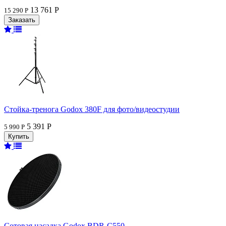
13 761 Р
15 290 Р
Стойка-тренога Godox 380F для фото/видеостудии
5 391 Р
5 990 Р
Сотовая насадка Godox BDR-C550