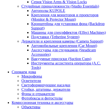
Серия Vision Arms & Vision Locks
Студийные принадлежности (Studio Essentials)
Автополы KUPOLE
Крепления для мониторов и проекторов
(Monitor & Projector Mount)
Кронштейны для установки фона (Backdrop
Support)
Машины для спецэффектов (Effect Machines)
Подставки (Tethering System)
Держатели и крепления камеры (Camera Support)
Автомобильные крепления (Car Mount)
Аксессуары для стедикамов (Steadicam
Accessories)
Вакуумные присоски (Suction Cups)
Инструменты ассистента оператора (A.C.
Tools)
Снимаем дома
Микрофоны
Осветители
Светоформирующие насадки
Стойки, штативы, держатели
Фоны и отражатели
Фотобоксы и фотостолы
Комиссионная техника и аксессуары
Объективы