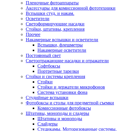
Пленочные фотоаппараты
Аксессуары для комиссионной фототехники
Вспышки студ. и накам.
Осветители
Светоформирующие насадки
Стойки, штативы, крепления
Прочее
Накамерные вспышки и осветители
Вспышки, флешметры
Накамерные осветители
Постоянный свет
Светоотражающие насадки и отражатели
Софтбоксы
Портретные тарелки
Стойки и системы крепления
Стойки
Стойки и держатели микрофонов
Система установки фона
Студийные вспышки
Фотобоксы и столы для предметной съемки
Комиссионные фотобоксы
Штативы, моноподы и сладеры
Штативы и моноподы
Слайдеры
Стедикамы. Моторизованные системы.