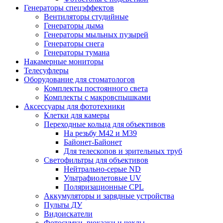
Генераторы спецэффектов
Вентиляторы студийные
Генераторы дыма
Генераторы мыльных пузырей
Генераторы снега
Генераторы тумана
Накамерные мониторы
Телесуфлеры
Оборудование для стоматологов
Комплекты постоянного света
Комплекты с макровспышками
Аксессуары для фототехники
Клетки для камеры
Переходные кольца для объективов
На резьбу М42 и М39
Байонет-Байонет
Для телескопов и зрительных труб
Светофильтры для объективов
Нейтрально-серые ND
Ультрафиолетовые UV
Поляризационные CPL
Аккумуляторы и зарядные устройства
Пульты ДУ
Видоискатели
Фотосумки, рюкзаки и чехлы