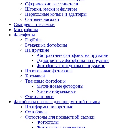
Сферические рассеиватели
Шторки, маски и фильтры
Переходные кольца и адаптеры
Сотовые насадки
Слайдеры и тележки
Микрофоны
Фотофоны
DigiPrint
Бумажные фотофоны
На пружине
Абстрактные фотофоны на пружине
Одноцветные фотофоны на пружине
Фотофоны с рисунком на пружине
Пластиковые фотофоны
Хромакей
Тканевые фотофоны
Муслиновые фотофоны
Хлопчатобумажные
Флизелиновые
Фотобоксы и столы для предметной съемки
Платформы поворотные
Фотобоксы
Фотостолы для предметной съемки
Фотостолы
Фотостолы с подсветкой