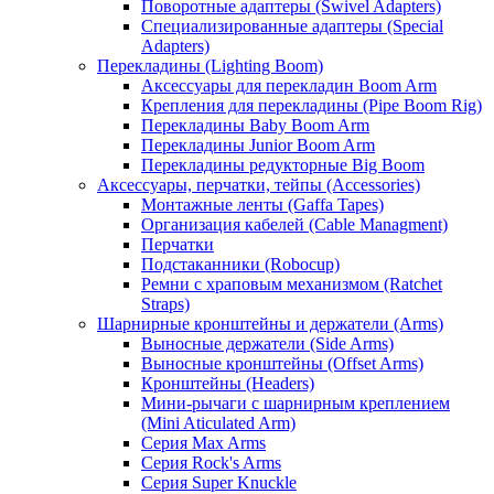
Поворотные адаптеры (Swivel Adapters)
Специализированные адаптеры (Special
Adapters)
Перекладины (Lighting Boom)
Аксессуары для перекладин Boom Arm
Крепления для перекладины (Pipe Boom Rig)
Перекладины Baby Boom Arm
Перекладины Junior Boom Arm
Перекладины редукторные Big Boom
Аксессуары, перчатки, тейпы (Accessories)
Монтажные ленты (Gaffa Tapes)
Организация кабелей (Cable Managment)
Перчатки
Подстаканники (Robocup)
Ремни с храповым механизмом (Ratchet
Straps)
Шарнирные кронштейны и держатели (Arms)
Выносные держатели (Side Arms)
Выносные кронштейны (Offset Arms)
Кронштейны (Headers)
Мини-рычаги с шарнирным креплением
(Mini Aticulated Arm)
Серия Max Arms
Серия Rock's Arms
Серия Super Knuckle