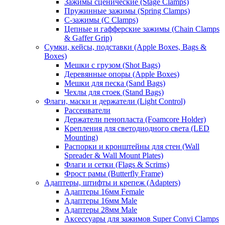
Зажимы сценические (Stage Clamps)
Пружинные зажимы (Spring Clamps)
С-зажимы (C Clamps)
Цепные и гафферские зажимы (Chain Clamps
& Gaffer Grip)
Сумки, кейсы, подставки (Apple Boxes, Bags &
Boxes)
Мешки с грузом (Shot Bags)
Деревянные опоры (Apple Boxes)
Мешки для песка (Sand Bags)
Чехлы для стоек (Stand Bags)
Флаги, маски и держатели (Light Control)
Рассеиватели
Держатели пенопласта (Foamcore Holder)
Крепления для светодиодного света (LED
Mounting)
Распорки и кронштейны для стен (Wall
Spreader & Wall Mount Plates)
Флаги и сетки (Flags & Scrims)
Фрост рамы (Butterfly Frame)
Адаптеры, штифты и крепеж (Adapters)
Адаптеры 16мм Female
Адаптеры 16мм Male
Адаптеры 28мм Male
Аксессуары для зажимов Super Convi Clamps