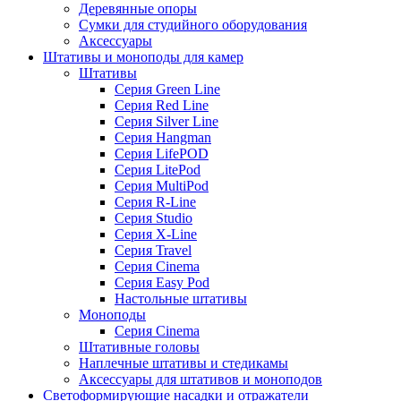
Деревянные опоры
Сумки для студийного оборудования
Аксессуары
Штативы и моноподы для камер
Штативы
Серия Green Line
Серия Red Line
Серия Silver Line
Серия Hangman
Серия LifePOD
Серия LitePod
Серия MultiPod
Серия R-Line
Серия Studio
Серия X-Line
Серия Travel
Серия Cinema
Серия Easy Pod
Настольные штативы
Моноподы
Серия Cinema
Штативные головы
Наплечные штативы и стедикамы
Аксессуары для штативов и моноподов
Светоформирующие насадки и отражатели