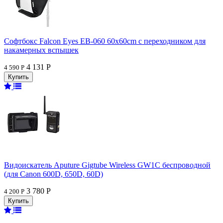
Софтбокс Falcon Eyes EB-060 60x60cm с переходником для
накамерных вспышек
4 131 Р
4 590 Р
Видоискатель Aputure Gigtube Wireless GW1C беспроводной
(для Canon 600D, 650D, 60D)
3 780 Р
4 200 Р