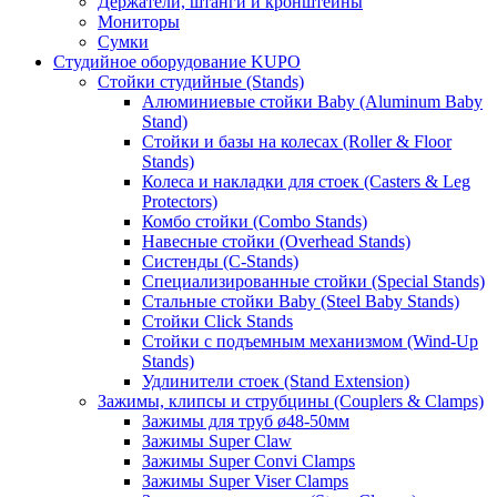
Держатели, штанги и кронштейны
Мониторы
Сумки
Студийное оборудование KUPO
Стойки студийные (Stands)
Алюминиевые стойки Baby (Aluminum Baby
Stand)
Стойки и базы на колесах (Roller & Floor
Stands)
Колеса и накладки для стоек (Casters & Leg
Protectors)
Комбо стойки (Combo Stands)
Навесные стойки (Overhead Stands)
Систенды (C-Stands)
Специализированные стойки (Special Stands)
Стальные стойки Baby (Steel Baby Stands)
Стойки Click Stands
Стойки с подъемным механизмом (Wind-Up
Stands)
Удлинители стоек (Stand Extension)
Зажимы, клипсы и струбцины (Couplers & Clamps)
Зажимы для труб ø48-50мм
Зажимы Super Claw
Зажимы Super Convi Clamps
Зажимы Super Viser Clamps