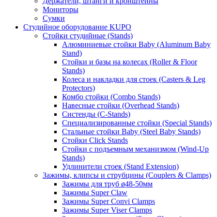
Держатели, штанги и кронштейны
Мониторы
Сумки
Студийное оборудование KUPO
Стойки студийные (Stands)
Алюминиевые стойки Baby (Aluminum Baby
Stand)
Стойки и базы на колесах (Roller & Floor
Stands)
Колеса и накладки для стоек (Casters & Leg
Protectors)
Комбо стойки (Combo Stands)
Навесные стойки (Overhead Stands)
Систенды (C-Stands)
Специализированные стойки (Special Stands)
Стальные стойки Baby (Steel Baby Stands)
Стойки Click Stands
Стойки с подъемным механизмом (Wind-Up
Stands)
Удлинители стоек (Stand Extension)
Зажимы, клипсы и струбцины (Couplers & Clamps)
Зажимы для труб ø48-50мм
Зажимы Super Claw
Зажимы Super Convi Clamps
Зажимы Super Viser Clamps