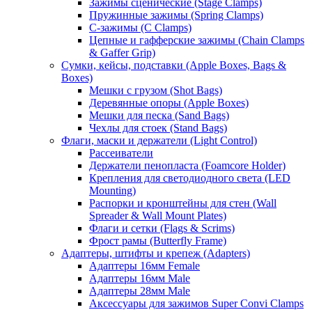
Зажимы сценические (Stage Clamps)
Пружинные зажимы (Spring Clamps)
С-зажимы (C Clamps)
Цепные и гафферские зажимы (Chain Clamps
& Gaffer Grip)
Сумки, кейсы, подставки (Apple Boxes, Bags &
Boxes)
Мешки с грузом (Shot Bags)
Деревянные опоры (Apple Boxes)
Мешки для песка (Sand Bags)
Чехлы для стоек (Stand Bags)
Флаги, маски и держатели (Light Control)
Рассеиватели
Держатели пенопласта (Foamcore Holder)
Крепления для светодиодного света (LED
Mounting)
Распорки и кронштейны для стен (Wall
Spreader & Wall Mount Plates)
Флаги и сетки (Flags & Scrims)
Фрост рамы (Butterfly Frame)
Адаптеры, штифты и крепеж (Adapters)
Адаптеры 16мм Female
Адаптеры 16мм Male
Адаптеры 28мм Male
Аксессуары для зажимов Super Convi Clamps