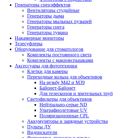
Генераторы спецэффектов
Вентиляторы студийные
Генераторы дыма
Генераторы мыльных пузырей
Генераторы снега
Генераторы тумана
Накамерные мониторы
Телесуфлеры
Оборудование для стоматологов
Комплекты постоянного света
Комплекты с макровспышками
Аксессуары для фототехники
Клетки для камеры
Переходные кольца для объективов
На резьбу М42 и М39
Байонет-Байонет
Для телескопов и зрительных труб
Светофильтры для объективов
Нейтрально-серые ND
Ультрафиолетовые UV
Поляризационные CPL
Аккумуляторы и зарядные устройства
Пульты ДУ
Видоискатели
Фотосумки, рюкзаки и чехлы