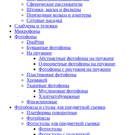
Сферические рассеиватели
Шторки, маски и фильтры
Переходные кольца и адаптеры
Сотовые насадки
Слайдеры и тележки
Микрофоны
Фотофоны
DigiPrint
Бумажные фотофоны
На пружине
Абстрактные фотофоны на пружине
Одноцветные фотофоны на пружине
Фотофоны с рисунком на пружине
Пластиковые фотофоны
Хромакей
Тканевые фотофоны
Муслиновые фотофоны
Хлопчатобумажные
Флизелиновые
Фотобоксы и столы для предметной съемки
Платформы поворотные
Фотобоксы
Фотостолы для предметной съемки
Фотостолы
Фотостолы с подсветкой