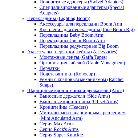
Поворотные адаптеры (Swivel Adapters)
Специализированные адаптеры (Special
Adapters)
Перекладины (Lighting Boom)
Аксессуары для перекладин Boom Arm
Крепления для перекладины (Pipe Boom Rig)
Перекладины Baby Boom Arm
Перекладины Junior Boom Arm
Перекладины редукторные Big Boom
Аксессуары, перчатки, тейпы (Accessories)
Монтажные ленты (Gaffa Tapes)
Организация кабелей (Cable Managment)
Перчатки
Подстаканники (Robocup)
Ремни с храповым механизмом (Ratchet
Straps)
Шарнирные кронштейны и держатели (Arms)
Выносные держатели (Side Arms)
Выносные кронштейны (Offset Arms)
Кронштейны (Headers)
Мини-рычаги с шарнирным креплением
(Mini Aticulated Arm)
Серия Max Arms
Серия Rock's Arms
Серия Super Knuckle