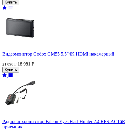
Видеомонитор Godox GM55 5.5”4K HDMI накамерный
18 981 Р
21 090 Р
Радиосинхронизатор Falcon Eyes FlashHunter 2.4 RFS-AC16R
приемник