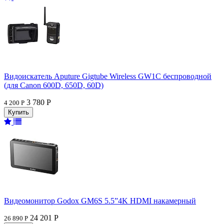
Видоискатель Aputure Gigtube Wireless GW1C беспроводной
(для Canon 600D, 650D, 60D)
3 780 Р
4 200 Р
Видеомонитор Godox GM6S 5.5”4K HDMI накамерный
24 201 Р
26 890 Р