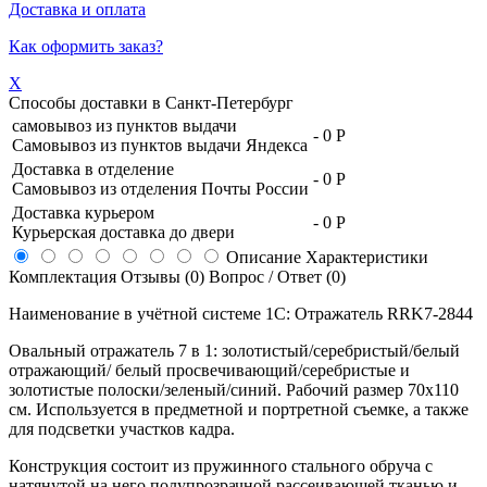
Доставка и оплата
Как оформить заказ?
X
Способы доставки в
Санкт-Петербург
самовывоз из пунктов выдачи
-
0 Р
Самовывоз из пунктов выдачи Яндекса
Доставка в отделение
-
0 Р
Самовывоз из отделения Почты России
Доставка курьером
-
0 Р
Курьерская доставка до двери
Описание
Характеристики
Комплектация
Отзывы (0)
Вопрос / Ответ (0)
Наименование в учётной системе 1С: Отражатель RRK7-2844
Овальный отражатель 7 в 1: золотистый/серебристый/белый
отражающий/ белый просвечивающий/серебристые и
золотистые полоски/зеленый/синий. Рабочий размер 70х110
см. Используется в предметной и портретной съемке, а также
для подсветки участков кадра.
Конструкция состоит из пружинного стального обруча с
натянутой на него полупрозрачной рассеивающей тканью и