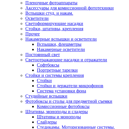
Пленочные фотоаппараты
Аксессуары для комиссионной фототехники
Вспышки студ. и накам.
Осветители
Светоформирующие насадки
Стойки, штативы, крепления
Прочее
Накамерные вспышки и осветители
Вспышки, флешметры
Накамерные осветители
Постоянный свет
Светоотражающие насадки и отражатели
Софтбоксы
Портретные тарелки
Стойки и системы крепления
Стойки
Стойки и держатели микрофонов
Система установки фона
Студийные вспышки
Фотобоксы и столы для предметной съемки
Комиссионные фотобоксы
Штативы, моноподы и сладеры
Штативы и моноподы
Слайдеры
Стедикамы. Моторизованные системы.