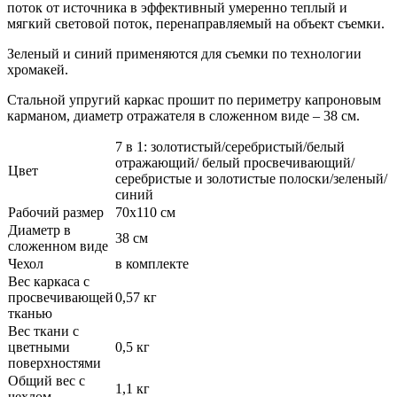
поток от источника в эффективный умеренно теплый и
мягкий световой поток, перенаправляемый на объект съемки.
Зеленый и синий применяются для съемки по технологии
хромакей.
Стальной упругий каркас прошит по периметру капроновым
карманом, диаметр отражателя в сложенном виде – 38 см.
7 в 1: золотистый/серебристый/белый
отражающий/ белый просвечивающий/
Цвет
серебристые и золотистые полоски/зеленый/
синий
Рабочий размер
70х110 см
Диаметр в
38 см
сложенном виде
Чехол
в комплекте
Вес каркаса с
просвечивающей
0,57 кг
тканью
Вес ткани с
цветными
0,5 кг
поверхностями
Общий вес с
1,1 кг
чехлом