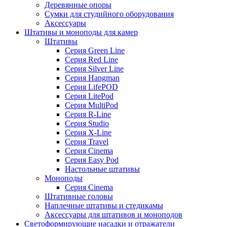
Деревянные опоры
Сумки для студийного оборудования
Аксессуары
Штативы и моноподы для камер
Штативы
Серия Green Line
Серия Red Line
Серия Silver Line
Серия Hangman
Серия LifePOD
Серия LitePod
Серия MultiPod
Серия R-Line
Серия Studio
Серия X-Line
Серия Travel
Серия Cinema
Серия Easy Pod
Настольные штативы
Моноподы
Серия Cinema
Штативные головы
Наплечные штативы и стедикамы
Аксессуары для штативов и моноподов
Светоформирующие насадки и отражатели