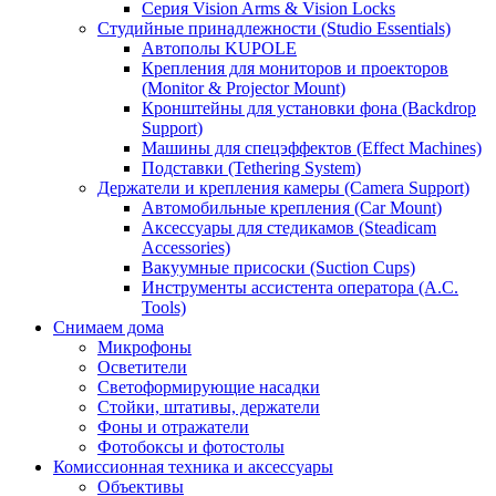
Серия Vision Arms & Vision Locks
Студийные принадлежности (Studio Essentials)
Автополы KUPOLE
Крепления для мониторов и проекторов
(Monitor & Projector Mount)
Кронштейны для установки фона (Backdrop
Support)
Машины для спецэффектов (Effect Machines)
Подставки (Tethering System)
Держатели и крепления камеры (Camera Support)
Автомобильные крепления (Car Mount)
Аксессуары для стедикамов (Steadicam
Accessories)
Вакуумные присоски (Suction Cups)
Инструменты ассистента оператора (A.C.
Tools)
Снимаем дома
Микрофоны
Осветители
Светоформирующие насадки
Стойки, штативы, держатели
Фоны и отражатели
Фотобоксы и фотостолы
Комиссионная техника и аксессуары
Объективы