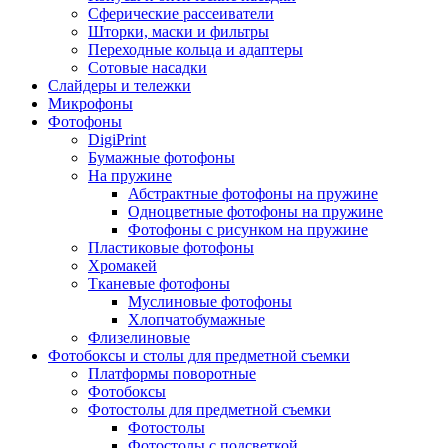
Сферические рассеиватели
Шторки, маски и фильтры
Переходные кольца и адаптеры
Сотовые насадки
Слайдеры и тележки
Микрофоны
Фотофоны
DigiPrint
Бумажные фотофоны
На пружине
Абстрактные фотофоны на пружине
Одноцветные фотофоны на пружине
Фотофоны с рисунком на пружине
Пластиковые фотофоны
Хромакей
Тканевые фотофоны
Муслиновые фотофоны
Хлопчатобумажные
Флизелиновые
Фотобоксы и столы для предметной съемки
Платформы поворотные
Фотобоксы
Фотостолы для предметной съемки
Фотостолы
Фотостолы с подсветкой