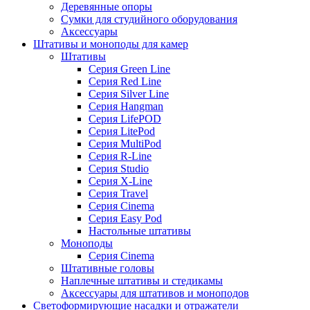
Деревянные опоры
Сумки для студийного оборудования
Аксессуары
Штативы и моноподы для камер
Штативы
Серия Green Line
Серия Red Line
Серия Silver Line
Серия Hangman
Серия LifePOD
Серия LitePod
Серия MultiPod
Серия R-Line
Серия Studio
Серия X-Line
Серия Travel
Серия Cinema
Серия Easy Pod
Настольные штативы
Моноподы
Серия Cinema
Штативные головы
Наплечные штативы и стедикамы
Аксессуары для штативов и моноподов
Светоформирующие насадки и отражатели