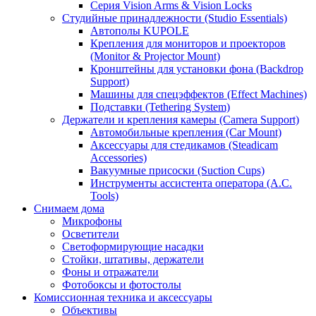
Серия Vision Arms & Vision Locks
Студийные принадлежности (Studio Essentials)
Автополы KUPOLE
Крепления для мониторов и проекторов
(Monitor & Projector Mount)
Кронштейны для установки фона (Backdrop
Support)
Машины для спецэффектов (Effect Machines)
Подставки (Tethering System)
Держатели и крепления камеры (Camera Support)
Автомобильные крепления (Car Mount)
Аксессуары для стедикамов (Steadicam
Accessories)
Вакуумные присоски (Suction Cups)
Инструменты ассистента оператора (A.C.
Tools)
Снимаем дома
Микрофоны
Осветители
Светоформирующие насадки
Стойки, штативы, держатели
Фоны и отражатели
Фотобоксы и фотостолы
Комиссионная техника и аксессуары
Объективы