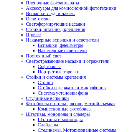
Пленочные фотоаппараты
Аксессуары для комиссионной фототехники
Вспышки студ. и накам.
Осветители
Светоформирующие насадки
Стойки, штативы, крепления
Прочее
Накамерные вспышки и осветители
Вспышки, флешметры
Накамерные осветители
Постоянный свет
Светоотражающие насадки и отражатели
Софтбоксы
Портретные тарелки
Стойки и системы крепления
Стойки
Стойки и держатели микрофонов
Система установки фона
Студийные вспышки
Фотобоксы и столы для предметной съемки
Комиссионные фотобоксы
Штативы, моноподы и сладеры
Штативы и моноподы
Слайдеры
Стедикамы. Моторизованные системы.