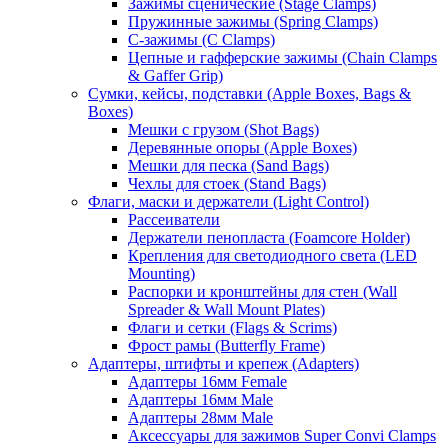
Зажимы сценические (Stage Clamps)
Пружинные зажимы (Spring Clamps)
С-зажимы (C Clamps)
Цепные и гафферские зажимы (Chain Clamps
& Gaffer Grip)
Сумки, кейсы, подставки (Apple Boxes, Bags &
Boxes)
Мешки с грузом (Shot Bags)
Деревянные опоры (Apple Boxes)
Мешки для песка (Sand Bags)
Чехлы для стоек (Stand Bags)
Флаги, маски и держатели (Light Control)
Рассеиватели
Держатели пенопласта (Foamcore Holder)
Крепления для светодиодного света (LED
Mounting)
Распорки и кронштейны для стен (Wall
Spreader & Wall Mount Plates)
Флаги и сетки (Flags & Scrims)
Фрост рамы (Butterfly Frame)
Адаптеры, штифты и крепеж (Adapters)
Адаптеры 16мм Female
Адаптеры 16мм Male
Адаптеры 28мм Male
Аксессуары для зажимов Super Convi Clamps