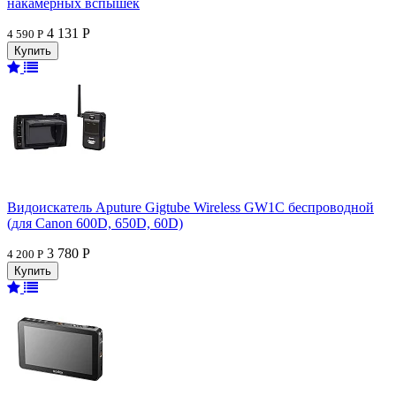
накамерных вспышек
4 131 Р
4 590 Р
Видоискатель Aputure Gigtube Wireless GW1C беспроводной
(для Canon 600D, 650D, 60D)
3 780 Р
4 200 Р