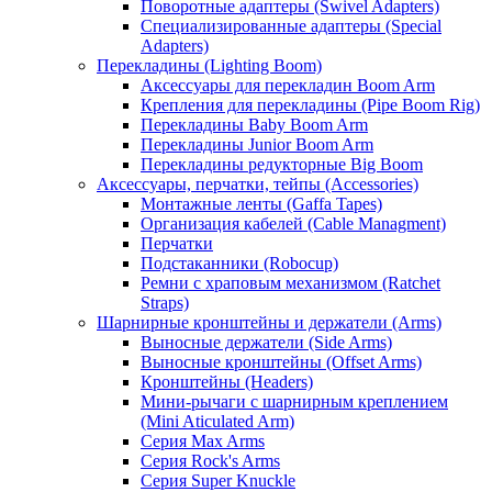
Поворотные адаптеры (Swivel Adapters)
Специализированные адаптеры (Special
Adapters)
Перекладины (Lighting Boom)
Аксессуары для перекладин Boom Arm
Крепления для перекладины (Pipe Boom Rig)
Перекладины Baby Boom Arm
Перекладины Junior Boom Arm
Перекладины редукторные Big Boom
Аксессуары, перчатки, тейпы (Accessories)
Монтажные ленты (Gaffa Tapes)
Организация кабелей (Cable Managment)
Перчатки
Подстаканники (Robocup)
Ремни с храповым механизмом (Ratchet
Straps)
Шарнирные кронштейны и держатели (Arms)
Выносные держатели (Side Arms)
Выносные кронштейны (Offset Arms)
Кронштейны (Headers)
Мини-рычаги с шарнирным креплением
(Mini Aticulated Arm)
Серия Max Arms
Серия Rock's Arms
Серия Super Knuckle