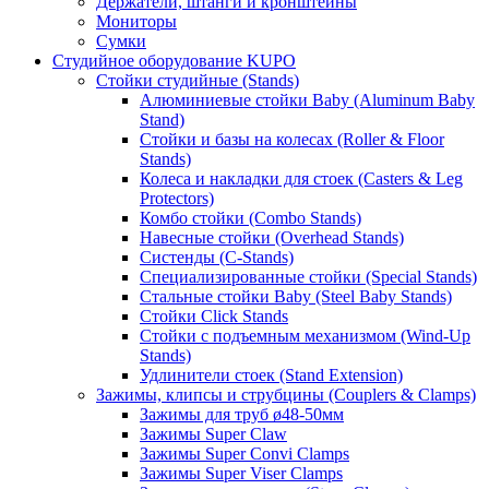
Держатели, штанги и кронштейны
Мониторы
Сумки
Студийное оборудование KUPO
Стойки студийные (Stands)
Алюминиевые стойки Baby (Aluminum Baby
Stand)
Стойки и базы на колесах (Roller & Floor
Stands)
Колеса и накладки для стоек (Casters & Leg
Protectors)
Комбо стойки (Combo Stands)
Навесные стойки (Overhead Stands)
Систенды (C-Stands)
Специализированные стойки (Special Stands)
Стальные стойки Baby (Steel Baby Stands)
Стойки Click Stands
Стойки с подъемным механизмом (Wind-Up
Stands)
Удлинители стоек (Stand Extension)
Зажимы, клипсы и струбцины (Couplers & Clamps)
Зажимы для труб ø48-50мм
Зажимы Super Claw
Зажимы Super Convi Clamps
Зажимы Super Viser Clamps