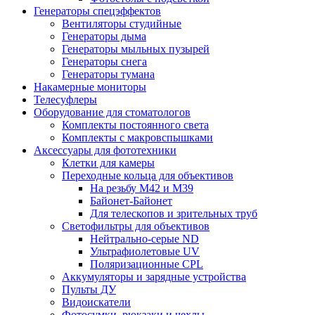
Генераторы спецэффектов
Вентиляторы студийные
Генераторы дыма
Генераторы мыльных пузырей
Генераторы снега
Генераторы тумана
Накамерные мониторы
Телесуфлеры
Оборудование для стоматологов
Комплекты постоянного света
Комплекты с макровспышками
Аксессуары для фототехники
Клетки для камеры
Переходные кольца для объективов
На резьбу М42 и М39
Байонет-Байонет
Для телескопов и зрительных труб
Светофильтры для объективов
Нейтрально-серые ND
Ультрафиолетовые UV
Поляризационные CPL
Аккумуляторы и зарядные устройства
Пульты ДУ
Видоискатели
Фотосумки, рюкзаки и чехлы