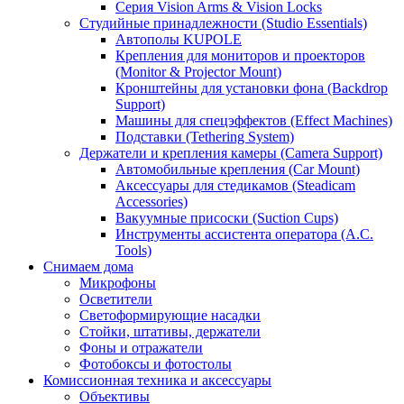
Серия Vision Arms & Vision Locks
Студийные принадлежности (Studio Essentials)
Автополы KUPOLE
Крепления для мониторов и проекторов
(Monitor & Projector Mount)
Кронштейны для установки фона (Backdrop
Support)
Машины для спецэффектов (Effect Machines)
Подставки (Tethering System)
Держатели и крепления камеры (Camera Support)
Автомобильные крепления (Car Mount)
Аксессуары для стедикамов (Steadicam
Accessories)
Вакуумные присоски (Suction Cups)
Инструменты ассистента оператора (A.C.
Tools)
Снимаем дома
Микрофоны
Осветители
Светоформирующие насадки
Стойки, штативы, держатели
Фоны и отражатели
Фотобоксы и фотостолы
Комиссионная техника и аксессуары
Объективы