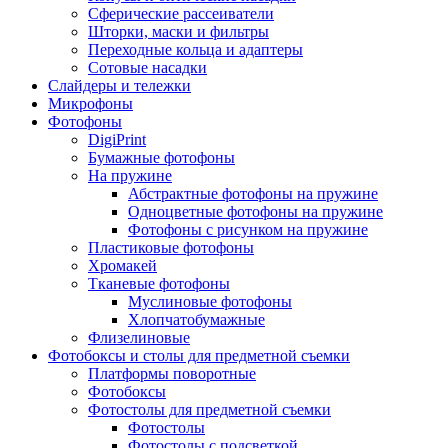
Сферические рассеиватели
Шторки, маски и фильтры
Переходные кольца и адаптеры
Сотовые насадки
Слайдеры и тележки
Микрофоны
Фотофоны
DigiPrint
Бумажные фотофоны
На пружине
Абстрактные фотофоны на пружине
Одноцветные фотофоны на пружине
Фотофоны с рисунком на пружине
Пластиковые фотофоны
Хромакей
Тканевые фотофоны
Муслиновые фотофоны
Хлопчатобумажные
Флизелиновые
Фотобоксы и столы для предметной съемки
Платформы поворотные
Фотобоксы
Фотостолы для предметной съемки
Фотостолы
Фотостолы с подсветкой