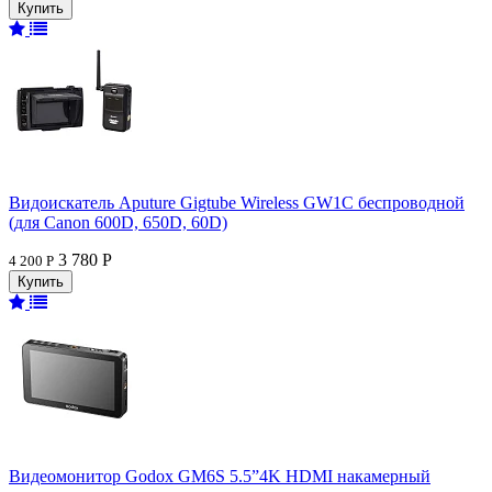
Видоискатель Aputure Gigtube Wireless GW1C беспроводной
(для Canon 600D, 650D, 60D)
3 780 Р
4 200 Р
Видеомонитор Godox GM6S 5.5”4K HDMI накамерный