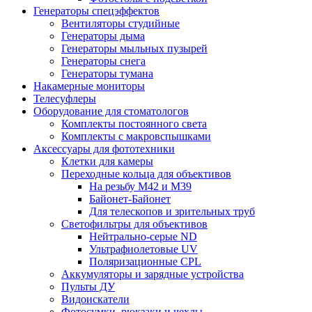
Генераторы спецэффектов
Вентиляторы студийные
Генераторы дыма
Генераторы мыльных пузырей
Генераторы снега
Генераторы тумана
Накамерные мониторы
Телесуфлеры
Оборудование для стоматологов
Комплекты постоянного света
Комплекты с макровспышками
Аксессуары для фототехники
Клетки для камеры
Переходные кольца для объективов
На резьбу М42 и М39
Байонет-Байонет
Для телескопов и зрительных труб
Светофильтры для объективов
Нейтрально-серые ND
Ультрафиолетовые UV
Поляризационные CPL
Аккумуляторы и зарядные устройства
Пульты ДУ
Видоискатели
Фотосумки, рюкзаки и чехлы