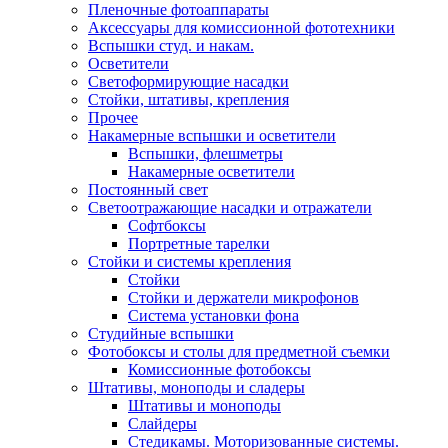
Пленочные фотоаппараты
Аксессуары для комиссионной фототехники
Вспышки студ. и накам.
Осветители
Светоформирующие насадки
Стойки, штативы, крепления
Прочее
Накамерные вспышки и осветители
Вспышки, флешметры
Накамерные осветители
Постоянный свет
Светоотражающие насадки и отражатели
Софтбоксы
Портретные тарелки
Стойки и системы крепления
Стойки
Стойки и держатели микрофонов
Система установки фона
Студийные вспышки
Фотобоксы и столы для предметной съемки
Комиссионные фотобоксы
Штативы, моноподы и сладеры
Штативы и моноподы
Слайдеры
Стедикамы. Моторизованные системы.