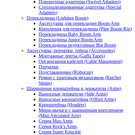
Поворотные адаптеры (Swivel Adapters)
Специализированные адаптеры (Special
Adapters)
Перекладины (Lighting Boom)
Аксессуары для перекладин Boom Arm
Крепления для перекладины (Pipe Boom Rig)
Перекладины Baby Boom Arm
Перекладины Junior Boom Arm
Перекладины редукторные Big Boom
Аксессуары, перчатки, тейпы (Accessories)
Монтажные ленты (Gaffa Tapes)
Организация кабелей (Cable Managment)
Перчатки
Подстаканники (Robocup)
Ремни с храповым механизмом (Ratchet
Straps)
Шарнирные кронштейны и держатели (Arms)
Выносные держатели (Side Arms)
Выносные кронштейны (Offset Arms)
Кронштейны (Headers)
Мини-рычаги с шарнирным креплением
(Mini Aticulated Arm)
Серия Max Arms
Серия Rock's Arms
Серия Super Knuckle