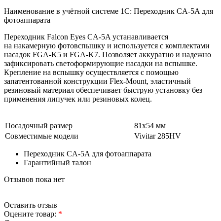
Наименование в учётной системе 1С: Переходник CA-5A для
фотоаппарата
Переходник Falcon Eyes
CA-5A
устанавливается
на накамерную фотовспышку и используется с комплектами
насадок
FGA-K5
и
FGA-K7
. Позволяет аккуратно и надежно
зафиксировать светоформирующие насадки на вспышке.
Крепление на вспышку осуществляется с помощью
запатентованной конструкции
Flex-Mount
, эластичный
резиновый материал обеспечивает быструю установку без
применения липучек или резиновых колец.
Посадочный размер
81х54 мм
Совместимые модели
Vivitar 285HV
Переходник CA-5A для фотоаппарата
Гарантийный талон
Отзывов пока нет
Оставить отзыв
Оцените товар:
*