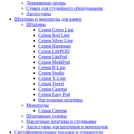
Деревянные опоры
Сумки для студийного оборудования
Аксессуары
Штативы и моноподы для камер
Штативы
Серия Green Line
Серия Red Line
Серия Silver Line
Серия Hangman
Серия LifePOD
Серия LitePod
Серия MultiPod
Серия R-Line
Серия Studio
Серия X-Line
Серия Travel
Серия Cinema
Серия Easy Pod
Настольные штативы
Моноподы
Серия Cinema
Штативные головы
Наплечные штативы и стедикамы
Аксессуары для штативов и моноподов
Светоформирующие насадки и отражатели