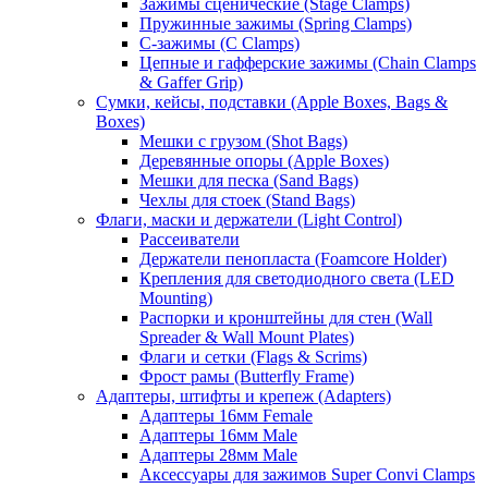
Зажимы сценические (Stage Clamps)
Пружинные зажимы (Spring Clamps)
С-зажимы (C Clamps)
Цепные и гафферские зажимы (Chain Clamps
& Gaffer Grip)
Сумки, кейсы, подставки (Apple Boxes, Bags &
Boxes)
Мешки с грузом (Shot Bags)
Деревянные опоры (Apple Boxes)
Мешки для песка (Sand Bags)
Чехлы для стоек (Stand Bags)
Флаги, маски и держатели (Light Control)
Рассеиватели
Держатели пенопласта (Foamcore Holder)
Крепления для светодиодного света (LED
Mounting)
Распорки и кронштейны для стен (Wall
Spreader & Wall Mount Plates)
Флаги и сетки (Flags & Scrims)
Фрост рамы (Butterfly Frame)
Адаптеры, штифты и крепеж (Adapters)
Адаптеры 16мм Female
Адаптеры 16мм Male
Адаптеры 28мм Male
Аксессуары для зажимов Super Convi Clamps