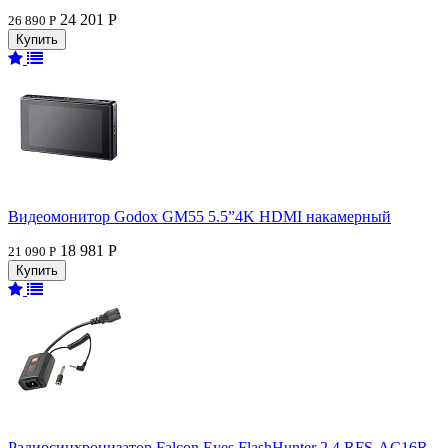
24 201 Р
26 890 Р
Видеомонитор Godox GM55 5.5”4K HDMI накамерный
18 981 Р
21 090 Р
Радиосинхронизатор Falcon Eyes FlashHunter 2.4 RFS-AC16R