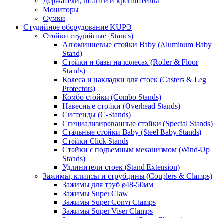
Держатели, штанги и кронштейны
Мониторы
Сумки
Студийное оборудование KUPO
Стойки студийные (Stands)
Алюминиевые стойки Baby (Aluminum Baby
Stand)
Стойки и базы на колесах (Roller & Floor
Stands)
Колеса и накладки для стоек (Casters & Leg
Protectors)
Комбо стойки (Combo Stands)
Навесные стойки (Overhead Stands)
Систенды (C-Stands)
Специализированные стойки (Special Stands)
Стальные стойки Baby (Steel Baby Stands)
Стойки Click Stands
Стойки с подъемным механизмом (Wind-Up
Stands)
Удлинители стоек (Stand Extension)
Зажимы, клипсы и струбцины (Couplers & Clamps)
Зажимы для труб ø48-50мм
Зажимы Super Claw
Зажимы Super Convi Clamps
Зажимы Super Viser Clamps