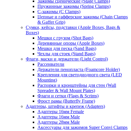
Зажимы сценические (Stage Clamps)
Пружинные зажимы (Spring Clamps)
С-зажимы (C Clamps)
Цепные и гафферские зажимы (Chain Clamps
& Gaffer Grip)
Сумки, кейсы, подставки (Apple Boxes, Bags &
Boxes)
Мешки с грузом (Shot Bags)
Деревянные опоры (Apple Boxes)
Мешки для песка (Sand Bags)
Чехлы для стоек (Stand Bags)
Флаги, маски и держатели (Light Control)
Рассеиватели
Держатели пенопласта (Foamcore Holder)
Крепления для светодиодного света (LED
Mounting)
Распорки и кронштейны для стен (Wall
Spreader & Wall Mount Plates)
Флаги и сетки (Flags & Scrims)
Фрост рамы (Butterfly Frame)
Адаптеры, штифты и крепеж (Adapters)
Адаптеры 16мм Female
Адаптеры 16мм Male
Адаптеры 28мм Male
Аксессуары для зажимов Super Convi Clamps