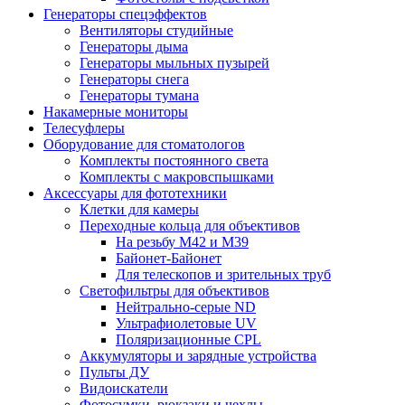
Генераторы спецэффектов
Вентиляторы студийные
Генераторы дыма
Генераторы мыльных пузырей
Генераторы снега
Генераторы тумана
Накамерные мониторы
Телесуфлеры
Оборудование для стоматологов
Комплекты постоянного света
Комплекты с макровспышками
Аксессуары для фототехники
Клетки для камеры
Переходные кольца для объективов
На резьбу М42 и М39
Байонет-Байонет
Для телескопов и зрительных труб
Светофильтры для объективов
Нейтрально-серые ND
Ультрафиолетовые UV
Поляризационные CPL
Аккумуляторы и зарядные устройства
Пульты ДУ
Видоискатели
Фотосумки, рюкзаки и чехлы