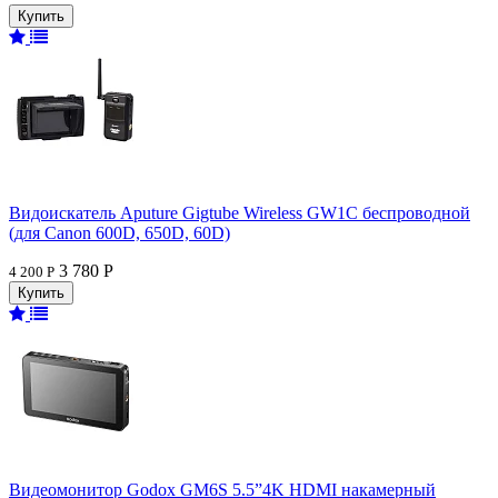
Видоискатель Aputure Gigtube Wireless GW1C беспроводной
(для Canon 600D, 650D, 60D)
3 780 Р
4 200 Р
Видеомонитор Godox GM6S 5.5”4K HDMI накамерный