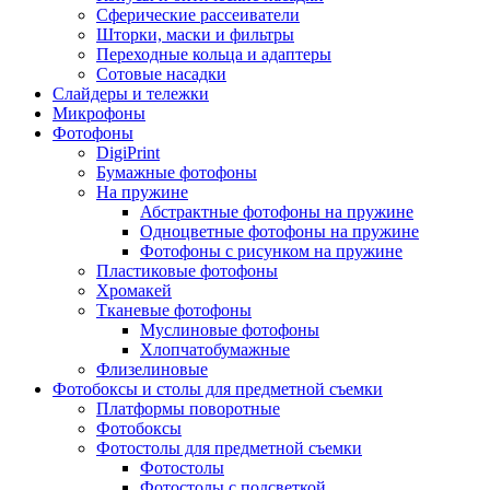
Сферические рассеиватели
Шторки, маски и фильтры
Переходные кольца и адаптеры
Сотовые насадки
Слайдеры и тележки
Микрофоны
Фотофоны
DigiPrint
Бумажные фотофоны
На пружине
Абстрактные фотофоны на пружине
Одноцветные фотофоны на пружине
Фотофоны с рисунком на пружине
Пластиковые фотофоны
Хромакей
Тканевые фотофоны
Муслиновые фотофоны
Хлопчатобумажные
Флизелиновые
Фотобоксы и столы для предметной съемки
Платформы поворотные
Фотобоксы
Фотостолы для предметной съемки
Фотостолы
Фотостолы с подсветкой