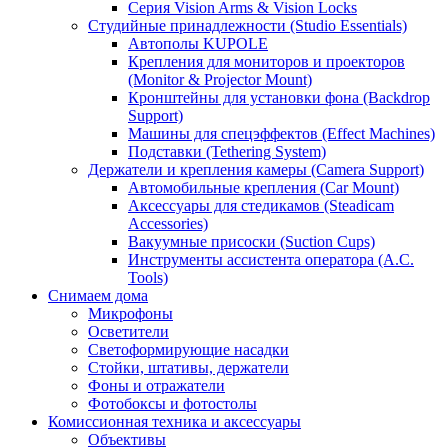
Серия Vision Arms & Vision Locks
Студийные принадлежности (Studio Essentials)
Автополы KUPOLE
Крепления для мониторов и проекторов
(Monitor & Projector Mount)
Кронштейны для установки фона (Backdrop
Support)
Машины для спецэффектов (Effect Machines)
Подставки (Tethering System)
Держатели и крепления камеры (Camera Support)
Автомобильные крепления (Car Mount)
Аксессуары для стедикамов (Steadicam
Accessories)
Вакуумные присоски (Suction Cups)
Инструменты ассистента оператора (A.C.
Tools)
Снимаем дома
Микрофоны
Осветители
Светоформирующие насадки
Стойки, штативы, держатели
Фоны и отражатели
Фотобоксы и фотостолы
Комиссионная техника и аксессуары
Объективы