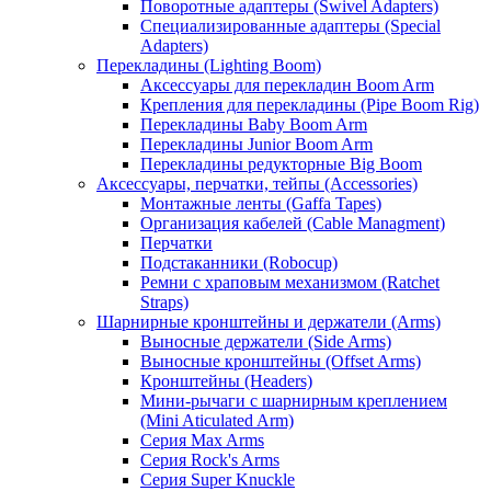
Поворотные адаптеры (Swivel Adapters)
Специализированные адаптеры (Special
Adapters)
Перекладины (Lighting Boom)
Аксессуары для перекладин Boom Arm
Крепления для перекладины (Pipe Boom Rig)
Перекладины Baby Boom Arm
Перекладины Junior Boom Arm
Перекладины редукторные Big Boom
Аксессуары, перчатки, тейпы (Accessories)
Монтажные ленты (Gaffa Tapes)
Организация кабелей (Cable Managment)
Перчатки
Подстаканники (Robocup)
Ремни с храповым механизмом (Ratchet
Straps)
Шарнирные кронштейны и держатели (Arms)
Выносные держатели (Side Arms)
Выносные кронштейны (Offset Arms)
Кронштейны (Headers)
Мини-рычаги с шарнирным креплением
(Mini Aticulated Arm)
Серия Max Arms
Серия Rock's Arms
Серия Super Knuckle