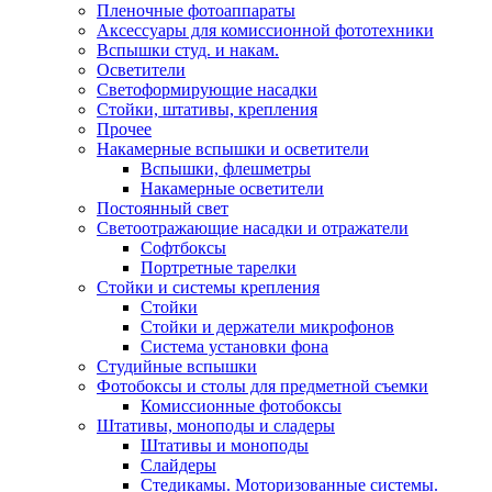
Пленочные фотоаппараты
Аксессуары для комиссионной фототехники
Вспышки студ. и накам.
Осветители
Светоформирующие насадки
Стойки, штативы, крепления
Прочее
Накамерные вспышки и осветители
Вспышки, флешметры
Накамерные осветители
Постоянный свет
Светоотражающие насадки и отражатели
Софтбоксы
Портретные тарелки
Стойки и системы крепления
Стойки
Стойки и держатели микрофонов
Система установки фона
Студийные вспышки
Фотобоксы и столы для предметной съемки
Комиссионные фотобоксы
Штативы, моноподы и сладеры
Штативы и моноподы
Слайдеры
Стедикамы. Моторизованные системы.