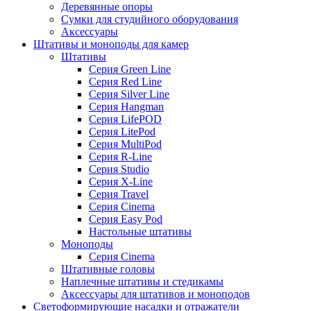
Деревянные опоры
Сумки для студийного оборудования
Аксессуары
Штативы и моноподы для камер
Штативы
Серия Green Line
Серия Red Line
Серия Silver Line
Серия Hangman
Серия LifePOD
Серия LitePod
Серия MultiPod
Серия R-Line
Серия Studio
Серия X-Line
Серия Travel
Серия Cinema
Серия Easy Pod
Настольные штативы
Моноподы
Серия Cinema
Штативные головы
Наплечные штативы и стедикамы
Аксессуары для штативов и моноподов
Светоформирующие насадки и отражатели