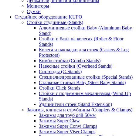
Держатели, штанги и кронштейны
Мониторы
Сумки
Студийное оборудование KUPO
Стойки студийные (Stands)
Алюминиевые стойки Baby (Aluminum Baby
Stand)
Стойки и базы на колесах (Roller & Floor
Stands)
Колеса и накладки для стоек (Casters & Leg
Protectors)
Комбо стойки (Combo Stands)
Навесные стойки (Overhead Stands)
Систенды (C-Stands)
Специализированные стойки (Special Stands)
Стальные стойки Baby (Steel Baby Stands)
Стойки Click Stands
Стойки с подъемным механизмом (Wind-Up
Stands)
Удлинители стоек (Stand Extension)
Зажимы, клипсы и струбцины (Couplers & Clamps)
Зажимы для труб ø48-50мм
Зажимы Super Claw
Зажимы Super Convi Clamps
Зажимы Super Viser Clamps