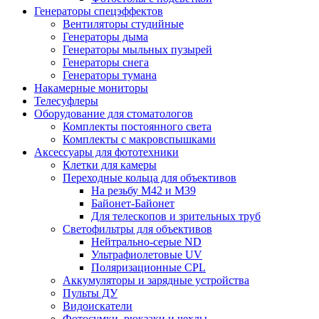
Генераторы спецэффектов
Вентиляторы студийные
Генераторы дыма
Генераторы мыльных пузырей
Генераторы снега
Генераторы тумана
Накамерные мониторы
Телесуфлеры
Оборудование для стоматологов
Комплекты постоянного света
Комплекты с макровспышками
Аксессуары для фототехники
Клетки для камеры
Переходные кольца для объективов
На резьбу М42 и М39
Байонет-Байонет
Для телескопов и зрительных труб
Светофильтры для объективов
Нейтрально-серые ND
Ультрафиолетовые UV
Поляризационные CPL
Аккумуляторы и зарядные устройства
Пульты ДУ
Видоискатели
Фотосумки, рюкзаки и чехлы