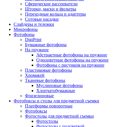
Сферические рассеиватели
Шторки, маски и фильтры
Переходные кольца и адаптеры
Сотовые насадки
Слайдеры и тележки
Микрофоны
Фотофоны
DigiPrint
Бумажные фотофоны
На пружине
Абстрактные фотофоны на пружине
Одноцветные фотофоны на пружине
Фотофоны с рисунком на пружине
Пластиковые фотофоны
Хромакей
Тканевые фотофоны
Муслиновые фотофоны
Хлопчатобумажные
Флизелиновые
Фотобоксы и столы для предметной съемки
Платформы поворотные
Фотобоксы
Фотостолы для предметной съемки
Фотостолы
Фотостолы с подсветкой