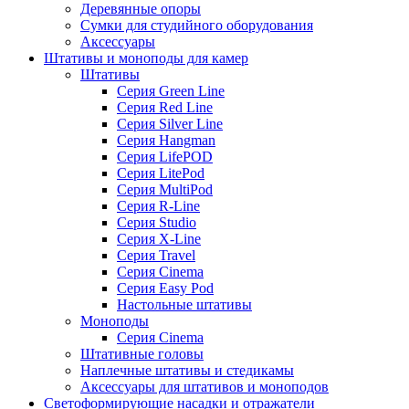
Деревянные опоры
Сумки для студийного оборудования
Аксессуары
Штативы и моноподы для камер
Штативы
Серия Green Line
Серия Red Line
Серия Silver Line
Серия Hangman
Серия LifePOD
Серия LitePod
Серия MultiPod
Серия R-Line
Серия Studio
Серия X-Line
Серия Travel
Серия Cinema
Серия Easy Pod
Настольные штативы
Моноподы
Серия Cinema
Штативные головы
Наплечные штативы и стедикамы
Аксессуары для штативов и моноподов
Светоформирующие насадки и отражатели