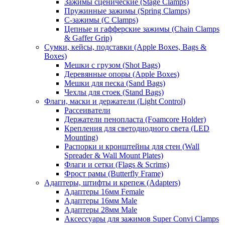
Зажимы сценические (Stage Clamps)
Пружинные зажимы (Spring Clamps)
С-зажимы (C Clamps)
Цепные и гафферские зажимы (Chain Clamps
& Gaffer Grip)
Сумки, кейсы, подставки (Apple Boxes, Bags &
Boxes)
Мешки с грузом (Shot Bags)
Деревянные опоры (Apple Boxes)
Мешки для песка (Sand Bags)
Чехлы для стоек (Stand Bags)
Флаги, маски и держатели (Light Control)
Рассеиватели
Держатели пенопласта (Foamcore Holder)
Крепления для светодиодного света (LED
Mounting)
Распорки и кронштейны для стен (Wall
Spreader & Wall Mount Plates)
Флаги и сетки (Flags & Scrims)
Фрост рамы (Butterfly Frame)
Адаптеры, штифты и крепеж (Adapters)
Адаптеры 16мм Female
Адаптеры 16мм Male
Адаптеры 28мм Male
Аксессуары для зажимов Super Convi Clamps