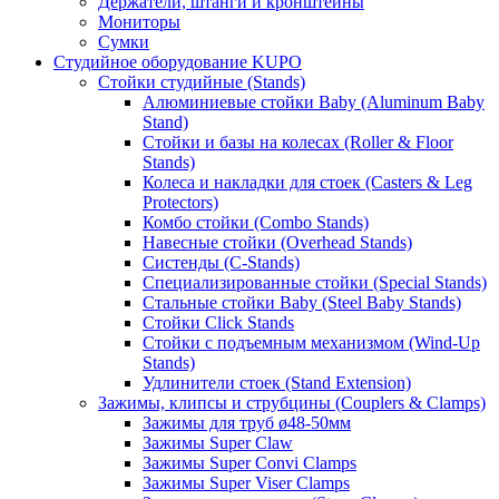
Держатели, штанги и кронштейны
Мониторы
Сумки
Студийное оборудование KUPO
Стойки студийные (Stands)
Алюминиевые стойки Baby (Aluminum Baby
Stand)
Стойки и базы на колесах (Roller & Floor
Stands)
Колеса и накладки для стоек (Casters & Leg
Protectors)
Комбо стойки (Combo Stands)
Навесные стойки (Overhead Stands)
Систенды (C-Stands)
Специализированные стойки (Special Stands)
Стальные стойки Baby (Steel Baby Stands)
Стойки Click Stands
Стойки с подъемным механизмом (Wind-Up
Stands)
Удлинители стоек (Stand Extension)
Зажимы, клипсы и струбцины (Couplers & Clamps)
Зажимы для труб ø48-50мм
Зажимы Super Claw
Зажимы Super Convi Clamps
Зажимы Super Viser Clamps