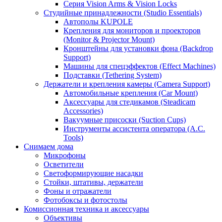
Серия Vision Arms & Vision Locks
Студийные принадлежности (Studio Essentials)
Автополы KUPOLE
Крепления для мониторов и проекторов
(Monitor & Projector Mount)
Кронштейны для установки фона (Backdrop
Support)
Машины для спецэффектов (Effect Machines)
Подставки (Tethering System)
Держатели и крепления камеры (Camera Support)
Автомобильные крепления (Car Mount)
Аксессуары для стедикамов (Steadicam
Accessories)
Вакуумные присоски (Suction Cups)
Инструменты ассистента оператора (A.C.
Tools)
Снимаем дома
Микрофоны
Осветители
Светоформирующие насадки
Стойки, штативы, держатели
Фоны и отражатели
Фотобоксы и фотостолы
Комиссионная техника и аксессуары
Объективы