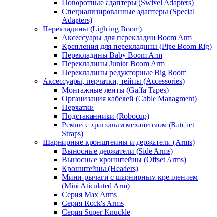
Поворотные адаптеры (Swivel Adapters)
Специализированные адаптеры (Special
Adapters)
Перекладины (Lighting Boom)
Аксессуары для перекладин Boom Arm
Крепления для перекладины (Pipe Boom Rig)
Перекладины Baby Boom Arm
Перекладины Junior Boom Arm
Перекладины редукторные Big Boom
Аксессуары, перчатки, тейпы (Accessories)
Монтажные ленты (Gaffa Tapes)
Организация кабелей (Cable Managment)
Перчатки
Подстаканники (Robocup)
Ремни с храповым механизмом (Ratchet
Straps)
Шарнирные кронштейны и держатели (Arms)
Выносные держатели (Side Arms)
Выносные кронштейны (Offset Arms)
Кронштейны (Headers)
Мини-рычаги с шарнирным креплением
(Mini Aticulated Arm)
Серия Max Arms
Серия Rock's Arms
Серия Super Knuckle