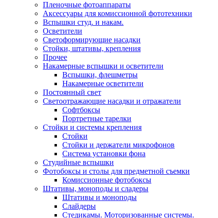
Пленочные фотоаппараты
Аксессуары для комиссионной фототехники
Вспышки студ. и накам.
Осветители
Светоформирующие насадки
Стойки, штативы, крепления
Прочее
Накамерные вспышки и осветители
Вспышки, флешметры
Накамерные осветители
Постоянный свет
Светоотражающие насадки и отражатели
Софтбоксы
Портретные тарелки
Стойки и системы крепления
Стойки
Стойки и держатели микрофонов
Система установки фона
Студийные вспышки
Фотобоксы и столы для предметной съемки
Комиссионные фотобоксы
Штативы, моноподы и сладеры
Штативы и моноподы
Слайдеры
Стедикамы. Моторизованные системы.