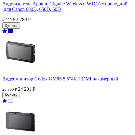
Видоискатель Aputure Gigtube Wireless GW1C беспроводной
(для Canon 600D, 650D, 60D)
3 780 Р
4 200 Р
Видеомонитор Godox GM6S 5.5”4K HDMI накамерный
24 201 Р
26 890 Р