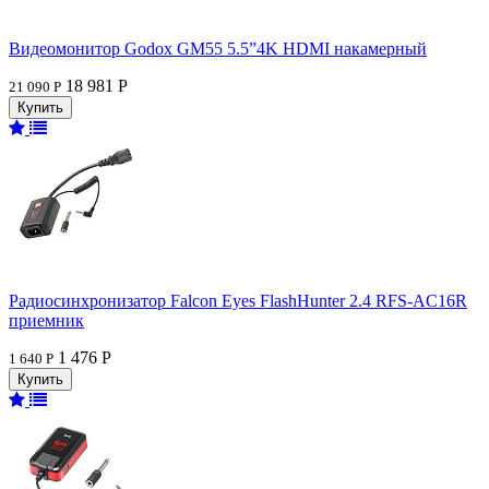
Видеомонитор Godox GM55 5.5”4K HDMI накамерный
18 981 Р
21 090 Р
Радиосинхронизатор Falcon Eyes FlashHunter 2.4 RFS-AC16R
приемник
1 476 Р
1 640 Р