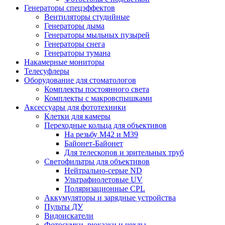
Генераторы спецэффектов
Вентиляторы студийные
Генераторы дыма
Генераторы мыльных пузырей
Генераторы снега
Генераторы тумана
Накамерные мониторы
Телесуфлеры
Оборудование для стоматологов
Комплекты постоянного света
Комплекты с макровспышками
Аксессуары для фототехники
Клетки для камеры
Переходные кольца для объективов
На резьбу М42 и М39
Байонет-Байонет
Для телескопов и зрительных труб
Светофильтры для объективов
Нейтрально-серые ND
Ультрафиолетовые UV
Поляризационные CPL
Аккумуляторы и зарядные устройства
Пульты ДУ
Видоискатели
Фотосумки, рюкзаки и чехлы