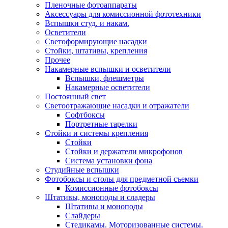
Пленочные фотоаппараты
Аксессуары для комиссионной фототехники
Вспышки студ. и накам.
Осветители
Светоформирующие насадки
Стойки, штативы, крепления
Прочее
Накамерные вспышки и осветители
Вспышки, флешметры
Накамерные осветители
Постоянный свет
Светоотражающие насадки и отражатели
Софтбоксы
Портретные тарелки
Стойки и системы крепления
Стойки
Стойки и держатели микрофонов
Система установки фона
Студийные вспышки
Фотобоксы и столы для предметной съемки
Комиссионные фотобоксы
Штативы, моноподы и сладеры
Штативы и моноподы
Слайдеры
Стедикамы. Моторизованные системы.