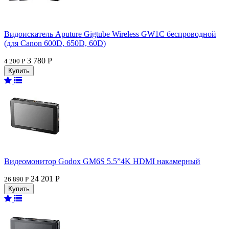
Видоискатель Aputure Gigtube Wireless GW1C беспроводной
(для Canon 600D, 650D, 60D)
3 780 Р
4 200 Р
Видеомонитор Godox GM6S 5.5”4K HDMI накамерный
24 201 Р
26 890 Р