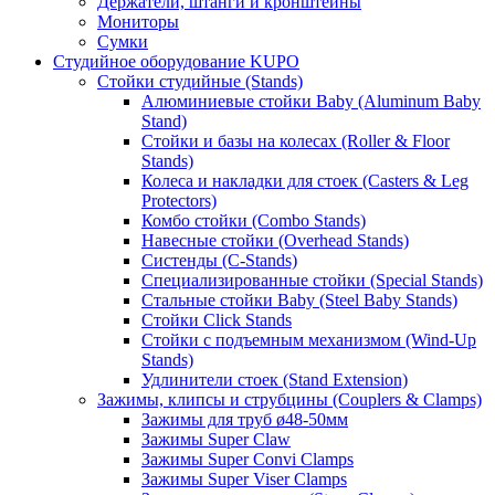
Держатели, штанги и кронштейны
Мониторы
Сумки
Студийное оборудование KUPO
Стойки студийные (Stands)
Алюминиевые стойки Baby (Aluminum Baby
Stand)
Стойки и базы на колесах (Roller & Floor
Stands)
Колеса и накладки для стоек (Casters & Leg
Protectors)
Комбо стойки (Combo Stands)
Навесные стойки (Overhead Stands)
Систенды (C-Stands)
Специализированные стойки (Special Stands)
Стальные стойки Baby (Steel Baby Stands)
Стойки Click Stands
Стойки с подъемным механизмом (Wind-Up
Stands)
Удлинители стоек (Stand Extension)
Зажимы, клипсы и струбцины (Couplers & Clamps)
Зажимы для труб ø48-50мм
Зажимы Super Claw
Зажимы Super Convi Clamps
Зажимы Super Viser Clamps