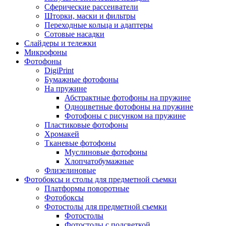
Сферические рассеиватели
Шторки, маски и фильтры
Переходные кольца и адаптеры
Сотовые насадки
Слайдеры и тележки
Микрофоны
Фотофоны
DigiPrint
Бумажные фотофоны
На пружине
Абстрактные фотофоны на пружине
Одноцветные фотофоны на пружине
Фотофоны с рисунком на пружине
Пластиковые фотофоны
Хромакей
Тканевые фотофоны
Муслиновые фотофоны
Хлопчатобумажные
Флизелиновые
Фотобоксы и столы для предметной съемки
Платформы поворотные
Фотобоксы
Фотостолы для предметной съемки
Фотостолы
Фотостолы с подсветкой