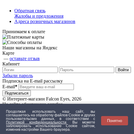
Обратная связь
Жалобы и предложения
Адреса розничных магазинов
Принимаем к оплате
Наши магазины на Яндекс
Карте
—
оставьте отзыв
Кабинет
Забыли пароль
Подписка на E-mail рассылку
E-mail
*
© Интернет-магазин Falcon Eyes, 2026
На сайте обнаружена ошибка
Продолжая использовать наш сайт, вы
соглашаетесь на обработку файлов Сookie и других
пользовательских данных, в соответствии с
Понятно
Текст с ошибкой
Политикой конфиденциальности
. Вы можете
заблокировать использование Cookie сайтом,
изменив настройки Вашего браузера.