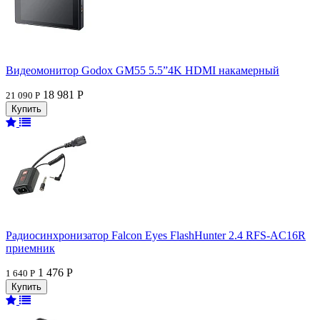
Видеомонитор Godox GM55 5.5”4K HDMI накамерный
18 981 Р
21 090 Р
Радиосинхронизатор Falcon Eyes FlashHunter 2.4 RFS-AC16R
приемник
1 476 Р
1 640 Р