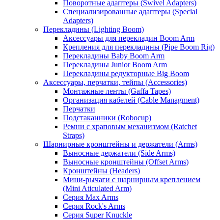
Поворотные адаптеры (Swivel Adapters)
Специализированные адаптеры (Special
Adapters)
Перекладины (Lighting Boom)
Аксессуары для перекладин Boom Arm
Крепления для перекладины (Pipe Boom Rig)
Перекладины Baby Boom Arm
Перекладины Junior Boom Arm
Перекладины редукторные Big Boom
Аксессуары, перчатки, тейпы (Accessories)
Монтажные ленты (Gaffa Tapes)
Организация кабелей (Cable Managment)
Перчатки
Подстаканники (Robocup)
Ремни с храповым механизмом (Ratchet
Straps)
Шарнирные кронштейны и держатели (Arms)
Выносные держатели (Side Arms)
Выносные кронштейны (Offset Arms)
Кронштейны (Headers)
Мини-рычаги с шарнирным креплением
(Mini Aticulated Arm)
Серия Max Arms
Серия Rock's Arms
Серия Super Knuckle