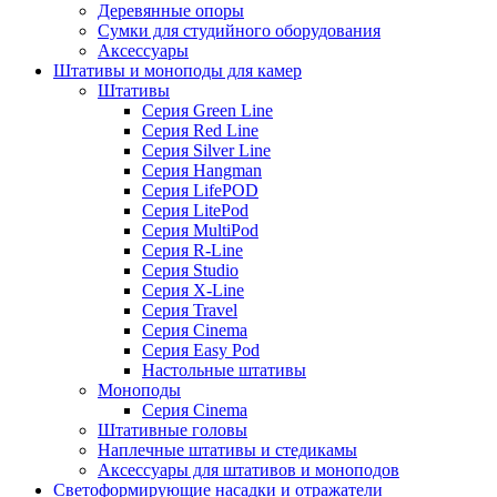
Деревянные опоры
Сумки для студийного оборудования
Аксессуары
Штативы и моноподы для камер
Штативы
Серия Green Line
Серия Red Line
Серия Silver Line
Серия Hangman
Серия LifePOD
Серия LitePod
Серия MultiPod
Серия R-Line
Серия Studio
Серия X-Line
Серия Travel
Серия Cinema
Серия Easy Pod
Настольные штативы
Моноподы
Серия Cinema
Штативные головы
Наплечные штативы и стедикамы
Аксессуары для штативов и моноподов
Светоформирующие насадки и отражатели