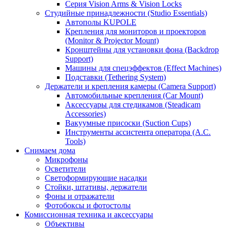
Серия Vision Arms & Vision Locks
Студийные принадлежности (Studio Essentials)
Автополы KUPOLE
Крепления для мониторов и проекторов
(Monitor & Projector Mount)
Кронштейны для установки фона (Backdrop
Support)
Машины для спецэффектов (Effect Machines)
Подставки (Tethering System)
Держатели и крепления камеры (Camera Support)
Автомобильные крепления (Car Mount)
Аксессуары для стедикамов (Steadicam
Accessories)
Вакуумные присоски (Suction Cups)
Инструменты ассистента оператора (A.C.
Tools)
Снимаем дома
Микрофоны
Осветители
Светоформирующие насадки
Стойки, штативы, держатели
Фоны и отражатели
Фотобоксы и фотостолы
Комиссионная техника и аксессуары
Объективы