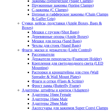
Зажимы сценические (Stage Clamps)
Пружинные зажимы (Spring Clamps)
С-зажимы (C Clamps)
Цепные и гафферские зажимы (Chain Clamps
& Gaffer Grip)
Сумки, кейсы, подставки (Apple Boxes, Bags &
Boxes)
Мешки с грузом (Shot Bags)
Деревянные опоры (Apple Boxes)
Мешки для песка (Sand Bags)
Чехлы для стоек (Stand Bags)
Флаги, маски и держатели (Light Control)
Рассеиватели
Держатели пенопласта (Foamcore Holder)
Крепления для светодиодного света (LED
Mounting)
Распорки и кронштейны для стен (Wall
Spreader & Wall Mount Plates)
Флаги и сетки (Flags & Scrims)
Фрост рамы (Butterfly Frame)
Адаптеры, штифты и крепеж (Adapters)
Адаптеры 16мм Female
Адаптеры 16мм Male
Адаптеры 28мм Male
Аксессуары для зажимов Super Convi Clamps