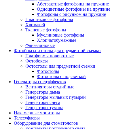
Абстрактные фотофоны на пружине
Одноцветные фотофоны на пружине
Фотофоны с рисунком на пружине
Пластиковые фотофоны
Хромакей
Тканевые фотофоны
Муслиновые фотофоны
Хлопчатобумажные
Флизелиновые
Фотобоксы и столы для предметной съемки
Платформы поворотные
Фотобоксы
Фотостолы для предметной съемки
Фотостолы
Фотостолы с подсветкой
Генераторы спецэффектов
Вентиляторы студийные
Генераторы дыма
Генераторы мыльных пузырей
Генераторы снега
Генераторы тумана
Накамерные мониторы
Телесуфлеры
Оборудование для стоматологов
Комплекты постоянного света