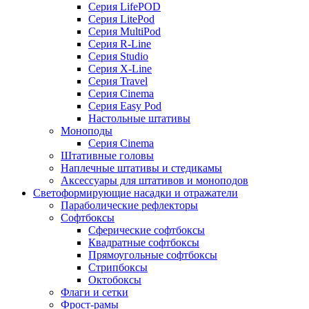
Серия LifePOD
Серия LitePod
Серия MultiPod
Серия R-Line
Серия Studio
Серия X-Line
Серия Travel
Серия Cinema
Серия Easy Pod
Настольные штативы
Моноподы
Серия Cinema
Штативные головы
Наплечные штативы и стедикамы
Аксессуары для штативов и моноподов
Светоформирующие насадки и отражатели
Параболические рефлекторы
Софтбоксы
Сферические софтбоксы
Квадратные софтбоксы
Прямоугольные софтбоксы
Стрипбоксы
Октобоксы
Флаги и сетки
Фрост-рамы