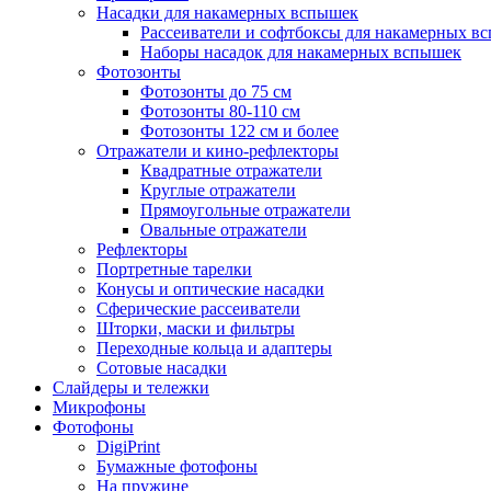
Насадки для накамерных вспышек
Рассеиватели и софтбоксы для накамерных в
Наборы насадок для накамерных вспышек
Фотозонты
Фотозонты до 75 см
Фотозонты 80-110 см
Фотозонты 122 см и более
Отражатели и кино-рефлекторы
Квадратные отражатели
Круглые отражатели
Прямоугольные отражатели
Овальные отражатели
Рефлекторы
Портретные тарелки
Конусы и оптические насадки
Сферические рассеиватели
Шторки, маски и фильтры
Переходные кольца и адаптеры
Сотовые насадки
Слайдеры и тележки
Микрофоны
Фотофоны
DigiPrint
Бумажные фотофоны
На пружине