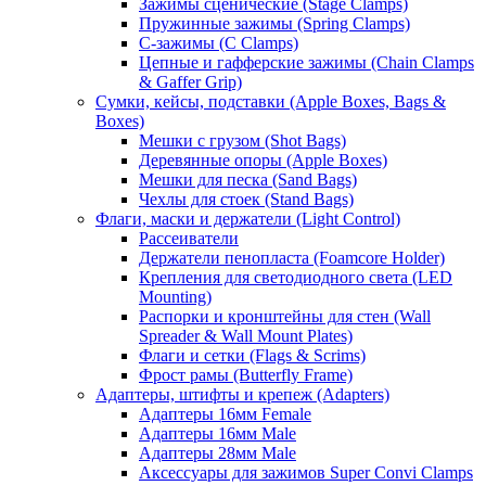
Зажимы сценические (Stage Clamps)
Пружинные зажимы (Spring Clamps)
С-зажимы (C Clamps)
Цепные и гафферские зажимы (Chain Clamps
& Gaffer Grip)
Сумки, кейсы, подставки (Apple Boxes, Bags &
Boxes)
Мешки с грузом (Shot Bags)
Деревянные опоры (Apple Boxes)
Мешки для песка (Sand Bags)
Чехлы для стоек (Stand Bags)
Флаги, маски и держатели (Light Control)
Рассеиватели
Держатели пенопласта (Foamcore Holder)
Крепления для светодиодного света (LED
Mounting)
Распорки и кронштейны для стен (Wall
Spreader & Wall Mount Plates)
Флаги и сетки (Flags & Scrims)
Фрост рамы (Butterfly Frame)
Адаптеры, штифты и крепеж (Adapters)
Адаптеры 16мм Female
Адаптеры 16мм Male
Адаптеры 28мм Male
Аксессуары для зажимов Super Convi Clamps