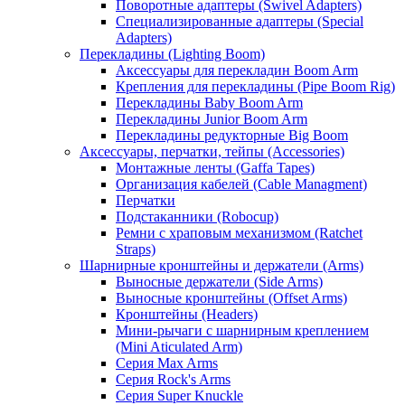
Поворотные адаптеры (Swivel Adapters)
Специализированные адаптеры (Special
Adapters)
Перекладины (Lighting Boom)
Аксессуары для перекладин Boom Arm
Крепления для перекладины (Pipe Boom Rig)
Перекладины Baby Boom Arm
Перекладины Junior Boom Arm
Перекладины редукторные Big Boom
Аксессуары, перчатки, тейпы (Accessories)
Монтажные ленты (Gaffa Tapes)
Организация кабелей (Cable Managment)
Перчатки
Подстаканники (Robocup)
Ремни с храповым механизмом (Ratchet
Straps)
Шарнирные кронштейны и держатели (Arms)
Выносные держатели (Side Arms)
Выносные кронштейны (Offset Arms)
Кронштейны (Headers)
Мини-рычаги с шарнирным креплением
(Mini Aticulated Arm)
Серия Max Arms
Серия Rock's Arms
Серия Super Knuckle