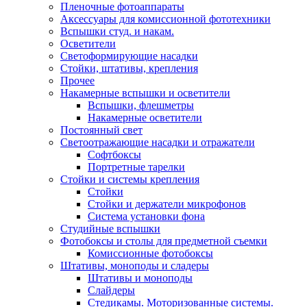
Пленочные фотоаппараты
Аксессуары для комиссионной фототехники
Вспышки студ. и накам.
Осветители
Светоформирующие насадки
Стойки, штативы, крепления
Прочее
Накамерные вспышки и осветители
Вспышки, флешметры
Накамерные осветители
Постоянный свет
Светоотражающие насадки и отражатели
Софтбоксы
Портретные тарелки
Стойки и системы крепления
Стойки
Стойки и держатели микрофонов
Система установки фона
Студийные вспышки
Фотобоксы и столы для предметной съемки
Комиссионные фотобоксы
Штативы, моноподы и сладеры
Штативы и моноподы
Слайдеры
Стедикамы. Моторизованные системы.