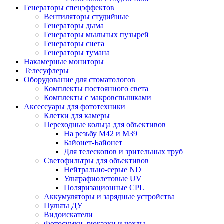
Генераторы спецэффектов
Вентиляторы студийные
Генераторы дыма
Генераторы мыльных пузырей
Генераторы снега
Генераторы тумана
Накамерные мониторы
Телесуфлеры
Оборудование для стоматологов
Комплекты постоянного света
Комплекты с макровспышками
Аксессуары для фототехники
Клетки для камеры
Переходные кольца для объективов
На резьбу М42 и М39
Байонет-Байонет
Для телескопов и зрительных труб
Светофильтры для объективов
Нейтрально-серые ND
Ультрафиолетовые UV
Поляризационные CPL
Аккумуляторы и зарядные устройства
Пульты ДУ
Видоискатели
Фотосумки, рюкзаки и чехлы