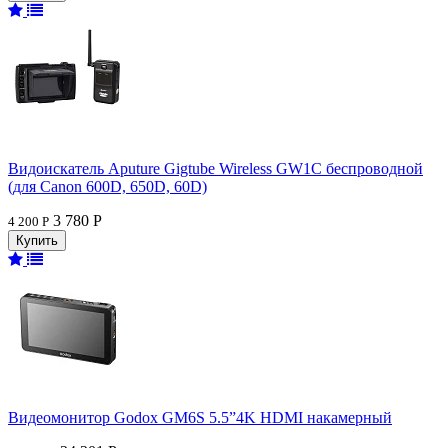
Видоискатель Aputure Gigtube Wireless GW1C беспроводной
(для Canon 600D, 650D, 60D)
3 780 Р
4 200 Р
Видеомонитор Godox GM6S 5.5”4K HDMI накамерный