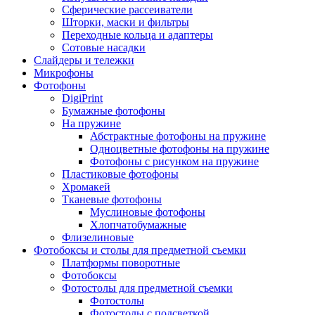
Сферические рассеиватели
Шторки, маски и фильтры
Переходные кольца и адаптеры
Сотовые насадки
Слайдеры и тележки
Микрофоны
Фотофоны
DigiPrint
Бумажные фотофоны
На пружине
Абстрактные фотофоны на пружине
Одноцветные фотофоны на пружине
Фотофоны с рисунком на пружине
Пластиковые фотофоны
Хромакей
Тканевые фотофоны
Муслиновые фотофоны
Хлопчатобумажные
Флизелиновые
Фотобоксы и столы для предметной съемки
Платформы поворотные
Фотобоксы
Фотостолы для предметной съемки
Фотостолы
Фотостолы с подсветкой