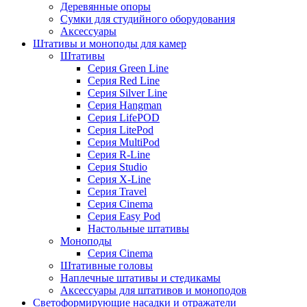
Деревянные опоры
Сумки для студийного оборудования
Аксессуары
Штативы и моноподы для камер
Штативы
Серия Green Line
Серия Red Line
Серия Silver Line
Серия Hangman
Серия LifePOD
Серия LitePod
Серия MultiPod
Серия R-Line
Серия Studio
Серия X-Line
Серия Travel
Серия Cinema
Серия Easy Pod
Настольные штативы
Моноподы
Серия Cinema
Штативные головы
Наплечные штативы и стедикамы
Аксессуары для штативов и моноподов
Светоформирующие насадки и отражатели