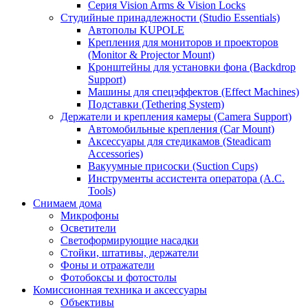
Серия Vision Arms & Vision Locks
Студийные принадлежности (Studio Essentials)
Автополы KUPOLE
Крепления для мониторов и проекторов
(Monitor & Projector Mount)
Кронштейны для установки фона (Backdrop
Support)
Машины для спецэффектов (Effect Machines)
Подставки (Tethering System)
Держатели и крепления камеры (Camera Support)
Автомобильные крепления (Car Mount)
Аксессуары для стедикамов (Steadicam
Accessories)
Вакуумные присоски (Suction Cups)
Инструменты ассистента оператора (A.C.
Tools)
Снимаем дома
Микрофоны
Осветители
Светоформирующие насадки
Стойки, штативы, держатели
Фоны и отражатели
Фотобоксы и фотостолы
Комиссионная техника и аксессуары
Объективы