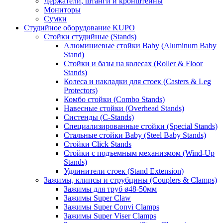
Держатели, штанги и кронштейны
Мониторы
Сумки
Студийное оборудование KUPO
Стойки студийные (Stands)
Алюминиевые стойки Baby (Aluminum Baby
Stand)
Стойки и базы на колесах (Roller & Floor
Stands)
Колеса и накладки для стоек (Casters & Leg
Protectors)
Комбо стойки (Combo Stands)
Навесные стойки (Overhead Stands)
Систенды (C-Stands)
Специализированные стойки (Special Stands)
Стальные стойки Baby (Steel Baby Stands)
Стойки Click Stands
Стойки с подъемным механизмом (Wind-Up
Stands)
Удлинители стоек (Stand Extension)
Зажимы, клипсы и струбцины (Couplers & Clamps)
Зажимы для труб ø48-50мм
Зажимы Super Claw
Зажимы Super Convi Clamps
Зажимы Super Viser Clamps