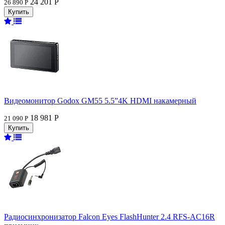
24 201 Р
26 890 Р
Видеомонитор Godox GM55 5.5”4K HDMI накамерный
18 981 Р
21 090 Р
Радиосинхронизатор Falcon Eyes FlashHunter 2.4 RFS-AC16R