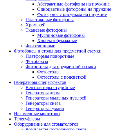
Абстрактные фотофоны на пружине
Одноцветные фотофоны на пружине
Фотофоны с рисунком на пружине
Пластиковые фотофоны
Хромакей
Тканевые фотофоны
Муслиновые фотофоны
Хлопчатобумажные
Флизелиновые
Фотобоксы и столы для предметной съемки
Платформы поворотные
Фотобоксы
Фотостолы для предметной съемки
Фотостолы
Фотостолы с подсветкой
Генераторы спецэффектов
Вентиляторы студийные
Генераторы дыма
Генераторы мыльных пузырей
Генераторы снега
Генераторы тумана
Накамерные мониторы
Телесуфлеры
Оборудование для стоматологов
Комплекты постоянного света