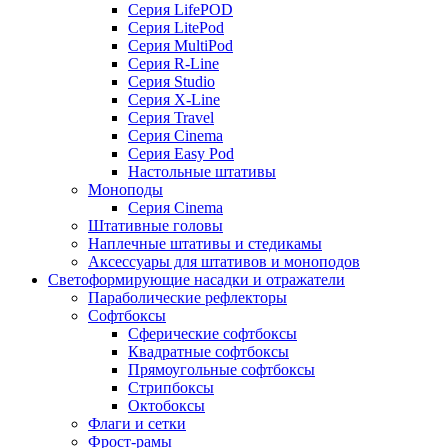
Серия LifePOD
Серия LitePod
Серия MultiPod
Серия R-Line
Серия Studio
Серия X-Line
Серия Travel
Серия Cinema
Серия Easy Pod
Настольные штативы
Моноподы
Серия Cinema
Штативные головы
Наплечные штативы и стедикамы
Аксессуары для штативов и моноподов
Светоформирующие насадки и отражатели
Параболические рефлекторы
Софтбоксы
Сферические софтбоксы
Квадратные софтбоксы
Прямоугольные софтбоксы
Стрипбоксы
Октобоксы
Флаги и сетки
Фрост-рамы