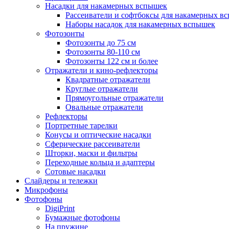
Насадки для накамерных вспышек
Рассеиватели и софтбоксы для накамерных в
Наборы насадок для накамерных вспышек
Фотозонты
Фотозонты до 75 см
Фотозонты 80-110 см
Фотозонты 122 см и более
Отражатели и кино-рефлекторы
Квадратные отражатели
Круглые отражатели
Прямоугольные отражатели
Овальные отражатели
Рефлекторы
Портретные тарелки
Конусы и оптические насадки
Сферические рассеиватели
Шторки, маски и фильтры
Переходные кольца и адаптеры
Сотовые насадки
Слайдеры и тележки
Микрофоны
Фотофоны
DigiPrint
Бумажные фотофоны
На пружине