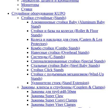
Держатели, штанги и кронштейны
Мониторы
Сумки
Студийное оборудование KUPO
Стойки студийные (Stands)
Алюминиевые стойки Baby (Aluminum Baby
Stand)
Стойки и базы на колесах (Roller & Floor
Stands)
Колеса и накладки для стоек (Casters & Leg
Protectors)
Комбо стойки (Combo Stands)
Навесные стойки (Overhead Stands)
Систенды (C-Stands)
Специализированные стойки (Special Stands)
Стальные стойки Baby (Steel Baby Stands)
Стойки Click Stands
Стойки с подъемным механизмом (Wind-Up
Stands)
Удлинители стоек (Stand Extension)
Зажимы, клипсы и струбцины (Couplers & Clamps)
Зажимы для труб ø48-50мм
Зажимы Super Claw
Зажимы Super Convi Clamps
Зажимы Super Viser Clamps