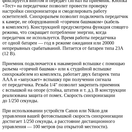
фиксируется винтом и передает сигнал на приемник. Кнопка
«Тест» на передатчике позволит провести проверку
настройки синхронизатора и смоделировать работу
осветителей. Синхроразъем позволит подключить передатчик
к камере, не оборудованной «горячим башмаком» (кабель
в комплекте). Конструкцией предусмотрена функция спящего
режима, что сокращает потребление энергии, когда
передатчик не используется. Время работы передатчика
от одной батареи — год в режиме ожидания или 20000
непрерывных срабатываний. Питается от батареи типа 23А
(12 В).
Приемник подключается к накамерной вспышке с помощью
разъема «горячий башмак» или к студийной вспышке
синхрокабелем из комплекта, работает двух батареек типа
ААА и «запускает» вспышку при получении сигнала
от передатчика. Резьба 1/4" позволит закрепить приемник
с вспышкой на опоре (стойка, штатив
и т. д.
). В конструкции
реализована защита от помех. Скорость синхронизации
до 1/250 секунды.
При использовании устройств Canon или Nikon для
управления вашей фотовспышкой скорость синхронизации
достигает 1/250 секунды, а расстояние дистанционного
управления — 100 метров (на открытой местности).