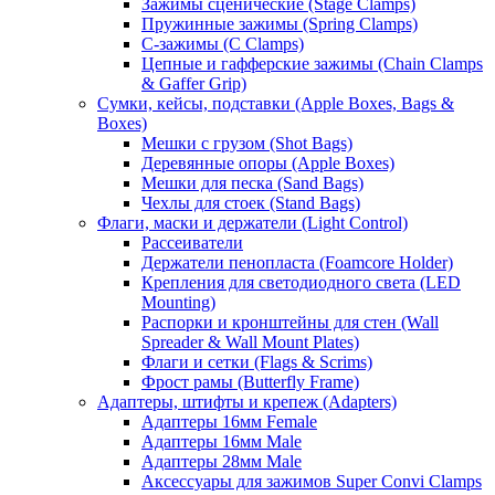
Зажимы сценические (Stage Clamps)
Пружинные зажимы (Spring Clamps)
С-зажимы (C Clamps)
Цепные и гафферские зажимы (Chain Clamps
& Gaffer Grip)
Сумки, кейсы, подставки (Apple Boxes, Bags &
Boxes)
Мешки с грузом (Shot Bags)
Деревянные опоры (Apple Boxes)
Мешки для песка (Sand Bags)
Чехлы для стоек (Stand Bags)
Флаги, маски и держатели (Light Control)
Рассеиватели
Держатели пенопласта (Foamcore Holder)
Крепления для светодиодного света (LED
Mounting)
Распорки и кронштейны для стен (Wall
Spreader & Wall Mount Plates)
Флаги и сетки (Flags & Scrims)
Фрост рамы (Butterfly Frame)
Адаптеры, штифты и крепеж (Adapters)
Адаптеры 16мм Female
Адаптеры 16мм Male
Адаптеры 28мм Male
Аксессуары для зажимов Super Convi Clamps