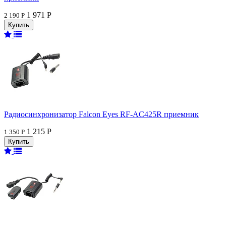
1 971 Р
2 190 Р
Радиосинхронизатор Falcon Eyes RF-AC425R приемник
1 215 Р
1 350 Р