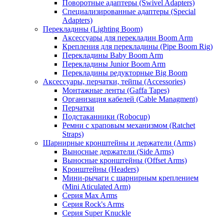
Поворотные адаптеры (Swivel Adapters)
Специализированные адаптеры (Special
Adapters)
Перекладины (Lighting Boom)
Аксессуары для перекладин Boom Arm
Крепления для перекладины (Pipe Boom Rig)
Перекладины Baby Boom Arm
Перекладины Junior Boom Arm
Перекладины редукторные Big Boom
Аксессуары, перчатки, тейпы (Accessories)
Монтажные ленты (Gaffa Tapes)
Организация кабелей (Cable Managment)
Перчатки
Подстаканники (Robocup)
Ремни с храповым механизмом (Ratchet
Straps)
Шарнирные кронштейны и держатели (Arms)
Выносные держатели (Side Arms)
Выносные кронштейны (Offset Arms)
Кронштейны (Headers)
Мини-рычаги с шарнирным креплением
(Mini Aticulated Arm)
Серия Max Arms
Серия Rock's Arms
Серия Super Knuckle