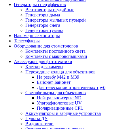
Генераторы спецэффектов
Вентиляторы студийные
Генераторы дыма
Генераторы мыльных пузырей
Генераторы снега
Генераторы тумана
Накамерные мониторы
Телесуфлеры
Оборудование для стоматологов
Комплекты постоянного света
Комплекты с макровспышками
Аксессуары для фототехники
Клетки для камеры
Переходные кольца для объективов
На резьбу М42 и М39
Байонет-Байонет
Для телескопов и зрительных труб
Светофильтры для объективов
Нейтрально-серые ND
Ультрафиолетовые UV
Поляризационные CPL
Аккумуляторы и зарядные устройства
Пульты ДУ
Видоискатели
Фотосумки, рюкзаки и чехлы