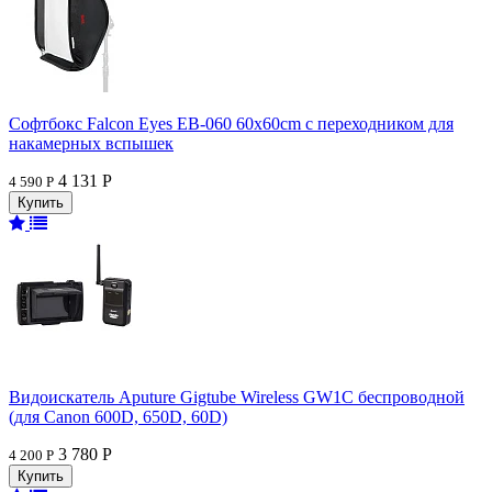
Софтбокс Falcon Eyes EB-060 60x60cm с переходником для
накамерных вспышек
4 131 Р
4 590 Р
Видоискатель Aputure Gigtube Wireless GW1C беспроводной
(для Canon 600D, 650D, 60D)
3 780 Р
4 200 Р