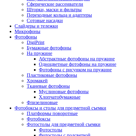
Сферические рассеиватели
Шторки, маски и фильтры
Переходные кольца и адаптеры
Сотовые насадки
Слайдеры и тележки
Микрофоны
Фотофоны
DigiPrint
Бумажные фотофоны
На пружине
Абстрактные фотофоны на пружине
Одноцветные фотофоны на пружине
Фотофоны с рисунком на пружине
Пластиковые фотофоны
Хромакей
Тканевые фотофоны
Муслиновые фотофоны
Хлопчатобумажные
Флизелиновые
Фотобоксы и столы для предметной съемки
Платформы поворотные
Фотобоксы
Фотостолы для предметной съемки
Фотостолы
Фотостолы с подсветкой