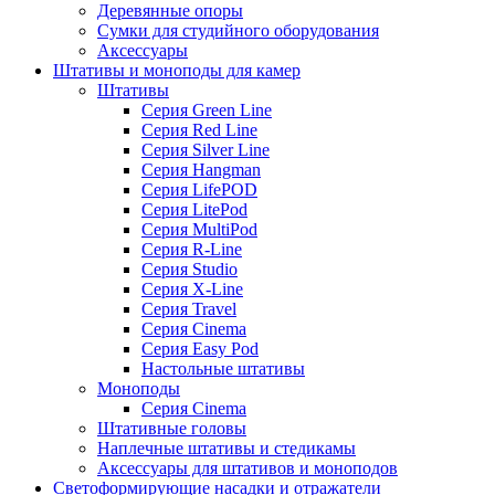
Деревянные опоры
Сумки для студийного оборудования
Аксессуары
Штативы и моноподы для камер
Штативы
Серия Green Line
Серия Red Line
Серия Silver Line
Серия Hangman
Серия LifePOD
Серия LitePod
Серия MultiPod
Серия R-Line
Серия Studio
Серия X-Line
Серия Travel
Серия Cinema
Серия Easy Pod
Настольные штативы
Моноподы
Серия Cinema
Штативные головы
Наплечные штативы и стедикамы
Аксессуары для штативов и моноподов
Светоформирующие насадки и отражатели