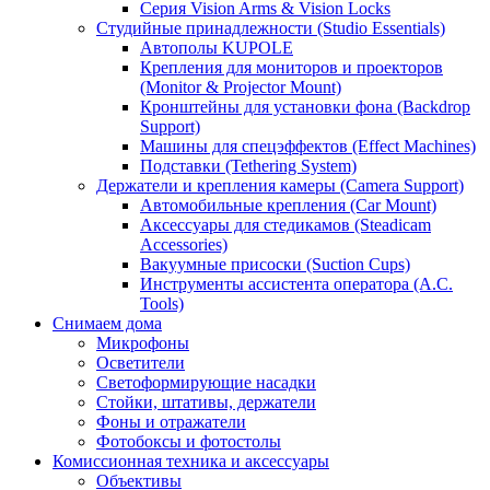
Серия Vision Arms & Vision Locks
Студийные принадлежности (Studio Essentials)
Автополы KUPOLE
Крепления для мониторов и проекторов
(Monitor & Projector Mount)
Кронштейны для установки фона (Backdrop
Support)
Машины для спецэффектов (Effect Machines)
Подставки (Tethering System)
Держатели и крепления камеры (Camera Support)
Автомобильные крепления (Car Mount)
Аксессуары для стедикамов (Steadicam
Accessories)
Вакуумные присоски (Suction Cups)
Инструменты ассистента оператора (A.C.
Tools)
Снимаем дома
Микрофоны
Осветители
Светоформирующие насадки
Стойки, штативы, держатели
Фоны и отражатели
Фотобоксы и фотостолы
Комиссионная техника и аксессуары
Объективы