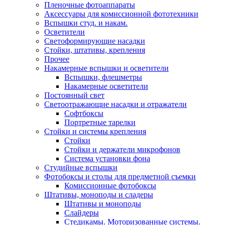
Пленочные фотоаппараты
Аксессуары для комиссионной фототехники
Вспышки студ. и накам.
Осветители
Светоформирующие насадки
Стойки, штативы, крепления
Прочее
Накамерные вспышки и осветители
Вспышки, флешметры
Накамерные осветители
Постоянный свет
Светоотражающие насадки и отражатели
Софтбоксы
Портретные тарелки
Стойки и системы крепления
Стойки
Стойки и держатели микрофонов
Система установки фона
Студийные вспышки
Фотобоксы и столы для предметной съемки
Комиссионные фотобоксы
Штативы, моноподы и сладеры
Штативы и моноподы
Слайдеры
Стедикамы. Моторизованные системы.