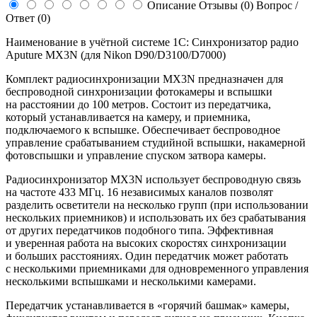
Описание
Отзывы (0)
Вопрос /
Ответ (0)
Наименование в учётной системе 1С: Синхронизатор радио
Aputure MX3N (для Nikon D90/D3100/D7000)
Комплект радиосинхронизации MX3N предназначен для
беспроводной синхронизации фотокамеры и вспышки
на расстоянии до 100 метров. Состоит из передатчика,
который устанавливается на камеру, и приемника,
подключаемого к вспышке. Обеспечивает беспроводное
управление срабатыванием студийной вспышки, накамерной
фотовспышки и управление спуском затвора камеры.
Радиосинхронизатор MX3N использует беспроводную связь
на частоте 433 МГц. 16 независимых каналов позволят
разделить осветители на несколько групп (при использовании
нескольких приемников) и использовать их без срабатывания
от других передатчиков подобного типа. Эффективная
и уверенная работа на высоких скоростях синхронизации
и больших расстояниях. Один передатчик может работать
с несколькими приемниками для одновременного управления
несколькими вспышками и несколькими камерами.
Передатчик устанавливается в «горячий башмак» камеры,