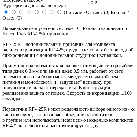
-
0 Р
Курьерская доставка до двери
Описание
Отзывы (0)
Вопрос /
Ответ (0)
Наименование в учётной системе 1С: Радиосинхронизатор
Falcon Eyes RF-425R приемник
RF-425R – дополнительный приемник для комплекта
радиосинхронизации RF-425, предназначен для беспроводной
синхронизации с дополнительной студийной вспышкой.
Приемник подключается к вспышке с помощью синхрокабеля
типа джек 6,3 мм или мини-джек 3,5 мм, работает от сети
переменного тока (включается между сетевым кабелем
питания и моноблоком) и "запускает" вспышку при
получении сигнала от передатчика. В конструкции
реализована защита от помех. Скорость синхронизации 1/160
секунды.
Передатчик
RF-425R
имеет возможность выбора одного из
4-х
каналов связи, что позволяет объединить осветители
в группы или использовать независимо несколько комплектов
RF-425
на небольшом расстоянии друг от друга.