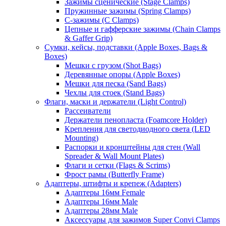
Зажимы сценические (Stage Clamps)
Пружинные зажимы (Spring Clamps)
С-зажимы (C Clamps)
Цепные и гафферские зажимы (Chain Clamps
& Gaffer Grip)
Сумки, кейсы, подставки (Apple Boxes, Bags &
Boxes)
Мешки с грузом (Shot Bags)
Деревянные опоры (Apple Boxes)
Мешки для песка (Sand Bags)
Чехлы для стоек (Stand Bags)
Флаги, маски и держатели (Light Control)
Рассеиватели
Держатели пенопласта (Foamcore Holder)
Крепления для светодиодного света (LED
Mounting)
Распорки и кронштейны для стен (Wall
Spreader & Wall Mount Plates)
Флаги и сетки (Flags & Scrims)
Фрост рамы (Butterfly Frame)
Адаптеры, штифты и крепеж (Adapters)
Адаптеры 16мм Female
Адаптеры 16мм Male
Адаптеры 28мм Male
Аксессуары для зажимов Super Convi Clamps