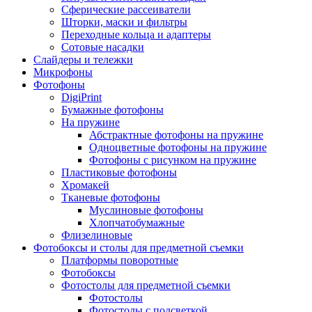
Сферические рассеиватели
Шторки, маски и фильтры
Переходные кольца и адаптеры
Сотовые насадки
Слайдеры и тележки
Микрофоны
Фотофоны
DigiPrint
Бумажные фотофоны
На пружине
Абстрактные фотофоны на пружине
Одноцветные фотофоны на пружине
Фотофоны с рисунком на пружине
Пластиковые фотофоны
Хромакей
Тканевые фотофоны
Муслиновые фотофоны
Хлопчатобумажные
Флизелиновые
Фотобоксы и столы для предметной съемки
Платформы поворотные
Фотобоксы
Фотостолы для предметной съемки
Фотостолы
Фотостолы с подсветкой