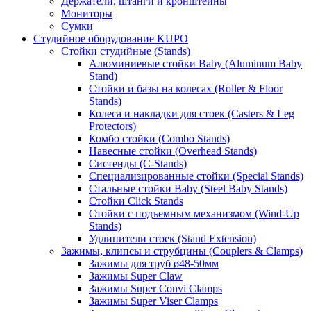
Держатели, штанги и кронштейны
Мониторы
Сумки
Студийное оборудование KUPO
Стойки студийные (Stands)
Алюминиевые стойки Baby (Aluminum Baby
Stand)
Стойки и базы на колесах (Roller & Floor
Stands)
Колеса и накладки для стоек (Casters & Leg
Protectors)
Комбо стойки (Combo Stands)
Навесные стойки (Overhead Stands)
Систенды (C-Stands)
Специализированные стойки (Special Stands)
Стальные стойки Baby (Steel Baby Stands)
Стойки Click Stands
Стойки с подъемным механизмом (Wind-Up
Stands)
Удлинители стоек (Stand Extension)
Зажимы, клипсы и струбцины (Couplers & Clamps)
Зажимы для труб ø48-50мм
Зажимы Super Claw
Зажимы Super Convi Clamps
Зажимы Super Viser Clamps