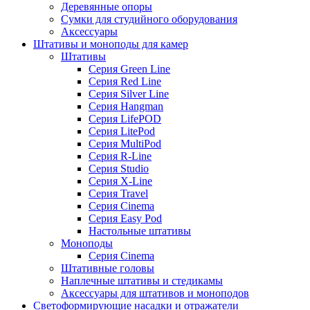
Деревянные опоры
Сумки для студийного оборудования
Аксессуары
Штативы и моноподы для камер
Штативы
Серия Green Line
Серия Red Line
Серия Silver Line
Серия Hangman
Серия LifePOD
Серия LitePod
Серия MultiPod
Серия R-Line
Серия Studio
Серия X-Line
Серия Travel
Серия Cinema
Серия Easy Pod
Настольные штативы
Моноподы
Серия Cinema
Штативные головы
Наплечные штативы и стедикамы
Аксессуары для штативов и моноподов
Светоформирующие насадки и отражатели