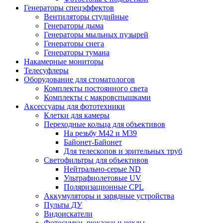
Генераторы спецэффектов
Вентиляторы студийные
Генераторы дыма
Генераторы мыльных пузырей
Генераторы снега
Генераторы тумана
Накамерные мониторы
Телесуфлеры
Оборудование для стоматологов
Комплекты постоянного света
Комплекты с макровспышками
Аксессуары для фототехники
Клетки для камеры
Переходные кольца для объективов
На резьбу М42 и М39
Байонет-Байонет
Для телескопов и зрительных труб
Светофильтры для объективов
Нейтрально-серые ND
Ультрафиолетовые UV
Поляризационные CPL
Аккумуляторы и зарядные устройства
Пульты ДУ
Видоискатели
Фотосумки, рюкзаки и чехлы