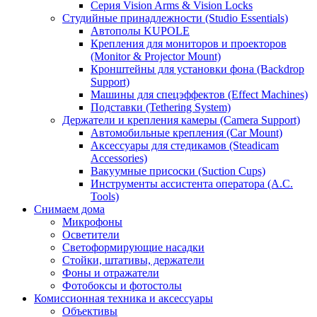
Серия Vision Arms & Vision Locks
Студийные принадлежности (Studio Essentials)
Автополы KUPOLE
Крепления для мониторов и проекторов
(Monitor & Projector Mount)
Кронштейны для установки фона (Backdrop
Support)
Машины для спецэффектов (Effect Machines)
Подставки (Tethering System)
Держатели и крепления камеры (Camera Support)
Автомобильные крепления (Car Mount)
Аксессуары для стедикамов (Steadicam
Accessories)
Вакуумные присоски (Suction Cups)
Инструменты ассистента оператора (A.C.
Tools)
Снимаем дома
Микрофоны
Осветители
Светоформирующие насадки
Стойки, штативы, держатели
Фоны и отражатели
Фотобоксы и фотостолы
Комиссионная техника и аксессуары
Объективы