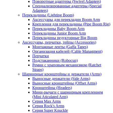
Поворотные адаптеры (Swivel Adapters)
Специализированные адаптеры (Special
Adapters)
Перекладины (Lighting Boom)
Аксессуары для перекладин Boom Arm
Крепления для перекладины (Pipe Boom Rig)
Перекладины Baby Boom Arm
Перекладины Junior Boom Arm
Перекладины редукторные Big Boom
Аксессуары, перчатки, тейпы (Accessories)
Монтажные ленты (Gaffa Tapes)
Организация кабелей (Cable Managment)
Перчатки
Подстаканники (Robocup)
Ремни с храповым механизмом (Ratchet
Straps)
Шарнирные кронштейны и держатели (Arms)
Выносные держатели (Side Arms)
Выносные кронштейны (Offset Arms)
Кронштейны (Headers)
Мини-рычаги с шарнирным креплением
(Mini Aticulated Arm)
Серия Max Arms
Серия Rock's Arms
Серия Super Knuckle