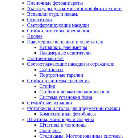
Пленочные фотоаппараты
Аксессуары для комиссионной фототехники
Вспышки студ. и накам.
Осветители
Светоформирующие насадки
Стойки, штативы, крепления
Прочее
Накамерные вспышки и осветители
Вспышки, флешметры
Накамерные осветители
Постоянный свет
Светоотражающие насадки и отражатели
Софтбоксы
Портретные тарелки
Стойки и системы крепления
Стойки
Стойки и держатели микрофонов
Система установки фона
Студийные вспышки
Фотобоксы и столы для предметной съемки
Комиссионные фотобоксы
Штативы, моноподы и сладеры
Штативы и моноподы
Слайдеры
Стедикамы. Моторизованные системы.